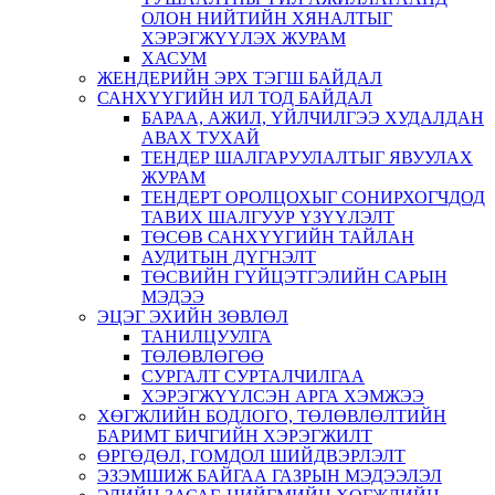
ОЛОН НИЙТИЙН ХЯНАЛТЫГ
ХЭРЭГЖҮҮЛЭХ ЖУРАМ
ХАСУМ
ЖЕНДЕРИЙН ЭРХ ТЭГШ БАЙДАЛ
САНХҮҮГИЙН ИЛ ТОД БАЙДАЛ
БАРАА, АЖИЛ, ҮЙЛЧИЛГЭЭ ХУДАЛДАН
АВАХ ТУХАЙ
ТЕНДЕР ШАЛГАРУУЛАЛТЫГ ЯВУУЛАХ
ЖУРАМ
ТЕНДЕРТ ОРОЛЦОХЫГ СОНИРХОГЧДОД
ТАВИХ ШАЛГУУР ҮЗҮҮЛЭЛТ
ТӨСӨВ САНХҮҮГИЙН ТАЙЛАН
АУДИТЫН ДҮГНЭЛТ
ТӨСВИЙН ГҮЙЦЭТГЭЛИЙН САРЫН
МЭДЭЭ
ЭЦЭГ ЭХИЙН ЗӨВЛӨЛ
ТАНИЛЦУУЛГА
ТӨЛӨВЛӨГӨӨ
СУРГАЛТ СУРТАЛЧИЛГАА
ХЭРЭГЖҮҮЛСЭН АРГА ХЭМЖЭЭ
ХӨГЖЛИЙН БОДЛОГО, ТӨЛӨВЛӨЛТИЙН
БАРИМТ БИЧГИЙН ХЭРЭГЖИЛТ
ӨРГӨДӨЛ, ГОМДОЛ ШИЙДВЭРЛЭЛТ
ЭЗЭМШИЖ БАЙГАА ГАЗРЫН МЭДЭЭЛЭЛ