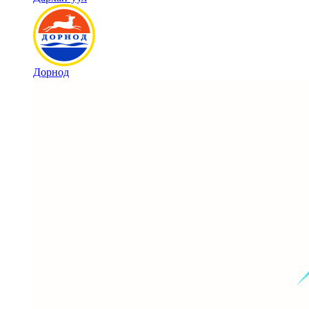
Дорнод