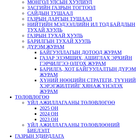
МОНГОЛ УЛСЫН ХУУЛИУД
ЗАСГИЙН ГАЗРЫН ТОГТООЛ
САЙДЫН ТУШААЛ
ГАЗРЫН ДАРГЫН ТУШААЛ
НИЙТИЙН МЭДЭЭЛЛИЙН ИЛ ТОД БАЙДЛЫН
ТУХАЙ ХУУЛЬ
ГАЗРЫН ТУХАЙ ХУУЛЬ
БАРИЛГЫН ТУХАЙ ХУУЛЬ
ДҮРЭМ ЖУРАМ
БАЙГУУЛЛАГЫН ДОТООД ЖУРАМ
ГАЗАР ЭЗЭМШИХ, АШИГЛАХ ЭРХИЙН
ГЭРЧИЛГЭЭ ОЛГОХ ЖУРАМ
БАРИЛГА, ХОТ БАЙГУУЛАЛТЫН ДҮРЭМ
ЖУРАМ
ХҮНИЙ НӨӨЦИЙН СТРАТЕГИ, ТҮҮНИЙ
ХЭРЭГЖИЛТИЙГ ХЯНАЖ ҮНЭЛЭХ
ЖУРАМ
ТӨЛӨВЛӨГӨӨ
ҮЙЛ АЖИЛЛАГААНЫ ТӨЛӨВЛӨГӨӨ
2025 ОН
2024 ОН
2023 ОН
ҮЙЛ АЖИЛЛАГААНЫ ТӨЛӨВЛӨӨНИЙ
БИЕЛЭЛТ
ГАЗРЫН УДИРДЛАГА