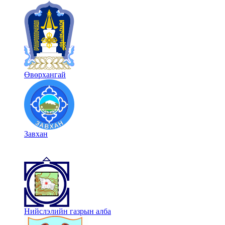
Өвөрхангай
Завхан
Нийслэлийн газрын алба