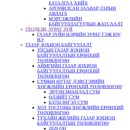
БАТАЛГАА ХИЙХ
АРГАЧИЛСАН ЗААВАР, ГАРЫН
АВЛАГА
МЭРГЭЖЛИЙН
БАЙГУУЛЛАГУУДЫН ЖАГСААЛТ
ГЕОДЕЗИ, ЗУРАГ ЗҮЙ
ГАЗАР ЗҮЙН НЭРИЙН ЗУРАГ ГЭЖ ЮУ
ВЭ
ГАЗАР ЗОХИОН БАЙГУУЛАЛТ
УЛСЫН ГАЗАР ЗОХИОН
БАЙГУУЛАЛТЫН ЕРӨНХИЙ
ТӨЛӨВЛӨГӨӨ
АЙМГИЙН ГАЗАР ЗОХИОН
БАЙГУУЛАЛТЫН ЕРӨНХИЙ
ТӨЛӨВЛӨГӨӨ
СУМЫН НУТАГ ДЭВСГЭРИЙН
ХӨГЖЛИЙН ЕРӨНХИЙ ТӨЛӨВЛӨГӨӨ
ЭРДЭНЭМАНДАЛ СУМ
ӨЛЗИЙТ СУМ
БАТЦЭНГЭЛ СУМ
ХОТ ТОСГОНЫ ХӨГЖЛИЙН ЕРӨНХИЙ
ТӨЛӨВЛӨГӨӨ
ТУХАЙН ЖИЛИЙН ГАЗАР ЗОХИОН
БАЙГУУЛАЛТЫН ТӨЛӨВЛӨГӨӨ
2020 ОН