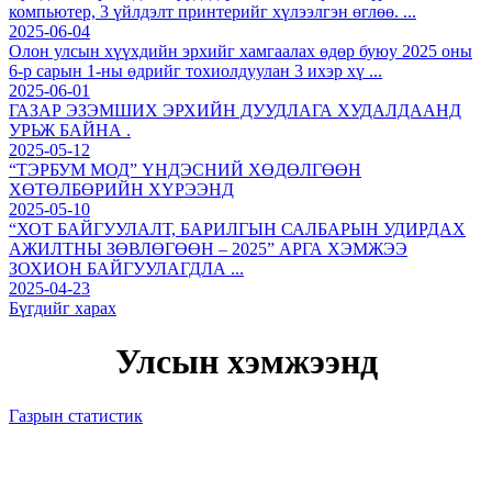
компьютер, 3 үйлдэлт принтерийг хүлээлгэн өглөө. ...
2025-06-04
Олон улсын хүүхдийн эрхийг хамгаалах өдөр буюу 2025 оны
6-р сарын 1-ны өдрийг тохиолдуулан 3 ихэр хү ...
2025-06-01
ГАЗАР ЭЗЭМШИХ ЭРХИЙН ДУУДЛАГА ХУДАЛДААНД
УРЬЖ БАЙНА .
2025-05-12
“ТЭРБУМ МОД” ҮНДЭСНИЙ ХӨДӨЛГӨӨН
ХӨТӨЛБӨРИЙН ХҮРЭЭНД
2025-05-10
“ХОТ БАЙГУУЛАЛТ, БАРИЛГЫН САЛБАРЫН УДИРДАХ
АЖИЛТНЫ ЗӨВЛӨГӨӨН – 2025” АРГА ХЭМЖЭЭ
ЗОХИОН БАЙГУУЛАГДЛА ...
2025-04-23
Бүгдийг харах
Улсын хэмжээнд
Газрын статистик