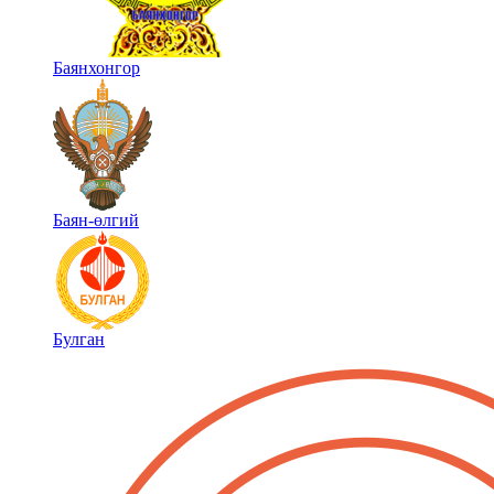
Баянхонгор
Баян-өлгий
Булган