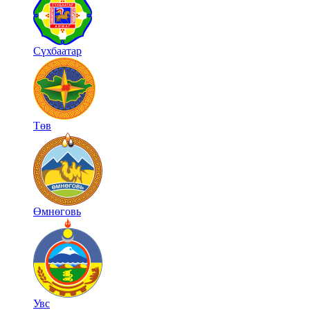
Сүхбаатар
Төв
Өмнөговь
Увс