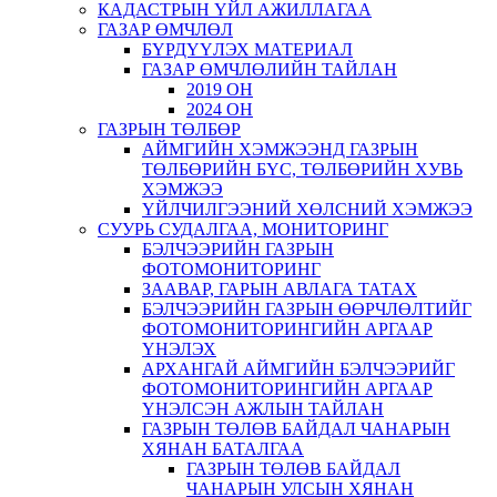
КАДАСТРЫН ҮЙЛ АЖИЛЛАГАА
ГАЗАР ӨМЧЛӨЛ
БҮРДҮҮЛЭХ МАТЕРИАЛ
ГАЗАР ӨМЧЛӨЛИЙН ТАЙЛАН
2019 ОН
2024 ОН
ГАЗРЫН ТӨЛБӨР
АЙМГИЙН ХЭМЖЭЭНД ГАЗРЫН
ТӨЛБӨРИЙН БҮС, ТӨЛБӨРИЙН ХУВЬ
ХЭМЖЭЭ
ҮЙЛЧИЛГЭЭНИЙ ХӨЛСНИЙ ХЭМЖЭЭ
СУУРЬ СУДАЛГАА, МОНИТОРИНГ
БЭЛЧЭЭРИЙН ГАЗРЫН
ФОТОМОНИТОРИНГ
ЗААВАР, ГАРЫН АВЛАГА ТАТАХ
БЭЛЧЭЭРИЙН ГАЗРЫН ӨӨРЧЛӨЛТИЙГ
ФОТОМОНИТОРИНГИЙН АРГААР
ҮНЭЛЭХ
АРХАНГАЙ АЙМГИЙН БЭЛЧЭЭРИЙГ
ФОТОМОНИТОРИНГИЙН АРГААР
ҮНЭЛСЭН АЖЛЫН ТАЙЛАН
ГАЗРЫН ТӨЛӨВ БАЙДАЛ ЧАНАРЫН
ХЯНАН БАТАЛГАА
ГАЗРЫН ТӨЛӨВ БАЙДАЛ
ЧАНАРЫН УЛСЫН ХЯНАН