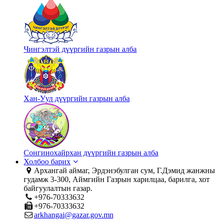
Чингэлтэй дүүргийн газрын алба
Хан-Уул дүүргийн газрын алба
Сонгинохайрхан дүүргийн газрын алба
Холбоо барих
Архангай аймаг, Эрдэнэбулган сум, Г.Дэмид жанжны
гудамж 3-300, Аймгийн Газрын харилцаа, барилга, хот
байгуулалтын газар.
+976-70333632
+976-70333632
arkhangai@gazar.gov.mn