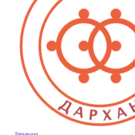
Дархан-уул