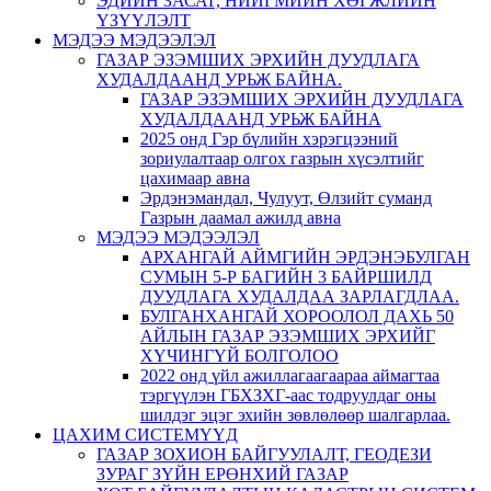
ЭДИЙН ЗАСАГ, НИЙГМИЙН ХӨГЖЛИЙН
ҮЗҮҮЛЭЛТ
МЭДЭЭ МЭДЭЭЛЭЛ
ГАЗАР ЭЗЭМШИХ ЭРХИЙН ДУУДЛАГА
ХУДАЛДААНД УРЬЖ БАЙНА.
ГАЗАР ЭЗЭМШИХ ЭРХИЙН ДУУДЛАГА
ХУДАЛДААНД УРЬЖ БАЙНА
2025 онд Гэр бүлийн хэрэгцээний
зориулалтаар олгох газрын хүсэлтийг
цахимаар авна
Эрдэнэмандал, Чулуут, Өлзийт суманд
Газрын даамал ажилд авна
МЭДЭЭ МЭДЭЭЛЭЛ
АРХАНГАЙ АЙМГИЙН ЭРДЭНЭБУЛГАН
СУМЫН 5-Р БАГИЙН 3 БАЙРШИЛД
ДУУДЛАГА ХУДАЛДАА ЗАРЛАГДЛАА.
БУЛГАНХАНГАЙ ХОРООЛОЛ ДАХЬ 50
АЙЛЫН ГАЗАР ЭЗЭМШИХ ЭРХИЙГ
ХҮЧИНГҮЙ БОЛГОЛОО
2022 онд үйл ажиллагаагаараа аймагтаа
тэргүүлэн ГБХЗХГ-аас тодруулдаг оны
шилдэг эцэг эхийн зөвлөлөөр шалгарлаа.
ЦАХИМ СИСТЕМҮҮД
ГАЗАР ЗОХИОН БАЙГУУЛАЛТ, ГЕОДЕЗИ
ЗУРАГ ЗҮЙН ЕРӨНХИЙ ГАЗАР