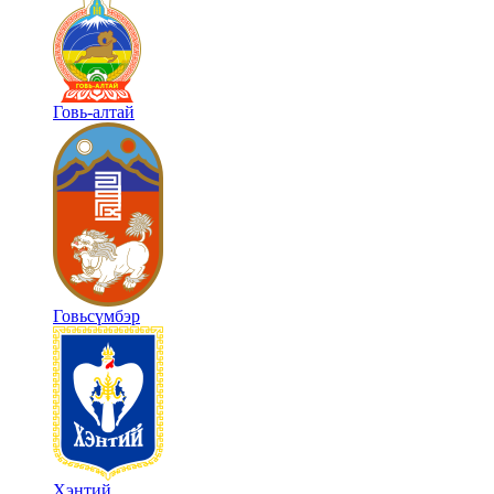
Говь-алтай
Говьсүмбэр
Хэнтий