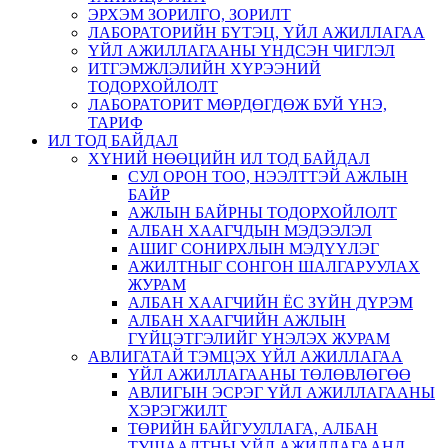
ЭРХЭМ ЗОРИЛГО, ЗОРИЛТ
ЛАБОРАТОРИЙН БҮТЭЦ, ҮЙЛ АЖИЛЛАГАА
ҮЙЛ АЖИЛЛАГААНЫ ҮНДСЭН ЧИГЛЭЛ
ИТГЭМЖЛЭЛИЙН ХҮРЭЭНИЙ
ТОДОРХОЙЛОЛТ
ЛАБОРАТОРИТ МӨРДӨГДӨЖ БУЙ ҮНЭ,
ТАРИФ
ИЛ ТОД БАЙДАЛ
ХҮНИЙ НӨӨЦИЙН ИЛ ТОД БАЙДАЛ
СУЛ ОРОН ТОО, НЭЭЛТТЭЙ АЖЛЫН
БАЙР
АЖЛЫН БАЙРНЫ ТОДОРХОЙЛОЛТ
АЛБАН ХААГЧДЫН МЭДЭЭЛЭЛ
АШИГ СОНИРХЛЫН МЭДҮҮЛЭГ
АЖИЛТНЫГ СОНГОН ШАЛГАРУУЛАХ
ЖУРАМ
АЛБАН ХААГЧИЙН ЁС ЗҮЙН ДҮРЭМ
АЛБАН ХААГЧИЙН АЖЛЫН
ГҮЙЦЭТГЭЛИЙГ ҮНЭЛЭХ ЖУРАМ
АВЛИГАТАЙ ТЭМЦЭХ ҮЙЛ АЖИЛЛАГАА
ҮЙЛ АЖИЛЛАГААНЫ ТӨЛӨВЛӨГӨӨ
АВЛИГЫН ЭСРЭГ ҮЙЛ АЖИЛЛАГААНЫ
ХЭРЭГЖИЛТ
ТӨРИЙН БАЙГУУЛЛАГА, АЛБАН
ТУШААЛТНЫ ҮЙЛ АЖИЛЛАГААНД