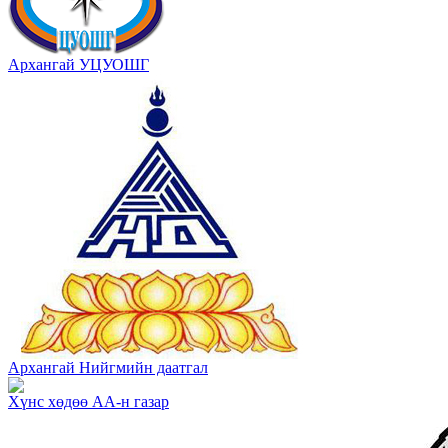
Архангай УЦУОШГ
Архангай Нийгмийн даатгал
Хүнс хөдөө АА-н газар