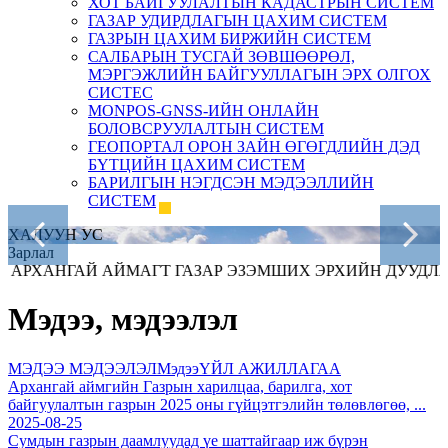
ХОТ БАЙГУУЛАЛТЫН КАДАСТРЫН СИСТЕМ
ГАЗАР УДИРДЛАГЫН ЦАХИМ СИСТЕМ
ГАЗРЫН ЦАХИМ БИРЖИЙН СИСТЕМ
САЛБАРЫН ТУСГАЙ ЗӨВШӨӨРӨЛ,
МЭРГЭЖЛИЙН БАЙГУУЛЛАГЫН ЭРХ ОЛГОХ
СИСТЕС
MONPOS-GNSS-ИЙН ОНЛАЙН
БОЛОВСРУУЛАЛТЫН СИСТЕМ
ГЕОПОРТАЛ ОРОН ЗАЙН ӨГӨГДЛИЙН ДЭД
БҮТЦИЙН ЦАХИМ СИСТЕМ
БАРИЛГЫН НЭГДСЭН МЭДЭЭЛЛИЙН
СИСТЕМ
ХАЛУУН УС
Зарлал
НГАЙ АЙМАГТ ГАЗАР ЭЗЭМШИХ ЭРХИЙН ДУУДЛАГА Х
Мэдээ, мэдээлэл
МЭДЭЭ МЭДЭЭЛЭЛ
Мэдээ
ҮЙЛ АЖИЛЛАГАА
Архангай аймгийн Газрын харилцаа, барилга, хот
байгуулалтын газрын 2025 оны гүйцэтгэлийн төлөвлөгөө, ...
2025-08-25
Сумдын газрын даамлуудад үе шаттайгаар иж бүрэн