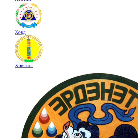
Ховд
Хөвсгөл