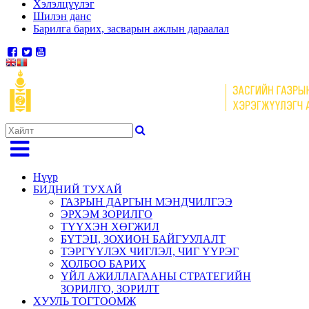
Хэлэлцүүлэг
Шилэн данс
Барилга барих, засварын ажлын дараалал
Нүүр
БИДНИЙ ТУХАЙ
ГАЗРЫН ДАРГЫН МЭНДЧИЛГЭЭ
ЭРХЭМ ЗОРИЛГО
ТҮҮХЭН ХӨГЖИЛ
БҮТЭЦ, ЗОХИОН БАЙГУУЛАЛТ
ТЭРГҮҮЛЭХ ЧИГЛЭЛ, ЧИГ ҮҮРЭГ
ХОЛБОО БАРИХ
ҮЙЛ АЖИЛЛАГААНЫ СТРАТЕГИЙН
ЗОРИЛГО, ЗОРИЛТ
ХУУЛЬ ТОГТООМЖ