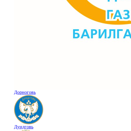
Дорноговь
Дундговь