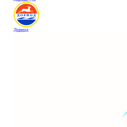
Дорнод