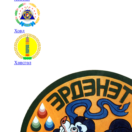
Ховд
Хөвсгөл