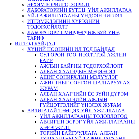
ЭРХЭМ ЗОРИЛГО, ЗОРИЛТ
ЛАБОРАТОРИЙН БҮТЭЦ, ҮЙЛ АЖИЛЛАГАА
ҮЙЛ АЖИЛЛАГААНЫ ҮНДСЭН ЧИГЛЭЛ
ИТГЭМЖЛЭЛИЙН ХҮРЭЭНИЙ
ТОДОРХОЙЛОЛТ
ЛАБОРАТОРИТ МӨРДӨГДӨЖ БУЙ ҮНЭ,
ТАРИФ
ИЛ ТОД БАЙДАЛ
ХҮНИЙ НӨӨЦИЙН ИЛ ТОД БАЙДАЛ
СУЛ ОРОН ТОО, НЭЭЛТТЭЙ АЖЛЫН
БАЙР
АЖЛЫН БАЙРНЫ ТОДОРХОЙЛОЛТ
АЛБАН ХААГЧДЫН МЭДЭЭЛЭЛ
АШИГ СОНИРХЛЫН МЭДҮҮЛЭГ
АЖИЛТНЫГ СОНГОН ШАЛГАРУУЛАХ
ЖУРАМ
АЛБАН ХААГЧИЙН ЁС ЗҮЙН ДҮРЭМ
АЛБАН ХААГЧИЙН АЖЛЫН
ГҮЙЦЭТГЭЛИЙГ ҮНЭЛЭХ ЖУРАМ
АВЛИГАТАЙ ТЭМЦЭХ ҮЙЛ АЖИЛЛАГАА
ҮЙЛ АЖИЛЛАГААНЫ ТӨЛӨВЛӨГӨӨ
АВЛИГЫН ЭСРЭГ ҮЙЛ АЖИЛЛАГААНЫ
ХЭРЭГЖИЛТ
ТӨРИЙН БАЙГУУЛЛАГА, АЛБАН
ТУШААЛТНЫ ҮЙЛ АЖИЛЛАГААНД