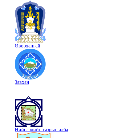
Өвөрхангай
Завхан
Нийслэлийн газрын алба