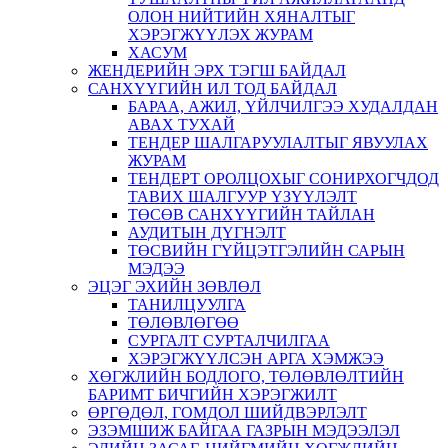
ОЛОН НИЙТИЙН ХЯНАЛТЫГ
ХЭРЭГЖҮҮЛЭХ ЖУРАМ
ХАСУМ
ЖЕНДЕРИЙН ЭРХ ТЭГШ БАЙДАЛ
САНХҮҮГИЙН ИЛ ТОД БАЙДАЛ
БАРАА, АЖИЛ, ҮЙЛЧИЛГЭЭ ХУДАЛДАН
АВАХ ТУХАЙ
ТЕНДЕР ШАЛГАРУУЛАЛТЫГ ЯВУУЛАХ
ЖУРАМ
ТЕНДЕРТ ОРОЛЦОХЫГ СОНИРХОГЧДОД
ТАВИХ ШАЛГУУР ҮЗҮҮЛЭЛТ
ТӨСӨВ САНХҮҮГИЙН ТАЙЛАН
АУДИТЫН ДҮГНЭЛТ
ТӨСВИЙН ГҮЙЦЭТГЭЛИЙН САРЫН
МЭДЭЭ
ЭЦЭГ ЭХИЙН ЗӨВЛӨЛ
ТАНИЛЦУУЛГА
ТӨЛӨВЛӨГӨӨ
СУРГАЛТ СУРТАЛЧИЛГАА
ХЭРЭГЖҮҮЛСЭН АРГА ХЭМЖЭЭ
ХӨГЖЛИЙН БОДЛОГО, ТӨЛӨВЛӨЛТИЙН
БАРИМТ БИЧГИЙН ХЭРЭГЖИЛТ
ӨРГӨДӨЛ, ГОМДОЛ ШИЙДВЭРЛЭЛТ
ЭЗЭМШИЖ БАЙГАА ГАЗРЫН МЭДЭЭЛЭЛ