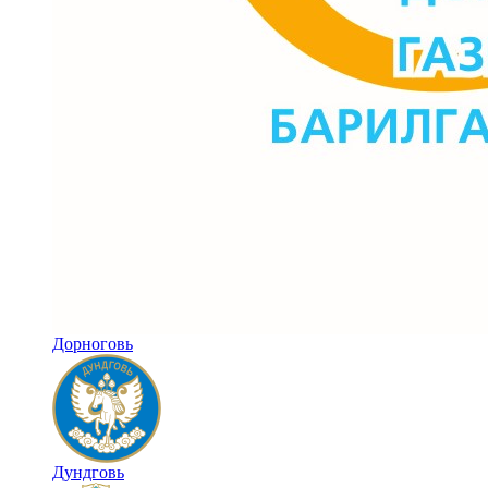
Дорноговь
Дундговь