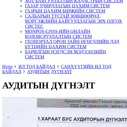
ХОТ БАЙГУУЛАЛТЫН КАДАСТРЫН СИСТЕМ
ГАЗАР УДИРДЛАГЫН ЦАХИМ СИСТЕМ
ГАЗРЫН ЦАХИМ БИРЖИЙН СИСТЕМ
САЛБАРЫН ТУСГАЙ ЗӨВШӨӨРӨЛ,
МЭРГЭЖЛИЙН БАЙГУУЛЛАГЫН ЭРХ ОЛГОХ
СИСТЕС
MONPOS-GNSS-ИЙН ОНЛАЙН
БОЛОВСРУУЛАЛТЫН СИСТЕМ
ГЕОПОРТАЛ ОРОН ЗАЙН ӨГӨГДЛИЙН ДЭД
БҮТЦИЙН ЦАХИМ СИСТЕМ
БАРИЛГЫН НЭГДСЭН МЭДЭЭЛЛИЙН
СИСТЕМ
Нүүр
ИЛ ТОД БАЙДАЛ
САНХҮҮГИЙН ИЛ ТОД
БАЙДАЛ
АУДИТЫН ДҮГНЭЛТ
АУДИТЫН ДҮГНЭЛТ