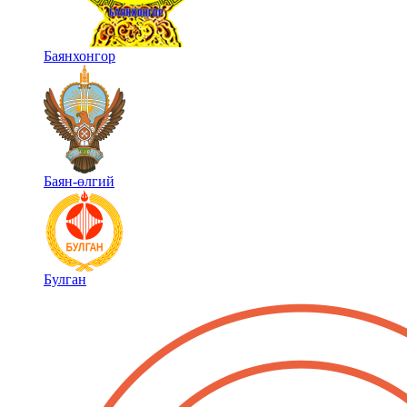
Баянхонгор
Баян-өлгий
Булган