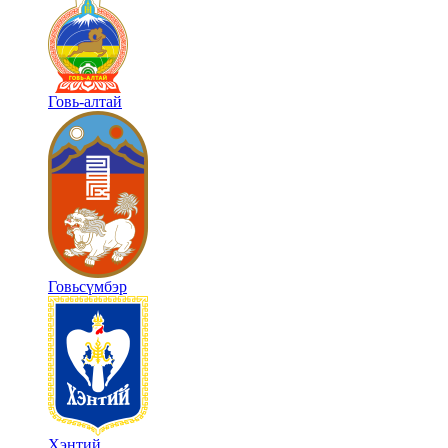
Говь-алтай
Говьсүмбэр
Хэнтий