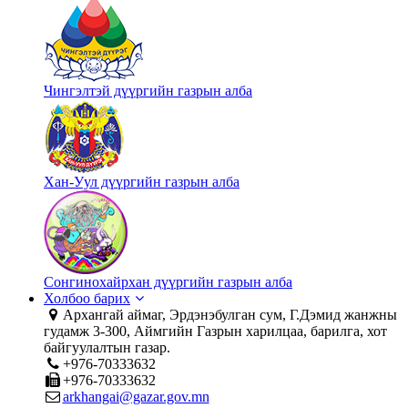
Чингэлтэй дүүргийн газрын алба
Хан-Уул дүүргийн газрын алба
Сонгинохайрхан дүүргийн газрын алба
Холбоо барих
Архангай аймаг, Эрдэнэбулган сум, Г.Дэмид жанжны
гудамж 3-300, Аймгийн Газрын харилцаа, барилга, хот
байгуулалтын газар.
+976-70333632
+976-70333632
arkhangai@gazar.gov.mn