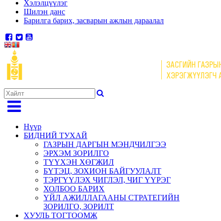
Хэлэлцүүлэг
Шилэн данс
Барилга барих, засварын ажлын дараалал
Нүүр
БИДНИЙ ТУХАЙ
ГАЗРЫН ДАРГЫН МЭНДЧИЛГЭЭ
ЭРХЭМ ЗОРИЛГО
ТҮҮХЭН ХӨГЖИЛ
БҮТЭЦ, ЗОХИОН БАЙГУУЛАЛТ
ТЭРГҮҮЛЭХ ЧИГЛЭЛ, ЧИГ ҮҮРЭГ
ХОЛБОО БАРИХ
ҮЙЛ АЖИЛЛАГААНЫ СТРАТЕГИЙН
ЗОРИЛГО, ЗОРИЛТ
ХУУЛЬ ТОГТООМЖ