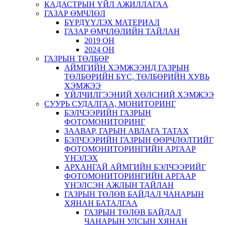
КАДАСТРЫН ҮЙЛ АЖИЛЛАГАА
ГАЗАР ӨМЧЛӨЛ
БҮРДҮҮЛЭХ МАТЕРИАЛ
ГАЗАР ӨМЧЛӨЛИЙН ТАЙЛАН
2019 ОН
2024 ОН
ГАЗРЫН ТӨЛБӨР
АЙМГИЙН ХЭМЖЭЭНД ГАЗРЫН
ТӨЛБӨРИЙН БҮС, ТӨЛБӨРИЙН ХУВЬ
ХЭМЖЭЭ
ҮЙЛЧИЛГЭЭНИЙ ХӨЛСНИЙ ХЭМЖЭЭ
СУУРЬ СУДАЛГАА, МОНИТОРИНГ
БЭЛЧЭЭРИЙН ГАЗРЫН
ФОТОМОНИТОРИНГ
ЗААВАР, ГАРЫН АВЛАГА ТАТАХ
БЭЛЧЭЭРИЙН ГАЗРЫН ӨӨРЧЛӨЛТИЙГ
ФОТОМОНИТОРИНГИЙН АРГААР
ҮНЭЛЭХ
АРХАНГАЙ АЙМГИЙН БЭЛЧЭЭРИЙГ
ФОТОМОНИТОРИНГИЙН АРГААР
ҮНЭЛСЭН АЖЛЫН ТАЙЛАН
ГАЗРЫН ТӨЛӨВ БАЙДАЛ ЧАНАРЫН
ХЯНАН БАТАЛГАА
ГАЗРЫН ТӨЛӨВ БАЙДАЛ
ЧАНАРЫН УЛСЫН ХЯНАН