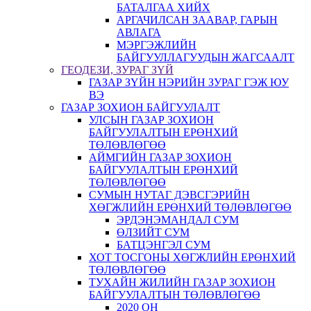
БАТАЛГАА ХИЙХ
АРГАЧИЛСАН ЗААВАР, ГАРЫН
АВЛАГА
МЭРГЭЖЛИЙН
БАЙГУУЛЛАГУУДЫН ЖАГСААЛТ
ГЕОДЕЗИ, ЗУРАГ ЗҮЙ
ГАЗАР ЗҮЙН НЭРИЙН ЗУРАГ ГЭЖ ЮУ
ВЭ
ГАЗАР ЗОХИОН БАЙГУУЛАЛТ
УЛСЫН ГАЗАР ЗОХИОН
БАЙГУУЛАЛТЫН ЕРӨНХИЙ
ТӨЛӨВЛӨГӨӨ
АЙМГИЙН ГАЗАР ЗОХИОН
БАЙГУУЛАЛТЫН ЕРӨНХИЙ
ТӨЛӨВЛӨГӨӨ
СУМЫН НУТАГ ДЭВСГЭРИЙН
ХӨГЖЛИЙН ЕРӨНХИЙ ТӨЛӨВЛӨГӨӨ
ЭРДЭНЭМАНДАЛ СУМ
ӨЛЗИЙТ СУМ
БАТЦЭНГЭЛ СУМ
ХОТ ТОСГОНЫ ХӨГЖЛИЙН ЕРӨНХИЙ
ТӨЛӨВЛӨГӨӨ
ТУХАЙН ЖИЛИЙН ГАЗАР ЗОХИОН
БАЙГУУЛАЛТЫН ТӨЛӨВЛӨГӨӨ
2020 ОН