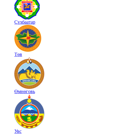
Сүхбаатар
Төв
Өмнөговь
Увс