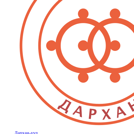
Дархан-уул