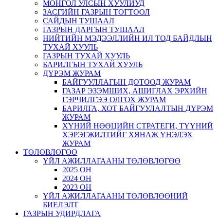
МОНГОЛ УЛСЫН ХУУЛИУД
ЗАСГИЙН ГАЗРЫН ТОГТООЛ
САЙДЫН ТУШААЛ
ГАЗРЫН ДАРГЫН ТУШААЛ
НИЙТИЙН МЭДЭЭЛЛИЙН ИЛ ТОД БАЙДЛЫН
ТУХАЙ ХУУЛЬ
ГАЗРЫН ТУХАЙ ХУУЛЬ
БАРИЛГЫН ТУХАЙ ХУУЛЬ
ДҮРЭМ ЖУРАМ
БАЙГУУЛЛАГЫН ДОТООД ЖУРАМ
ГАЗАР ЭЗЭМШИХ, АШИГЛАХ ЭРХИЙН
ГЭРЧИЛГЭЭ ОЛГОХ ЖУРАМ
БАРИЛГА, ХОТ БАЙГУУЛАЛТЫН ДҮРЭМ
ЖУРАМ
ХҮНИЙ НӨӨЦИЙН СТРАТЕГИ, ТҮҮНИЙ
ХЭРЭГЖИЛТИЙГ ХЯНАЖ ҮНЭЛЭХ
ЖУРАМ
ТӨЛӨВЛӨГӨӨ
ҮЙЛ АЖИЛЛАГААНЫ ТӨЛӨВЛӨГӨӨ
2025 ОН
2024 ОН
2023 ОН
ҮЙЛ АЖИЛЛАГААНЫ ТӨЛӨВЛӨӨНИЙ
БИЕЛЭЛТ
ГАЗРЫН УДИРДЛАГА