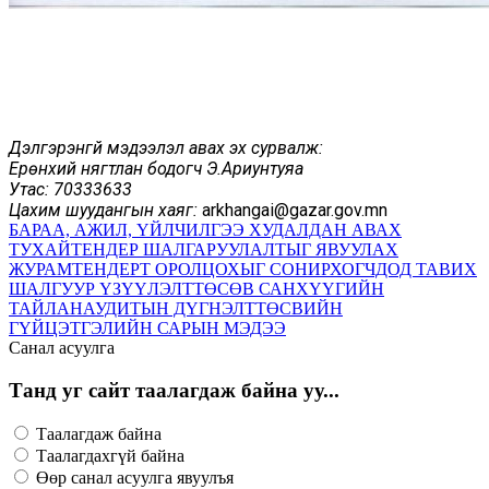
Дэлгэрэнгүй мэдээлэл авах эх сурвалж:
Ерөнхий нягтлан бодогч Э.Ариунтуяа
У
тас: 70333633
Цахим шуудангын хаяг:
arkhangai@gazar.gov.mn
БАРАА, АЖИЛ, ҮЙЛЧИЛГЭЭ ХУДАЛДАН АВАХ
ТУХАЙ
ТЕНДЕР ШАЛГАРУУЛАЛТЫГ ЯВУУЛАХ
ЖУРАМ
ТЕНДЕРТ ОРОЛЦОХЫГ СОНИРХОГЧДОД ТАВИХ
ШАЛГУУР ҮЗҮҮЛЭЛТ
ТӨСӨВ САНХҮҮГИЙН
ТАЙЛАН
АУДИТЫН ДҮГНЭЛТ
ТӨСВИЙН
ГҮЙЦЭТГЭЛИЙН САРЫН МЭДЭЭ
Санал асуулга
Танд уг сайт таалагдаж байна уу...
Таалагдаж байна
Таалагдахгүй байна
Өөр санал асуулга явуулъя