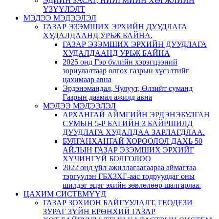
ЭДИЙН ЗАСАГ, НИЙГМИЙН ХӨГЖЛИЙН
ҮЗҮҮЛЭЛТ
МЭДЭЭ МЭДЭЭЛЭЛ
ГАЗАР ЭЗЭМШИХ ЭРХИЙН ДУУДЛАГА
ХУДАЛДААНД УРЬЖ БАЙНА.
ГАЗАР ЭЗЭМШИХ ЭРХИЙН ДУУДЛАГА
ХУДАЛДААНД УРЬЖ БАЙНА
2025 онд Гэр бүлийн хэрэгцээний
зориулалтаар олгох газрын хүсэлтийг
цахимаар авна
Эрдэнэмандал, Чулуут, Өлзийт суманд
Газрын даамал ажилд авна
МЭДЭЭ МЭДЭЭЛЭЛ
АРХАНГАЙ АЙМГИЙН ЭРДЭНЭБУЛГАН
СУМЫН 5-Р БАГИЙН 3 БАЙРШИЛД
ДУУДЛАГА ХУДАЛДАА ЗАРЛАГДЛАА.
БУЛГАНХАНГАЙ ХОРООЛОЛ ДАХЬ 50
АЙЛЫН ГАЗАР ЭЗЭМШИХ ЭРХИЙГ
ХҮЧИНГҮЙ БОЛГОЛОО
2022 онд үйл ажиллагаагаараа аймагтаа
тэргүүлэн ГБХЗХГ-аас тодруулдаг оны
шилдэг эцэг эхийн зөвлөлөөр шалгарлаа.
ЦАХИМ СИСТЕМҮҮД
ГАЗАР ЗОХИОН БАЙГУУЛАЛТ, ГЕОДЕЗИ
ЗУРАГ ЗҮЙН ЕРӨНХИЙ ГАЗАР