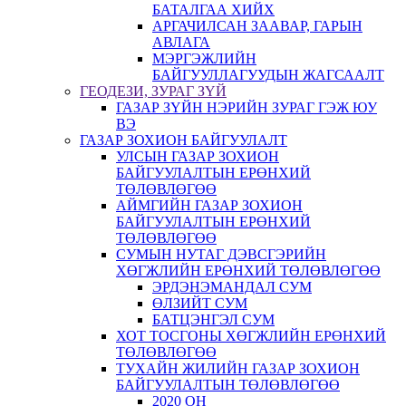
БАТАЛГАА ХИЙХ
АРГАЧИЛСАН ЗААВАР, ГАРЫН
АВЛАГА
МЭРГЭЖЛИЙН
БАЙГУУЛЛАГУУДЫН ЖАГСААЛТ
ГЕОДЕЗИ, ЗУРАГ ЗҮЙ
ГАЗАР ЗҮЙН НЭРИЙН ЗУРАГ ГЭЖ ЮУ
ВЭ
ГАЗАР ЗОХИОН БАЙГУУЛАЛТ
УЛСЫН ГАЗАР ЗОХИОН
БАЙГУУЛАЛТЫН ЕРӨНХИЙ
ТӨЛӨВЛӨГӨӨ
АЙМГИЙН ГАЗАР ЗОХИОН
БАЙГУУЛАЛТЫН ЕРӨНХИЙ
ТӨЛӨВЛӨГӨӨ
СУМЫН НУТАГ ДЭВСГЭРИЙН
ХӨГЖЛИЙН ЕРӨНХИЙ ТӨЛӨВЛӨГӨӨ
ЭРДЭНЭМАНДАЛ СУМ
ӨЛЗИЙТ СУМ
БАТЦЭНГЭЛ СУМ
ХОТ ТОСГОНЫ ХӨГЖЛИЙН ЕРӨНХИЙ
ТӨЛӨВЛӨГӨӨ
ТУХАЙН ЖИЛИЙН ГАЗАР ЗОХИОН
БАЙГУУЛАЛТЫН ТӨЛӨВЛӨГӨӨ
2020 ОН