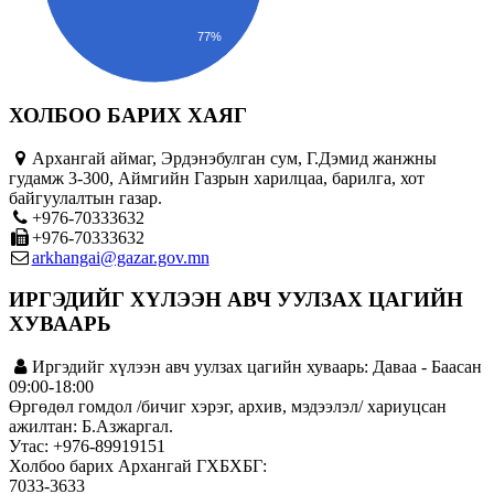
77%
ХОЛБОО БАРИХ ХАЯГ
Архангай аймаг, Эрдэнэбулган сум, Г.Дэмид жанжны
гудамж 3-300, Аймгийн Газрын харилцаа, барилга, хот
байгуулалтын газар.
+976-70333632
+976-70333632
arkhangai@gazar.gov.mn
ИРГЭДИЙГ ХҮЛЭЭН АВЧ УУЛЗАХ ЦАГИЙН
ХУВААРЬ
Иргэдийг хүлээн авч уулзах цагийн хуваарь: Даваа - Баасан
09:00-18:00
Өргөдөл гомдол /бичиг хэрэг, архив, мэдээлэл/ хариуцсан
ажилтан: Б.Азжаргал.
Утас: +976-89919151
Холбоо барих Архангай ГХБХБГ:
7033-3633