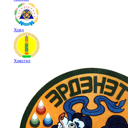
Ховд
Хөвсгөл