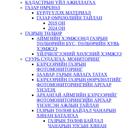
КАДАСТРЫН ҮЙЛ АЖИЛЛАГАА
ГАЗАР ӨМЧЛӨЛ
БҮРДҮҮЛЭХ МАТЕРИАЛ
ГАЗАР ӨМЧЛӨЛИЙН ТАЙЛАН
2019 ОН
2024 ОН
ГАЗРЫН ТӨЛБӨР
АЙМГИЙН ХЭМЖЭЭНД ГАЗРЫН
ТӨЛБӨРИЙН БҮС, ТӨЛБӨРИЙН ХУВЬ
ХЭМЖЭЭ
ҮЙЛЧИЛГЭЭНИЙ ХӨЛСНИЙ ХЭМЖЭЭ
СУУРЬ СУДАЛГАА, МОНИТОРИНГ
БЭЛЧЭЭРИЙН ГАЗРЫН
ФОТОМОНИТОРИНГ
ЗААВАР, ГАРЫН АВЛАГА ТАТАХ
БЭЛЧЭЭРИЙН ГАЗРЫН ӨӨРЧЛӨЛТИЙГ
ФОТОМОНИТОРИНГИЙН АРГААР
ҮНЭЛЭХ
АРХАНГАЙ АЙМГИЙН БЭЛЧЭЭРИЙГ
ФОТОМОНИТОРИНГИЙН АРГААР
ҮНЭЛСЭН АЖЛЫН ТАЙЛАН
ГАЗРЫН ТӨЛӨВ БАЙДАЛ ЧАНАРЫН
ХЯНАН БАТАЛГАА
ГАЗРЫН ТӨЛӨВ БАЙДАЛ
ЧАНАРЫН УЛСЫН ХЯНАН