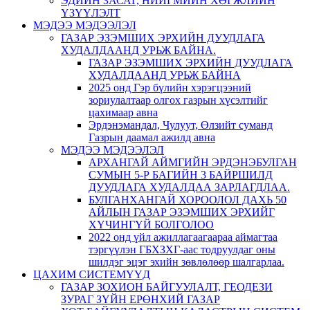
ЭДИЙН ЗАСАГ, НИЙГМИЙН ХӨГЖЛИЙН
ҮЗҮҮЛЭЛТ
МЭДЭЭ МЭДЭЭЛЭЛ
ГАЗАР ЭЗЭМШИХ ЭРХИЙН ДУУДЛАГА
ХУДАЛДААНД УРЬЖ БАЙНА.
ГАЗАР ЭЗЭМШИХ ЭРХИЙН ДУУДЛАГА
ХУДАЛДААНД УРЬЖ БАЙНА
2025 онд Гэр бүлийн хэрэгцээний
зориулалтаар олгох газрын хүсэлтийг
цахимаар авна
Эрдэнэмандал, Чулуут, Өлзийт суманд
Газрын даамал ажилд авна
МЭДЭЭ МЭДЭЭЛЭЛ
АРХАНГАЙ АЙМГИЙН ЭРДЭНЭБУЛГАН
СУМЫН 5-Р БАГИЙН 3 БАЙРШИЛД
ДУУДЛАГА ХУДАЛДАА ЗАРЛАГДЛАА.
БУЛГАНХАНГАЙ ХОРООЛОЛ ДАХЬ 50
АЙЛЫН ГАЗАР ЭЗЭМШИХ ЭРХИЙГ
ХҮЧИНГҮЙ БОЛГОЛОО
2022 онд үйл ажиллагаагаараа аймагтаа
тэргүүлэн ГБХЗХГ-аас тодруулдаг оны
шилдэг эцэг эхийн зөвлөлөөр шалгарлаа.
ЦАХИМ СИСТЕМҮҮД
ГАЗАР ЗОХИОН БАЙГУУЛАЛТ, ГЕОДЕЗИ
ЗУРАГ ЗҮЙН ЕРӨНХИЙ ГАЗАР