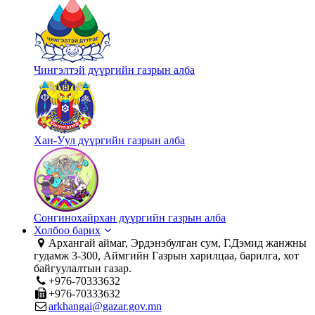
Чингэлтэй дүүргийн газрын алба
Хан-Уул дүүргийн газрын алба
Сонгинохайрхан дүүргийн газрын алба
Холбоо барих
Архангай аймаг, Эрдэнэбулган сум, Г.Дэмид жанжны
гудамж 3-300, Аймгийн Газрын харилцаа, барилга, хот
байгуулалтын газар.
+976-70333632
+976-70333632
arkhangai@gazar.gov.mn