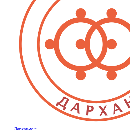
Дархан-уул