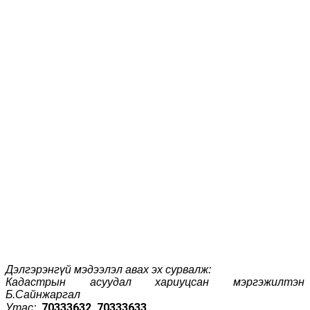
Дэлгэрэнгүй мэдээлэл авах эх сурвалж:
Кадастрын асуудал хариуцсан мэргэжилтэн
Б.Сайнжаргал
70333632, 70333633
Утас: