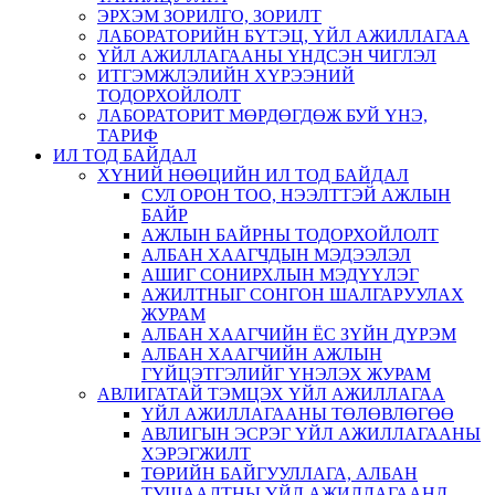
ЭРХЭМ ЗОРИЛГО, ЗОРИЛТ
ЛАБОРАТОРИЙН БҮТЭЦ, ҮЙЛ АЖИЛЛАГАА
ҮЙЛ АЖИЛЛАГААНЫ ҮНДСЭН ЧИГЛЭЛ
ИТГЭМЖЛЭЛИЙН ХҮРЭЭНИЙ
ТОДОРХОЙЛОЛТ
ЛАБОРАТОРИТ МӨРДӨГДӨЖ БУЙ ҮНЭ,
ТАРИФ
ИЛ ТОД БАЙДАЛ
ХҮНИЙ НӨӨЦИЙН ИЛ ТОД БАЙДАЛ
СУЛ ОРОН ТОО, НЭЭЛТТЭЙ АЖЛЫН
БАЙР
АЖЛЫН БАЙРНЫ ТОДОРХОЙЛОЛТ
АЛБАН ХААГЧДЫН МЭДЭЭЛЭЛ
АШИГ СОНИРХЛЫН МЭДҮҮЛЭГ
АЖИЛТНЫГ СОНГОН ШАЛГАРУУЛАХ
ЖУРАМ
АЛБАН ХААГЧИЙН ЁС ЗҮЙН ДҮРЭМ
АЛБАН ХААГЧИЙН АЖЛЫН
ГҮЙЦЭТГЭЛИЙГ ҮНЭЛЭХ ЖУРАМ
АВЛИГАТАЙ ТЭМЦЭХ ҮЙЛ АЖИЛЛАГАА
ҮЙЛ АЖИЛЛАГААНЫ ТӨЛӨВЛӨГӨӨ
АВЛИГЫН ЭСРЭГ ҮЙЛ АЖИЛЛАГААНЫ
ХЭРЭГЖИЛТ
ТӨРИЙН БАЙГУУЛЛАГА, АЛБАН
ТУШААЛТНЫ ҮЙЛ АЖИЛЛАГААНД