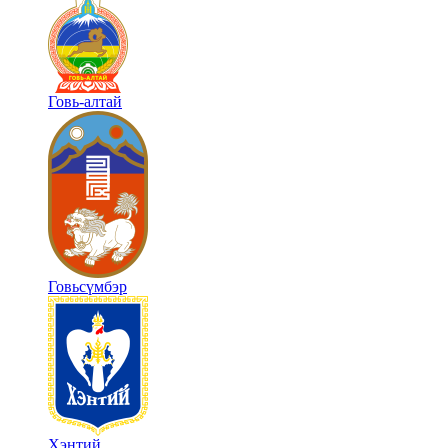
Говь-алтай
Говьсүмбэр
Хэнтий