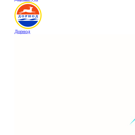
Дорнод