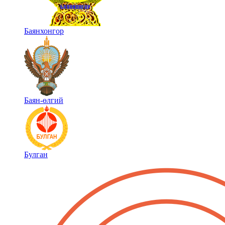
Баянхонгор
Баян-өлгий
Булган