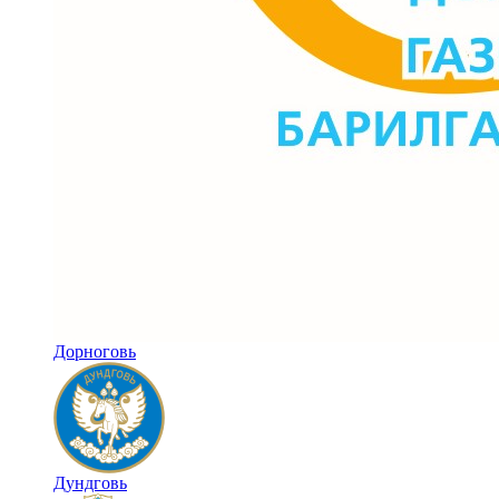
Дорноговь
Дундговь