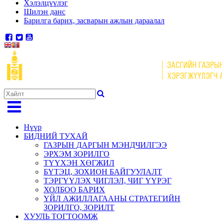
Хэлэлцүүлэг
Шилэн данс
Барилга барих, засварын ажлын дараалал
Нүүр
БИДНИЙ ТУХАЙ
ГАЗРЫН ДАРГЫН МЭНДЧИЛГЭЭ
ЭРХЭМ ЗОРИЛГО
ТҮҮХЭН ХӨГЖИЛ
БҮТЭЦ, ЗОХИОН БАЙГУУЛАЛТ
ТЭРГҮҮЛЭХ ЧИГЛЭЛ, ЧИГ ҮҮРЭГ
ХОЛБОО БАРИХ
ҮЙЛ АЖИЛЛАГААНЫ СТРАТЕГИЙН
ЗОРИЛГО, ЗОРИЛТ
ХУУЛЬ ТОГТООМЖ