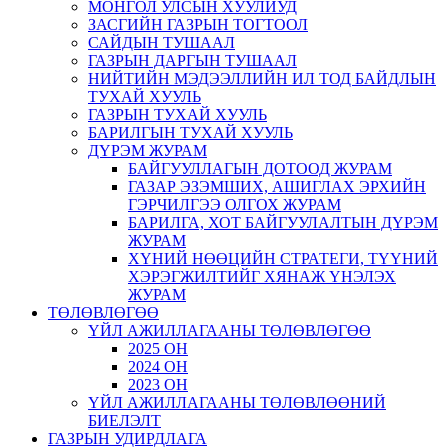
МОНГОЛ УЛСЫН ХУУЛИУД
ЗАСГИЙН ГАЗРЫН ТОГТООЛ
САЙДЫН ТУШААЛ
ГАЗРЫН ДАРГЫН ТУШААЛ
НИЙТИЙН МЭДЭЭЛЛИЙН ИЛ ТОД БАЙДЛЫН
ТУХАЙ ХУУЛЬ
ГАЗРЫН ТУХАЙ ХУУЛЬ
БАРИЛГЫН ТУХАЙ ХУУЛЬ
ДҮРЭМ ЖУРАМ
БАЙГУУЛЛАГЫН ДОТООД ЖУРАМ
ГАЗАР ЭЗЭМШИХ, АШИГЛАХ ЭРХИЙН
ГЭРЧИЛГЭЭ ОЛГОХ ЖУРАМ
БАРИЛГА, ХОТ БАЙГУУЛАЛТЫН ДҮРЭМ
ЖУРАМ
ХҮНИЙ НӨӨЦИЙН СТРАТЕГИ, ТҮҮНИЙ
ХЭРЭГЖИЛТИЙГ ХЯНАЖ ҮНЭЛЭХ
ЖУРАМ
ТӨЛӨВЛӨГӨӨ
ҮЙЛ АЖИЛЛАГААНЫ ТӨЛӨВЛӨГӨӨ
2025 ОН
2024 ОН
2023 ОН
ҮЙЛ АЖИЛЛАГААНЫ ТӨЛӨВЛӨӨНИЙ
БИЕЛЭЛТ
ГАЗРЫН УДИРДЛАГА