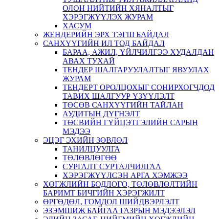
ОЛОН НИЙТИЙН ХЯНАЛТЫГ
ХЭРЭГЖҮҮЛЭХ ЖУРАМ
ХАСУМ
ЖЕНДЕРИЙН ЭРХ ТЭГШ БАЙДАЛ
САНХҮҮГИЙН ИЛ ТОД БАЙДАЛ
БАРАА, АЖИЛ, ҮЙЛЧИЛГЭЭ ХУДАЛДАН
АВАХ ТУХАЙ
ТЕНДЕР ШАЛГАРУУЛАЛТЫГ ЯВУУЛАХ
ЖУРАМ
ТЕНДЕРТ ОРОЛЦОХЫГ СОНИРХОГЧДОД
ТАВИХ ШАЛГУУР ҮЗҮҮЛЭЛТ
ТӨСӨВ САНХҮҮГИЙН ТАЙЛАН
АУДИТЫН ДҮГНЭЛТ
ТӨСВИЙН ГҮЙЦЭТГЭЛИЙН САРЫН
МЭДЭЭ
ЭЦЭГ ЭХИЙН ЗӨВЛӨЛ
ТАНИЛЦУУЛГА
ТӨЛӨВЛӨГӨӨ
СУРГАЛТ СУРТАЛЧИЛГАА
ХЭРЭГЖҮҮЛСЭН АРГА ХЭМЖЭЭ
ХӨГЖЛИЙН БОДЛОГО, ТӨЛӨВЛӨЛТИЙН
БАРИМТ БИЧГИЙН ХЭРЭГЖИЛТ
ӨРГӨДӨЛ, ГОМДОЛ ШИЙДВЭРЛЭЛТ
ЭЗЭМШИЖ БАЙГАА ГАЗРЫН МЭДЭЭЛЭЛ