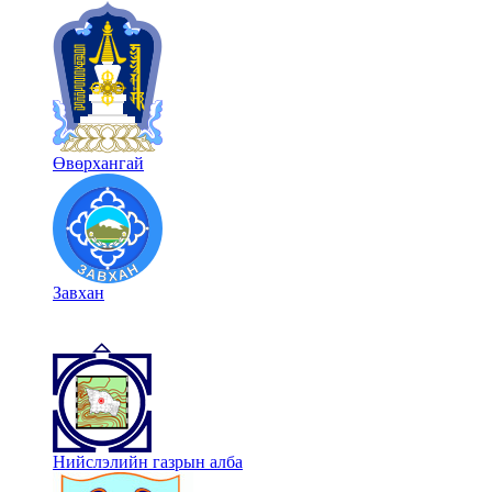
Өвөрхангай
Завхан
Нийслэлийн газрын алба