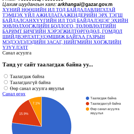
Цахим шуудангын хаяг:
arkhangai
@gazar.gov.m
ХҮНИЙ НӨӨЦИЙН ИЛ ТОД БАЙДАЛ
АВЛИГАТАЙ
ТЭМЦЭХ ҮЙЛ АЖИЛЛАГАА
ЖЕНДЕРИЙН ЭРХ ТЭГШ
БАЙДАЛ
САНХҮҮГИЙН ИЛ ТОД БАЙДАЛ
ЭЦЭГ ЭХИЙН
ЗӨВЛӨЛ
ХӨГЖЛИЙН БОДЛОГО, ТӨЛӨВЛӨЛТИЙН
БАРИМТ БИЧГИЙН ХЭРЭГЖИЛТ
ӨРГӨДӨЛ, ГОМДОЛ
ШИЙДВЭРЛЭЛТ
ЭЗЭМШИЖ БАЙГАА ГАЗРЫН
МЭДЭЭЛЭЛ
ЭДИЙН ЗАСАГ, НИЙГМИЙН ХӨГЖЛИЙН
ҮЗҮҮЛЭЛТ
Санал асуулга
Танд уг сайт таалагдаж байна уу...
Таалагдаж байна
Таалагдахгүй байна
Өөр санал асуулга явуулъя
Санал өгөх
Таалагдаж байна
7.1%
Таалагдахгүй байна
Өөр санал асуулга
явуулъя
15.9%