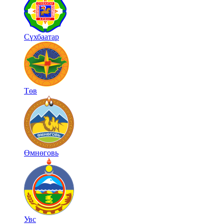
Сүхбаатар
Төв
Өмнөговь
Увс