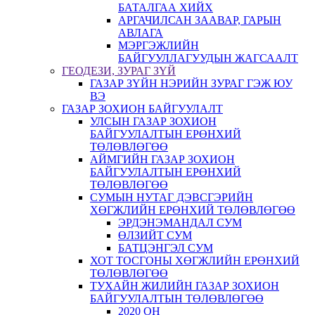
БАТАЛГАА ХИЙХ
АРГАЧИЛСАН ЗААВАР, ГАРЫН
АВЛАГА
МЭРГЭЖЛИЙН
БАЙГУУЛЛАГУУДЫН ЖАГСААЛТ
ГЕОДЕЗИ, ЗУРАГ ЗҮЙ
ГАЗАР ЗҮЙН НЭРИЙН ЗУРАГ ГЭЖ ЮУ
ВЭ
ГАЗАР ЗОХИОН БАЙГУУЛАЛТ
УЛСЫН ГАЗАР ЗОХИОН
БАЙГУУЛАЛТЫН ЕРӨНХИЙ
ТӨЛӨВЛӨГӨӨ
АЙМГИЙН ГАЗАР ЗОХИОН
БАЙГУУЛАЛТЫН ЕРӨНХИЙ
ТӨЛӨВЛӨГӨӨ
СУМЫН НУТАГ ДЭВСГЭРИЙН
ХӨГЖЛИЙН ЕРӨНХИЙ ТӨЛӨВЛӨГӨӨ
ЭРДЭНЭМАНДАЛ СУМ
ӨЛЗИЙТ СУМ
БАТЦЭНГЭЛ СУМ
ХОТ ТОСГОНЫ ХӨГЖЛИЙН ЕРӨНХИЙ
ТӨЛӨВЛӨГӨӨ
ТУХАЙН ЖИЛИЙН ГАЗАР ЗОХИОН
БАЙГУУЛАЛТЫН ТӨЛӨВЛӨГӨӨ
2020 ОН