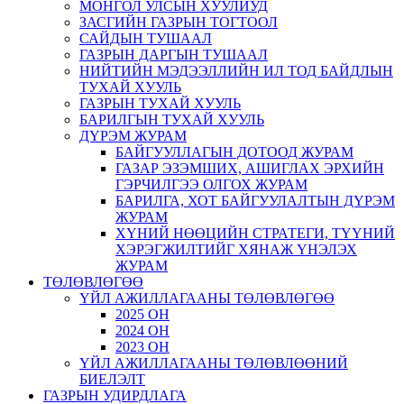
МОНГОЛ УЛСЫН ХУУЛИУД
ЗАСГИЙН ГАЗРЫН ТОГТООЛ
САЙДЫН ТУШААЛ
ГАЗРЫН ДАРГЫН ТУШААЛ
НИЙТИЙН МЭДЭЭЛЛИЙН ИЛ ТОД БАЙДЛЫН
ТУХАЙ ХУУЛЬ
ГАЗРЫН ТУХАЙ ХУУЛЬ
БАРИЛГЫН ТУХАЙ ХУУЛЬ
ДҮРЭМ ЖУРАМ
БАЙГУУЛЛАГЫН ДОТООД ЖУРАМ
ГАЗАР ЭЗЭМШИХ, АШИГЛАХ ЭРХИЙН
ГЭРЧИЛГЭЭ ОЛГОХ ЖУРАМ
БАРИЛГА, ХОТ БАЙГУУЛАЛТЫН ДҮРЭМ
ЖУРАМ
ХҮНИЙ НӨӨЦИЙН СТРАТЕГИ, ТҮҮНИЙ
ХЭРЭГЖИЛТИЙГ ХЯНАЖ ҮНЭЛЭХ
ЖУРАМ
ТӨЛӨВЛӨГӨӨ
ҮЙЛ АЖИЛЛАГААНЫ ТӨЛӨВЛӨГӨӨ
2025 ОН
2024 ОН
2023 ОН
ҮЙЛ АЖИЛЛАГААНЫ ТӨЛӨВЛӨӨНИЙ
БИЕЛЭЛТ
ГАЗРЫН УДИРДЛАГА