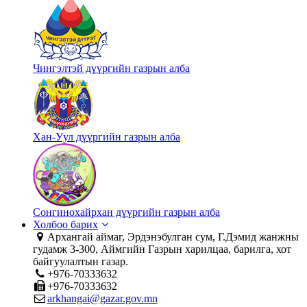
Чингэлтэй дүүргийн газрын алба
Хан-Уул дүүргийн газрын алба
Сонгинохайрхан дүүргийн газрын алба
Холбоо барих
Архангай аймаг, Эрдэнэбулган сум, Г.Дэмид жанжны
гудамж 3-300, Аймгийн Газрын харилцаа, барилга, хот
байгуулалтын газар.
+976-70333632
+976-70333632
arkhangai@gazar.gov.mn