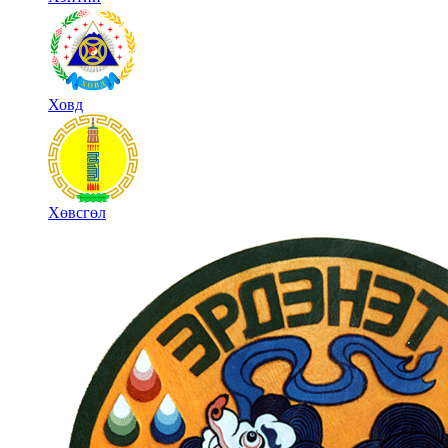
Ховд
Хөвсгөл