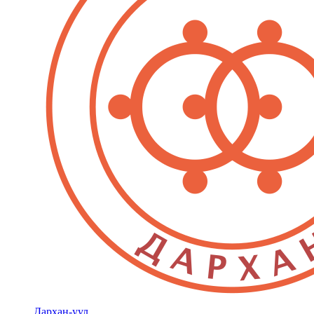
Дархан-уул