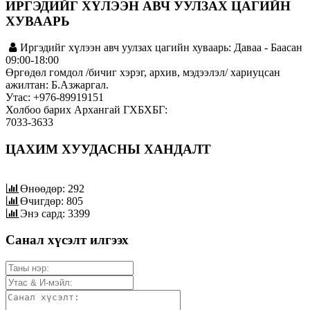
ИРГЭДИЙГ ХҮЛЭЭН АВЧ УУЛЗАХ ЦАГИЙН
ХУВААРЬ
Иргэдийг хүлээн авч уулзах цагийн хуваарь: Даваа - Баасан
09:00-18:00
Өргөдөл гомдол /бичиг хэрэг, архив, мэдээлэл/ хариуцсан
ажилтан: Б.Азжаргал.
Утас: +976-89919151
Холбоо барих Архангай ГХБХБГ:
7033-3633
ЦАХИМ ХУУДАСНЫ ХАНДАЛТ
Өнөөдөр: 292
Өчигдөр: 805
Энэ сард: 3399
Санал хүсэлт илгээх