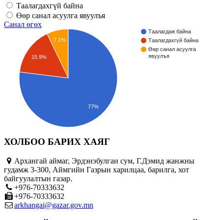
Таалагдахгүй байна
Өөр санал асуулга явуулъя
Санал өгөх
Таалагдаж байна
7.1%
Таалагдахгүй байна
Өөр санал асуулга
явуулъя
15.9%
77%
ХОЛБОО БАРИХ ХАЯГ
Архангай аймаг, Эрдэнэбулган сум, Г.Дэмид жанжны
гудамж 3-300, Аймгийн Газрын харилцаа, барилга, хот
байгуулалтын газар.
+976-70333632
+976-70333632
arkhangai@gazar.gov.mn