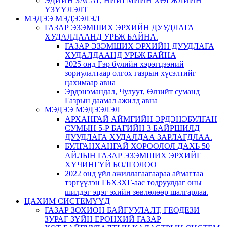
ЭДИЙН ЗАСАГ, НИЙГМИЙН ХӨГЖЛИЙН
ҮЗҮҮЛЭЛТ
МЭДЭЭ МЭДЭЭЛЭЛ
ГАЗАР ЭЗЭМШИХ ЭРХИЙН ДУУДЛАГА
ХУДАЛДААНД УРЬЖ БАЙНА.
ГАЗАР ЭЗЭМШИХ ЭРХИЙН ДУУДЛАГА
ХУДАЛДААНД УРЬЖ БАЙНА
2025 онд Гэр бүлийн хэрэгцээний
зориулалтаар олгох газрын хүсэлтийг
цахимаар авна
Эрдэнэмандал, Чулуут, Өлзийт суманд
Газрын даамал ажилд авна
МЭДЭЭ МЭДЭЭЛЭЛ
АРХАНГАЙ АЙМГИЙН ЭРДЭНЭБУЛГАН
СУМЫН 5-Р БАГИЙН 3 БАЙРШИЛД
ДУУДЛАГА ХУДАЛДАА ЗАРЛАГДЛАА.
БУЛГАНХАНГАЙ ХОРООЛОЛ ДАХЬ 50
АЙЛЫН ГАЗАР ЭЗЭМШИХ ЭРХИЙГ
ХҮЧИНГҮЙ БОЛГОЛОО
2022 онд үйл ажиллагаагаараа аймагтаа
тэргүүлэн ГБХЗХГ-аас тодруулдаг оны
шилдэг эцэг эхийн зөвлөлөөр шалгарлаа.
ЦАХИМ СИСТЕМҮҮД
ГАЗАР ЗОХИОН БАЙГУУЛАЛТ, ГЕОДЕЗИ
ЗУРАГ ЗҮЙН ЕРӨНХИЙ ГАЗАР