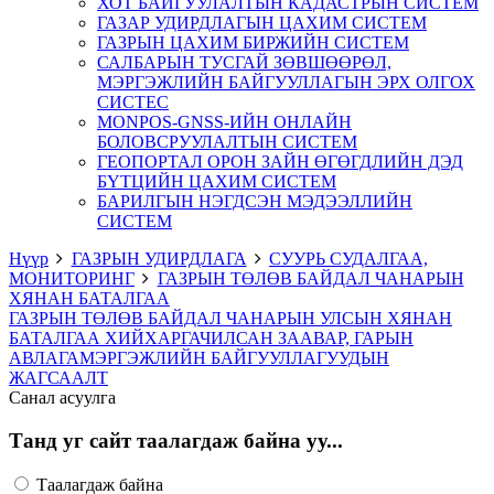
ХОТ БАЙГУУЛАЛТЫН КАДАСТРЫН СИСТЕМ
ГАЗАР УДИРДЛАГЫН ЦАХИМ СИСТЕМ
ГАЗРЫН ЦАХИМ БИРЖИЙН СИСТЕМ
САЛБАРЫН ТУСГАЙ ЗӨВШӨӨРӨЛ,
МЭРГЭЖЛИЙН БАЙГУУЛЛАГЫН ЭРХ ОЛГОХ
СИСТЕС
MONPOS-GNSS-ИЙН ОНЛАЙН
БОЛОВСРУУЛАЛТЫН СИСТЕМ
ГЕОПОРТАЛ ОРОН ЗАЙН ӨГӨГДЛИЙН ДЭД
БҮТЦИЙН ЦАХИМ СИСТЕМ
БАРИЛГЫН НЭГДСЭН МЭДЭЭЛЛИЙН
СИСТЕМ
Нүүр
ГАЗРЫН УДИРДЛАГА
СУУРЬ СУДАЛГАА,
МОНИТОРИНГ
ГАЗРЫН ТӨЛӨВ БАЙДАЛ ЧАНАРЫН
ХЯНАН БАТАЛГАА
ГАЗРЫН ТӨЛӨВ БАЙДАЛ ЧАНАРЫН УЛСЫН ХЯНАН
БАТАЛГАА ХИЙХ
АРГАЧИЛСАН ЗААВАР, ГАРЫН
АВЛАГА
МЭРГЭЖЛИЙН БАЙГУУЛЛАГУУДЫН
ЖАГСААЛТ
Санал асуулга
Танд уг сайт таалагдаж байна уу...
Таалагдаж байна