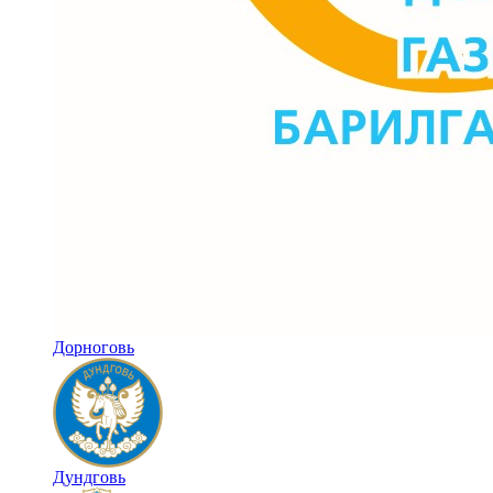
Дорноговь
Дундговь