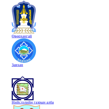
Өвөрхангай
Завхан
Нийслэлийн газрын алба