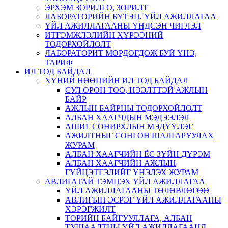
ЭРХЭМ ЗОРИЛГО, ЗОРИЛТ
ЛАБОРАТОРИЙН БҮТЭЦ, ҮЙЛ АЖИЛЛАГАА
ҮЙЛ АЖИЛЛАГААНЫ ҮНДСЭН ЧИГЛЭЛ
ИТГЭМЖЛЭЛИЙН ХҮРЭЭНИЙ
ТОДОРХОЙЛОЛТ
ЛАБОРАТОРИТ МӨРДӨГДӨЖ БУЙ ҮНЭ,
ТАРИФ
ИЛ ТОД БАЙДАЛ
ХҮНИЙ НӨӨЦИЙН ИЛ ТОД БАЙДАЛ
СУЛ ОРОН ТОО, НЭЭЛТТЭЙ АЖЛЫН
БАЙР
АЖЛЫН БАЙРНЫ ТОДОРХОЙЛОЛТ
АЛБАН ХААГЧДЫН МЭДЭЭЛЭЛ
АШИГ СОНИРХЛЫН МЭДҮҮЛЭГ
АЖИЛТНЫГ СОНГОН ШАЛГАРУУЛАХ
ЖУРАМ
АЛБАН ХААГЧИЙН ЁС ЗҮЙН ДҮРЭМ
АЛБАН ХААГЧИЙН АЖЛЫН
ГҮЙЦЭТГЭЛИЙГ ҮНЭЛЭХ ЖУРАМ
АВЛИГАТАЙ ТЭМЦЭХ ҮЙЛ АЖИЛЛАГАА
ҮЙЛ АЖИЛЛАГААНЫ ТӨЛӨВЛӨГӨӨ
АВЛИГЫН ЭСРЭГ ҮЙЛ АЖИЛЛАГААНЫ
ХЭРЭГЖИЛТ
ТӨРИЙН БАЙГУУЛЛАГА, АЛБАН
ТУШААЛТНЫ ҮЙЛ АЖИЛЛАГААНД