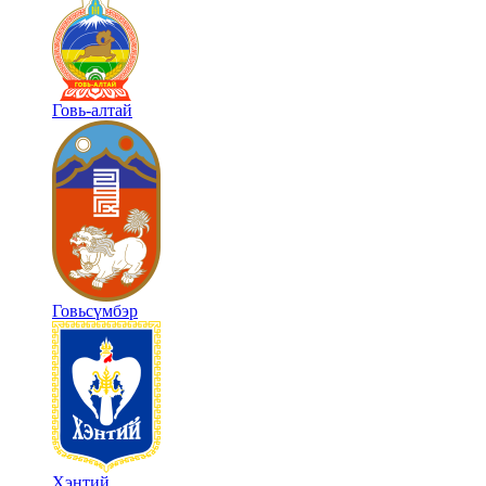
Говь-алтай
Говьсүмбэр
Хэнтий