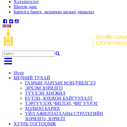
Хэлэлцүүлэг
Шилэн данс
Барилга барих, засварын ажлын дараалал
Нүүр
БИДНИЙ ТУХАЙ
ГАЗРЫН ДАРГЫН МЭНДЧИЛГЭЭ
ЭРХЭМ ЗОРИЛГО
ТҮҮХЭН ХӨГЖИЛ
БҮТЭЦ, ЗОХИОН БАЙГУУЛАЛТ
ТЭРГҮҮЛЭХ ЧИГЛЭЛ, ЧИГ ҮҮРЭГ
ХОЛБОО БАРИХ
ҮЙЛ АЖИЛЛАГААНЫ СТРАТЕГИЙН
ЗОРИЛГО, ЗОРИЛТ
ХУУЛЬ ТОГТООМЖ