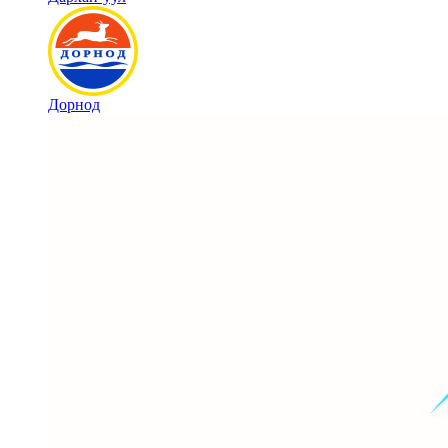
Дорнод