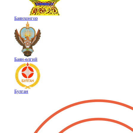
Баянхонгор
Баян-өлгий
Булган