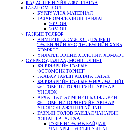
КАДАСТРЫН ҮЙЛ АЖИЛЛАГАА
ГАЗАР ӨМЧЛӨЛ
БҮРДҮҮЛЭХ МАТЕРИАЛ
ГАЗАР ӨМЧЛӨЛИЙН ТАЙЛАН
2019 ОН
2024 ОН
ГАЗРЫН ТӨЛБӨР
АЙМГИЙН ХЭМЖЭЭНД ГАЗРЫН
ТӨЛБӨРИЙН БҮС, ТӨЛБӨРИЙН ХУВЬ
ХЭМЖЭЭ
ҮЙЛЧИЛГЭЭНИЙ ХӨЛСНИЙ ХЭМЖЭЭ
СУУРЬ СУДАЛГАА, МОНИТОРИНГ
БЭЛЧЭЭРИЙН ГАЗРЫН
ФОТОМОНИТОРИНГ
ЗААВАР, ГАРЫН АВЛАГА ТАТАХ
БЭЛЧЭЭРИЙН ГАЗРЫН ӨӨРЧЛӨЛТИЙГ
ФОТОМОНИТОРИНГИЙН АРГААР
ҮНЭЛЭХ
АРХАНГАЙ АЙМГИЙН БЭЛЧЭЭРИЙГ
ФОТОМОНИТОРИНГИЙН АРГААР
ҮНЭЛСЭН АЖЛЫН ТАЙЛАН
ГАЗРЫН ТӨЛӨВ БАЙДАЛ ЧАНАРЫН
ХЯНАН БАТАЛГАА
ГАЗРЫН ТӨЛӨВ БАЙДАЛ
ЧАНАРЫН УЛСЫН ХЯНАН