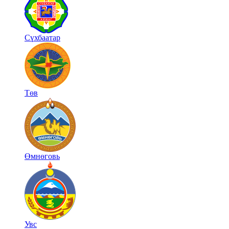
Сүхбаатар
Төв
Өмнөговь
Увс