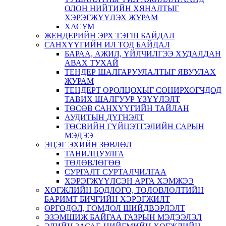
ОЛОН НИЙТИЙН ХЯНАЛТЫГ
ХЭРЭГЖҮҮЛЭХ ЖУРАМ
ХАСУМ
ЖЕНДЕРИЙН ЭРХ ТЭГШ БАЙДАЛ
САНХҮҮГИЙН ИЛ ТОД БАЙДАЛ
БАРАА, АЖИЛ, ҮЙЛЧИЛГЭЭ ХУДАЛДАН
АВАХ ТУХАЙ
ТЕНДЕР ШАЛГАРУУЛАЛТЫГ ЯВУУЛАХ
ЖУРАМ
ТЕНДЕРТ ОРОЛЦОХЫГ СОНИРХОГЧДОД
ТАВИХ ШАЛГУУР ҮЗҮҮЛЭЛТ
ТӨСӨВ САНХҮҮГИЙН ТАЙЛАН
АУДИТЫН ДҮГНЭЛТ
ТӨСВИЙН ГҮЙЦЭТГЭЛИЙН САРЫН
МЭДЭЭ
ЭЦЭГ ЭХИЙН ЗӨВЛӨЛ
ТАНИЛЦУУЛГА
ТӨЛӨВЛӨГӨӨ
СУРГАЛТ СУРТАЛЧИЛГАА
ХЭРЭГЖҮҮЛСЭН АРГА ХЭМЖЭЭ
ХӨГЖЛИЙН БОДЛОГО, ТӨЛӨВЛӨЛТИЙН
БАРИМТ БИЧГИЙН ХЭРЭГЖИЛТ
ӨРГӨДӨЛ, ГОМДОЛ ШИЙДВЭРЛЭЛТ
ЭЗЭМШИЖ БАЙГАА ГАЗРЫН МЭДЭЭЛЭЛ