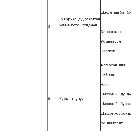
Шахалтын бат бэ
Сүвэрхэг дүүргэгчтэй
ханын бетон гулдмай
5
Овор хэмжээ
Ус шингээлт
Чийглэг
Асгаасан нягт
Чийглэг
Нягт
Ширхэгийн дунда
6
Хүрмэн чулуу
Ширхэгийн бүрэ
Ширхэг хооронд
Ус шингээлт