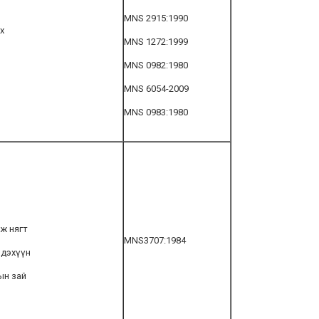
MNS 2915:1990
х
MNS 1272:1999
MNS 0982:1980
MNS 6054-2009
MNS 0983:1980
ж нягт
MNS3707:1984
лдэхүүн
ын зай