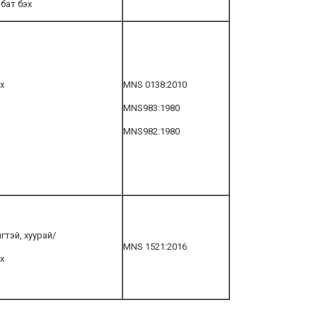
бат бэх
х
MNS 0138:2010
MNS983:1980
MNS982:1980
гтэй, хуурай/
MNS 1521:2016
х