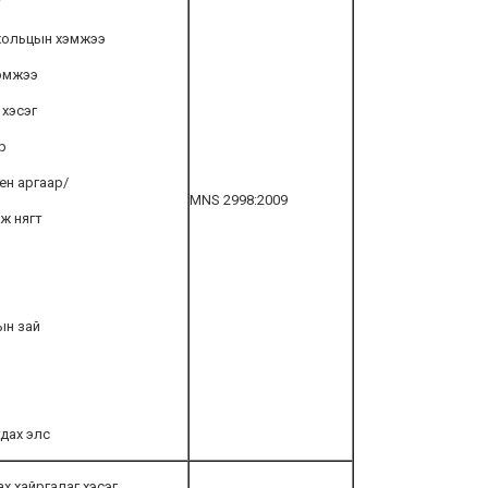
хольцын хэмжээ
эмжээ
 хэсэг
р
ен аргаар/
MNS 2998:2009
ж нягт
ын зай
гдах элс
х хайргалаг хэсэг