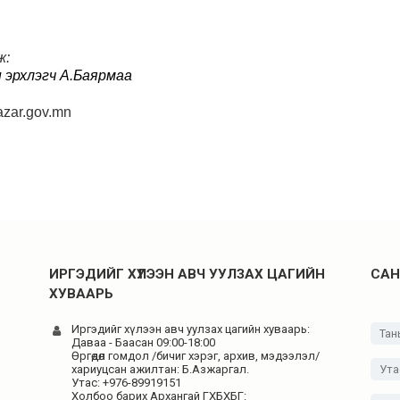
ж:
эрхлэгч А.Баярмаа
zar.gov.mn
ИРГЭДИЙГ ХҮЛЭЭН АВЧ УУЛЗАХ ЦАГИЙН
САН
ХУВААРЬ
Иргэдийг хүлээн авч уулзах цагийн хуваарь:
Даваа - Баасан 09:00-18:00
Өргөдөл гомдол /бичиг хэрэг, архив, мэдээлэл/
хариуцсан ажилтан: Б.Азжаргал.
Утас: +976-89919151
Холбоо барих Архангай ГХБХБГ: