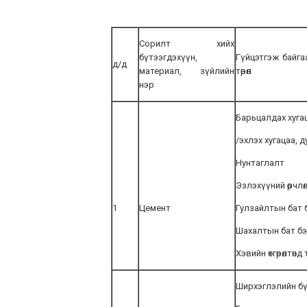
Сорилт хийх
бүтээгдэхүүн,
Гүйцэтгэж байга
д/д
материал, зүйлийн
төрөл
нэр
Барьцалдах хуга
/эхлэх хугацаа, д
Нунтаглалт
Эзлэхүүний өөрчлө
1
Цемент
Гулзайлтын бат 
Шахалтын бат бэ
Хэвийн өтгөрөлтөнд
Ширхэглэлийн б