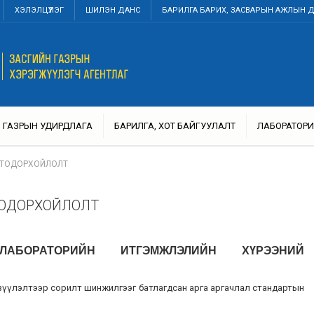
ХЭЛЭЛЦҮҮЛЭГ
ШИЛЭН ДАНС
БАРИЛГА БАРИХ, ЗАСВАРЫН АЖЛЫН 
ГАЗРЫН УДИРДЛАГА
БАРИЛГА, ХОТ БАЙГУУЛАЛТ
ЛАБОРАТОРИ
 ТОДОРХОЙЛОЛТ
ТОДОРХОЙЛОЛТ
АБОРАТОРИЙН ИТГЭМЖЛЭЛИЙН ХҮРЭЭНИЙ
 үзүүлэлтээр сорилт шинжилгээг батлагдсан арга аргачлал стандартын