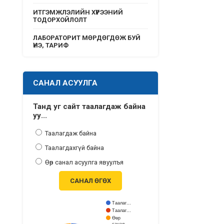
ИТГЭМЖЛЭЛИЙН ХҮРЭЭНИЙ
ТОДОРХОЙЛОЛТ
ЛАБОРАТОРИТ МӨРДӨГДӨЖ БУЙ
ҮНЭ, ТАРИФ
САНАЛ АСУУЛГА
Танд уг сайт таалагдаж байна
уу...
Таалагдаж байна
Таалагдахгүй байна
Өөр санал асуулга явуулъя
САНАЛ ӨГӨХ
Таалаг…
Таалаг…
Өөр