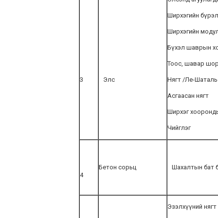
Ширхэгийн бүрэ
Ширхэгийн моду
Бүхэл шаврын х
Тоос, шавар шо
3
Элс
Нягт /Ле-Шаталь
Асгаасан нягт
Ширхэг хооронд
Чийглэг
Бетон сорьц
Шахалтын бат 
4
Эзэлхүүний нягт 