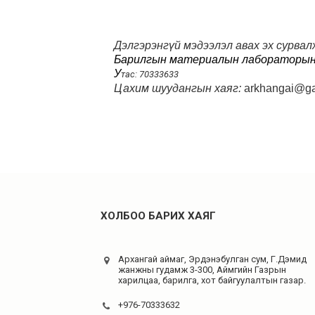
Дэлгэрэнгүй мэдээлэл авах эх сурвал
Барилгын материалын лабораторын 
У
тас: 70333633
Цахим шуудангын хаяг:
arkhangai@ga
ХОЛБОО БАРИХ ХАЯГ
Архангай аймаг, Эрдэнэбулган сум, Г.Дэмид
жанжны гудамж 3-300, Аймгийн Газрын
харилцаа, барилга, хот байгуулалтын газар.
+976-70333632