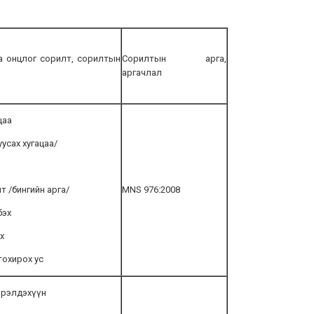
а онцлог сорилт, сорилтын
Сорилтын арга,
аргачлал
цаа
уусах хугацаа/
лт /бингийн арга/
MNS 976:2008
бэх
х
 тохирох ус
үрэлдэхүүн