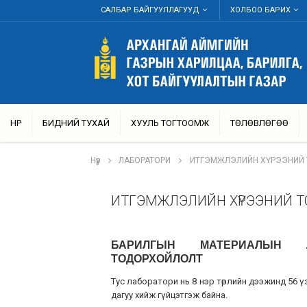
САЛБАР БАЙГУУЛЛАГУУД
ХОЛБОО БАРИХ
НҮҮР
БИДНИЙ ТУХАЙ
ХУУЛЬ ТОГТООМЖ
ТӨЛӨВЛӨГӨӨ
Нүүр
ЛАБОРАТОРИ
ИТГЭМЖЛЭЛИЙН ХҮРЭЭНИЙ
ИТГЭМЖЛЭЛИЙН ХҮРЭЭНИЙ 
БАРИЛГЫН МАТЕРИАЛЫН Л
ТОДОРХОЙЛОЛТ
Тус лаборатори нь 8 нэр төрлийн дээжинд 56
дагуу хийж гүйцэтгэж байна.