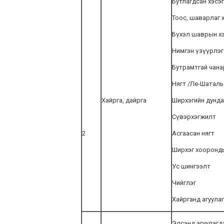
Бутлагдсан хэсэг
Тоос, шаварлаг 
Бүхэл шаврын х
Нимгэн үзүүрлэг
Бутрамтгай чана
Нягт /Ле-Шаталь
Хайрга, дайрга
Ширхэгийн дунда
Сүвэрхэгжилт
2
Асгаасан нягт
Ширхэг хооронд
Ус шингээлт
Чийглэг
Хайрганд агуула
Элсэнд агуулагда