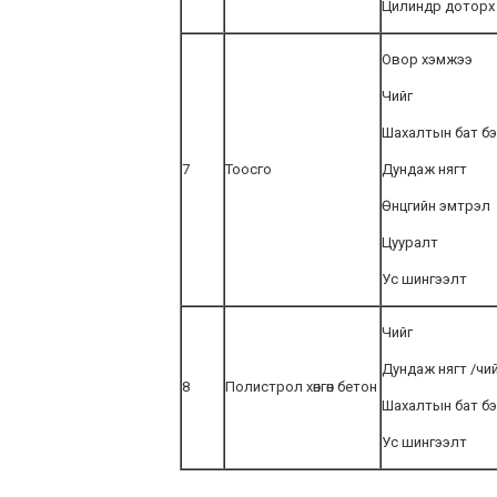
Цилиндр доторх 
Овор хэмжээ
Чийг
Шахалтын бат бэ
7
Тоосго
Дундаж нягт
Өнцгийн эмтрэл
Цууралт
Ус шингээлт
Чийг
Дундаж нягт /чий
8
Полистрол хөнгөн бетон
Шахалтын бат бэ
Ус шингээлт