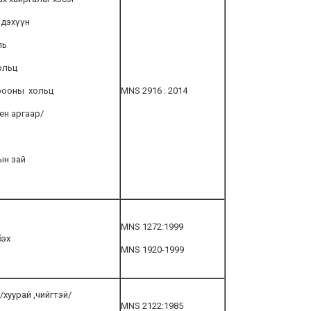
лдэхүүн
ль
ольц
рооны хольц
MNS 2916 : 2014
ен аргаар/
ын зай
MNS 1272:1999
бэх
MNS 1920-1999
/хуурай ,чийгтэй/
MNS 2122:1985