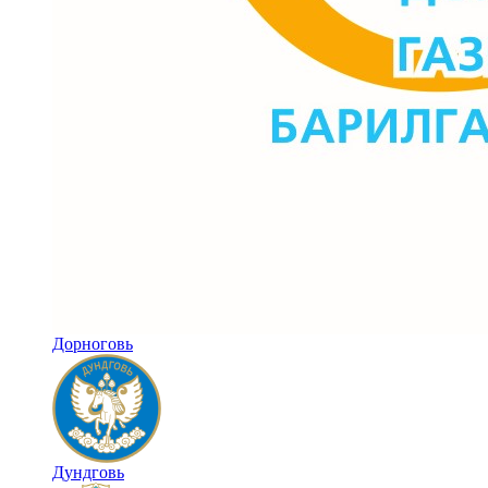
Дорноговь
Дундговь