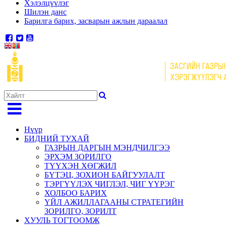
Хэлэлцүүлэг
Шилэн данс
Барилга барих, засварын ажлын дараалал
Нүүр
БИДНИЙ ТУХАЙ
ГАЗРЫН ДАРГЫН МЭНДЧИЛГЭЭ
ЭРХЭМ ЗОРИЛГО
ТҮҮХЭН ХӨГЖИЛ
БҮТЭЦ, ЗОХИОН БАЙГУУЛАЛТ
ТЭРГҮҮЛЭХ ЧИГЛЭЛ, ЧИГ ҮҮРЭГ
ХОЛБОО БАРИХ
ҮЙЛ АЖИЛЛАГААНЫ СТРАТЕГИЙН
ЗОРИЛГО, ЗОРИЛТ
ХУУЛЬ ТОГТООМЖ