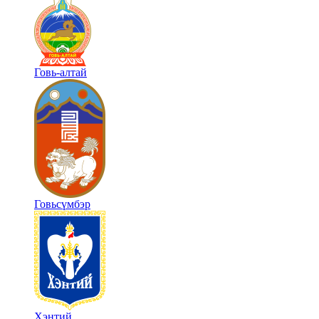
Говь-алтай
Говьсүмбэр
Хэнтий