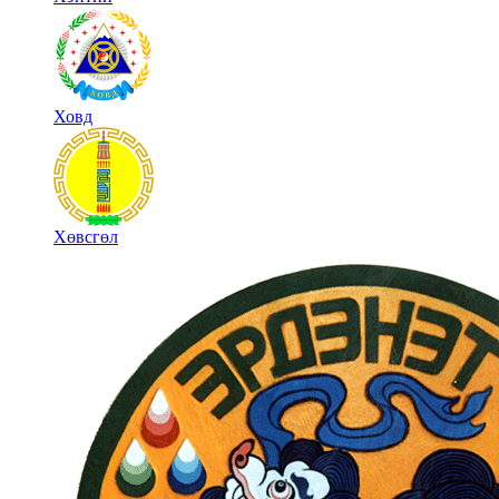
Ховд
Хөвсгөл