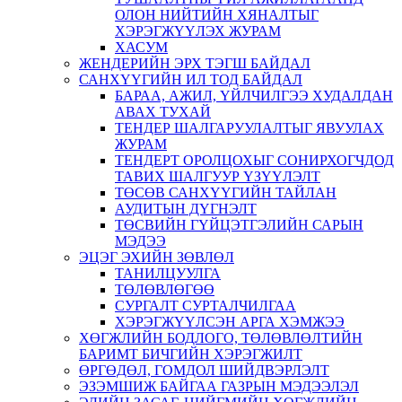
ОЛОН НИЙТИЙН ХЯНАЛТЫГ
ХЭРЭГЖҮҮЛЭХ ЖУРАМ
ХАСУМ
ЖЕНДЕРИЙН ЭРХ ТЭГШ БАЙДАЛ
САНХҮҮГИЙН ИЛ ТОД БАЙДАЛ
БАРАА, АЖИЛ, ҮЙЛЧИЛГЭЭ ХУДАЛДАН
АВАХ ТУХАЙ
ТЕНДЕР ШАЛГАРУУЛАЛТЫГ ЯВУУЛАХ
ЖУРАМ
ТЕНДЕРТ ОРОЛЦОХЫГ СОНИРХОГЧДОД
ТАВИХ ШАЛГУУР ҮЗҮҮЛЭЛТ
ТӨСӨВ САНХҮҮГИЙН ТАЙЛАН
АУДИТЫН ДҮГНЭЛТ
ТӨСВИЙН ГҮЙЦЭТГЭЛИЙН САРЫН
МЭДЭЭ
ЭЦЭГ ЭХИЙН ЗӨВЛӨЛ
ТАНИЛЦУУЛГА
ТӨЛӨВЛӨГӨӨ
СУРГАЛТ СУРТАЛЧИЛГАА
ХЭРЭГЖҮҮЛСЭН АРГА ХЭМЖЭЭ
ХӨГЖЛИЙН БОДЛОГО, ТӨЛӨВЛӨЛТИЙН
БАРИМТ БИЧГИЙН ХЭРЭГЖИЛТ
ӨРГӨДӨЛ, ГОМДОЛ ШИЙДВЭРЛЭЛТ
ЭЗЭМШИЖ БАЙГАА ГАЗРЫН МЭДЭЭЛЭЛ