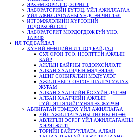
ЭРХЭМ ЗОРИЛГО, ЗОРИЛТ
ЛАБОРАТОРИЙН БҮТЭЦ, ҮЙЛ АЖИЛЛАГАА
ҮЙЛ АЖИЛЛАГААНЫ ҮНДСЭН ЧИГЛЭЛ
ИТГЭМЖЛЭЛИЙН ХҮРЭЭНИЙ
ТОДОРХОЙЛОЛТ
ЛАБОРАТОРИТ МӨРДӨГДӨЖ БУЙ ҮНЭ,
ТАРИФ
ИЛ ТОД БАЙДАЛ
ХҮНИЙ НӨӨЦИЙН ИЛ ТОД БАЙДАЛ
СУЛ ОРОН ТОО, НЭЭЛТТЭЙ АЖЛЫН
БАЙР
АЖЛЫН БАЙРНЫ ТОДОРХОЙЛОЛТ
АЛБАН ХААГЧДЫН МЭДЭЭЛЭЛ
АШИГ СОНИРХЛЫН МЭДҮҮЛЭГ
АЖИЛТНЫГ СОНГОН ШАЛГАРУУЛАХ
ЖУРАМ
АЛБАН ХААГЧИЙН ЁС ЗҮЙН ДҮРЭМ
АЛБАН ХААГЧИЙН АЖЛЫН
ГҮЙЦЭТГЭЛИЙГ ҮНЭЛЭХ ЖУРАМ
АВЛИГАТАЙ ТЭМЦЭХ ҮЙЛ АЖИЛЛАГАА
ҮЙЛ АЖИЛЛАГААНЫ ТӨЛӨВЛӨГӨӨ
АВЛИГЫН ЭСРЭГ ҮЙЛ АЖИЛЛАГААНЫ
ХЭРЭГЖИЛТ
ТӨРИЙН БАЙГУУЛЛАГА, АЛБАН
ТУШААЛТНЫ ҮЙЛ АЖИЛЛАГААНД