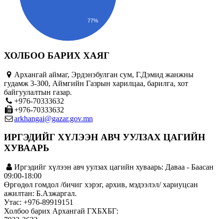
77%
ХОЛБОО БАРИХ ХАЯГ
Архангай аймаг, Эрдэнэбулган сум, Г.Дэмид жанжны
гудамж 3-300, Аймгийн Газрын харилцаа, барилга, хот
байгуулалтын газар.
+976-70333632
+976-70333632
arkhangai@gazar.gov.mn
ИРГЭДИЙГ ХҮЛЭЭН АВЧ УУЛЗАХ ЦАГИЙН
ХУВААРЬ
Иргэдийг хүлээн авч уулзах цагийн хуваарь: Даваа - Баасан
09:00-18:00
Өргөдөл гомдол /бичиг хэрэг, архив, мэдээлэл/ хариуцсан
ажилтан: Б.Азжаргал.
Утас: +976-89919151
Холбоо барих Архангай ГХБХБГ: