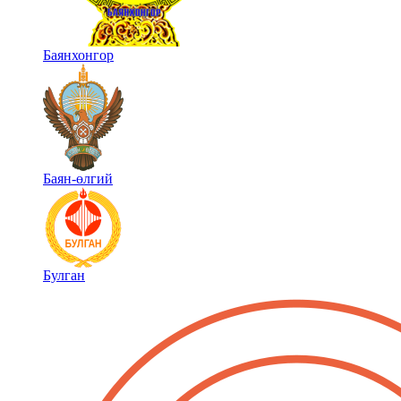
Баянхонгор
Баян-өлгий
Булган