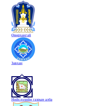
Өвөрхангай
Завхан
Нийслэлийн газрын алба