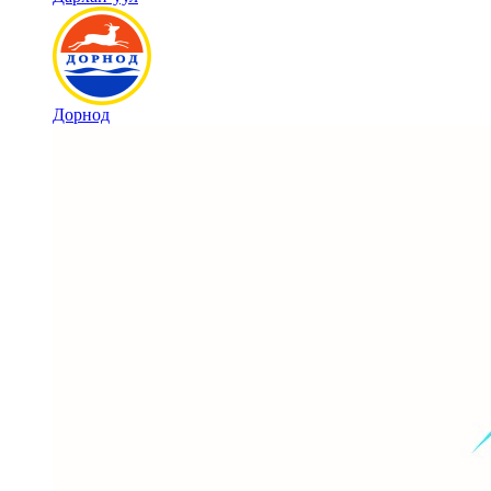
Дорнод