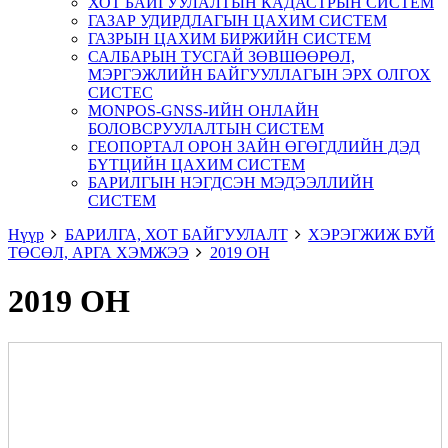
ХОТ БАЙГУУЛАЛТЫН КАДАСТРЫН СИСТЕМ
ГАЗАР УДИРДЛАГЫН ЦАХИМ СИСТЕМ
ГАЗРЫН ЦАХИМ БИРЖИЙН СИСТЕМ
САЛБАРЫН ТУСГАЙ ЗӨВШӨӨРӨЛ,
МЭРГЭЖЛИЙН БАЙГУУЛЛАГЫН ЭРХ ОЛГОХ
СИСТЕС
MONPOS-GNSS-ИЙН ОНЛАЙН
БОЛОВСРУУЛАЛТЫН СИСТЕМ
ГЕОПОРТАЛ ОРОН ЗАЙН ӨГӨГДЛИЙН ДЭД
БҮТЦИЙН ЦАХИМ СИСТЕМ
БАРИЛГЫН НЭГДСЭН МЭДЭЭЛЛИЙН
СИСТЕМ
Нүүр
БАРИЛГА, ХОТ БАЙГУУЛАЛТ
ХЭРЭГЖИЖ БУЙ
ТӨСӨЛ, АРГА ХЭМЖЭЭ
2019 ОН
2019 ОН