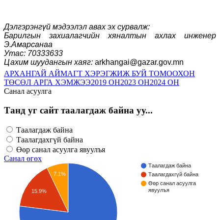
Дэлгэрэнгүй мэдээлэл авах эх сурвалж:
Барилгын захиалагчийн хяналтын ахлах инженер
Э.Амарсанаа
Утас: 70333633
Цахим шуудангын хаяг:
arkhangai@gazar.gov.mn
АРХАНГАЙ АЙМАГТ ХЭРЭГЖИЖ БУЙ ТОМООХОН
ТӨСӨЛ АРГА ХЭМЖЭЭ
2019 ОН
2023 ОН
2024 ОН
Санал асуулга
Танд уг сайт таалагдаж байна уу...
Таалагдаж байна
Таалагдахгүй байна
Өөр санал асуулга явуулъя
Санал өгөх
Таалагдаж байна
7.1%
Таалагдахгүй байна
Өөр санал асуулга
явуулъя
15.9%