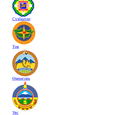
Сүхбаатар
Төв
Өмнөговь
Увс