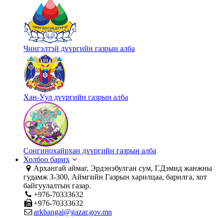
Чингэлтэй дүүргийн газрын алба
Хан-Уул дүүргийн газрын алба
Сонгинохайрхан дүүргийн газрын алба
Холбоо барих
Архангай аймаг, Эрдэнэбулган сум, Г.Дэмид жанжны
гудамж 3-300, Аймгийн Газрын харилцаа, барилга, хот
байгуулалтын газар.
+976-70333632
+976-70333632
arkhangai@gazar.gov.mn