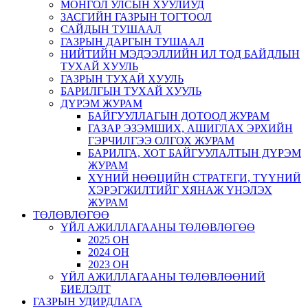
МОНГОЛ УЛСЫН ХУУЛИУД
ЗАСГИЙН ГАЗРЫН ТОГТООЛ
САЙДЫН ТУШААЛ
ГАЗРЫН ДАРГЫН ТУШААЛ
НИЙТИЙН МЭДЭЭЛЛИЙН ИЛ ТОД БАЙДЛЫН
ТУХАЙ ХУУЛЬ
ГАЗРЫН ТУХАЙ ХУУЛЬ
БАРИЛГЫН ТУХАЙ ХУУЛЬ
ДҮРЭМ ЖУРАМ
БАЙГУУЛЛАГЫН ДОТООД ЖУРАМ
ГАЗАР ЭЗЭМШИХ, АШИГЛАХ ЭРХИЙН
ГЭРЧИЛГЭЭ ОЛГОХ ЖУРАМ
БАРИЛГА, ХОТ БАЙГУУЛАЛТЫН ДҮРЭМ
ЖУРАМ
ХҮНИЙ НӨӨЦИЙН СТРАТЕГИ, ТҮҮНИЙ
ХЭРЭГЖИЛТИЙГ ХЯНАЖ ҮНЭЛЭХ
ЖУРАМ
ТӨЛӨВЛӨГӨӨ
ҮЙЛ АЖИЛЛАГААНЫ ТӨЛӨВЛӨГӨӨ
2025 ОН
2024 ОН
2023 ОН
ҮЙЛ АЖИЛЛАГААНЫ ТӨЛӨВЛӨӨНИЙ
БИЕЛЭЛТ
ГАЗРЫН УДИРДЛАГА