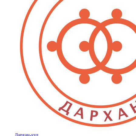
Дархан-уул