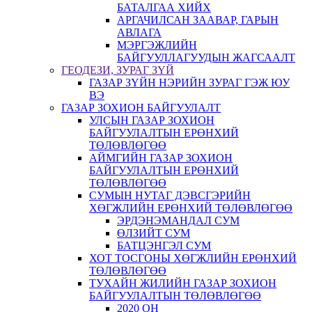
БАТАЛГАА ХИЙХ
АРГАЧИЛСАН ЗААВАР, ГАРЫН
АВЛАГА
МЭРГЭЖЛИЙН
БАЙГУУЛЛАГУУДЫН ЖАГСААЛТ
ГЕОДЕЗИ, ЗУРАГ ЗҮЙ
ГАЗАР ЗҮЙН НЭРИЙН ЗУРАГ ГЭЖ ЮУ
ВЭ
ГАЗАР ЗОХИОН БАЙГУУЛАЛТ
УЛСЫН ГАЗАР ЗОХИОН
БАЙГУУЛАЛТЫН ЕРӨНХИЙ
ТӨЛӨВЛӨГӨӨ
АЙМГИЙН ГАЗАР ЗОХИОН
БАЙГУУЛАЛТЫН ЕРӨНХИЙ
ТӨЛӨВЛӨГӨӨ
СУМЫН НУТАГ ДЭВСГЭРИЙН
ХӨГЖЛИЙН ЕРӨНХИЙ ТӨЛӨВЛӨГӨӨ
ЭРДЭНЭМАНДАЛ СУМ
ӨЛЗИЙТ СУМ
БАТЦЭНГЭЛ СУМ
ХОТ ТОСГОНЫ ХӨГЖЛИЙН ЕРӨНХИЙ
ТӨЛӨВЛӨГӨӨ
ТУХАЙН ЖИЛИЙН ГАЗАР ЗОХИОН
БАЙГУУЛАЛТЫН ТӨЛӨВЛӨГӨӨ
2020 ОН