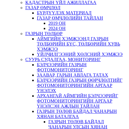
КАДАСТРЫН ҮЙЛ АЖИЛЛАГАА
ГАЗАР ӨМЧЛӨЛ
БҮРДҮҮЛЭХ МАТЕРИАЛ
ГАЗАР ӨМЧЛӨЛИЙН ТАЙЛАН
2019 ОН
2024 ОН
ГАЗРЫН ТӨЛБӨР
АЙМГИЙН ХЭМЖЭЭНД ГАЗРЫН
ТӨЛБӨРИЙН БҮС, ТӨЛБӨРИЙН ХУВЬ
ХЭМЖЭЭ
ҮЙЛЧИЛГЭЭНИЙ ХӨЛСНИЙ ХЭМЖЭЭ
СУУРЬ СУДАЛГАА, МОНИТОРИНГ
БЭЛЧЭЭРИЙН ГАЗРЫН
ФОТОМОНИТОРИНГ
ЗААВАР, ГАРЫН АВЛАГА ТАТАХ
БЭЛЧЭЭРИЙН ГАЗРЫН ӨӨРЧЛӨЛТИЙГ
ФОТОМОНИТОРИНГИЙН АРГААР
ҮНЭЛЭХ
АРХАНГАЙ АЙМГИЙН БЭЛЧЭЭРИЙГ
ФОТОМОНИТОРИНГИЙН АРГААР
ҮНЭЛСЭН АЖЛЫН ТАЙЛАН
ГАЗРЫН ТӨЛӨВ БАЙДАЛ ЧАНАРЫН
ХЯНАН БАТАЛГАА
ГАЗРЫН ТӨЛӨВ БАЙДАЛ
ЧАНАРЫН УЛСЫН ХЯНАН