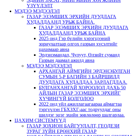
ЭДИЙН ЗАСАГ, НИЙГМИЙН ХӨГЖЛИЙН
ҮЗҮҮЛЭЛТ
МЭДЭЭ МЭДЭЭЛЭЛ
ГАЗАР ЭЗЭМШИХ ЭРХИЙН ДУУДЛАГА
ХУДАЛДААНД УРЬЖ БАЙНА.
ГАЗАР ЭЗЭМШИХ ЭРХИЙН ДУУДЛАГА
ХУДАЛДААНД УРЬЖ БАЙНА
2025 онд Гэр бүлийн хэрэгцээний
зориулалтаар олгох газрын хүсэлтийг
цахимаар авна
Эрдэнэмандал, Чулуут, Өлзийт суманд
Газрын даамал ажилд авна
МЭДЭЭ МЭДЭЭЛЭЛ
АРХАНГАЙ АЙМГИЙН ЭРДЭНЭБУЛГАН
СУМЫН 5-Р БАГИЙН 3 БАЙРШИЛД
ДУУДЛАГА ХУДАЛДАА ЗАРЛАГДЛАА.
БУЛГАНХАНГАЙ ХОРООЛОЛ ДАХЬ 50
АЙЛЫН ГАЗАР ЭЗЭМШИХ ЭРХИЙГ
ХҮЧИНГҮЙ БОЛГОЛОО
2022 онд үйл ажиллагаагаараа аймагтаа
тэргүүлэн ГБХЗХГ-аас тодруулдаг оны
шилдэг эцэг эхийн зөвлөлөөр шалгарлаа.
ЦАХИМ СИСТЕМҮҮД
ГАЗАР ЗОХИОН БАЙГУУЛАЛТ, ГЕОДЕЗИ
ЗУРАГ ЗҮЙН ЕРӨНХИЙ ГАЗАР