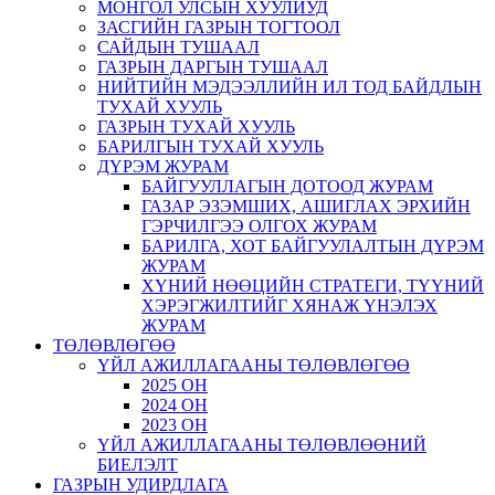
МОНГОЛ УЛСЫН ХУУЛИУД
ЗАСГИЙН ГАЗРЫН ТОГТООЛ
САЙДЫН ТУШААЛ
ГАЗРЫН ДАРГЫН ТУШААЛ
НИЙТИЙН МЭДЭЭЛЛИЙН ИЛ ТОД БАЙДЛЫН
ТУХАЙ ХУУЛЬ
ГАЗРЫН ТУХАЙ ХУУЛЬ
БАРИЛГЫН ТУХАЙ ХУУЛЬ
ДҮРЭМ ЖУРАМ
БАЙГУУЛЛАГЫН ДОТООД ЖУРАМ
ГАЗАР ЭЗЭМШИХ, АШИГЛАХ ЭРХИЙН
ГЭРЧИЛГЭЭ ОЛГОХ ЖУРАМ
БАРИЛГА, ХОТ БАЙГУУЛАЛТЫН ДҮРЭМ
ЖУРАМ
ХҮНИЙ НӨӨЦИЙН СТРАТЕГИ, ТҮҮНИЙ
ХЭРЭГЖИЛТИЙГ ХЯНАЖ ҮНЭЛЭХ
ЖУРАМ
ТӨЛӨВЛӨГӨӨ
ҮЙЛ АЖИЛЛАГААНЫ ТӨЛӨВЛӨГӨӨ
2025 ОН
2024 ОН
2023 ОН
ҮЙЛ АЖИЛЛАГААНЫ ТӨЛӨВЛӨӨНИЙ
БИЕЛЭЛТ
ГАЗРЫН УДИРДЛАГА