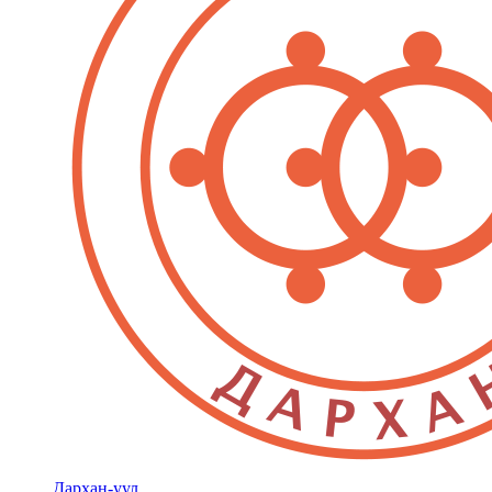
Дархан-уул