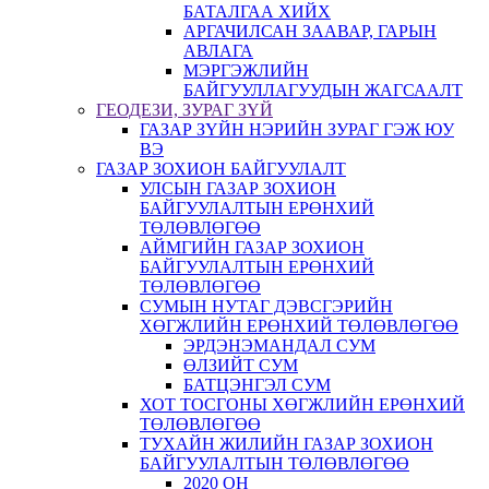
БАТАЛГАА ХИЙХ
АРГАЧИЛСАН ЗААВАР, ГАРЫН
АВЛАГА
МЭРГЭЖЛИЙН
БАЙГУУЛЛАГУУДЫН ЖАГСААЛТ
ГЕОДЕЗИ, ЗУРАГ ЗҮЙ
ГАЗАР ЗҮЙН НЭРИЙН ЗУРАГ ГЭЖ ЮУ
ВЭ
ГАЗАР ЗОХИОН БАЙГУУЛАЛТ
УЛСЫН ГАЗАР ЗОХИОН
БАЙГУУЛАЛТЫН ЕРӨНХИЙ
ТӨЛӨВЛӨГӨӨ
АЙМГИЙН ГАЗАР ЗОХИОН
БАЙГУУЛАЛТЫН ЕРӨНХИЙ
ТӨЛӨВЛӨГӨӨ
СУМЫН НУТАГ ДЭВСГЭРИЙН
ХӨГЖЛИЙН ЕРӨНХИЙ ТӨЛӨВЛӨГӨӨ
ЭРДЭНЭМАНДАЛ СУМ
ӨЛЗИЙТ СУМ
БАТЦЭНГЭЛ СУМ
ХОТ ТОСГОНЫ ХӨГЖЛИЙН ЕРӨНХИЙ
ТӨЛӨВЛӨГӨӨ
ТУХАЙН ЖИЛИЙН ГАЗАР ЗОХИОН
БАЙГУУЛАЛТЫН ТӨЛӨВЛӨГӨӨ
2020 ОН