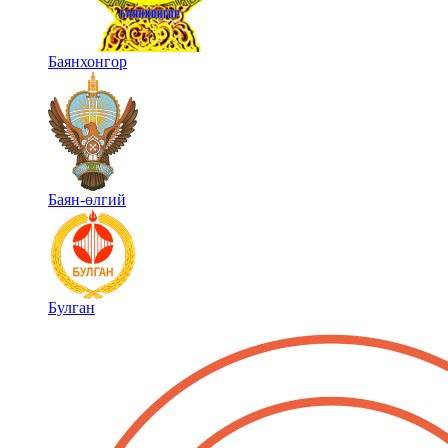
Баянхонгор
Баян-өлгий
Булган