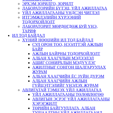
ЭРХЭМ ЗОРИЛГО, ЗОРИЛТ
ЛАБОРАТОРИЙН БҮТЭЦ, ҮЙЛ АЖИЛЛАГАА
ҮЙЛ АЖИЛЛАГААНЫ ҮНДСЭН ЧИГЛЭЛ
ИТГЭМЖЛЭЛИЙН ХҮРЭЭНИЙ
ТОДОРХОЙЛОЛТ
ЛАБОРАТОРИТ МӨРДӨГДӨЖ БУЙ ҮНЭ,
ТАРИФ
ИЛ ТОД БАЙДАЛ
ХҮНИЙ НӨӨЦИЙН ИЛ ТОД БАЙДАЛ
СУЛ ОРОН ТОО, НЭЭЛТТЭЙ АЖЛЫН
БАЙР
АЖЛЫН БАЙРНЫ ТОДОРХОЙЛОЛТ
АЛБАН ХААГЧДЫН МЭДЭЭЛЭЛ
АШИГ СОНИРХЛЫН МЭДҮҮЛЭГ
АЖИЛТНЫГ СОНГОН ШАЛГАРУУЛАХ
ЖУРАМ
АЛБАН ХААГЧИЙН ЁС ЗҮЙН ДҮРЭМ
АЛБАН ХААГЧИЙН АЖЛЫН
ГҮЙЦЭТГЭЛИЙГ ҮНЭЛЭХ ЖУРАМ
АВЛИГАТАЙ ТЭМЦЭХ ҮЙЛ АЖИЛЛАГАА
ҮЙЛ АЖИЛЛАГААНЫ ТӨЛӨВЛӨГӨӨ
АВЛИГЫН ЭСРЭГ ҮЙЛ АЖИЛЛАГААНЫ
ХЭРЭГЖИЛТ
ТӨРИЙН БАЙГУУЛЛАГА, АЛБАН
ТУШААЛТНЫ ҮЙЛ АЖИЛЛАГААНД