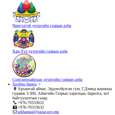
Чингэлтэй дүүргийн газрын алба
Хан-Уул дүүргийн газрын алба
Сонгинохайрхан дүүргийн газрын алба
Холбоо барих
Архангай аймаг, Эрдэнэбулган сум, Г.Дэмид жанжны
гудамж 3-300, Аймгийн Газрын харилцаа, барилга, хот
байгуулалтын газар.
+976-70333632
+976-70333632
arkhangai@gazar.gov.mn