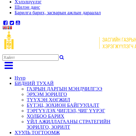
Хэлэлцүүлэг
Шилэн данс
Барилга барих, засварын ажлын дараалал
Нүүр
БИДНИЙ ТУХАЙ
ГАЗРЫН ДАРГЫН МЭНДЧИЛГЭЭ
ЭРХЭМ ЗОРИЛГО
ТҮҮХЭН ХӨГЖИЛ
БҮТЭЦ, ЗОХИОН БАЙГУУЛАЛТ
ТЭРГҮҮЛЭХ ЧИГЛЭЛ, ЧИГ ҮҮРЭГ
ХОЛБОО БАРИХ
ҮЙЛ АЖИЛЛАГААНЫ СТРАТЕГИЙН
ЗОРИЛГО, ЗОРИЛТ
ХУУЛЬ ТОГТООМЖ