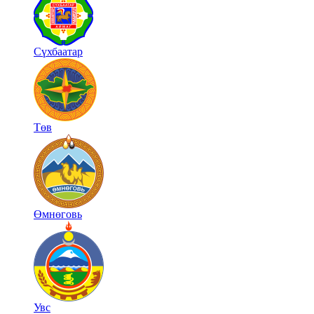
Сүхбаатар
Төв
Өмнөговь
Увс