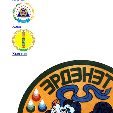
Ховд
Хөвсгөл