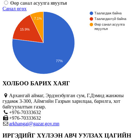
Өөр санал асуулга явуулъя
Санал өгөх
Таалагдаж байна
7.1%
Таалагдахгүй байна
Өөр санал асуулга
явуулъя
15.9%
77%
ХОЛБОО БАРИХ ХАЯГ
Архангай аймаг, Эрдэнэбулган сум, Г.Дэмид жанжны
гудамж 3-300, Аймгийн Газрын харилцаа, барилга, хот
байгуулалтын газар.
+976-70333632
+976-70333632
arkhangai@gazar.gov.mn
ИРГЭДИЙГ ХҮЛЭЭН АВЧ УУЛЗАХ ЦАГИЙН