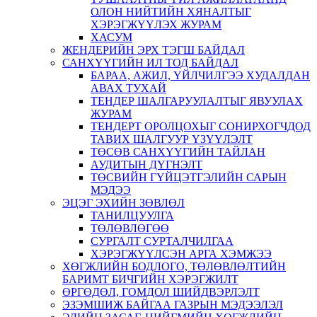
ОЛОН НИЙТИЙН ХЯНАЛТЫГ
ХЭРЭГЖҮҮЛЭХ ЖУРАМ
ХАСУМ
ЖЕНДЕРИЙН ЭРХ ТЭГШ БАЙДАЛ
САНХҮҮГИЙН ИЛ ТОД БАЙДАЛ
БАРАА, АЖИЛ, ҮЙЛЧИЛГЭЭ ХУДАЛДАН
АВАХ ТУХАЙ
ТЕНДЕР ШАЛГАРУУЛАЛТЫГ ЯВУУЛАХ
ЖУРАМ
ТЕНДЕРТ ОРОЛЦОХЫГ СОНИРХОГЧДОД
ТАВИХ ШАЛГУУР ҮЗҮҮЛЭЛТ
ТӨСӨВ САНХҮҮГИЙН ТАЙЛАН
АУДИТЫН ДҮГНЭЛТ
ТӨСВИЙН ГҮЙЦЭТГЭЛИЙН САРЫН
МЭДЭЭ
ЭЦЭГ ЭХИЙН ЗӨВЛӨЛ
ТАНИЛЦУУЛГА
ТӨЛӨВЛӨГӨӨ
СУРГАЛТ СУРТАЛЧИЛГАА
ХЭРЭГЖҮҮЛСЭН АРГА ХЭМЖЭЭ
ХӨГЖЛИЙН БОДЛОГО, ТӨЛӨВЛӨЛТИЙН
БАРИМТ БИЧГИЙН ХЭРЭГЖИЛТ
ӨРГӨДӨЛ, ГОМДОЛ ШИЙДВЭРЛЭЛТ
ЭЗЭМШИЖ БАЙГАА ГАЗРЫН МЭДЭЭЛЭЛ