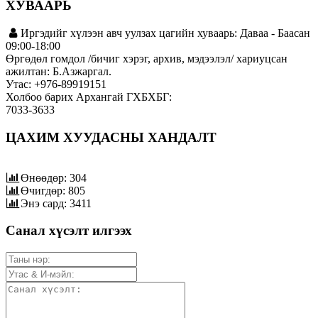
ХУВААРЬ
Иргэдийг хүлээн авч уулзах цагийн хуваарь: Даваа - Баасан
09:00-18:00
Өргөдөл гомдол /бичиг хэрэг, архив, мэдээлэл/ хариуцсан
ажилтан: Б.Азжаргал.
Утас: +976-89919151
Холбоо барих Архангай ГХБХБГ:
7033-3633
ЦАХИМ ХУУДАСНЫ ХАНДАЛТ
Өнөөдөр: 304
Өчигдөр: 805
Энэ сард: 3411
Санал хүсэлт илгээх