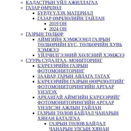
КАДАСТРЫН ҮЙЛ АЖИЛЛАГАА
ГАЗАР ӨМЧЛӨЛ
БҮРДҮҮЛЭХ МАТЕРИАЛ
ГАЗАР ӨМЧЛӨЛИЙН ТАЙЛАН
2019 ОН
2024 ОН
ГАЗРЫН ТӨЛБӨР
АЙМГИЙН ХЭМЖЭЭНД ГАЗРЫН
ТӨЛБӨРИЙН БҮС, ТӨЛБӨРИЙН ХУВЬ
ХЭМЖЭЭ
ҮЙЛЧИЛГЭЭНИЙ ХӨЛСНИЙ ХЭМЖЭЭ
СУУРЬ СУДАЛГАА, МОНИТОРИНГ
БЭЛЧЭЭРИЙН ГАЗРЫН
ФОТОМОНИТОРИНГ
ЗААВАР, ГАРЫН АВЛАГА ТАТАХ
БЭЛЧЭЭРИЙН ГАЗРЫН ӨӨРЧЛӨЛТИЙГ
ФОТОМОНИТОРИНГИЙН АРГААР
ҮНЭЛЭХ
АРХАНГАЙ АЙМГИЙН БЭЛЧЭЭРИЙГ
ФОТОМОНИТОРИНГИЙН АРГААР
ҮНЭЛСЭН АЖЛЫН ТАЙЛАН
ГАЗРЫН ТӨЛӨВ БАЙДАЛ ЧАНАРЫН
ХЯНАН БАТАЛГАА
ГАЗРЫН ТӨЛӨВ БАЙДАЛ
ЧАНАРЫН УЛСЫН ХЯНАН