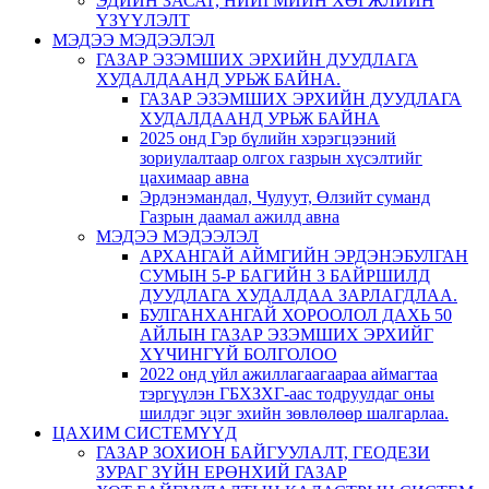
ЭДИЙН ЗАСАГ, НИЙГМИЙН ХӨГЖЛИЙН
ҮЗҮҮЛЭЛТ
МЭДЭЭ МЭДЭЭЛЭЛ
ГАЗАР ЭЗЭМШИХ ЭРХИЙН ДУУДЛАГА
ХУДАЛДААНД УРЬЖ БАЙНА.
ГАЗАР ЭЗЭМШИХ ЭРХИЙН ДУУДЛАГА
ХУДАЛДААНД УРЬЖ БАЙНА
2025 онд Гэр бүлийн хэрэгцээний
зориулалтаар олгох газрын хүсэлтийг
цахимаар авна
Эрдэнэмандал, Чулуут, Өлзийт суманд
Газрын даамал ажилд авна
МЭДЭЭ МЭДЭЭЛЭЛ
АРХАНГАЙ АЙМГИЙН ЭРДЭНЭБУЛГАН
СУМЫН 5-Р БАГИЙН 3 БАЙРШИЛД
ДУУДЛАГА ХУДАЛДАА ЗАРЛАГДЛАА.
БУЛГАНХАНГАЙ ХОРООЛОЛ ДАХЬ 50
АЙЛЫН ГАЗАР ЭЗЭМШИХ ЭРХИЙГ
ХҮЧИНГҮЙ БОЛГОЛОО
2022 онд үйл ажиллагаагаараа аймагтаа
тэргүүлэн ГБХЗХГ-аас тодруулдаг оны
шилдэг эцэг эхийн зөвлөлөөр шалгарлаа.
ЦАХИМ СИСТЕМҮҮД
ГАЗАР ЗОХИОН БАЙГУУЛАЛТ, ГЕОДЕЗИ
ЗУРАГ ЗҮЙН ЕРӨНХИЙ ГАЗАР