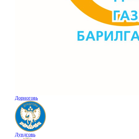
Дорноговь
Дундговь