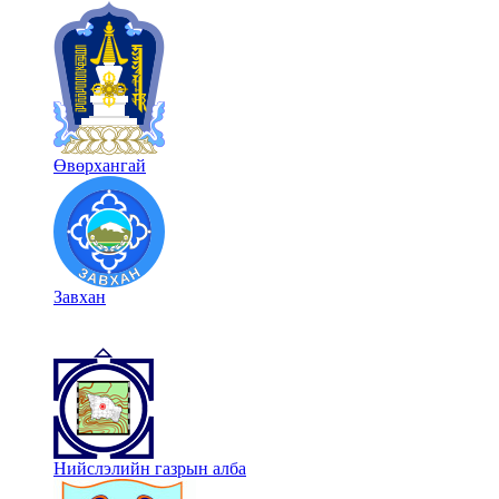
Өвөрхангай
Завхан
Нийслэлийн газрын алба