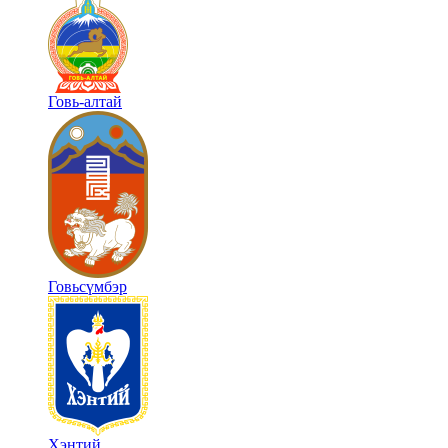
Говь-алтай
Говьсүмбэр
Хэнтий