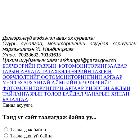
Дэлгэрэнгүй мэдээлэл авах эх сурвалж:
Суурь судалгаа, мониторингийн асуудал хариуцсан
мэргэжилтэн Ж. Нандинцэцэг
Утас:
70333632, 70333633
Цахим шуудангын хаяг: arkhangai
@gazar.gov.mn
БЭЛЧЭЭРИЙН ГАЗРЫН ФОТОМОНИТОРИНГ
ЗААВАР,
ГАРЫН АВЛАГА ТАТАХ
БЭЛЧЭЭРИЙН ГАЗРЫН
ӨӨРЧЛӨЛТИЙГ ФОТОМОНИТОРИНГИЙН АРГААР
ҮНЭЛЭХ
АРХАНГАЙ АЙМГИЙН БЭЛЧЭЭРИЙГ
ФОТОМОНИТОРИНГИЙН АРГААР ҮНЭЛСЭН АЖЛЫН
ТАЙЛАН
ГАЗРЫН ТӨЛӨВ БАЙДАЛ ЧАНАРЫН ХЯНАН
БАТАЛГАА
Санал асуулга
Танд уг сайт таалагдаж байна уу...
Таалагдаж байна
Таалагдахгүй байна