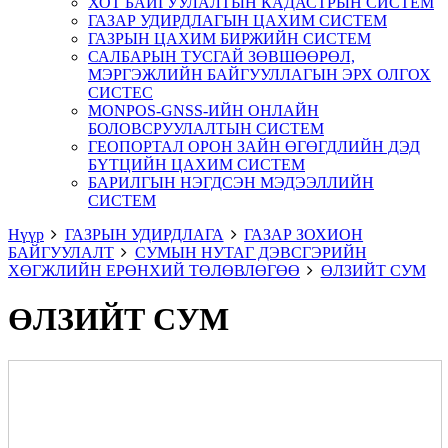
ХОТ БАЙГУУЛАЛТЫН КАДАСТРЫН СИСТЕМ
ГАЗАР УДИРДЛАГЫН ЦАХИМ СИСТЕМ
ГАЗРЫН ЦАХИМ БИРЖИЙН СИСТЕМ
САЛБАРЫН ТУСГАЙ ЗӨВШӨӨРӨЛ,
МЭРГЭЖЛИЙН БАЙГУУЛЛАГЫН ЭРХ ОЛГОХ
СИСТЕС
MONPOS-GNSS-ИЙН ОНЛАЙН
БОЛОВСРУУЛАЛТЫН СИСТЕМ
ГЕОПОРТАЛ ОРОН ЗАЙН ӨГӨГДЛИЙН ДЭД
БҮТЦИЙН ЦАХИМ СИСТЕМ
БАРИЛГЫН НЭГДСЭН МЭДЭЭЛЛИЙН
СИСТЕМ
Нүүр
ГАЗРЫН УДИРДЛАГА
ГАЗАР ЗОХИОН
БАЙГУУЛАЛТ
СУМЫН НУТАГ ДЭВСГЭРИЙН
ХӨГЖЛИЙН ЕРӨНХИЙ ТӨЛӨВЛӨГӨӨ
ӨЛЗИЙТ СУМ
ӨЛЗИЙТ СУМ