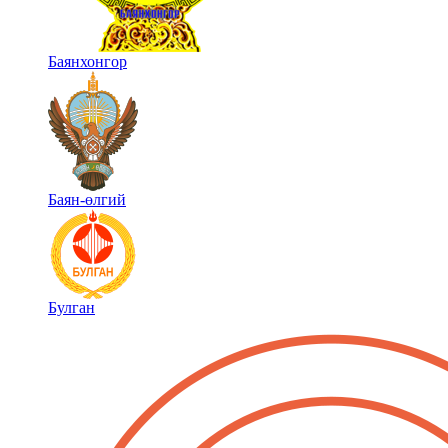
Баянхонгор
Баян-өлгий
Булган