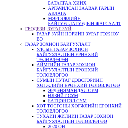
БАТАЛГАА ХИЙХ
АРГАЧИЛСАН ЗААВАР, ГАРЫН
АВЛАГА
МЭРГЭЖЛИЙН
БАЙГУУЛЛАГУУДЫН ЖАГСААЛТ
ГЕОДЕЗИ, ЗУРАГ ЗҮЙ
ГАЗАР ЗҮЙН НЭРИЙН ЗУРАГ ГЭЖ ЮУ
ВЭ
ГАЗАР ЗОХИОН БАЙГУУЛАЛТ
УЛСЫН ГАЗАР ЗОХИОН
БАЙГУУЛАЛТЫН ЕРӨНХИЙ
ТӨЛӨВЛӨГӨӨ
АЙМГИЙН ГАЗАР ЗОХИОН
БАЙГУУЛАЛТЫН ЕРӨНХИЙ
ТӨЛӨВЛӨГӨӨ
СУМЫН НУТАГ ДЭВСГЭРИЙН
ХӨГЖЛИЙН ЕРӨНХИЙ ТӨЛӨВЛӨГӨӨ
ЭРДЭНЭМАНДАЛ СУМ
ӨЛЗИЙТ СУМ
БАТЦЭНГЭЛ СУМ
ХОТ ТОСГОНЫ ХӨГЖЛИЙН ЕРӨНХИЙ
ТӨЛӨВЛӨГӨӨ
ТУХАЙН ЖИЛИЙН ГАЗАР ЗОХИОН
БАЙГУУЛАЛТЫН ТӨЛӨВЛӨГӨӨ
2020 ОН