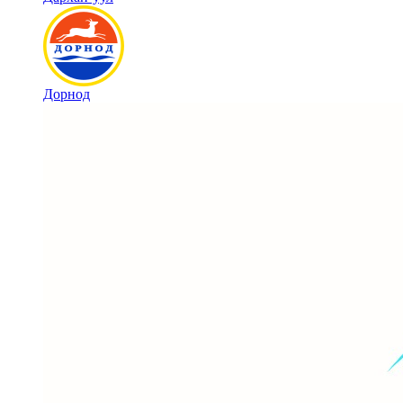
Дорнод