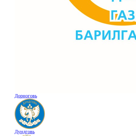
Дорноговь
Дундговь