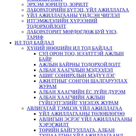
ЭРХЭМ ЗОРИЛГО, ЗОРИЛТ
ЛАБОРАТОРИЙН БҮТЭЦ, ҮЙЛ АЖИЛЛАГАА
ҮЙЛ АЖИЛЛАГААНЫ ҮНДСЭН ЧИГЛЭЛ
ИТГЭМЖЛЭЛИЙН ХҮРЭЭНИЙ
ТОДОРХОЙЛОЛТ
ЛАБОРАТОРИТ МӨРДӨГДӨЖ БУЙ ҮНЭ,
ТАРИФ
ИЛ ТОД БАЙДАЛ
ХҮНИЙ НӨӨЦИЙН ИЛ ТОД БАЙДАЛ
СУЛ ОРОН ТОО, НЭЭЛТТЭЙ АЖЛЫН
БАЙР
АЖЛЫН БАЙРНЫ ТОДОРХОЙЛОЛТ
АЛБАН ХААГЧДЫН МЭДЭЭЛЭЛ
АШИГ СОНИРХЛЫН МЭДҮҮЛЭГ
АЖИЛТНЫГ СОНГОН ШАЛГАРУУЛАХ
ЖУРАМ
АЛБАН ХААГЧИЙН ЁС ЗҮЙН ДҮРЭМ
АЛБАН ХААГЧИЙН АЖЛЫН
ГҮЙЦЭТГЭЛИЙГ ҮНЭЛЭХ ЖУРАМ
АВЛИГАТАЙ ТЭМЦЭХ ҮЙЛ АЖИЛЛАГАА
ҮЙЛ АЖИЛЛАГААНЫ ТӨЛӨВЛӨГӨӨ
АВЛИГЫН ЭСРЭГ ҮЙЛ АЖИЛЛАГААНЫ
ХЭРЭГЖИЛТ
ТӨРИЙН БАЙГУУЛЛАГА, АЛБАН
ТУШААЛТНЫ ҮЙЛ АЖИЛЛАГААНД