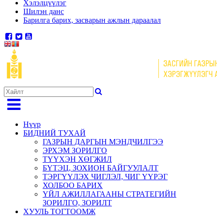
Хэлэлцүүлэг
Шилэн данс
Барилга барих, засварын ажлын дараалал
Нүүр
БИДНИЙ ТУХАЙ
ГАЗРЫН ДАРГЫН МЭНДЧИЛГЭЭ
ЭРХЭМ ЗОРИЛГО
ТҮҮХЭН ХӨГЖИЛ
БҮТЭЦ, ЗОХИОН БАЙГУУЛАЛТ
ТЭРГҮҮЛЭХ ЧИГЛЭЛ, ЧИГ ҮҮРЭГ
ХОЛБОО БАРИХ
ҮЙЛ АЖИЛЛАГААНЫ СТРАТЕГИЙН
ЗОРИЛГО, ЗОРИЛТ
ХУУЛЬ ТОГТООМЖ