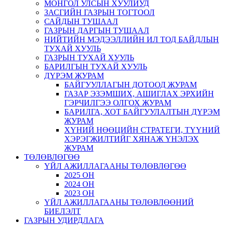
МОНГОЛ УЛСЫН ХУУЛИУД
ЗАСГИЙН ГАЗРЫН ТОГТООЛ
САЙДЫН ТУШААЛ
ГАЗРЫН ДАРГЫН ТУШААЛ
НИЙТИЙН МЭДЭЭЛЛИЙН ИЛ ТОД БАЙДЛЫН
ТУХАЙ ХУУЛЬ
ГАЗРЫН ТУХАЙ ХУУЛЬ
БАРИЛГЫН ТУХАЙ ХУУЛЬ
ДҮРЭМ ЖУРАМ
БАЙГУУЛЛАГЫН ДОТООД ЖУРАМ
ГАЗАР ЭЗЭМШИХ, АШИГЛАХ ЭРХИЙН
ГЭРЧИЛГЭЭ ОЛГОХ ЖУРАМ
БАРИЛГА, ХОТ БАЙГУУЛАЛТЫН ДҮРЭМ
ЖУРАМ
ХҮНИЙ НӨӨЦИЙН СТРАТЕГИ, ТҮҮНИЙ
ХЭРЭГЖИЛТИЙГ ХЯНАЖ ҮНЭЛЭХ
ЖУРАМ
ТӨЛӨВЛӨГӨӨ
ҮЙЛ АЖИЛЛАГААНЫ ТӨЛӨВЛӨГӨӨ
2025 ОН
2024 ОН
2023 ОН
ҮЙЛ АЖИЛЛАГААНЫ ТӨЛӨВЛӨӨНИЙ
БИЕЛЭЛТ
ГАЗРЫН УДИРДЛАГА