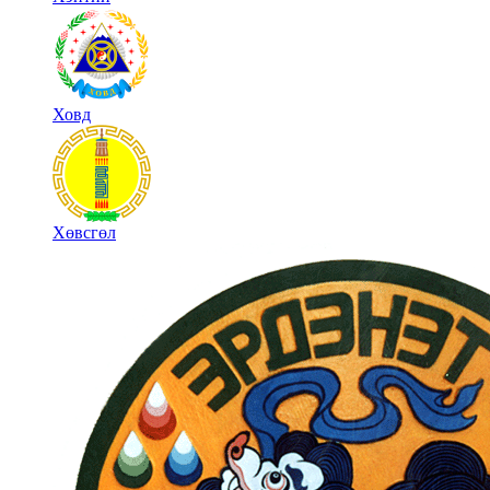
Ховд
Хөвсгөл