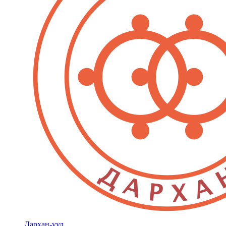
Дархан-уул