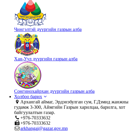
Чингэлтэй дүүргийн газрын алба
Хан-Уул дүүргийн газрын алба
Сонгинохайрхан дүүргийн газрын алба
Холбоо барих
Архангай аймаг, Эрдэнэбулган сум, Г.Дэмид жанжны
гудамж 3-300, Аймгийн Газрын харилцаа, барилга, хот
байгуулалтын газар.
+976-70333632
+976-70333632
arkhangai@gazar.gov.mn