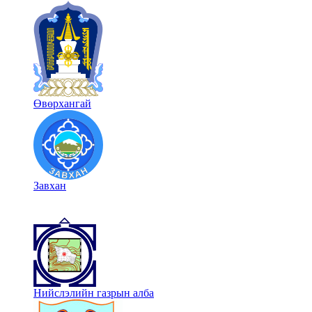
Өвөрхангай
Завхан
Нийслэлийн газрын алба