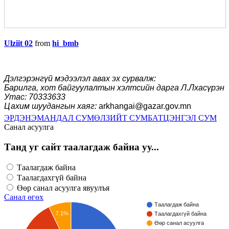
Ulziit 02
from
hi_bmb
Дэлгэрэнгүй мэдээлэл авах эх сурвалж:
Барилга, хот байгуулалтын хэлтсийн дарга Л.Лхасүрэн
Утас: 70333633
Цахим шуудангын хаяг:
arkhangai@gazar.gov.mn
ЭРДЭНЭМАНДАЛ СУМ
ӨЛЗИЙТ СУМ
БАТЦЭНГЭЛ СУМ
Санал асуулга
Танд уг сайт таалагдаж байна уу...
Таалагдаж байна
Таалагдахгүй байна
Өөр санал асуулга явуулъя
Санал өгөх
Таалагдаж байна
7.1%
Таалагдахгүй байна
Өөр санал асуулга