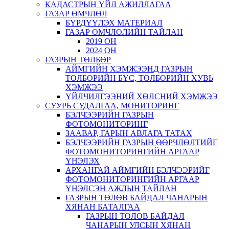
КАДАСТРЫН ҮЙЛ АЖИЛЛАГАА
ГАЗАР ӨМЧЛӨЛ
БҮРДҮҮЛЭХ МАТЕРИАЛ
ГАЗАР ӨМЧЛӨЛИЙН ТАЙЛАН
2019 ОН
2024 ОН
ГАЗРЫН ТӨЛБӨР
АЙМГИЙН ХЭМЖЭЭНД ГАЗРЫН
ТӨЛБӨРИЙН БҮС, ТӨЛБӨРИЙН ХУВЬ
ХЭМЖЭЭ
ҮЙЛЧИЛГЭЭНИЙ ХӨЛСНИЙ ХЭМЖЭЭ
СУУРЬ СУДАЛГАА, МОНИТОРИНГ
БЭЛЧЭЭРИЙН ГАЗРЫН
ФОТОМОНИТОРИНГ
ЗААВАР, ГАРЫН АВЛАГА ТАТАХ
БЭЛЧЭЭРИЙН ГАЗРЫН ӨӨРЧЛӨЛТИЙГ
ФОТОМОНИТОРИНГИЙН АРГААР
ҮНЭЛЭХ
АРХАНГАЙ АЙМГИЙН БЭЛЧЭЭРИЙГ
ФОТОМОНИТОРИНГИЙН АРГААР
ҮНЭЛСЭН АЖЛЫН ТАЙЛАН
ГАЗРЫН ТӨЛӨВ БАЙДАЛ ЧАНАРЫН
ХЯНАН БАТАЛГАА
ГАЗРЫН ТӨЛӨВ БАЙДАЛ
ЧАНАРЫН УЛСЫН ХЯНАН