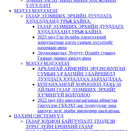
ЭДИЙН ЗАСАГ, НИЙГМИЙН ХӨГЖЛИЙН
ҮЗҮҮЛЭЛТ
МЭДЭЭ МЭДЭЭЛЭЛ
ГАЗАР ЭЗЭМШИХ ЭРХИЙН ДУУДЛАГА
ХУДАЛДААНД УРЬЖ БАЙНА.
ГАЗАР ЭЗЭМШИХ ЭРХИЙН ДУУДЛАГА
ХУДАЛДААНД УРЬЖ БАЙНА
2025 онд Гэр бүлийн хэрэгцээний
зориулалтаар олгох газрын хүсэлтийг
цахимаар авна
Эрдэнэмандал, Чулуут, Өлзийт суманд
Газрын даамал ажилд авна
МЭДЭЭ МЭДЭЭЛЭЛ
АРХАНГАЙ АЙМГИЙН ЭРДЭНЭБУЛГАН
СУМЫН 5-Р БАГИЙН 3 БАЙРШИЛД
ДУУДЛАГА ХУДАЛДАА ЗАРЛАГДЛАА.
БУЛГАНХАНГАЙ ХОРООЛОЛ ДАХЬ 50
АЙЛЫН ГАЗАР ЭЗЭМШИХ ЭРХИЙГ
ХҮЧИНГҮЙ БОЛГОЛОО
2022 онд үйл ажиллагаагаараа аймагтаа
тэргүүлэн ГБХЗХГ-аас тодруулдаг оны
шилдэг эцэг эхийн зөвлөлөөр шалгарлаа.
ЦАХИМ СИСТЕМҮҮД
ГАЗАР ЗОХИОН БАЙГУУЛАЛТ, ГЕОДЕЗИ
ЗУРАГ ЗҮЙН ЕРӨНХИЙ ГАЗАР