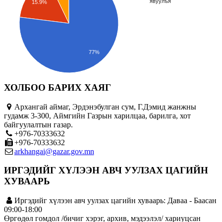
явуулъя
15.9%
77%
ХОЛБОО БАРИХ ХАЯГ
Архангай аймаг, Эрдэнэбулган сум, Г.Дэмид жанжны
гудамж 3-300, Аймгийн Газрын харилцаа, барилга, хот
байгуулалтын газар.
+976-70333632
+976-70333632
arkhangai@gazar.gov.mn
ИРГЭДИЙГ ХҮЛЭЭН АВЧ УУЛЗАХ ЦАГИЙН
ХУВААРЬ
Иргэдийг хүлээн авч уулзах цагийн хуваарь: Даваа - Баасан
09:00-18:00
Өргөдөл гомдол /бичиг хэрэг, архив, мэдээлэл/ хариуцсан