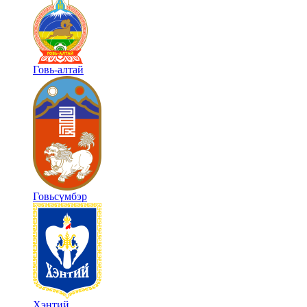
Говь-алтай
Говьсүмбэр
Хэнтий