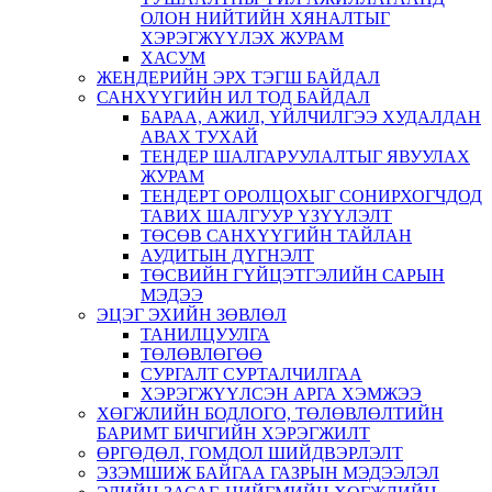
ОЛОН НИЙТИЙН ХЯНАЛТЫГ
ХЭРЭГЖҮҮЛЭХ ЖУРАМ
ХАСУМ
ЖЕНДЕРИЙН ЭРХ ТЭГШ БАЙДАЛ
САНХҮҮГИЙН ИЛ ТОД БАЙДАЛ
БАРАА, АЖИЛ, ҮЙЛЧИЛГЭЭ ХУДАЛДАН
АВАХ ТУХАЙ
ТЕНДЕР ШАЛГАРУУЛАЛТЫГ ЯВУУЛАХ
ЖУРАМ
ТЕНДЕРТ ОРОЛЦОХЫГ СОНИРХОГЧДОД
ТАВИХ ШАЛГУУР ҮЗҮҮЛЭЛТ
ТӨСӨВ САНХҮҮГИЙН ТАЙЛАН
АУДИТЫН ДҮГНЭЛТ
ТӨСВИЙН ГҮЙЦЭТГЭЛИЙН САРЫН
МЭДЭЭ
ЭЦЭГ ЭХИЙН ЗӨВЛӨЛ
ТАНИЛЦУУЛГА
ТӨЛӨВЛӨГӨӨ
СУРГАЛТ СУРТАЛЧИЛГАА
ХЭРЭГЖҮҮЛСЭН АРГА ХЭМЖЭЭ
ХӨГЖЛИЙН БОДЛОГО, ТӨЛӨВЛӨЛТИЙН
БАРИМТ БИЧГИЙН ХЭРЭГЖИЛТ
ӨРГӨДӨЛ, ГОМДОЛ ШИЙДВЭРЛЭЛТ
ЭЗЭМШИЖ БАЙГАА ГАЗРЫН МЭДЭЭЛЭЛ