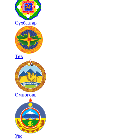
Сүхбаатар
Төв
Өмнөговь
Увс