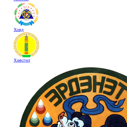
Ховд
Хөвсгөл