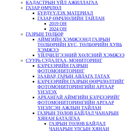
КАДАСТРЫН ҮЙЛ АЖИЛЛАГАА
ГАЗАР ӨМЧЛӨЛ
БҮРДҮҮЛЭХ МАТЕРИАЛ
ГАЗАР ӨМЧЛӨЛИЙН ТАЙЛАН
2019 ОН
2024 ОН
ГАЗРЫН ТӨЛБӨР
АЙМГИЙН ХЭМЖЭЭНД ГАЗРЫН
ТӨЛБӨРИЙН БҮС, ТӨЛБӨРИЙН ХУВЬ
ХЭМЖЭЭ
ҮЙЛЧИЛГЭЭНИЙ ХӨЛСНИЙ ХЭМЖЭЭ
СУУРЬ СУДАЛГАА, МОНИТОРИНГ
БЭЛЧЭЭРИЙН ГАЗРЫН
ФОТОМОНИТОРИНГ
ЗААВАР, ГАРЫН АВЛАГА ТАТАХ
БЭЛЧЭЭРИЙН ГАЗРЫН ӨӨРЧЛӨЛТИЙГ
ФОТОМОНИТОРИНГИЙН АРГААР
ҮНЭЛЭХ
АРХАНГАЙ АЙМГИЙН БЭЛЧЭЭРИЙГ
ФОТОМОНИТОРИНГИЙН АРГААР
ҮНЭЛСЭН АЖЛЫН ТАЙЛАН
ГАЗРЫН ТӨЛӨВ БАЙДАЛ ЧАНАРЫН
ХЯНАН БАТАЛГАА
ГАЗРЫН ТӨЛӨВ БАЙДАЛ
ЧАНАРЫН УЛСЫН ХЯНАН