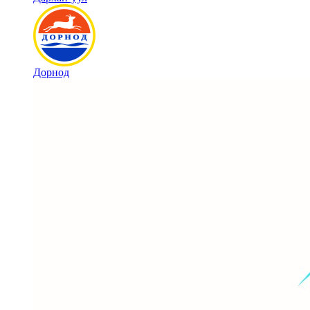
Дорнод