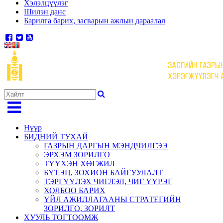
Хэлэлцүүлэг
Шилэн данс
Барилга барих, засварын ажлын дараалал
Нүүр
БИДНИЙ ТУХАЙ
ГАЗРЫН ДАРГЫН МЭНДЧИЛГЭЭ
ЭРХЭМ ЗОРИЛГО
ТҮҮХЭН ХӨГЖИЛ
БҮТЭЦ, ЗОХИОН БАЙГУУЛАЛТ
ТЭРГҮҮЛЭХ ЧИГЛЭЛ, ЧИГ ҮҮРЭГ
ХОЛБОО БАРИХ
ҮЙЛ АЖИЛЛАГААНЫ СТРАТЕГИЙН
ЗОРИЛГО, ЗОРИЛТ
ХУУЛЬ ТОГТООМЖ