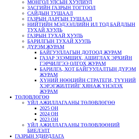
МОНГОЛ УЛСЫН ХУУЛИУД
ЗАСГИЙН ГАЗРЫН ТОГТООЛ
САЙДЫН ТУШААЛ
ГАЗРЫН ДАРГЫН ТУШААЛ
НИЙТИЙН МЭДЭЭЛЛИЙН ИЛ ТОД БАЙДЛЫН
ТУХАЙ ХУУЛЬ
ГАЗРЫН ТУХАЙ ХУУЛЬ
БАРИЛГЫН ТУХАЙ ХУУЛЬ
ДҮРЭМ ЖУРАМ
БАЙГУУЛЛАГЫН ДОТООД ЖУРАМ
ГАЗАР ЭЗЭМШИХ, АШИГЛАХ ЭРХИЙН
ГЭРЧИЛГЭЭ ОЛГОХ ЖУРАМ
БАРИЛГА, ХОТ БАЙГУУЛАЛТЫН ДҮРЭМ
ЖУРАМ
ХҮНИЙ НӨӨЦИЙН СТРАТЕГИ, ТҮҮНИЙ
ХЭРЭГЖИЛТИЙГ ХЯНАЖ ҮНЭЛЭХ
ЖУРАМ
ТӨЛӨВЛӨГӨӨ
ҮЙЛ АЖИЛЛАГААНЫ ТӨЛӨВЛӨГӨӨ
2025 ОН
2024 ОН
2023 ОН
ҮЙЛ АЖИЛЛАГААНЫ ТӨЛӨВЛӨӨНИЙ
БИЕЛЭЛТ
ГАЗРЫН УДИРДЛАГА