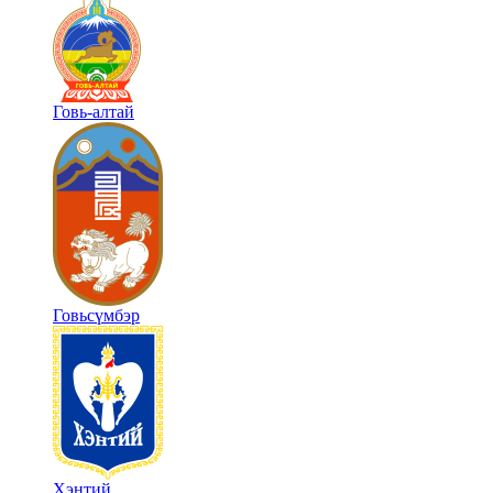
Говь-алтай
Говьсүмбэр
Хэнтий