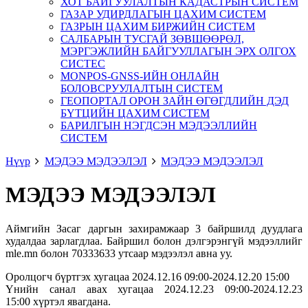
ХОТ БАЙГУУЛАЛТЫН КАДАСТРЫН СИСТЕМ
ГАЗАР УДИРДЛАГЫН ЦАХИМ СИСТЕМ
ГАЗРЫН ЦАХИМ БИРЖИЙН СИСТЕМ
САЛБАРЫН ТУСГАЙ ЗӨВШӨӨРӨЛ,
МЭРГЭЖЛИЙН БАЙГУУЛЛАГЫН ЭРХ ОЛГОХ
СИСТЕС
MONPOS-GNSS-ИЙН ОНЛАЙН
БОЛОВСРУУЛАЛТЫН СИСТЕМ
ГЕОПОРТАЛ ОРОН ЗАЙН ӨГӨГДЛИЙН ДЭД
БҮТЦИЙН ЦАХИМ СИСТЕМ
БАРИЛГЫН НЭГДСЭН МЭДЭЭЛЛИЙН
СИСТЕМ
Нүүр
МЭДЭЭ МЭДЭЭЛЭЛ
МЭДЭЭ МЭДЭЭЛЭЛ
МЭДЭЭ МЭДЭЭЛЭЛ
Аймгийн Засаг даргын захирамжаар 3 байршилд дуудлага
худалдаа зарлагдлаа. Байршил болон дэлгэрэнгүй мэдээллийг
mle.mn болон 70333633 утсаар мэдээлэл авна уу.
Оролцогч бүртгэх хугацаа 2024.12.16 09:00-2024.12.20 15:00
Үнийн санал авах хугацаа 2024.12.23 09:00-2024.12.23
15:00 хүртэл явагдана.