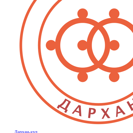
Дархан-уул