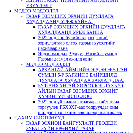
ЭДИЙН ЗАСАГ, НИЙГМИЙН ХӨГЖЛИЙН
ҮЗҮҮЛЭЛТ
МЭДЭЭ МЭДЭЭЛЭЛ
ГАЗАР ЭЗЭМШИХ ЭРХИЙН ДУУДЛАГА
ХУДАЛДААНД УРЬЖ БАЙНА.
ГАЗАР ЭЗЭМШИХ ЭРХИЙН ДУУДЛАГА
ХУДАЛДААНД УРЬЖ БАЙНА
2025 онд Гэр бүлийн хэрэгцээний
зориулалтаар олгох газрын хүсэлтийг
цахимаар авна
Эрдэнэмандал, Чулуут, Өлзийт суманд
Газрын даамал ажилд авна
МЭДЭЭ МЭДЭЭЛЭЛ
АРХАНГАЙ АЙМГИЙН ЭРДЭНЭБУЛГАН
СУМЫН 5-Р БАГИЙН 3 БАЙРШИЛД
ДУУДЛАГА ХУДАЛДАА ЗАРЛАГДЛАА.
БУЛГАНХАНГАЙ ХОРООЛОЛ ДАХЬ 50
АЙЛЫН ГАЗАР ЭЗЭМШИХ ЭРХИЙГ
ХҮЧИНГҮЙ БОЛГОЛОО
2022 онд үйл ажиллагаагаараа аймагтаа
тэргүүлэн ГБХЗХГ-аас тодруулдаг оны
шилдэг эцэг эхийн зөвлөлөөр шалгарлаа.
ЦАХИМ СИСТЕМҮҮД
ГАЗАР ЗОХИОН БАЙГУУЛАЛТ, ГЕОДЕЗИ
ЗУРАГ ЗҮЙН ЕРӨНХИЙ ГАЗАР