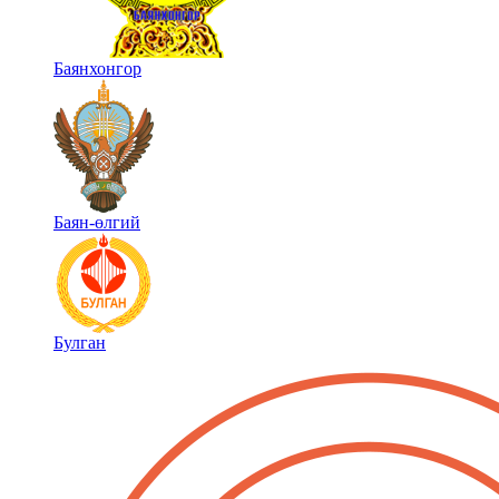
Баянхонгор
Баян-өлгий
Булган