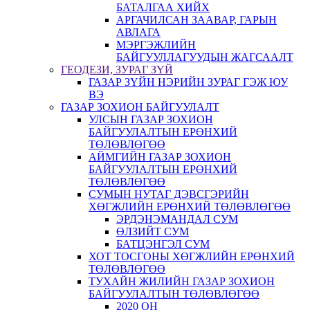
БАТАЛГАА ХИЙХ
АРГАЧИЛСАН ЗААВАР, ГАРЫН
АВЛАГА
МЭРГЭЖЛИЙН
БАЙГУУЛЛАГУУДЫН ЖАГСААЛТ
ГЕОДЕЗИ, ЗУРАГ ЗҮЙ
ГАЗАР ЗҮЙН НЭРИЙН ЗУРАГ ГЭЖ ЮУ
ВЭ
ГАЗАР ЗОХИОН БАЙГУУЛАЛТ
УЛСЫН ГАЗАР ЗОХИОН
БАЙГУУЛАЛТЫН ЕРӨНХИЙ
ТӨЛӨВЛӨГӨӨ
АЙМГИЙН ГАЗАР ЗОХИОН
БАЙГУУЛАЛТЫН ЕРӨНХИЙ
ТӨЛӨВЛӨГӨӨ
СУМЫН НУТАГ ДЭВСГЭРИЙН
ХӨГЖЛИЙН ЕРӨНХИЙ ТӨЛӨВЛӨГӨӨ
ЭРДЭНЭМАНДАЛ СУМ
ӨЛЗИЙТ СУМ
БАТЦЭНГЭЛ СУМ
ХОТ ТОСГОНЫ ХӨГЖЛИЙН ЕРӨНХИЙ
ТӨЛӨВЛӨГӨӨ
ТУХАЙН ЖИЛИЙН ГАЗАР ЗОХИОН
БАЙГУУЛАЛТЫН ТӨЛӨВЛӨГӨӨ
2020 ОН