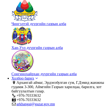
Чингэлтэй дүүргийн газрын алба
Хан-Уул дүүргийн газрын алба
Сонгинохайрхан дүүргийн газрын алба
Холбоо барих
Архангай аймаг, Эрдэнэбулган сум, Г.Дэмид жанжны
гудамж 3-300, Аймгийн Газрын харилцаа, барилга, хот
байгуулалтын газар.
+976-70333632
+976-70333632
arkhangai@gazar.gov.mn