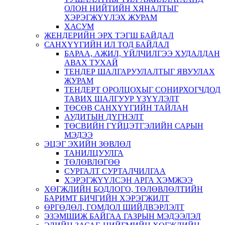
ОЛОН НИЙТИЙН ХЯНАЛТЫГ
ХЭРЭГЖҮҮЛЭХ ЖУРАМ
ХАСУМ
ЖЕНДЕРИЙН ЭРХ ТЭГШ БАЙДАЛ
САНХҮҮГИЙН ИЛ ТОД БАЙДАЛ
БАРАА, АЖИЛ, ҮЙЛЧИЛГЭЭ ХУДАЛДАН
АВАХ ТУХАЙ
ТЕНДЕР ШАЛГАРУУЛАЛТЫГ ЯВУУЛАХ
ЖУРАМ
ТЕНДЕРТ ОРОЛЦОХЫГ СОНИРХОГЧДОД
ТАВИХ ШАЛГУУР ҮЗҮҮЛЭЛТ
ТӨСӨВ САНХҮҮГИЙН ТАЙЛАН
АУДИТЫН ДҮГНЭЛТ
ТӨСВИЙН ГҮЙЦЭТГЭЛИЙН САРЫН
МЭДЭЭ
ЭЦЭГ ЭХИЙН ЗӨВЛӨЛ
ТАНИЛЦУУЛГА
ТӨЛӨВЛӨГӨӨ
СУРГАЛТ СУРТАЛЧИЛГАА
ХЭРЭГЖҮҮЛСЭН АРГА ХЭМЖЭЭ
ХӨГЖЛИЙН БОДЛОГО, ТӨЛӨВЛӨЛТИЙН
БАРИМТ БИЧГИЙН ХЭРЭГЖИЛТ
ӨРГӨДӨЛ, ГОМДОЛ ШИЙДВЭРЛЭЛТ
ЭЗЭМШИЖ БАЙГАА ГАЗРЫН МЭДЭЭЛЭЛ