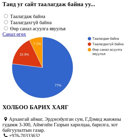
Танд уг сайт таалагдаж байна уу...
Таалагдаж байна
Таалагдахгүй байна
Өөр санал асуулга явуулъя
Санал өгөх
Таалагдаж байна
7.1%
Таалагдахгүй байна
Өөр санал асуулга
явуулъя
15.9%
77%
ХОЛБОО БАРИХ ХАЯГ
Архангай аймаг, Эрдэнэбулган сум, Г.Дэмид жанжны
гудамж 3-300, Аймгийн Газрын харилцаа, барилга, хот
байгуулалтын газар.
+976-70333632