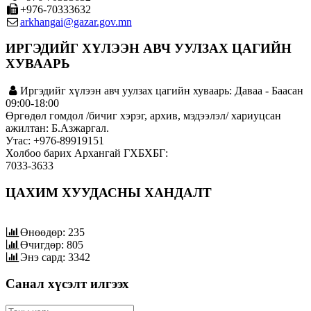
+976-70333632
arkhangai@gazar.gov.mn
ИРГЭДИЙГ ХҮЛЭЭН АВЧ УУЛЗАХ ЦАГИЙН
ХУВААРЬ
Иргэдийг хүлээн авч уулзах цагийн хуваарь: Даваа - Баасан
09:00-18:00
Өргөдөл гомдол /бичиг хэрэг, архив, мэдээлэл/ хариуцсан
ажилтан: Б.Азжаргал.
Утас: +976-89919151
Холбоо барих Архангай ГХБХБГ:
7033-3633
ЦАХИМ ХУУДАСНЫ ХАНДАЛТ
Өнөөдөр: 235
Өчигдөр: 805
Энэ сард: 3342
Санал хүсэлт илгээх