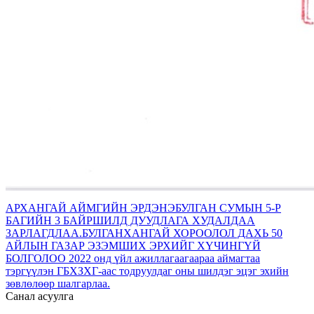
АРХАНГАЙ АЙМГИЙН ЭРДЭНЭБУЛГАН СУМЫН 5-Р
БАГИЙН 3 БАЙРШИЛД ДУУДЛАГА ХУДАЛДАА
ЗАРЛАГДЛАА.
БУЛГАНХАНГАЙ ХОРООЛОЛ ДАХЬ 50
АЙЛЫН ГАЗАР ЭЗЭМШИХ ЭРХИЙГ ХҮЧИНГҮЙ
БОЛГОЛОО
2022 онд үйл ажиллагаагаараа аймагтаа
тэргүүлэн ГБХЗХГ-аас тодруулдаг оны шилдэг эцэг эхийн
зөвлөлөөр шалгарлаа.
Санал асуулга