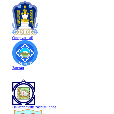
Өвөрхангай
Завхан
Нийслэлийн газрын алба