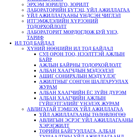
ЭРХЭМ ЗОРИЛГО, ЗОРИЛТ
ЛАБОРАТОРИЙН БҮТЭЦ, ҮЙЛ АЖИЛЛАГАА
ҮЙЛ АЖИЛЛАГААНЫ ҮНДСЭН ЧИГЛЭЛ
ИТГЭМЖЛЭЛИЙН ХҮРЭЭНИЙ
ТОДОРХОЙЛОЛТ
ЛАБОРАТОРИТ МӨРДӨГДӨЖ БУЙ ҮНЭ,
ТАРИФ
ИЛ ТОД БАЙДАЛ
ХҮНИЙ НӨӨЦИЙН ИЛ ТОД БАЙДАЛ
СУЛ ОРОН ТОО, НЭЭЛТТЭЙ АЖЛЫН
БАЙР
АЖЛЫН БАЙРНЫ ТОДОРХОЙЛОЛТ
АЛБАН ХААГЧДЫН МЭДЭЭЛЭЛ
АШИГ СОНИРХЛЫН МЭДҮҮЛЭГ
АЖИЛТНЫГ СОНГОН ШАЛГАРУУЛАХ
ЖУРАМ
АЛБАН ХААГЧИЙН ЁС ЗҮЙН ДҮРЭМ
АЛБАН ХААГЧИЙН АЖЛЫН
ГҮЙЦЭТГЭЛИЙГ ҮНЭЛЭХ ЖУРАМ
АВЛИГАТАЙ ТЭМЦЭХ ҮЙЛ АЖИЛЛАГАА
ҮЙЛ АЖИЛЛАГААНЫ ТӨЛӨВЛӨГӨӨ
АВЛИГЫН ЭСРЭГ ҮЙЛ АЖИЛЛАГААНЫ
ХЭРЭГЖИЛТ
ТӨРИЙН БАЙГУУЛЛАГА, АЛБАН
ТУШААЛТНЫ ҮЙЛ АЖИЛЛАГААНД