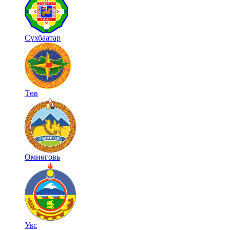
Сүхбаатар
Төв
Өмнөговь
Увс