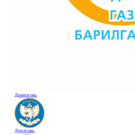
Дорноговь
Дундговь