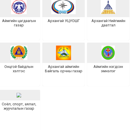
Аймгийн цагдаагын
Архангай УЦУОШГ
Архангай Нийгмийн
газар
даатгал
Онцгой байдлын
Архангай аймгийн
Аймгийн нэгдсэн
хэлтэс
Байгаль орчны газар
эмнэлэг
Соёл, спорт, аялал,
жуучлалын газар