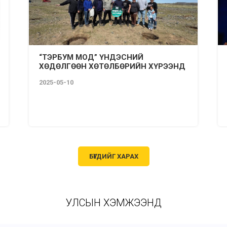
“ТЭРБУМ МОД” ҮНДЭСНИЙ
ХӨДӨЛГӨӨН ХӨТӨЛБӨРИЙН ХҮРЭЭНД
2025-05-10
БҮГДИЙГ ХАРАХ
УЛСЫН ХЭМЖЭЭНД