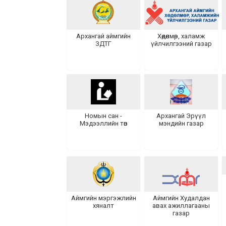
Архангай аймгийн
Хөдөлмөр, халамж
ЗДТГ
үйлчилгээний газар
Номын сан -
Архангай Эрүүл
Мэдээллийн төв
мэндийн газар
Аймгийн мэргэжлийн
Аймгийн Худалдан
хяналт
авах ажиллагааны
газар