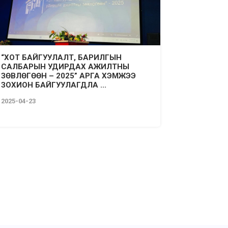
“ХОТ БАЙГУУЛАЛТ, БАРИЛГЫН
САЛБАРЫН УДИРДАХ АЖИЛТНЫ
ЗӨВЛӨГӨӨН – 2025” АРГА ХЭМЖЭЭ
ЗОХИОН БАЙГУУЛАГДЛА ...
2025-04-23