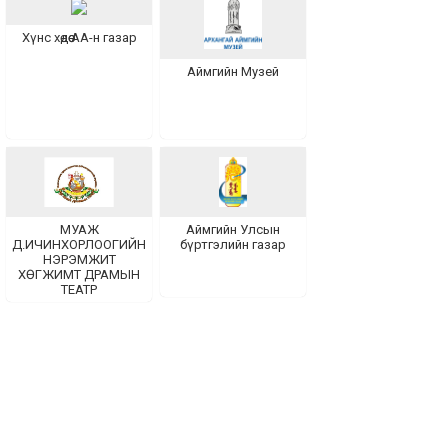
Хүнс хөдөө АА-н газар
Аймгийн Музей
МУАЖ
Аймгийн Улсын
Д.ИЧИНХОРЛООГИЙН
бүртгэлийн газар
НЭРЭМЖИТ
ХӨГЖИМТ ДРАМЫН
ТЕАТР