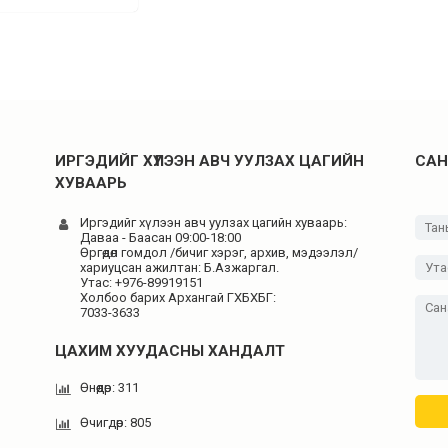
ИРГЭДИЙГ ХҮЛЭЭН АВЧ УУЛЗАХ ЦАГИЙН
САН
ХУВААРЬ
Иргэдийг хүлээн авч уулзах цагийн хуваарь:
Даваа - Баасан 09:00-18:00
Өргөдөл гомдол /бичиг хэрэг, архив, мэдээлэл/
хариуцсан ажилтан: Б.Азжаргал.
Утас: +976-89919151
Холбоо барих Архангай ГХБХБГ:
7033-3633
ЦАХИМ ХУУДАСНЫ ХАНДАЛТ
Өнөөдөр: 311
Өчигдөр: 805