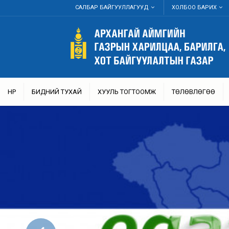
САЛБАР БАЙГУУЛЛАГУУД
ХОЛБОО БАРИХ
НҮҮР
БИДНИЙ ТУХАЙ
ХУУЛЬ ТОГТООМЖ
ТӨЛӨВЛӨГӨӨ