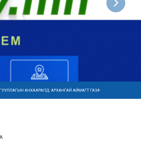
ХААРАЛД: АРХАНГАЙ АЙМАГТ ГАЗАР ЭЗЭМШИХ ЭРХИЙН ДУУДЛАГА 
АА