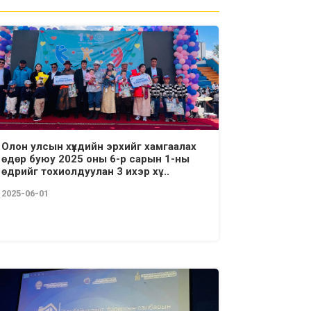
Олон улсын хүүхдийн эрхийг хамгаалах
өдөр буюу 2025 оны 6-р сарын 1-ны
өдрийг тохиолдуулан 3 ихэр хү ...
2025-06-01