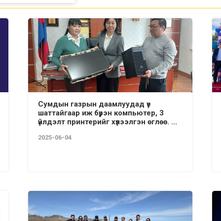
Сумдын газрын даамлуудад үе
шаттайгаар иж бүрэн компьютер, 3
үйлдэлт принтерийг хүлээлгэн өглөө. ...
2025-06-04