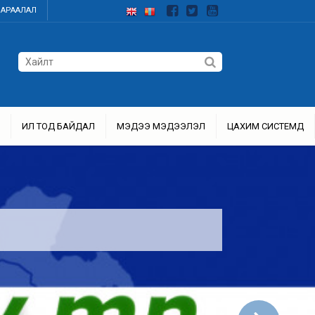
ДАРААЛАЛ
ИЛ ТОД БАЙДАЛ
МЭДЭЭ МЭДЭЭЛЭЛ
ЦАХИМ СИСТЕМҮҮД