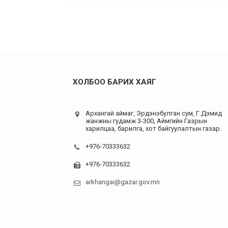
ХОЛБОО БАРИХ ХАЯГ
Архангай аймаг, Эрдэнэбулган сум, Г.Дэмид
жанжны гудамж 3-300, Аймгийн Газрын
харилцаа, барилга, хот байгуулалтын газар.
+976-70333632
+976-70333632
arkhangai@gazar.gov.mn