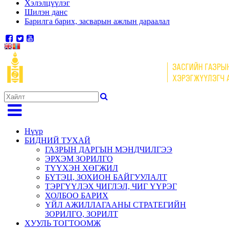
Хэлэлцүүлэг
Шилэн данс
Барилга барих, засварын ажлын дараалал
Нүүр
БИДНИЙ ТУХАЙ
ГАЗРЫН ДАРГЫН МЭНДЧИЛГЭЭ
ЭРХЭМ ЗОРИЛГО
ТҮҮХЭН ХӨГЖИЛ
БҮТЭЦ, ЗОХИОН БАЙГУУЛАЛТ
ТЭРГҮҮЛЭХ ЧИГЛЭЛ, ЧИГ ҮҮРЭГ
ХОЛБОО БАРИХ
ҮЙЛ АЖИЛЛАГААНЫ СТРАТЕГИЙН
ЗОРИЛГО, ЗОРИЛТ
ХУУЛЬ ТОГТООМЖ