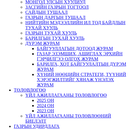
МОНГОЛ УЛСЫН ХУУЛИУД
ЗАСГИЙН ГАЗРЫН ТОГТООЛ
САЙДЫН ТУШААЛ
ГАЗРЫН ДАРГЫН ТУШААЛ
НИЙТИЙН МЭДЭЭЛЛИЙН ИЛ ТОД БАЙДЛЫН
ТУХАЙ ХУУЛЬ
ГАЗРЫН ТУХАЙ ХУУЛЬ
БАРИЛГЫН ТУХАЙ ХУУЛЬ
ДҮРЭМ ЖУРАМ
БАЙГУУЛЛАГЫН ДОТООД ЖУРАМ
ГАЗАР ЭЗЭМШИХ, АШИГЛАХ ЭРХИЙН
ГЭРЧИЛГЭЭ ОЛГОХ ЖУРАМ
БАРИЛГА, ХОТ БАЙГУУЛАЛТЫН ДҮРЭМ
ЖУРАМ
ХҮНИЙ НӨӨЦИЙН СТРАТЕГИ, ТҮҮНИЙ
ХЭРЭГЖИЛТИЙГ ХЯНАЖ ҮНЭЛЭХ
ЖУРАМ
ТӨЛӨВЛӨГӨӨ
ҮЙЛ АЖИЛЛАГААНЫ ТӨЛӨВЛӨГӨӨ
2025 ОН
2024 ОН
2023 ОН
ҮЙЛ АЖИЛЛАГААНЫ ТӨЛӨВЛӨӨНИЙ
БИЕЛЭЛТ
ГАЗРЫН УДИРДЛАГА