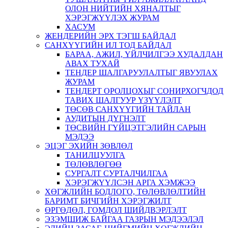
ОЛОН НИЙТИЙН ХЯНАЛТЫГ
ХЭРЭГЖҮҮЛЭХ ЖУРАМ
ХАСУМ
ЖЕНДЕРИЙН ЭРХ ТЭГШ БАЙДАЛ
САНХҮҮГИЙН ИЛ ТОД БАЙДАЛ
БАРАА, АЖИЛ, ҮЙЛЧИЛГЭЭ ХУДАЛДАН
АВАХ ТУХАЙ
ТЕНДЕР ШАЛГАРУУЛАЛТЫГ ЯВУУЛАХ
ЖУРАМ
ТЕНДЕРТ ОРОЛЦОХЫГ СОНИРХОГЧДОД
ТАВИХ ШАЛГУУР ҮЗҮҮЛЭЛТ
ТӨСӨВ САНХҮҮГИЙН ТАЙЛАН
АУДИТЫН ДҮГНЭЛТ
ТӨСВИЙН ГҮЙЦЭТГЭЛИЙН САРЫН
МЭДЭЭ
ЭЦЭГ ЭХИЙН ЗӨВЛӨЛ
ТАНИЛЦУУЛГА
ТӨЛӨВЛӨГӨӨ
СУРГАЛТ СУРТАЛЧИЛГАА
ХЭРЭГЖҮҮЛСЭН АРГА ХЭМЖЭЭ
ХӨГЖЛИЙН БОДЛОГО, ТӨЛӨВЛӨЛТИЙН
БАРИМТ БИЧГИЙН ХЭРЭГЖИЛТ
ӨРГӨДӨЛ, ГОМДОЛ ШИЙДВЭРЛЭЛТ
ЭЗЭМШИЖ БАЙГАА ГАЗРЫН МЭДЭЭЛЭЛ