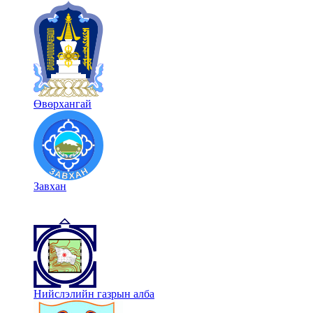
Өвөрхангай
Завхан
Нийслэлийн газрын алба