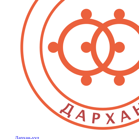
Дархан-уул