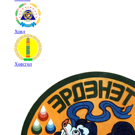
Ховд
Хөвсгөл