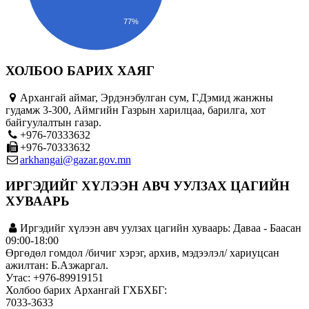
77%
ХОЛБОО БАРИХ ХАЯГ
Архангай аймаг, Эрдэнэбулган сум, Г.Дэмид жанжны
гудамж 3-300, Аймгийн Газрын харилцаа, барилга, хот
байгуулалтын газар.
+976-70333632
+976-70333632
arkhangai@gazar.gov.mn
ИРГЭДИЙГ ХҮЛЭЭН АВЧ УУЛЗАХ ЦАГИЙН
ХУВААРЬ
Иргэдийг хүлээн авч уулзах цагийн хуваарь: Даваа - Баасан
09:00-18:00
Өргөдөл гомдол /бичиг хэрэг, архив, мэдээлэл/ хариуцсан
ажилтан: Б.Азжаргал.
Утас: +976-89919151
Холбоо барих Архангай ГХБХБГ:
7033-3633