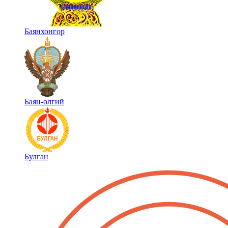
Баянхонгор
Баян-өлгий
Булган