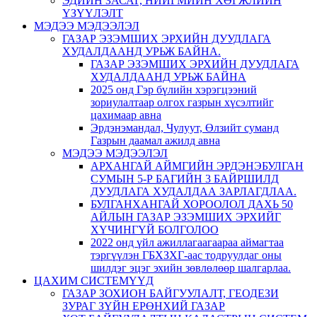
ЭДИЙН ЗАСАГ, НИЙГМИЙН ХӨГЖЛИЙН
ҮЗҮҮЛЭЛТ
МЭДЭЭ МЭДЭЭЛЭЛ
ГАЗАР ЭЗЭМШИХ ЭРХИЙН ДУУДЛАГА
ХУДАЛДААНД УРЬЖ БАЙНА.
ГАЗАР ЭЗЭМШИХ ЭРХИЙН ДУУДЛАГА
ХУДАЛДААНД УРЬЖ БАЙНА
2025 онд Гэр бүлийн хэрэгцээний
зориулалтаар олгох газрын хүсэлтийг
цахимаар авна
Эрдэнэмандал, Чулуут, Өлзийт суманд
Газрын даамал ажилд авна
МЭДЭЭ МЭДЭЭЛЭЛ
АРХАНГАЙ АЙМГИЙН ЭРДЭНЭБУЛГАН
СУМЫН 5-Р БАГИЙН 3 БАЙРШИЛД
ДУУДЛАГА ХУДАЛДАА ЗАРЛАГДЛАА.
БУЛГАНХАНГАЙ ХОРООЛОЛ ДАХЬ 50
АЙЛЫН ГАЗАР ЭЗЭМШИХ ЭРХИЙГ
ХҮЧИНГҮЙ БОЛГОЛОО
2022 онд үйл ажиллагаагаараа аймагтаа
тэргүүлэн ГБХЗХГ-аас тодруулдаг оны
шилдэг эцэг эхийн зөвлөлөөр шалгарлаа.
ЦАХИМ СИСТЕМҮҮД
ГАЗАР ЗОХИОН БАЙГУУЛАЛТ, ГЕОДЕЗИ
ЗУРАГ ЗҮЙН ЕРӨНХИЙ ГАЗАР