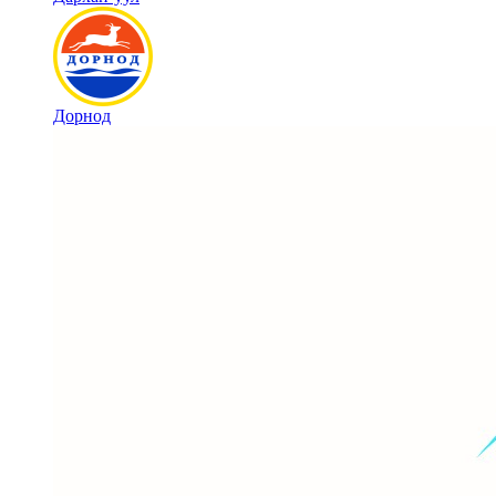
Дорнод