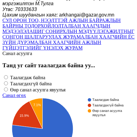
мэргэжилтэн М.Тулга
тас: 70333633
У
Цахим шуудангын хаяг:
arkhangai@gazar.gov.mn
СУЛ ОРОН ТОО, НЭЭЛТТЭЙ АЖЛЫН БАЙР
АЖЛЫН
БАЙРНЫ ТОДОРХОЙЛОЛТ
АЛБАН ХААГЧДЫН
МЭДЭЭЛЭЛ
АШИГ СОНИРХЛЫН МЭДҮҮЛЭГ
АЖИЛТНЫГ
СОНГОН ШАЛГАРУУЛАХ ЖУРАМ
АЛБАН ХААГЧИЙН ЁС
ЗҮЙН ДҮРЭМ
АЛБАН ХААГЧИЙН АЖЛЫН
ГҮЙЦЭТГЭЛИЙГ ҮНЭЛЭХ ЖУРАМ
Санал асуулга
Танд уг сайт таалагдаж байна уу...
Таалагдаж байна
Таалагдахгүй байна
Өөр санал асуулга явуулъя
Санал өгөх
Таалагдаж байна
7.1%
Таалагдахгүй байна
Өөр санал асуулга
явуулъя
15.9%