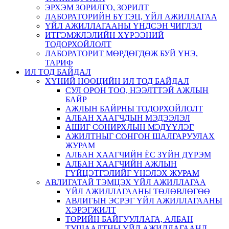
ЭРХЭМ ЗОРИЛГО, ЗОРИЛТ
ЛАБОРАТОРИЙН БҮТЭЦ, ҮЙЛ АЖИЛЛАГАА
ҮЙЛ АЖИЛЛАГААНЫ ҮНДСЭН ЧИГЛЭЛ
ИТГЭМЖЛЭЛИЙН ХҮРЭЭНИЙ
ТОДОРХОЙЛОЛТ
ЛАБОРАТОРИТ МӨРДӨГДӨЖ БУЙ ҮНЭ,
ТАРИФ
ИЛ ТОД БАЙДАЛ
ХҮНИЙ НӨӨЦИЙН ИЛ ТОД БАЙДАЛ
СУЛ ОРОН ТОО, НЭЭЛТТЭЙ АЖЛЫН
БАЙР
АЖЛЫН БАЙРНЫ ТОДОРХОЙЛОЛТ
АЛБАН ХААГЧДЫН МЭДЭЭЛЭЛ
АШИГ СОНИРХЛЫН МЭДҮҮЛЭГ
АЖИЛТНЫГ СОНГОН ШАЛГАРУУЛАХ
ЖУРАМ
АЛБАН ХААГЧИЙН ЁС ЗҮЙН ДҮРЭМ
АЛБАН ХААГЧИЙН АЖЛЫН
ГҮЙЦЭТГЭЛИЙГ ҮНЭЛЭХ ЖУРАМ
АВЛИГАТАЙ ТЭМЦЭХ ҮЙЛ АЖИЛЛАГАА
ҮЙЛ АЖИЛЛАГААНЫ ТӨЛӨВЛӨГӨӨ
АВЛИГЫН ЭСРЭГ ҮЙЛ АЖИЛЛАГААНЫ
ХЭРЭГЖИЛТ
ТӨРИЙН БАЙГУУЛЛАГА, АЛБАН
ТУШААЛТНЫ ҮЙЛ АЖИЛЛАГААНД