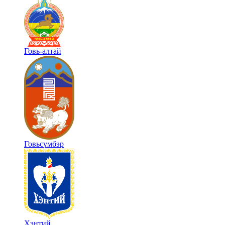
Говь-алтай
Говьсүмбэр
Хэнтий