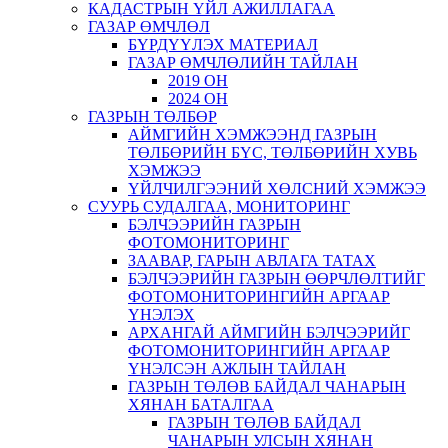
КАДАСТРЫН ҮЙЛ АЖИЛЛАГАА
ГАЗАР ӨМЧЛӨЛ
БҮРДҮҮЛЭХ МАТЕРИАЛ
ГАЗАР ӨМЧЛӨЛИЙН ТАЙЛАН
2019 ОН
2024 ОН
ГАЗРЫН ТӨЛБӨР
АЙМГИЙН ХЭМЖЭЭНД ГАЗРЫН
ТӨЛБӨРИЙН БҮС, ТӨЛБӨРИЙН ХУВЬ
ХЭМЖЭЭ
ҮЙЛЧИЛГЭЭНИЙ ХӨЛСНИЙ ХЭМЖЭЭ
СУУРЬ СУДАЛГАА, МОНИТОРИНГ
БЭЛЧЭЭРИЙН ГАЗРЫН
ФОТОМОНИТОРИНГ
ЗААВАР, ГАРЫН АВЛАГА ТАТАХ
БЭЛЧЭЭРИЙН ГАЗРЫН ӨӨРЧЛӨЛТИЙГ
ФОТОМОНИТОРИНГИЙН АРГААР
ҮНЭЛЭХ
АРХАНГАЙ АЙМГИЙН БЭЛЧЭЭРИЙГ
ФОТОМОНИТОРИНГИЙН АРГААР
ҮНЭЛСЭН АЖЛЫН ТАЙЛАН
ГАЗРЫН ТӨЛӨВ БАЙДАЛ ЧАНАРЫН
ХЯНАН БАТАЛГАА
ГАЗРЫН ТӨЛӨВ БАЙДАЛ
ЧАНАРЫН УЛСЫН ХЯНАН