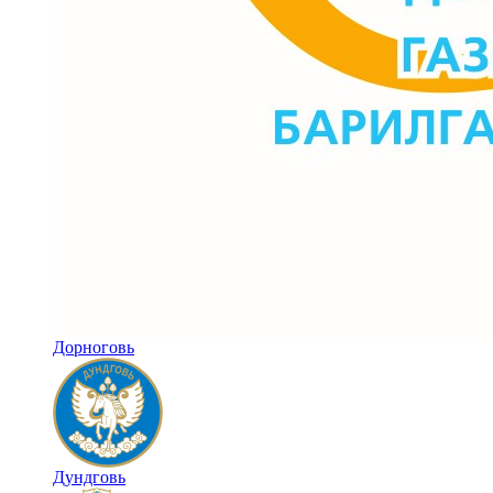
Дорноговь
Дундговь