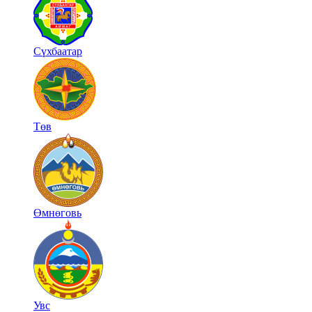
Сүхбаатар
Төв
Өмнөговь
Увс