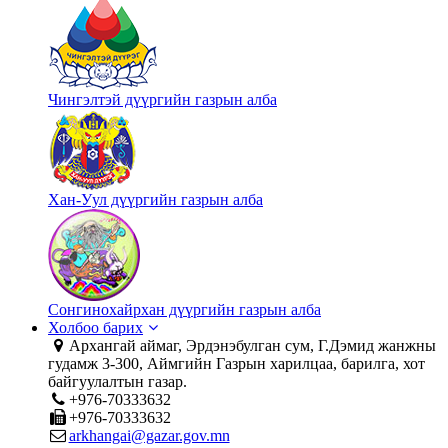
Чингэлтэй дүүргийн газрын алба
Хан-Уул дүүргийн газрын алба
Сонгинохайрхан дүүргийн газрын алба
Холбоо барих
Архангай аймаг, Эрдэнэбулган сум, Г.Дэмид жанжны
гудамж 3-300, Аймгийн Газрын харилцаа, барилга, хот
байгуулалтын газар.
+976-70333632
+976-70333632
arkhangai@gazar.gov.mn