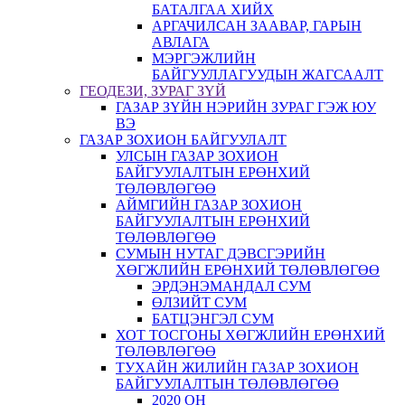
БАТАЛГАА ХИЙХ
АРГАЧИЛСАН ЗААВАР, ГАРЫН
АВЛАГА
МЭРГЭЖЛИЙН
БАЙГУУЛЛАГУУДЫН ЖАГСААЛТ
ГЕОДЕЗИ, ЗУРАГ ЗҮЙ
ГАЗАР ЗҮЙН НЭРИЙН ЗУРАГ ГЭЖ ЮУ
ВЭ
ГАЗАР ЗОХИОН БАЙГУУЛАЛТ
УЛСЫН ГАЗАР ЗОХИОН
БАЙГУУЛАЛТЫН ЕРӨНХИЙ
ТӨЛӨВЛӨГӨӨ
АЙМГИЙН ГАЗАР ЗОХИОН
БАЙГУУЛАЛТЫН ЕРӨНХИЙ
ТӨЛӨВЛӨГӨӨ
СУМЫН НУТАГ ДЭВСГЭРИЙН
ХӨГЖЛИЙН ЕРӨНХИЙ ТӨЛӨВЛӨГӨӨ
ЭРДЭНЭМАНДАЛ СУМ
ӨЛЗИЙТ СУМ
БАТЦЭНГЭЛ СУМ
ХОТ ТОСГОНЫ ХӨГЖЛИЙН ЕРӨНХИЙ
ТӨЛӨВЛӨГӨӨ
ТУХАЙН ЖИЛИЙН ГАЗАР ЗОХИОН
БАЙГУУЛАЛТЫН ТӨЛӨВЛӨГӨӨ
2020 ОН