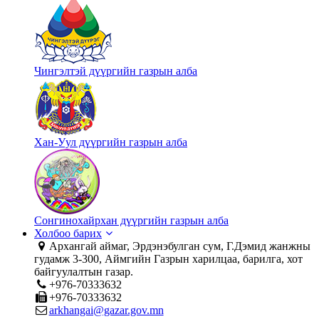
Чингэлтэй дүүргийн газрын алба
Хан-Уул дүүргийн газрын алба
Сонгинохайрхан дүүргийн газрын алба
Холбоо барих
Архангай аймаг, Эрдэнэбулган сум, Г.Дэмид жанжны
гудамж 3-300, Аймгийн Газрын харилцаа, барилга, хот
байгуулалтын газар.
+976-70333632
+976-70333632
arkhangai@gazar.gov.mn