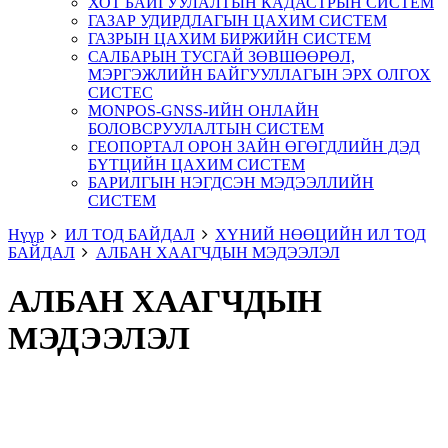
ХОТ БАЙГУУЛАЛТЫН КАДАСТРЫН СИСТЕМ
ГАЗАР УДИРДЛАГЫН ЦАХИМ СИСТЕМ
ГАЗРЫН ЦАХИМ БИРЖИЙН СИСТЕМ
САЛБАРЫН ТУСГАЙ ЗӨВШӨӨРӨЛ,
МЭРГЭЖЛИЙН БАЙГУУЛЛАГЫН ЭРХ ОЛГОХ
СИСТЕС
MONPOS-GNSS-ИЙН ОНЛАЙН
БОЛОВСРУУЛАЛТЫН СИСТЕМ
ГЕОПОРТАЛ ОРОН ЗАЙН ӨГӨГДЛИЙН ДЭД
БҮТЦИЙН ЦАХИМ СИСТЕМ
БАРИЛГЫН НЭГДСЭН МЭДЭЭЛЛИЙН
СИСТЕМ
Нүүр
ИЛ ТОД БАЙДАЛ
ХҮНИЙ НӨӨЦИЙН ИЛ ТОД
БАЙДАЛ
АЛБАН ХААГЧДЫН МЭДЭЭЛЭЛ
АЛБАН ХААГЧДЫН
МЭДЭЭЛЭЛ