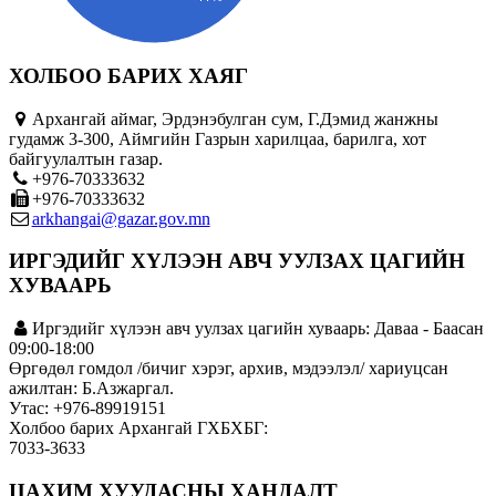
ХОЛБОО БАРИХ ХАЯГ
Архангай аймаг, Эрдэнэбулган сум, Г.Дэмид жанжны
гудамж 3-300, Аймгийн Газрын харилцаа, барилга, хот
байгуулалтын газар.
+976-70333632
+976-70333632
arkhangai@gazar.gov.mn
ИРГЭДИЙГ ХҮЛЭЭН АВЧ УУЛЗАХ ЦАГИЙН
ХУВААРЬ
Иргэдийг хүлээн авч уулзах цагийн хуваарь: Даваа - Баасан
09:00-18:00
Өргөдөл гомдол /бичиг хэрэг, архив, мэдээлэл/ хариуцсан
ажилтан: Б.Азжаргал.
Утас: +976-89919151
Холбоо барих Архангай ГХБХБГ:
7033-3633
ЦАХИМ ХУУДАСНЫ ХАНДАЛТ