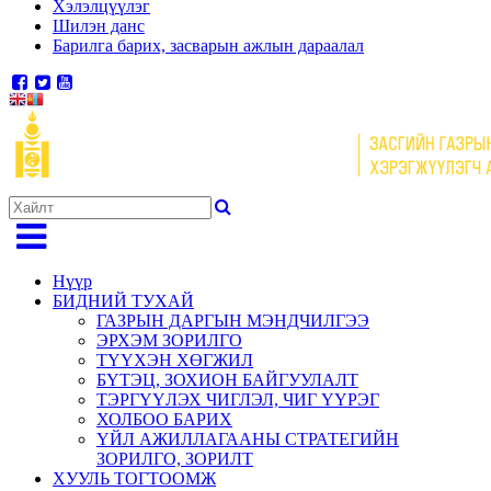
Хэлэлцүүлэг
Шилэн данс
Барилга барих, засварын ажлын дараалал
Нүүр
БИДНИЙ ТУХАЙ
ГАЗРЫН ДАРГЫН МЭНДЧИЛГЭЭ
ЭРХЭМ ЗОРИЛГО
ТҮҮХЭН ХӨГЖИЛ
БҮТЭЦ, ЗОХИОН БАЙГУУЛАЛТ
ТЭРГҮҮЛЭХ ЧИГЛЭЛ, ЧИГ ҮҮРЭГ
ХОЛБОО БАРИХ
ҮЙЛ АЖИЛЛАГААНЫ СТРАТЕГИЙН
ЗОРИЛГО, ЗОРИЛТ
ХУУЛЬ ТОГТООМЖ