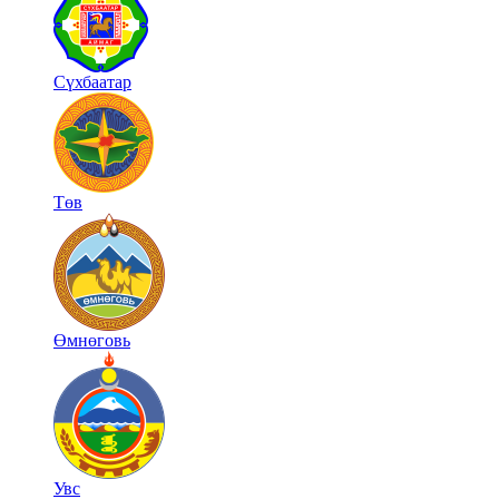
Сүхбаатар
Төв
Өмнөговь
Увс