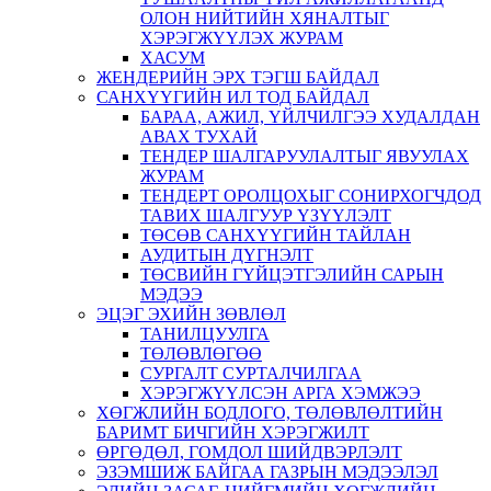
ОЛОН НИЙТИЙН ХЯНАЛТЫГ
ХЭРЭГЖҮҮЛЭХ ЖУРАМ
ХАСУМ
ЖЕНДЕРИЙН ЭРХ ТЭГШ БАЙДАЛ
САНХҮҮГИЙН ИЛ ТОД БАЙДАЛ
БАРАА, АЖИЛ, ҮЙЛЧИЛГЭЭ ХУДАЛДАН
АВАХ ТУХАЙ
ТЕНДЕР ШАЛГАРУУЛАЛТЫГ ЯВУУЛАХ
ЖУРАМ
ТЕНДЕРТ ОРОЛЦОХЫГ СОНИРХОГЧДОД
ТАВИХ ШАЛГУУР ҮЗҮҮЛЭЛТ
ТӨСӨВ САНХҮҮГИЙН ТАЙЛАН
АУДИТЫН ДҮГНЭЛТ
ТӨСВИЙН ГҮЙЦЭТГЭЛИЙН САРЫН
МЭДЭЭ
ЭЦЭГ ЭХИЙН ЗӨВЛӨЛ
ТАНИЛЦУУЛГА
ТӨЛӨВЛӨГӨӨ
СУРГАЛТ СУРТАЛЧИЛГАА
ХЭРЭГЖҮҮЛСЭН АРГА ХЭМЖЭЭ
ХӨГЖЛИЙН БОДЛОГО, ТӨЛӨВЛӨЛТИЙН
БАРИМТ БИЧГИЙН ХЭРЭГЖИЛТ
ӨРГӨДӨЛ, ГОМДОЛ ШИЙДВЭРЛЭЛТ
ЭЗЭМШИЖ БАЙГАА ГАЗРЫН МЭДЭЭЛЭЛ