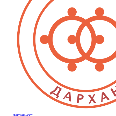
Дархан-уул