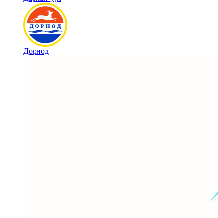
Дорнод