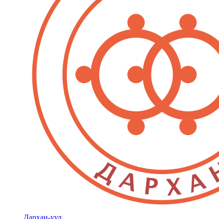
Дархан-уул