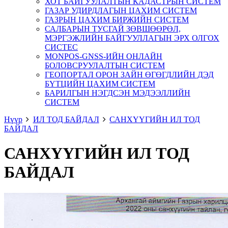
ХОТ БАЙГУУЛАЛТЫН КАДАСТРЫН СИСТЕМ
ГАЗАР УДИРДЛАГЫН ЦАХИМ СИСТЕМ
ГАЗРЫН ЦАХИМ БИРЖИЙН СИСТЕМ
САЛБАРЫН ТУСГАЙ ЗӨВШӨӨРӨЛ,
МЭРГЭЖЛИЙН БАЙГУУЛЛАГЫН ЭРХ ОЛГОХ
СИСТЕС
MONPOS-GNSS-ИЙН ОНЛАЙН
БОЛОВСРУУЛАЛТЫН СИСТЕМ
ГЕОПОРТАЛ ОРОН ЗАЙН ӨГӨГДЛИЙН ДЭД
БҮТЦИЙН ЦАХИМ СИСТЕМ
БАРИЛГЫН НЭГДСЭН МЭДЭЭЛЛИЙН
СИСТЕМ
Нүүр
ИЛ ТОД БАЙДАЛ
САНХҮҮГИЙН ИЛ ТОД
БАЙДАЛ
САНХҮҮГИЙН ИЛ ТОД
БАЙДАЛ