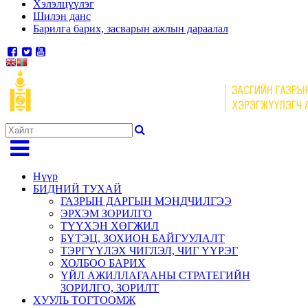
Хэлэлцүүлэг
Шилэн данс
Барилга барих, засварын ажлын дараалал
Нүүр
БИДНИЙ ТУХАЙ
ГАЗРЫН ДАРГЫН МЭНДЧИЛГЭЭ
ЭРХЭМ ЗОРИЛГО
ТҮҮХЭН ХӨГЖИЛ
БҮТЭЦ, ЗОХИОН БАЙГУУЛАЛТ
ТЭРГҮҮЛЭХ ЧИГЛЭЛ, ЧИГ ҮҮРЭГ
ХОЛБОО БАРИХ
ҮЙЛ АЖИЛЛАГААНЫ СТРАТЕГИЙН
ЗОРИЛГО, ЗОРИЛТ
ХУУЛЬ ТОГТООМЖ