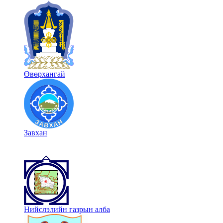
Өвөрхангай
Завхан
Нийслэлийн газрын алба