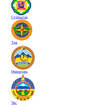
Сүхбаатар
Төв
Өмнөговь
Увс