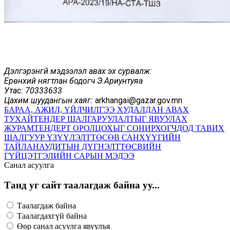
Дэлгэрэнгүй мэдээлэл авах эх сурвалж:
Ерөнхий нягтлан бодогч Э.Ариунтуяа
У
тас: 70333633
Цахим шуудангын хаяг:
arkhangai@gazar.gov.mn
БАРАА, АЖИЛ, ҮЙЛЧИЛГЭЭ ХУДАЛДАН АВАХ
ТУХАЙ
ТЕНДЕР ШАЛГАРУУЛАЛТЫГ ЯВУУЛАХ
ЖУРАМ
ТЕНДЕРТ ОРОЛЦОХЫГ СОНИРХОГЧДОД ТАВИХ
ШАЛГУУР ҮЗҮҮЛЭЛТ
ТӨСӨВ САНХҮҮГИЙН
ТАЙЛАН
АУДИТЫН ДҮГНЭЛТ
ТӨСВИЙН
ГҮЙЦЭТГЭЛИЙН САРЫН МЭДЭЭ
Санал асуулга
Танд уг сайт таалагдаж байна уу...
Таалагдаж байна
Таалагдахгүй байна
Өөр санал асуулга явуулъя