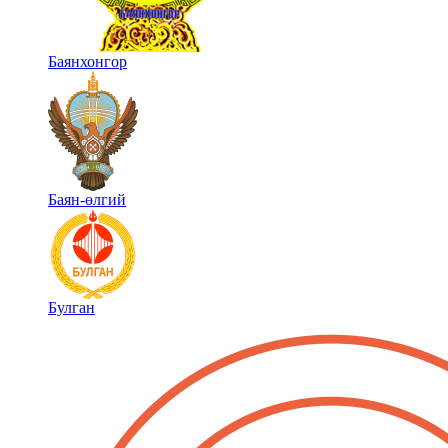
Баянхонгор
Баян-өлгий
Булган