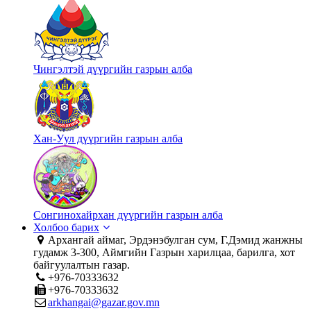
Чингэлтэй дүүргийн газрын алба
Хан-Уул дүүргийн газрын алба
Сонгинохайрхан дүүргийн газрын алба
Холбоо барих
Архангай аймаг, Эрдэнэбулган сум, Г.Дэмид жанжны
гудамж 3-300, Аймгийн Газрын харилцаа, барилга, хот
байгуулалтын газар.
+976-70333632
+976-70333632
arkhangai@gazar.gov.mn