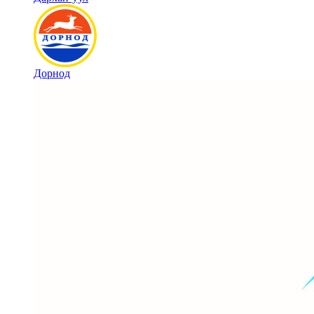
Дорнод