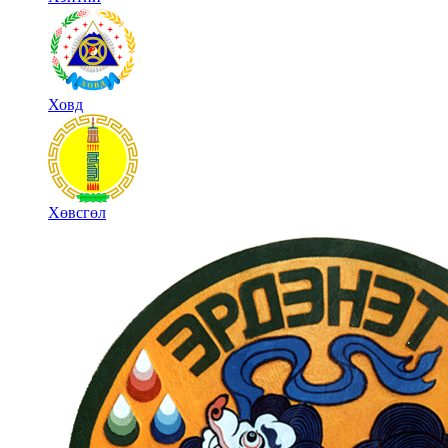
Ховд
Хөвсгөл