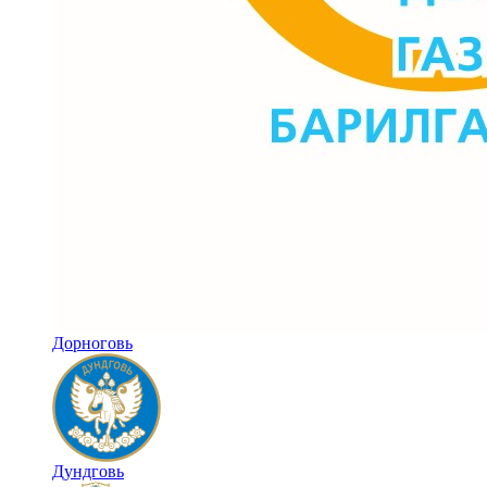
Дорноговь
Дундговь