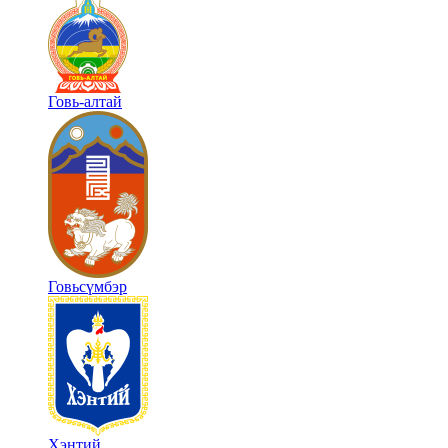
Говь-алтай
Говьсүмбэр
Хэнтий