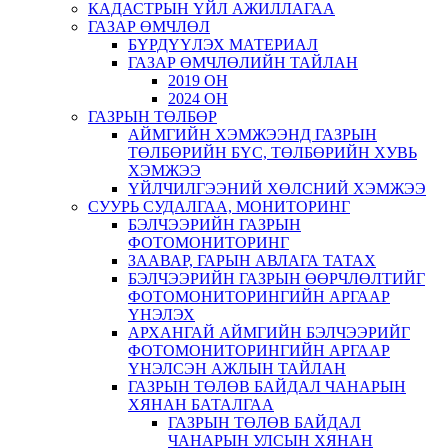
КАДАСТРЫН ҮЙЛ АЖИЛЛАГАА
ГАЗАР ӨМЧЛӨЛ
БҮРДҮҮЛЭХ МАТЕРИАЛ
ГАЗАР ӨМЧЛӨЛИЙН ТАЙЛАН
2019 ОН
2024 ОН
ГАЗРЫН ТӨЛБӨР
АЙМГИЙН ХЭМЖЭЭНД ГАЗРЫН
ТӨЛБӨРИЙН БҮС, ТӨЛБӨРИЙН ХУВЬ
ХЭМЖЭЭ
ҮЙЛЧИЛГЭЭНИЙ ХӨЛСНИЙ ХЭМЖЭЭ
СУУРЬ СУДАЛГАА, МОНИТОРИНГ
БЭЛЧЭЭРИЙН ГАЗРЫН
ФОТОМОНИТОРИНГ
ЗААВАР, ГАРЫН АВЛАГА ТАТАХ
БЭЛЧЭЭРИЙН ГАЗРЫН ӨӨРЧЛӨЛТИЙГ
ФОТОМОНИТОРИНГИЙН АРГААР
ҮНЭЛЭХ
АРХАНГАЙ АЙМГИЙН БЭЛЧЭЭРИЙГ
ФОТОМОНИТОРИНГИЙН АРГААР
ҮНЭЛСЭН АЖЛЫН ТАЙЛАН
ГАЗРЫН ТӨЛӨВ БАЙДАЛ ЧАНАРЫН
ХЯНАН БАТАЛГАА
ГАЗРЫН ТӨЛӨВ БАЙДАЛ
ЧАНАРЫН УЛСЫН ХЯНАН