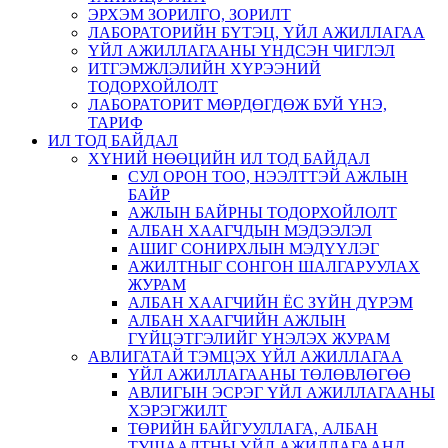
ЭРХЭМ ЗОРИЛГО, ЗОРИЛТ
ЛАБОРАТОРИЙН БҮТЭЦ, ҮЙЛ АЖИЛЛАГАА
ҮЙЛ АЖИЛЛАГААНЫ ҮНДСЭН ЧИГЛЭЛ
ИТГЭМЖЛЭЛИЙН ХҮРЭЭНИЙ
ТОДОРХОЙЛОЛТ
ЛАБОРАТОРИТ МӨРДӨГДӨЖ БУЙ ҮНЭ,
ТАРИФ
ИЛ ТОД БАЙДАЛ
ХҮНИЙ НӨӨЦИЙН ИЛ ТОД БАЙДАЛ
СУЛ ОРОН ТОО, НЭЭЛТТЭЙ АЖЛЫН
БАЙР
АЖЛЫН БАЙРНЫ ТОДОРХОЙЛОЛТ
АЛБАН ХААГЧДЫН МЭДЭЭЛЭЛ
АШИГ СОНИРХЛЫН МЭДҮҮЛЭГ
АЖИЛТНЫГ СОНГОН ШАЛГАРУУЛАХ
ЖУРАМ
АЛБАН ХААГЧИЙН ЁС ЗҮЙН ДҮРЭМ
АЛБАН ХААГЧИЙН АЖЛЫН
ГҮЙЦЭТГЭЛИЙГ ҮНЭЛЭХ ЖУРАМ
АВЛИГАТАЙ ТЭМЦЭХ ҮЙЛ АЖИЛЛАГАА
ҮЙЛ АЖИЛЛАГААНЫ ТӨЛӨВЛӨГӨӨ
АВЛИГЫН ЭСРЭГ ҮЙЛ АЖИЛЛАГААНЫ
ХЭРЭГЖИЛТ
ТӨРИЙН БАЙГУУЛЛАГА, АЛБАН
ТУШААЛТНЫ ҮЙЛ АЖИЛЛАГААНД