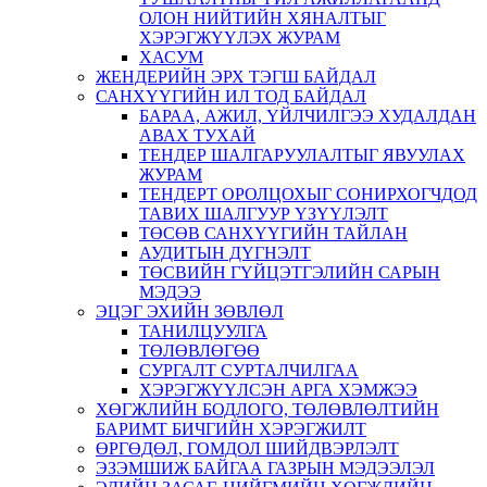
ОЛОН НИЙТИЙН ХЯНАЛТЫГ
ХЭРЭГЖҮҮЛЭХ ЖУРАМ
ХАСУМ
ЖЕНДЕРИЙН ЭРХ ТЭГШ БАЙДАЛ
САНХҮҮГИЙН ИЛ ТОД БАЙДАЛ
БАРАА, АЖИЛ, ҮЙЛЧИЛГЭЭ ХУДАЛДАН
АВАХ ТУХАЙ
ТЕНДЕР ШАЛГАРУУЛАЛТЫГ ЯВУУЛАХ
ЖУРАМ
ТЕНДЕРТ ОРОЛЦОХЫГ СОНИРХОГЧДОД
ТАВИХ ШАЛГУУР ҮЗҮҮЛЭЛТ
ТӨСӨВ САНХҮҮГИЙН ТАЙЛАН
АУДИТЫН ДҮГНЭЛТ
ТӨСВИЙН ГҮЙЦЭТГЭЛИЙН САРЫН
МЭДЭЭ
ЭЦЭГ ЭХИЙН ЗӨВЛӨЛ
ТАНИЛЦУУЛГА
ТӨЛӨВЛӨГӨӨ
СУРГАЛТ СУРТАЛЧИЛГАА
ХЭРЭГЖҮҮЛСЭН АРГА ХЭМЖЭЭ
ХӨГЖЛИЙН БОДЛОГО, ТӨЛӨВЛӨЛТИЙН
БАРИМТ БИЧГИЙН ХЭРЭГЖИЛТ
ӨРГӨДӨЛ, ГОМДОЛ ШИЙДВЭРЛЭЛТ
ЭЗЭМШИЖ БАЙГАА ГАЗРЫН МЭДЭЭЛЭЛ