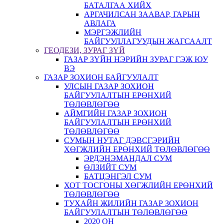
БАТАЛГАА ХИЙХ
АРГАЧИЛСАН ЗААВАР, ГАРЫН
АВЛАГА
МЭРГЭЖЛИЙН
БАЙГУУЛЛАГУУДЫН ЖАГСААЛТ
ГЕОДЕЗИ, ЗУРАГ ЗҮЙ
ГАЗАР ЗҮЙН НЭРИЙН ЗУРАГ ГЭЖ ЮУ
ВЭ
ГАЗАР ЗОХИОН БАЙГУУЛАЛТ
УЛСЫН ГАЗАР ЗОХИОН
БАЙГУУЛАЛТЫН ЕРӨНХИЙ
ТӨЛӨВЛӨГӨӨ
АЙМГИЙН ГАЗАР ЗОХИОН
БАЙГУУЛАЛТЫН ЕРӨНХИЙ
ТӨЛӨВЛӨГӨӨ
СУМЫН НУТАГ ДЭВСГЭРИЙН
ХӨГЖЛИЙН ЕРӨНХИЙ ТӨЛӨВЛӨГӨӨ
ЭРДЭНЭМАНДАЛ СУМ
ӨЛЗИЙТ СУМ
БАТЦЭНГЭЛ СУМ
ХОТ ТОСГОНЫ ХӨГЖЛИЙН ЕРӨНХИЙ
ТӨЛӨВЛӨГӨӨ
ТУХАЙН ЖИЛИЙН ГАЗАР ЗОХИОН
БАЙГУУЛАЛТЫН ТӨЛӨВЛӨГӨӨ
2020 ОН