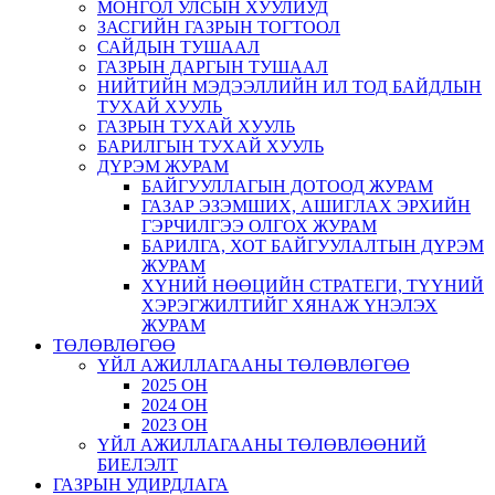
МОНГОЛ УЛСЫН ХУУЛИУД
ЗАСГИЙН ГАЗРЫН ТОГТООЛ
САЙДЫН ТУШААЛ
ГАЗРЫН ДАРГЫН ТУШААЛ
НИЙТИЙН МЭДЭЭЛЛИЙН ИЛ ТОД БАЙДЛЫН
ТУХАЙ ХУУЛЬ
ГАЗРЫН ТУХАЙ ХУУЛЬ
БАРИЛГЫН ТУХАЙ ХУУЛЬ
ДҮРЭМ ЖУРАМ
БАЙГУУЛЛАГЫН ДОТООД ЖУРАМ
ГАЗАР ЭЗЭМШИХ, АШИГЛАХ ЭРХИЙН
ГЭРЧИЛГЭЭ ОЛГОХ ЖУРАМ
БАРИЛГА, ХОТ БАЙГУУЛАЛТЫН ДҮРЭМ
ЖУРАМ
ХҮНИЙ НӨӨЦИЙН СТРАТЕГИ, ТҮҮНИЙ
ХЭРЭГЖИЛТИЙГ ХЯНАЖ ҮНЭЛЭХ
ЖУРАМ
ТӨЛӨВЛӨГӨӨ
ҮЙЛ АЖИЛЛАГААНЫ ТӨЛӨВЛӨГӨӨ
2025 ОН
2024 ОН
2023 ОН
ҮЙЛ АЖИЛЛАГААНЫ ТӨЛӨВЛӨӨНИЙ
БИЕЛЭЛТ
ГАЗРЫН УДИРДЛАГА