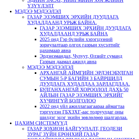
ЭДИЙН ЗАСАГ, НИЙГМИЙН ХӨГЖЛИЙН
ҮЗҮҮЛЭЛТ
МЭДЭЭ МЭДЭЭЛЭЛ
ГАЗАР ЭЗЭМШИХ ЭРХИЙН ДУУДЛАГА
ХУДАЛДААНД УРЬЖ БАЙНА.
ГАЗАР ЭЗЭМШИХ ЭРХИЙН ДУУДЛАГА
ХУДАЛДААНД УРЬЖ БАЙНА
2025 онд Гэр бүлийн хэрэгцээний
зориулалтаар олгох газрын хүсэлтийг
цахимаар авна
Эрдэнэмандал, Чулуут, Өлзийт суманд
Газрын даамал ажилд авна
МЭДЭЭ МЭДЭЭЛЭЛ
АРХАНГАЙ АЙМГИЙН ЭРДЭНЭБУЛГАН
СУМЫН 5-Р БАГИЙН 3 БАЙРШИЛД
ДУУДЛАГА ХУДАЛДАА ЗАРЛАГДЛАА.
БУЛГАНХАНГАЙ ХОРООЛОЛ ДАХЬ 50
АЙЛЫН ГАЗАР ЭЗЭМШИХ ЭРХИЙГ
ХҮЧИНГҮЙ БОЛГОЛОО
2022 онд үйл ажиллагаагаараа аймагтаа
тэргүүлэн ГБХЗХГ-аас тодруулдаг оны
шилдэг эцэг эхийн зөвлөлөөр шалгарлаа.
ЦАХИМ СИСТЕМҮҮД
ГАЗАР ЗОХИОН БАЙГУУЛАЛТ, ГЕОДЕЗИ
ЗУРАГ ЗҮЙН ЕРӨНХИЙ ГАЗАР