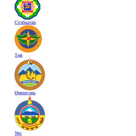
Сүхбаатар
Төв
Өмнөговь
Увс