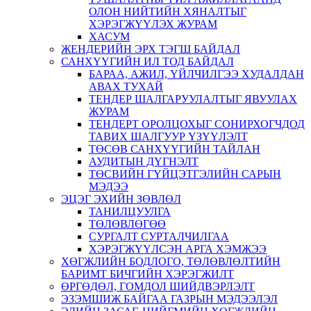
ОЛОН НИЙТИЙН ХЯНАЛТЫГ
ХЭРЭГЖҮҮЛЭХ ЖУРАМ
ХАСУМ
ЖЕНДЕРИЙН ЭРХ ТЭГШ БАЙДАЛ
САНХҮҮГИЙН ИЛ ТОД БАЙДАЛ
БАРАА, АЖИЛ, ҮЙЛЧИЛГЭЭ ХУДАЛДАН
АВАХ ТУХАЙ
ТЕНДЕР ШАЛГАРУУЛАЛТЫГ ЯВУУЛАХ
ЖУРАМ
ТЕНДЕРТ ОРОЛЦОХЫГ СОНИРХОГЧДОД
ТАВИХ ШАЛГУУР ҮЗҮҮЛЭЛТ
ТӨСӨВ САНХҮҮГИЙН ТАЙЛАН
АУДИТЫН ДҮГНЭЛТ
ТӨСВИЙН ГҮЙЦЭТГЭЛИЙН САРЫН
МЭДЭЭ
ЭЦЭГ ЭХИЙН ЗӨВЛӨЛ
ТАНИЛЦУУЛГА
ТӨЛӨВЛӨГӨӨ
СУРГАЛТ СУРТАЛЧИЛГАА
ХЭРЭГЖҮҮЛСЭН АРГА ХЭМЖЭЭ
ХӨГЖЛИЙН БОДЛОГО, ТӨЛӨВЛӨЛТИЙН
БАРИМТ БИЧГИЙН ХЭРЭГЖИЛТ
ӨРГӨДӨЛ, ГОМДОЛ ШИЙДВЭРЛЭЛТ
ЭЗЭМШИЖ БАЙГАА ГАЗРЫН МЭДЭЭЛЭЛ