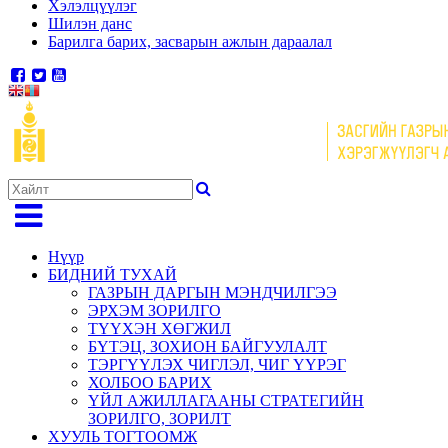
Хэлэлцүүлэг
Шилэн данс
Барилга барих, засварын ажлын дараалал
Нүүр
БИДНИЙ ТУХАЙ
ГАЗРЫН ДАРГЫН МЭНДЧИЛГЭЭ
ЭРХЭМ ЗОРИЛГО
ТҮҮХЭН ХӨГЖИЛ
БҮТЭЦ, ЗОХИОН БАЙГУУЛАЛТ
ТЭРГҮҮЛЭХ ЧИГЛЭЛ, ЧИГ ҮҮРЭГ
ХОЛБОО БАРИХ
ҮЙЛ АЖИЛЛАГААНЫ СТРАТЕГИЙН
ЗОРИЛГО, ЗОРИЛТ
ХУУЛЬ ТОГТООМЖ