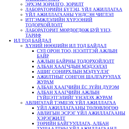
ЭРХЭМ ЗОРИЛГО, ЗОРИЛТ
ЛАБОРАТОРИЙН БҮТЭЦ, ҮЙЛ АЖИЛЛАГАА
ҮЙЛ АЖИЛЛАГААНЫ ҮНДСЭН ЧИГЛЭЛ
ИТГЭМЖЛЭЛИЙН ХҮРЭЭНИЙ
ТОДОРХОЙЛОЛТ
ЛАБОРАТОРИТ МӨРДӨГДӨЖ БУЙ ҮНЭ,
ТАРИФ
ИЛ ТОД БАЙДАЛ
ХҮНИЙ НӨӨЦИЙН ИЛ ТОД БАЙДАЛ
СУЛ ОРОН ТОО, НЭЭЛТТЭЙ АЖЛЫН
БАЙР
АЖЛЫН БАЙРНЫ ТОДОРХОЙЛОЛТ
АЛБАН ХААГЧДЫН МЭДЭЭЛЭЛ
АШИГ СОНИРХЛЫН МЭДҮҮЛЭГ
АЖИЛТНЫГ СОНГОН ШАЛГАРУУЛАХ
ЖУРАМ
АЛБАН ХААГЧИЙН ЁС ЗҮЙН ДҮРЭМ
АЛБАН ХААГЧИЙН АЖЛЫН
ГҮЙЦЭТГЭЛИЙГ ҮНЭЛЭХ ЖУРАМ
АВЛИГАТАЙ ТЭМЦЭХ ҮЙЛ АЖИЛЛАГАА
ҮЙЛ АЖИЛЛАГААНЫ ТӨЛӨВЛӨГӨӨ
АВЛИГЫН ЭСРЭГ ҮЙЛ АЖИЛЛАГААНЫ
ХЭРЭГЖИЛТ
ТӨРИЙН БАЙГУУЛЛАГА, АЛБАН
ТУШААЛТНЫ ҮЙЛ АЖИЛЛАГААНД