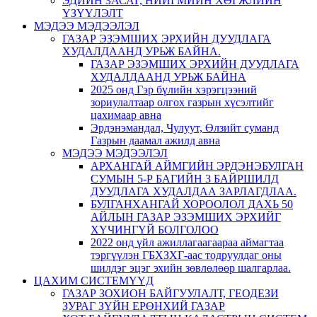
ЭДИЙН ЗАСАГ, НИЙГМИЙН ХӨГЖЛИЙН
ҮЗҮҮЛЭЛТ
МЭДЭЭ МЭДЭЭЛЭЛ
ГАЗАР ЭЗЭМШИХ ЭРХИЙН ДУУДЛАГА
ХУДАЛДААНД УРЬЖ БАЙНА.
ГАЗАР ЭЗЭМШИХ ЭРХИЙН ДУУДЛАГА
ХУДАЛДААНД УРЬЖ БАЙНА
2025 онд Гэр бүлийн хэрэгцээний
зориулалтаар олгох газрын хүсэлтийг
цахимаар авна
Эрдэнэмандал, Чулуут, Өлзийт суманд
Газрын даамал ажилд авна
МЭДЭЭ МЭДЭЭЛЭЛ
АРХАНГАЙ АЙМГИЙН ЭРДЭНЭБУЛГАН
СУМЫН 5-Р БАГИЙН 3 БАЙРШИЛД
ДУУДЛАГА ХУДАЛДАА ЗАРЛАГДЛАА.
БУЛГАНХАНГАЙ ХОРООЛОЛ ДАХЬ 50
АЙЛЫН ГАЗАР ЭЗЭМШИХ ЭРХИЙГ
ХҮЧИНГҮЙ БОЛГОЛОО
2022 онд үйл ажиллагаагаараа аймагтаа
тэргүүлэн ГБХЗХГ-аас тодруулдаг оны
шилдэг эцэг эхийн зөвлөлөөр шалгарлаа.
ЦАХИМ СИСТЕМҮҮД
ГАЗАР ЗОХИОН БАЙГУУЛАЛТ, ГЕОДЕЗИ
ЗУРАГ ЗҮЙН ЕРӨНХИЙ ГАЗАР