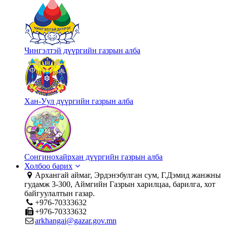
Чингэлтэй дүүргийн газрын алба
Хан-Уул дүүргийн газрын алба
Сонгинохайрхан дүүргийн газрын алба
Холбоо барих
Архангай аймаг, Эрдэнэбулган сум, Г.Дэмид жанжны
гудамж 3-300, Аймгийн Газрын харилцаа, барилга, хот
байгуулалтын газар.
+976-70333632
+976-70333632
arkhangai@gazar.gov.mn