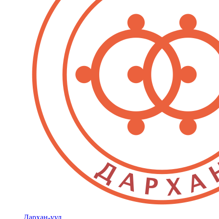
Дархан-уул