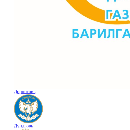
Дорноговь
Дундговь