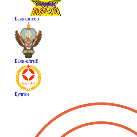
Баянхонгор
Баян-өлгий
Булган