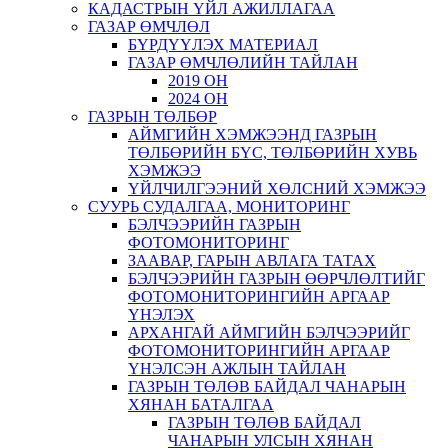
КАДАСТРЫН ҮЙЛ АЖИЛЛАГАА
ГАЗАР ӨМЧЛӨЛ
БҮРДҮҮЛЭХ МАТЕРИАЛ
ГАЗАР ӨМЧЛӨЛИЙН ТАЙЛАН
2019 ОН
2024 ОН
ГАЗРЫН ТӨЛБӨР
АЙМГИЙН ХЭМЖЭЭНД ГАЗРЫН
ТӨЛБӨРИЙН БҮС, ТӨЛБӨРИЙН ХУВЬ
ХЭМЖЭЭ
ҮЙЛЧИЛГЭЭНИЙ ХӨЛСНИЙ ХЭМЖЭЭ
СУУРЬ СУДАЛГАА, МОНИТОРИНГ
БЭЛЧЭЭРИЙН ГАЗРЫН
ФОТОМОНИТОРИНГ
ЗААВАР, ГАРЫН АВЛАГА ТАТАХ
БЭЛЧЭЭРИЙН ГАЗРЫН ӨӨРЧЛӨЛТИЙГ
ФОТОМОНИТОРИНГИЙН АРГААР
ҮНЭЛЭХ
АРХАНГАЙ АЙМГИЙН БЭЛЧЭЭРИЙГ
ФОТОМОНИТОРИНГИЙН АРГААР
ҮНЭЛСЭН АЖЛЫН ТАЙЛАН
ГАЗРЫН ТӨЛӨВ БАЙДАЛ ЧАНАРЫН
ХЯНАН БАТАЛГАА
ГАЗРЫН ТӨЛӨВ БАЙДАЛ
ЧАНАРЫН УЛСЫН ХЯНАН