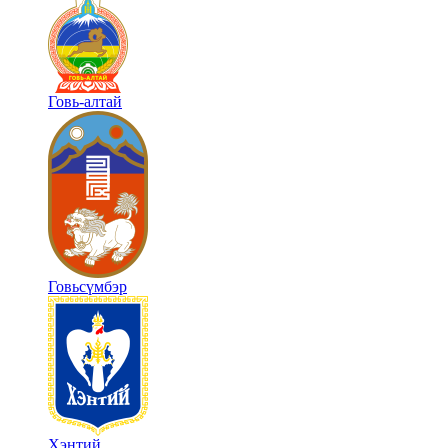
Говь-алтай
Говьсүмбэр
Хэнтий