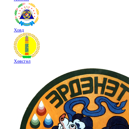
Ховд
Хөвсгөл