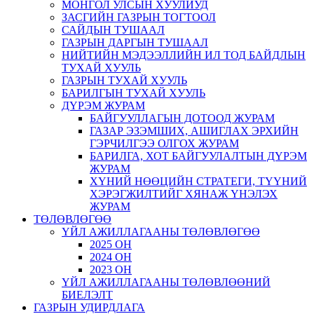
МОНГОЛ УЛСЫН ХУУЛИУД
ЗАСГИЙН ГАЗРЫН ТОГТООЛ
САЙДЫН ТУШААЛ
ГАЗРЫН ДАРГЫН ТУШААЛ
НИЙТИЙН МЭДЭЭЛЛИЙН ИЛ ТОД БАЙДЛЫН
ТУХАЙ ХУУЛЬ
ГАЗРЫН ТУХАЙ ХУУЛЬ
БАРИЛГЫН ТУХАЙ ХУУЛЬ
ДҮРЭМ ЖУРАМ
БАЙГУУЛЛАГЫН ДОТООД ЖУРАМ
ГАЗАР ЭЗЭМШИХ, АШИГЛАХ ЭРХИЙН
ГЭРЧИЛГЭЭ ОЛГОХ ЖУРАМ
БАРИЛГА, ХОТ БАЙГУУЛАЛТЫН ДҮРЭМ
ЖУРАМ
ХҮНИЙ НӨӨЦИЙН СТРАТЕГИ, ТҮҮНИЙ
ХЭРЭГЖИЛТИЙГ ХЯНАЖ ҮНЭЛЭХ
ЖУРАМ
ТӨЛӨВЛӨГӨӨ
ҮЙЛ АЖИЛЛАГААНЫ ТӨЛӨВЛӨГӨӨ
2025 ОН
2024 ОН
2023 ОН
ҮЙЛ АЖИЛЛАГААНЫ ТӨЛӨВЛӨӨНИЙ
БИЕЛЭЛТ
ГАЗРЫН УДИРДЛАГА