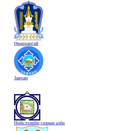
Өвөрхангай
Завхан
Нийслэлийн газрын алба