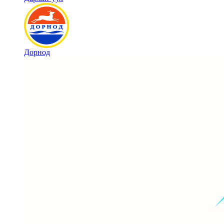
Дорнод