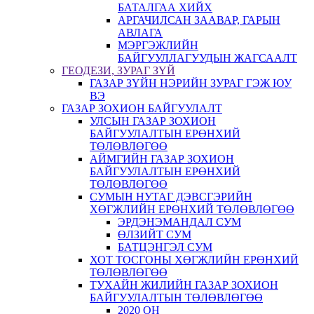
БАТАЛГАА ХИЙХ
АРГАЧИЛСАН ЗААВАР, ГАРЫН
АВЛАГА
МЭРГЭЖЛИЙН
БАЙГУУЛЛАГУУДЫН ЖАГСААЛТ
ГЕОДЕЗИ, ЗУРАГ ЗҮЙ
ГАЗАР ЗҮЙН НЭРИЙН ЗУРАГ ГЭЖ ЮУ
ВЭ
ГАЗАР ЗОХИОН БАЙГУУЛАЛТ
УЛСЫН ГАЗАР ЗОХИОН
БАЙГУУЛАЛТЫН ЕРӨНХИЙ
ТӨЛӨВЛӨГӨӨ
АЙМГИЙН ГАЗАР ЗОХИОН
БАЙГУУЛАЛТЫН ЕРӨНХИЙ
ТӨЛӨВЛӨГӨӨ
СУМЫН НУТАГ ДЭВСГЭРИЙН
ХӨГЖЛИЙН ЕРӨНХИЙ ТӨЛӨВЛӨГӨӨ
ЭРДЭНЭМАНДАЛ СУМ
ӨЛЗИЙТ СУМ
БАТЦЭНГЭЛ СУМ
ХОТ ТОСГОНЫ ХӨГЖЛИЙН ЕРӨНХИЙ
ТӨЛӨВЛӨГӨӨ
ТУХАЙН ЖИЛИЙН ГАЗАР ЗОХИОН
БАЙГУУЛАЛТЫН ТӨЛӨВЛӨГӨӨ
2020 ОН