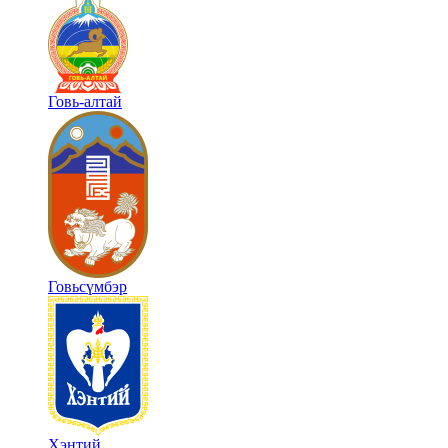
Говь-алтай
Говьсүмбэр
Хэнтий