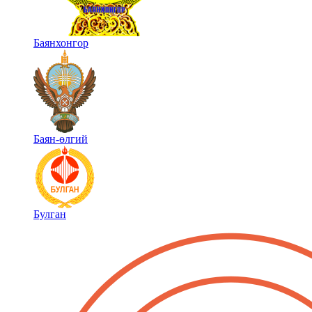
Баянхонгор
Баян-өлгий
Булган