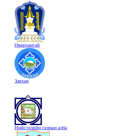
Өвөрхангай
Завхан
Нийслэлийн газрын алба