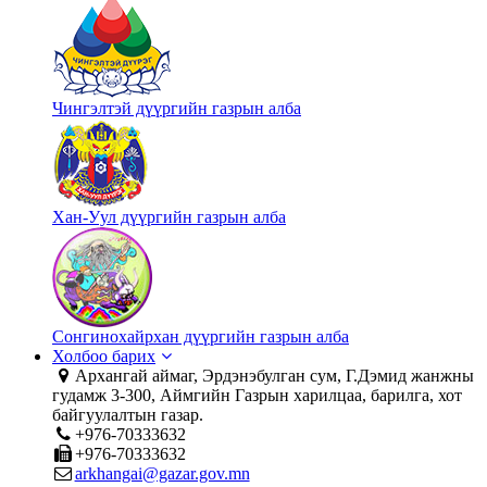
Чингэлтэй дүүргийн газрын алба
Хан-Уул дүүргийн газрын алба
Сонгинохайрхан дүүргийн газрын алба
Холбоо барих
Архангай аймаг, Эрдэнэбулган сум, Г.Дэмид жанжны
гудамж 3-300, Аймгийн Газрын харилцаа, барилга, хот
байгуулалтын газар.
+976-70333632
+976-70333632
arkhangai@gazar.gov.mn