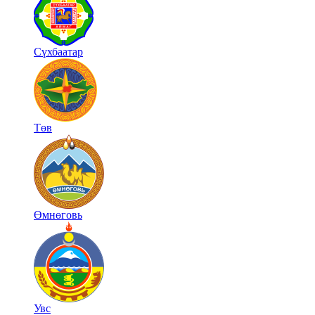
Сүхбаатар
Төв
Өмнөговь
Увс