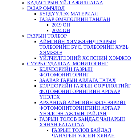
КАДАСТРЫН ҮЙЛ АЖИЛЛАГАА
ГАЗАР ӨМЧЛӨЛ
БҮРДҮҮЛЭХ МАТЕРИАЛ
ГАЗАР ӨМЧЛӨЛИЙН ТАЙЛАН
2019 ОН
2024 ОН
ГАЗРЫН ТӨЛБӨР
АЙМГИЙН ХЭМЖЭЭНД ГАЗРЫН
ТӨЛБӨРИЙН БҮС, ТӨЛБӨРИЙН ХУВЬ
ХЭМЖЭЭ
ҮЙЛЧИЛГЭЭНИЙ ХӨЛСНИЙ ХЭМЖЭЭ
СУУРЬ СУДАЛГАА, МОНИТОРИНГ
БЭЛЧЭЭРИЙН ГАЗРЫН
ФОТОМОНИТОРИНГ
ЗААВАР, ГАРЫН АВЛАГА ТАТАХ
БЭЛЧЭЭРИЙН ГАЗРЫН ӨӨРЧЛӨЛТИЙГ
ФОТОМОНИТОРИНГИЙН АРГААР
ҮНЭЛЭХ
АРХАНГАЙ АЙМГИЙН БЭЛЧЭЭРИЙГ
ФОТОМОНИТОРИНГИЙН АРГААР
ҮНЭЛСЭН АЖЛЫН ТАЙЛАН
ГАЗРЫН ТӨЛӨВ БАЙДАЛ ЧАНАРЫН
ХЯНАН БАТАЛГАА
ГАЗРЫН ТӨЛӨВ БАЙДАЛ
ЧАНАРЫН УЛСЫН ХЯНАН