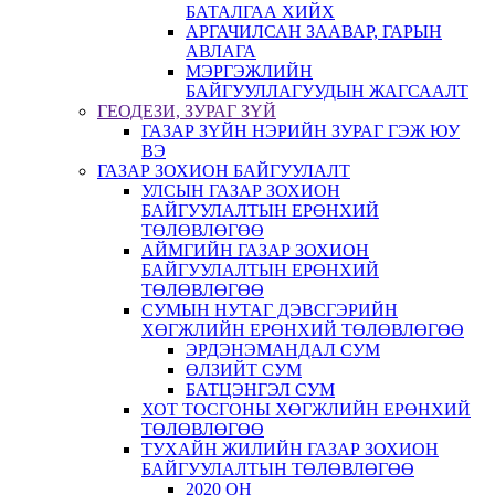
БАТАЛГАА ХИЙХ
АРГАЧИЛСАН ЗААВАР, ГАРЫН
АВЛАГА
МЭРГЭЖЛИЙН
БАЙГУУЛЛАГУУДЫН ЖАГСААЛТ
ГЕОДЕЗИ, ЗУРАГ ЗҮЙ
ГАЗАР ЗҮЙН НЭРИЙН ЗУРАГ ГЭЖ ЮУ
ВЭ
ГАЗАР ЗОХИОН БАЙГУУЛАЛТ
УЛСЫН ГАЗАР ЗОХИОН
БАЙГУУЛАЛТЫН ЕРӨНХИЙ
ТӨЛӨВЛӨГӨӨ
АЙМГИЙН ГАЗАР ЗОХИОН
БАЙГУУЛАЛТЫН ЕРӨНХИЙ
ТӨЛӨВЛӨГӨӨ
СУМЫН НУТАГ ДЭВСГЭРИЙН
ХӨГЖЛИЙН ЕРӨНХИЙ ТӨЛӨВЛӨГӨӨ
ЭРДЭНЭМАНДАЛ СУМ
ӨЛЗИЙТ СУМ
БАТЦЭНГЭЛ СУМ
ХОТ ТОСГОНЫ ХӨГЖЛИЙН ЕРӨНХИЙ
ТӨЛӨВЛӨГӨӨ
ТУХАЙН ЖИЛИЙН ГАЗАР ЗОХИОН
БАЙГУУЛАЛТЫН ТӨЛӨВЛӨГӨӨ
2020 ОН