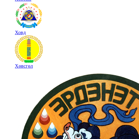
Ховд
Хөвсгөл