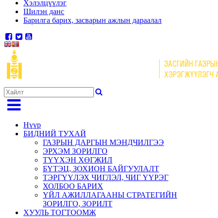
Хэлэлцүүлэг
Шилэн данс
Барилга барих, засварын ажлын дараалал
Нүүр
БИДНИЙ ТУХАЙ
ГАЗРЫН ДАРГЫН МЭНДЧИЛГЭЭ
ЭРХЭМ ЗОРИЛГО
ТҮҮХЭН ХӨГЖИЛ
БҮТЭЦ, ЗОХИОН БАЙГУУЛАЛТ
ТЭРГҮҮЛЭХ ЧИГЛЭЛ, ЧИГ ҮҮРЭГ
ХОЛБОО БАРИХ
ҮЙЛ АЖИЛЛАГААНЫ СТРАТЕГИЙН
ЗОРИЛГО, ЗОРИЛТ
ХУУЛЬ ТОГТООМЖ