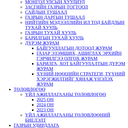
МОНГОЛ УЛСЫН ХУУЛИУД
ЗАСГИЙН ГАЗРЫН ТОГТООЛ
САЙДЫН ТУШААЛ
ГАЗРЫН ДАРГЫН ТУШААЛ
НИЙТИЙН МЭДЭЭЛЛИЙН ИЛ ТОД БАЙДЛЫН
ТУХАЙ ХУУЛЬ
ГАЗРЫН ТУХАЙ ХУУЛЬ
БАРИЛГЫН ТУХАЙ ХУУЛЬ
ДҮРЭМ ЖУРАМ
БАЙГУУЛЛАГЫН ДОТООД ЖУРАМ
ГАЗАР ЭЗЭМШИХ, АШИГЛАХ ЭРХИЙН
ГЭРЧИЛГЭЭ ОЛГОХ ЖУРАМ
БАРИЛГА, ХОТ БАЙГУУЛАЛТЫН ДҮРЭМ
ЖУРАМ
ХҮНИЙ НӨӨЦИЙН СТРАТЕГИ, ТҮҮНИЙ
ХЭРЭГЖИЛТИЙГ ХЯНАЖ ҮНЭЛЭХ
ЖУРАМ
ТӨЛӨВЛӨГӨӨ
ҮЙЛ АЖИЛЛАГААНЫ ТӨЛӨВЛӨГӨӨ
2025 ОН
2024 ОН
2023 ОН
ҮЙЛ АЖИЛЛАГААНЫ ТӨЛӨВЛӨӨНИЙ
БИЕЛЭЛТ
ГАЗРЫН УДИРДЛАГА