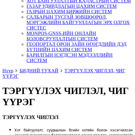
ХОТ БАЙГУУЛАЛТЫН КАДАСТРЫН СИСТЕМ
ГАЗАР УДИРДЛАГЫН ЦАХИМ СИСТЕМ
ГАЗРЫН ЦАХИМ БИРЖИЙН СИСТЕМ
САЛБАРЫН ТУСГАЙ ЗӨВШӨӨРӨЛ,
МЭРГЭЖЛИЙН БАЙГУУЛЛАГЫН ЭРХ ОЛГОХ
СИСТЕС
MONPOS-GNSS-ИЙН ОНЛАЙН
БОЛОВСРУУЛАЛТЫН СИСТЕМ
ГЕОПОРТАЛ ОРОН ЗАЙН ӨГӨГДЛИЙН ДЭД
БҮТЦИЙН ЦАХИМ СИСТЕМ
БАРИЛГЫН НЭГДСЭН МЭДЭЭЛЛИЙН
СИСТЕМ
Нүүр
БИДНИЙ ТУХАЙ
ТЭРГҮҮЛЭХ ЧИГЛЭЛ, ЧИГ
ҮҮРЭГ
ТЭРГҮҮЛЭХ ЧИГЛЭЛ, ЧИГ
ҮҮРЭГ
ТЭРГҮҮЛЭХ ЧИГЛЭЛ
Хот байгуулалт, суурьшлын бүсийн хэтийн болон хэсэгчилсэн