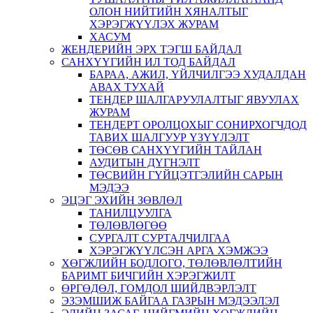
ОЛОН НИЙТИЙН ХЯНАЛТЫГ
ХЭРЭГЖҮҮЛЭХ ЖУРАМ
ХАСУМ
ЖЕНДЕРИЙН ЭРХ ТЭГШ БАЙДАЛ
САНХҮҮГИЙН ИЛ ТОД БАЙДАЛ
БАРАА, АЖИЛ, ҮЙЛЧИЛГЭЭ ХУДАЛДАН
АВАХ ТУХАЙ
ТЕНДЕР ШАЛГАРУУЛАЛТЫГ ЯВУУЛАХ
ЖУРАМ
ТЕНДЕРТ ОРОЛЦОХЫГ СОНИРХОГЧДОД
ТАВИХ ШАЛГУУР ҮЗҮҮЛЭЛТ
ТӨСӨВ САНХҮҮГИЙН ТАЙЛАН
АУДИТЫН ДҮГНЭЛТ
ТӨСВИЙН ГҮЙЦЭТГЭЛИЙН САРЫН
МЭДЭЭ
ЭЦЭГ ЭХИЙН ЗӨВЛӨЛ
ТАНИЛЦУУЛГА
ТӨЛӨВЛӨГӨӨ
СУРГАЛТ СУРТАЛЧИЛГАА
ХЭРЭГЖҮҮЛСЭН АРГА ХЭМЖЭЭ
ХӨГЖЛИЙН БОДЛОГО, ТӨЛӨВЛӨЛТИЙН
БАРИМТ БИЧГИЙН ХЭРЭГЖИЛТ
ӨРГӨДӨЛ, ГОМДОЛ ШИЙДВЭРЛЭЛТ
ЭЗЭМШИЖ БАЙГАА ГАЗРЫН МЭДЭЭЛЭЛ