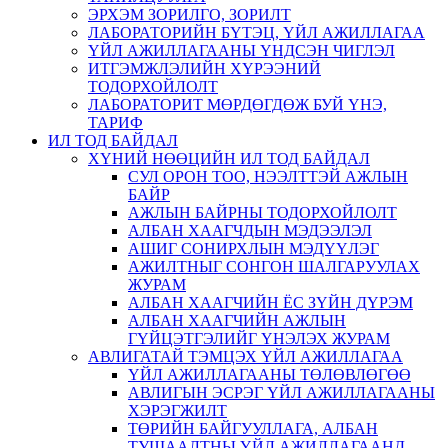
ЭРХЭМ ЗОРИЛГО, ЗОРИЛТ
ЛАБОРАТОРИЙН БҮТЭЦ, ҮЙЛ АЖИЛЛАГАА
ҮЙЛ АЖИЛЛАГААНЫ ҮНДСЭН ЧИГЛЭЛ
ИТГЭМЖЛЭЛИЙН ХҮРЭЭНИЙ
ТОДОРХОЙЛОЛТ
ЛАБОРАТОРИТ МӨРДӨГДӨЖ БУЙ ҮНЭ,
ТАРИФ
ИЛ ТОД БАЙДАЛ
ХҮНИЙ НӨӨЦИЙН ИЛ ТОД БАЙДАЛ
СУЛ ОРОН ТОО, НЭЭЛТТЭЙ АЖЛЫН
БАЙР
АЖЛЫН БАЙРНЫ ТОДОРХОЙЛОЛТ
АЛБАН ХААГЧДЫН МЭДЭЭЛЭЛ
АШИГ СОНИРХЛЫН МЭДҮҮЛЭГ
АЖИЛТНЫГ СОНГОН ШАЛГАРУУЛАХ
ЖУРАМ
АЛБАН ХААГЧИЙН ЁС ЗҮЙН ДҮРЭМ
АЛБАН ХААГЧИЙН АЖЛЫН
ГҮЙЦЭТГЭЛИЙГ ҮНЭЛЭХ ЖУРАМ
АВЛИГАТАЙ ТЭМЦЭХ ҮЙЛ АЖИЛЛАГАА
ҮЙЛ АЖИЛЛАГААНЫ ТӨЛӨВЛӨГӨӨ
АВЛИГЫН ЭСРЭГ ҮЙЛ АЖИЛЛАГААНЫ
ХЭРЭГЖИЛТ
ТӨРИЙН БАЙГУУЛЛАГА, АЛБАН
ТУШААЛТНЫ ҮЙЛ АЖИЛЛАГААНД