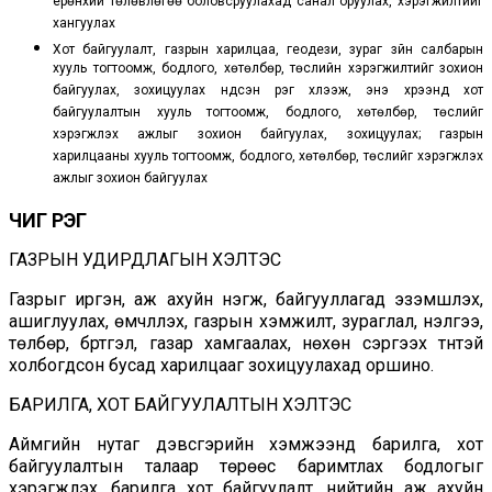
ерөнхий төлөвлөгөө боловсруулахад санал оруулах, хэрэгжилтийг
хангуулах
Хот байгуулалт, газрын харилцаа, геодези, зураг зүйн салбарын
хууль тогтоомж, бодлого, хөтөлбөр, төслийн хэрэгжилтийг зохион
байгуулах, зохицуулах үндсэн үүрэг хүлээж, энэ хүрээнд хот
байгуулалтын хууль тогтоомж, бодлого, хөтөлбөр, төслийг
хэрэгжүүлэх ажлыг зохион байгуулах, зохицуулах; газрын
харилцааны хууль тогтоомж, бодлого, хөтөлбөр, төслийг хэрэгжүүлэх
ажлыг зохион байгуулах
​ЧИГ ҮҮРЭГ
ГАЗРЫН УДИРДЛАГЫН ХЭЛТЭС
Газрыг иргэн, аж ахуйн нэгж, байгууллагад эзэмшүүлэх,
ашиглуулах, өмчлүүлэх, газрын хэмжилт, зураглал, үнэлгээ,
төлбөр, бүртгэл, газар хамгаалах, нөхөн сэргээх түүнтэй
холбогдсон бусад харилцааг зохицуулахад оршино.
БАРИЛГА, ХОТ БАЙГУУЛАЛТЫН ХЭЛТЭС
Аймгийн нутаг дэвсгэрийн хэмжээнд барилга, хот
байгуулалтын талаар төрөөс баримтлах бодлогыг
хэрэгжүүлэх, барилга хот байгуулалт, нийтийн аж ахуйн