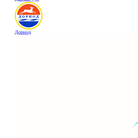
Дорнод