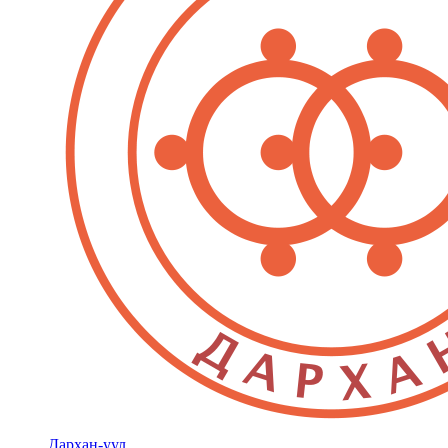
Дархан-уул