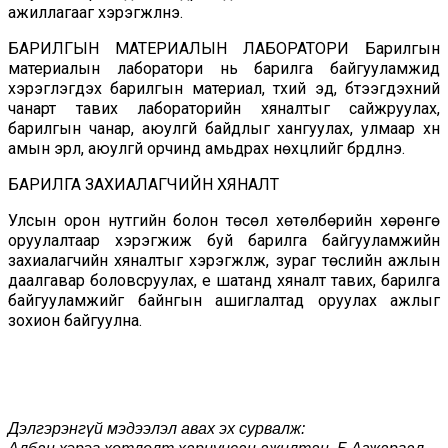
ажиллагааг хэрэгжүүлнэ.
БАРИЛГЫН МАТЕРИАЛЫН ЛАБОРАТОРИ Барилгын
материалын лаборатори нь барилга байгууламжид
хэрэглэгдэх барилгын материал, түүхий эд, бүтээгдэхүүний
чанарт тавих лабораторийн хяналтыг сайжруулах,
барилгын чанар, аюулгүй байдлыг хангуулах, улмаар хүн
амын эрүүл, аюулгүй орчинд амьдрах нөхцлийг бүрдүүлнэ.
БАРИЛГА ЗАХИАЛАГЧИЙН ХЯНАЛТ
Улсын орон нутгийн болон төсөл хөтөлбөрийн хөрөнгө
оруулалтаар хэрэгжиж буй барилга байгууламжийн
захиалагчийн хяналтыг хэрэгжүүлж, зураг төслийн ажлын
даалгавар боловсруулах, үе шатанд хяналт тавих, барилга
байгууламжийг байнгын ашиглалтад оруулах ажлыг
зохион байгуулна.
Дэлгэрэнгүй мэдээлэл авах эх сурвалж: