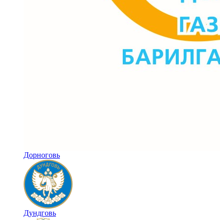
Дорноговь
Дундговь