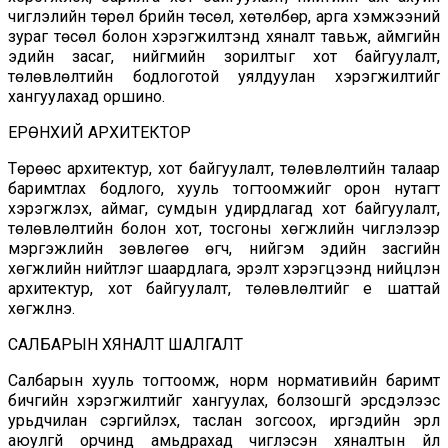
чиглэлийн төрөл бүрийн төсөл, хөтөлбөр, арга хэмжээний
зураг төсөл болон хэрэгжилтэнд хяналт тавьж, аймгийн
эдийн засаг, нийгмийн зорилтыг хот байгуулалт,
төлөвлөлтийн бодлоготой уялдуулан хэрэгжилтийг
хангуулахад оршино.
ЕРӨНХИЙ АРХИТЕКТОР
Төрөөс архитектур, хот байгуулалт, төлөвлөлтийн талаар
баримтлах бодлого, хууль тогтоомжийг орон нутагт
хэрэгжүүлэх, аймаг, сумдын удирдлагад хот байгуулалт,
төлөвлөлтийн болон хот, тосгоны хөгжлийн чиглэлээр
мэргэжлийн зөвлөгөө өгч, нийгэм эдийн засгийн
хөгжлийн нийтлэг шаардлага, эрэлт хэрэгцээнд нийцүүлэн
архитектур, хот байгуулалт, төлөвлөлтийг үе шаттай
хөгжүүлнэ.
САЛБАРЫН ХЯНАЛТ ШАЛГАЛТ
Салбарын хууль тогтоомж, норм нормативийн баримт
бичгийн хэрэгжилтийг хангуулах, болзошгүй эрсдэлээс
урьдчилан сэргийлэх, таслан зогсоох, иргэдийн эрүүл
аюулгүй орчинд амьдрахад чиглэсэн хяналтын үйл