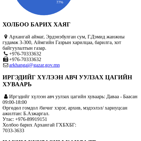
77%
ХОЛБОО БАРИХ ХАЯГ
Архангай аймаг, Эрдэнэбулган сум, Г.Дэмид жанжны
гудамж 3-300, Аймгийн Газрын харилцаа, барилга, хот
байгуулалтын газар.
+976-70333632
+976-70333632
arkhangai@gazar.gov.mn
ИРГЭДИЙГ ХҮЛЭЭН АВЧ УУЛЗАХ ЦАГИЙН
ХУВААРЬ
Иргэдийг хүлээн авч уулзах цагийн хуваарь: Даваа - Баасан
09:00-18:00
Өргөдөл гомдол /бичиг хэрэг, архив, мэдээлэл/ хариуцсан
ажилтан: Б.Азжаргал.
Утас: +976-89919151
Холбоо барих Архангай ГХБХБГ:
7033-3633