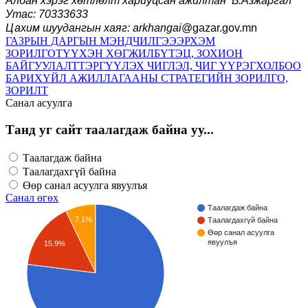
Албан хэрэг хөтлөлт хариуцсан ажилтан Б.Азжаргал
Утас: 70333633
Цахим шуудангын хаяг: arkhangai
@gazar.gov.mn
ГАЗРЫН ДАРГЫН МЭНДЧИЛГЭЭ
ЭРХЭМ
ЗОРИЛГО
ТҮҮХЭН ХӨГЖИЛ
БҮТЭЦ, ЗОХИОН
БАЙГУУЛАЛТ
ТЭРГҮҮЛЭХ ЧИГЛЭЛ, ЧИГ ҮҮРЭГ
ХОЛБОО
БАРИХ
ҮЙЛ АЖИЛЛАГААНЫ СТРАТЕГИЙН ЗОРИЛГО,
ЗОРИЛТ
Санал асуулга
Танд уг сайт таалагдаж байна уу...
Таалагдаж байна
Таалагдахгүй байна
Өөр санал асуулга явуулъя
Санал өгөх
Таалагдаж байна
7.1%
Таалагдахгүй байна
Өөр санал асуулга
явуулъя
15.9%