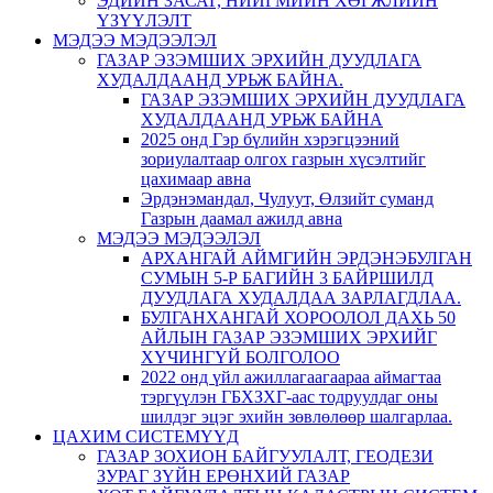
ЭДИЙН ЗАСАГ, НИЙГМИЙН ХӨГЖЛИЙН
ҮЗҮҮЛЭЛТ
МЭДЭЭ МЭДЭЭЛЭЛ
ГАЗАР ЭЗЭМШИХ ЭРХИЙН ДУУДЛАГА
ХУДАЛДААНД УРЬЖ БАЙНА.
ГАЗАР ЭЗЭМШИХ ЭРХИЙН ДУУДЛАГА
ХУДАЛДААНД УРЬЖ БАЙНА
2025 онд Гэр бүлийн хэрэгцээний
зориулалтаар олгох газрын хүсэлтийг
цахимаар авна
Эрдэнэмандал, Чулуут, Өлзийт суманд
Газрын даамал ажилд авна
МЭДЭЭ МЭДЭЭЛЭЛ
АРХАНГАЙ АЙМГИЙН ЭРДЭНЭБУЛГАН
СУМЫН 5-Р БАГИЙН 3 БАЙРШИЛД
ДУУДЛАГА ХУДАЛДАА ЗАРЛАГДЛАА.
БУЛГАНХАНГАЙ ХОРООЛОЛ ДАХЬ 50
АЙЛЫН ГАЗАР ЭЗЭМШИХ ЭРХИЙГ
ХҮЧИНГҮЙ БОЛГОЛОО
2022 онд үйл ажиллагаагаараа аймагтаа
тэргүүлэн ГБХЗХГ-аас тодруулдаг оны
шилдэг эцэг эхийн зөвлөлөөр шалгарлаа.
ЦАХИМ СИСТЕМҮҮД
ГАЗАР ЗОХИОН БАЙГУУЛАЛТ, ГЕОДЕЗИ
ЗУРАГ ЗҮЙН ЕРӨНХИЙ ГАЗАР