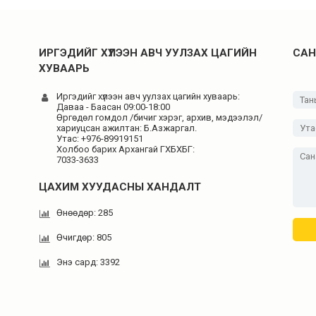
ИРГЭДИЙГ ХҮЛЭЭН АВЧ УУЛЗАХ ЦАГИЙН
САН
ХУВААРЬ
Иргэдийг хүлээн авч уулзах цагийн хуваарь:
Даваа - Баасан 09:00-18:00
Өргөдөл гомдол /бичиг хэрэг, архив, мэдээлэл/
хариуцсан ажилтан: Б.Азжаргал.
Утас: +976-89919151
Холбоо барих Архангай ГХБХБГ:
7033-3633
ЦАХИМ ХУУДАСНЫ ХАНДАЛТ
Өнөөдөр: 285
Өчигдөр: 805
Энэ сард: 3392