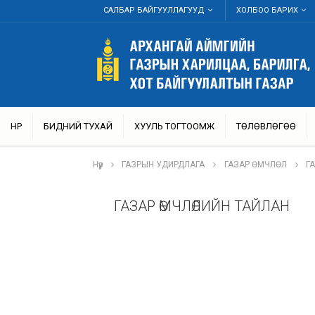
САЛБАР БАЙГУУЛЛАГУУД
ХОЛБОО БАРИХ
НҮҮР
БИДНИЙ ТУХАЙ
ХУУЛЬ ТОГТООМЖ
ТӨЛӨВЛӨГӨӨ
Нүүр
ГАЗРЫН УДИРДЛАГА
ГАЗАР ӨМЧЛӨЛ
Г
ГАЗАР ӨМЧЛӨЛИЙН ТАЙЛАН