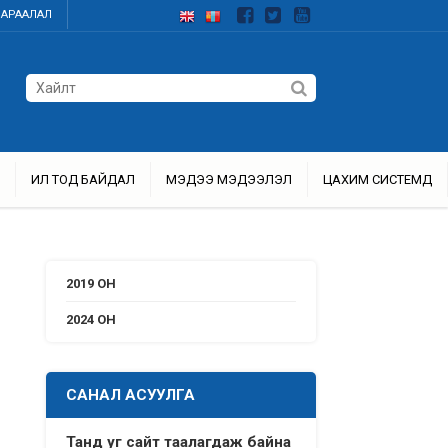
ДАРААЛАЛ
ИЛ ТОД БАЙДАЛ
МЭДЭЭ МЭДЭЭЛЭЛ
ЦАХИМ СИСТЕМҮҮД
2019 ОН
2024 ОН
САНАЛ АСУУЛГА
Танд уг сайт таалагдаж байна