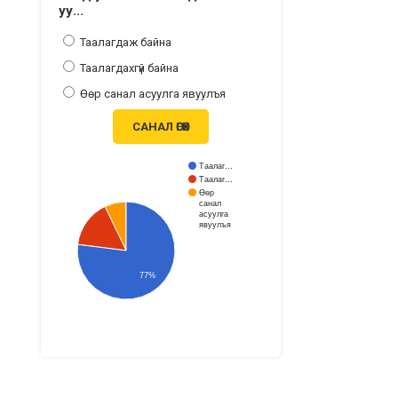
уу...
Таалагдаж байна
Таалагдахгүй байна
Өөр санал асуулга явуулъя
САНАЛ ӨГӨХ
Таалаг…
Таалаг…
Өөр
санал
асуулга
явуулъя
77%