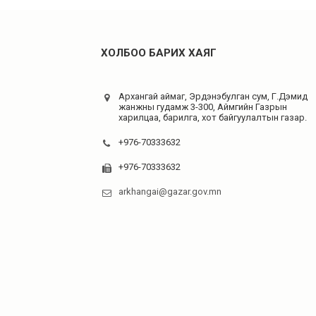
ХОЛБОО БАРИХ ХАЯГ
Архангай аймаг, Эрдэнэбулган сум, Г.Дэмид
жанжны гудамж 3-300, Аймгийн Газрын
харилцаа, барилга, хот байгуулалтын газар.
+976-70333632
+976-70333632
arkhangai@gazar.gov.mn