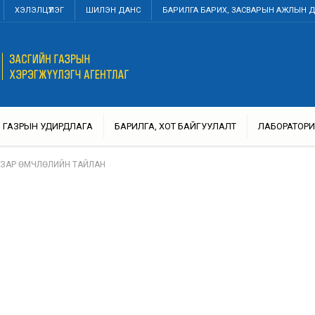
ХЭЛЭЛЦҮҮЛЭГ
ШИЛЭН ДАНС
БАРИЛГА БАРИХ, ЗАСВАРЫН АЖЛЫН 
ГАЗРЫН УДИРДЛАГА
БАРИЛГА, ХОТ БАЙГУУЛАЛТ
ЛАБОРАТОРИ
АЗАР ӨМЧЛӨЛИЙН ТАЙЛАН