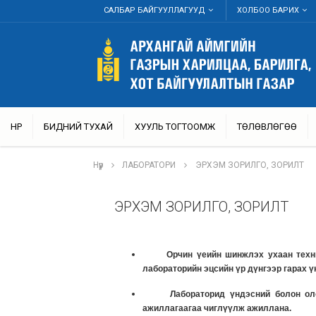
САЛБАР БАЙГУУЛЛАГУУД
ХОЛБОО БАРИХ
НҮҮР
БИДНИЙ ТУХАЙ
ХУУЛЬ ТОГТООМЖ
ТӨЛӨВЛӨГӨӨ
Нүүр
ЛАБОРАТОРИ
ЭРХЭМ ЗОРИЛГО, ЗОРИЛТ
ЭРХЭМ ЗОРИЛГО, ЗОРИЛТ
Орчин үеийн шинжлэх ухаан техники
лабораторийн эцсийн үр дүнгээр гарах ү
Лабораторид үндэсний болон олон 
ажиллагаагаа чиглүүлж ажиллана.