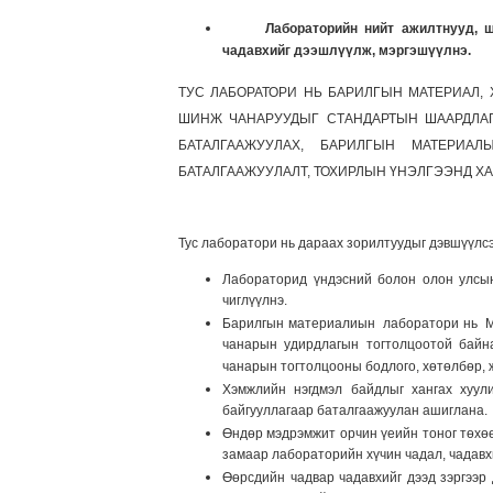
Лабораторийн нийт ажилтнууд, шинж
чадавхийг дээшлүүлж, мэргэшүүлнэ.
ТУС ЛАБОРАТОРИ НЬ БАРИЛГЫН МАТЕРИАЛ,
ШИНЖ ЧАНАРУУДЫГ СТАНДАРТЫН ШААРДЛА
БАТАЛГААЖУУЛАХ, БАРИЛГЫН МАТЕРИА
БАТАЛГААЖУУЛАЛТ, ТОХИРЛЫН ҮНЭЛГЭЭНД Х
Тус лаборатори нь дараах зорилтуудыг дэвшүүлсэ
Лабораторид үндэсний болон олон улсын
чиглүүлнэ.
Барилгын материалиын лаборатори нь MN
чанарын удирдлагын тогтолцоотой байн
чанарын тогтолцооны бодлого, хөтөлбөр, 
Хэмжлийн нэгдмэл байдлыг хангах хуул
байгууллагаар баталгаажуулан ашиглана.
Өндөр мэдрэмжит орчин үеийн тоног төхөө
замаар лабораторийн хүчин чадал, чадавх
Өөрсдийн чадвар чадавхийг дээд зэргээ