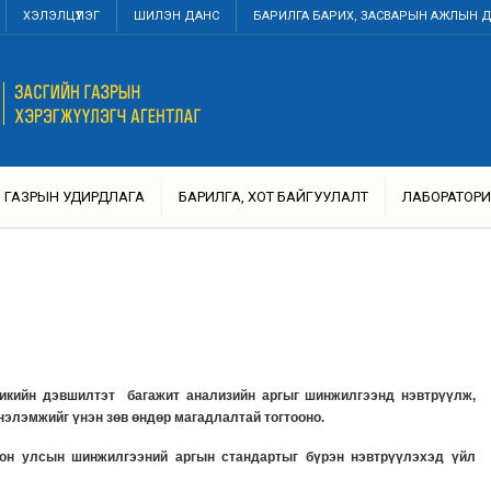
ХЭЛЭЛЦҮҮЛЭГ
ШИЛЭН ДАНС
БАРИЛГА БАРИХ, ЗАСВАРЫН АЖЛЫН 
ГАЗРЫН УДИРДЛАГА
БАРИЛГА, ХОТ БАЙГУУЛАЛТ
ЛАБОРАТОРИ
йн дэвшилтэт багажит анализийн аргыг шинжилгээнд нэвтрүүлж,
нэлэмжийг үнэн зөв өндөр магадлалтай тогтооно.
улсын шинжилгээний аргын стандартыг бүрэн нэвтрүүлэхэд үйл