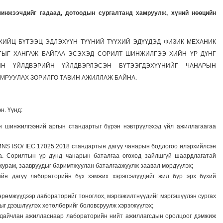
ээчдийг гадаад, дотоодын сургалтанд хамруулж, хүний нөөцийн
 ХИЙЦ БҮТЭЭЦ ЭДЛЭХҮҮН ТҮҮНИЙ ТҮҮХИЙ ЭДҮҮДЭД ФИЗИК МЕХАНИК
ГЫГ ХАНГАЖ БАЙГАА ЭСЭХЭД СОРИЛТ ШИНЖИЛГЭЭ ХИЙН ҮР ДҮНГ
ЛЫН ҮЙЛДВЭРИЙН ҮЙЛДВЭРЛЭСЭН БҮТЭЭГДЭХҮҮНИЙГ ЧАНАРЫН
АМРУУЛАХ ЗОРИЛГО ТАВИН АЖИЛЛАЖ БАЙНА.
н. Үүнд:
 шинжилгээний аргын стандартыг бүрэн нэвтрүүлэхэд үйл ажиллагаагаа
S ISO/ IEC 17025:2018 стандартын дагуу чанарын бодлогоо илэрхийлсэн
а. Сорилтын үр дүнд чанарын баталгаа өгөхөд зайлшгүй шаардлагатай
журам, заавруудыг баримтжуулан баталгаажуулж заавал мөрдүүлэх;
ийн дагуу лабораторийн бүх хэмжих хэрэгсэлүүдийг жил бүр эрх бүхий
рөмжүүдээр лабораторийг тоноглох, мэргэжилтнүүдийг мэргэшүүлэн сургах
ыг дээшлүүлэх хөтөлбөрийг боловсруулж хэрэгжүүлэх;
р дайчлан ажилласнаар лабораторийн нийт ажиллагсдын оролцоог дэмжиж