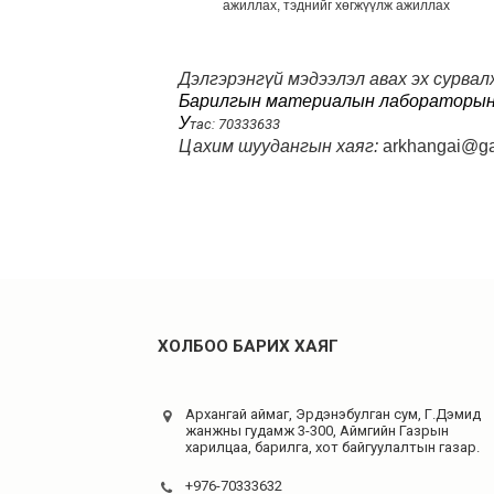
ажиллах, тэднийг хөгжүүлж ажиллах
Дэлгэрэнгүй мэдээлэл авах эх сурвал
Барилгын материалын лабораторын 
У
тас: 70333633
Цахим шуудангын хаяг:
arkhangai@ga
ХОЛБОО БАРИХ ХАЯГ
Архангай аймаг, Эрдэнэбулган сум, Г.Дэмид
жанжны гудамж 3-300, Аймгийн Газрын
харилцаа, барилга, хот байгуулалтын газар.
+976-70333632