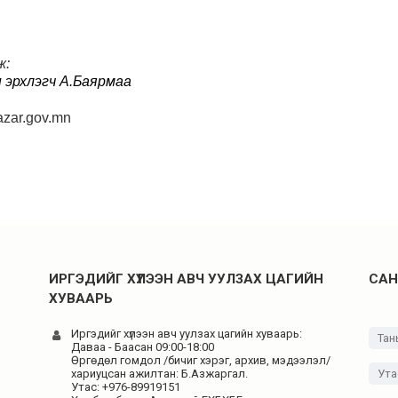
ж:
эрхлэгч А.Баярмаа
zar.gov.mn
ИРГЭДИЙГ ХҮЛЭЭН АВЧ УУЛЗАХ ЦАГИЙН
САН
ХУВААРЬ
Иргэдийг хүлээн авч уулзах цагийн хуваарь:
Даваа - Баасан 09:00-18:00
Өргөдөл гомдол /бичиг хэрэг, архив, мэдээлэл/
хариуцсан ажилтан: Б.Азжаргал.
Утас: +976-89919151