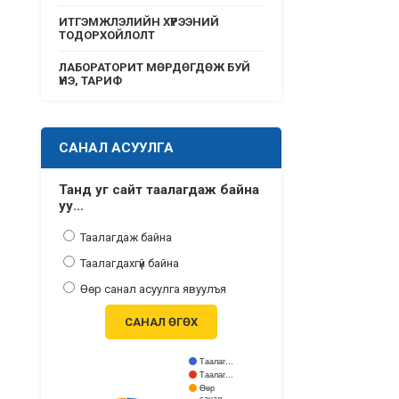
ИТГЭМЖЛЭЛИЙН ХҮРЭЭНИЙ
ТОДОРХОЙЛОЛТ
ЛАБОРАТОРИТ МӨРДӨГДӨЖ БУЙ
ҮНЭ, ТАРИФ
САНАЛ АСУУЛГА
Танд уг сайт таалагдаж байна
уу...
Таалагдаж байна
Таалагдахгүй байна
Өөр санал асуулга явуулъя
САНАЛ ӨГӨХ
Таалаг…
Таалаг…
Өөр