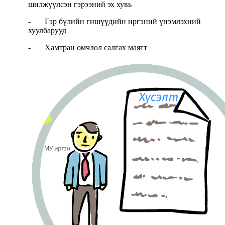
шилжүүлсэн гэрээний эх хувь
- Гэр бүлийн гишүүдийн иргэний үнэмлэхний
хуулбарууд
- Хамтран өмчлөл салгах маягт