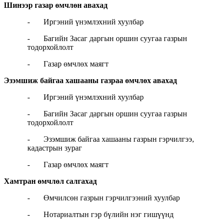
Шинээр газар өмчлөн авахад
- Иргэний үнэмлэхний хуулбар
- Багийн Засаг даргын оршин суугаа газрын
тодорхойлолт
- Газар өмчлөх маягт
Эзэмшиж байгаа хашааны газраа өмчлөх авахад
- Иргэний үнэмлэхний хуулбар
- Багийн Засаг даргын оршин суугаа газрын
тодорхойлолт
- Эзэмшиж байгаа хашааны газрын гэрчилгээ,
кадастрын зураг
- Газар өмчлөх маягт
Хамтран өмчлөл салгахад
- Өмчилсөн газрын гэрчилгээний хуулбар
- Нотариалтын гэр бүлийн нэг гишүүнд