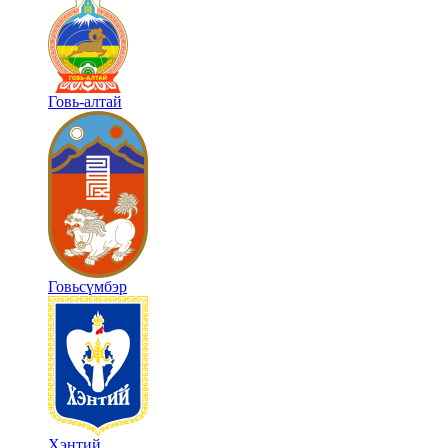
Говь-алтай
Говьсүмбэр
Хэнтий