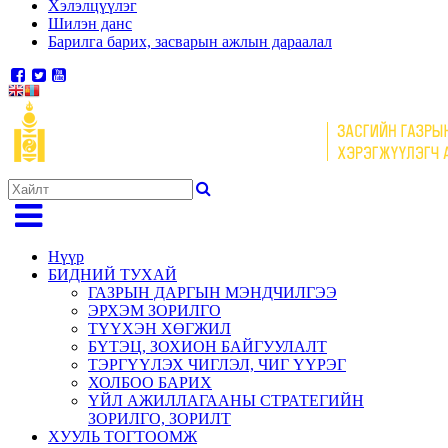
Хэлэлцүүлэг
Шилэн данс
Барилга барих, засварын ажлын дараалал
Нүүр
БИДНИЙ ТУХАЙ
ГАЗРЫН ДАРГЫН МЭНДЧИЛГЭЭ
ЭРХЭМ ЗОРИЛГО
ТҮҮХЭН ХӨГЖИЛ
БҮТЭЦ, ЗОХИОН БАЙГУУЛАЛТ
ТЭРГҮҮЛЭХ ЧИГЛЭЛ, ЧИГ ҮҮРЭГ
ХОЛБОО БАРИХ
ҮЙЛ АЖИЛЛАГААНЫ СТРАТЕГИЙН
ЗОРИЛГО, ЗОРИЛТ
ХУУЛЬ ТОГТООМЖ