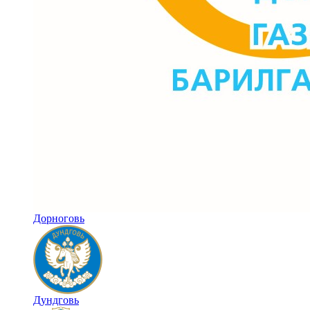
Дорноговь
Дундговь