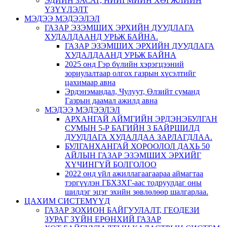
ЭДИЙН ЗАСАГ, НИЙГМИЙН ХӨГЖЛИЙН
ҮЗҮҮЛЭЛТ
МЭДЭЭ МЭДЭЭЛЭЛ
ГАЗАР ЭЗЭМШИХ ЭРХИЙН ДУУДЛАГА
ХУДАЛДААНД УРЬЖ БАЙНА.
ГАЗАР ЭЗЭМШИХ ЭРХИЙН ДУУДЛАГА
ХУДАЛДААНД УРЬЖ БАЙНА
2025 онд Гэр бүлийн хэрэгцээний
зориулалтаар олгох газрын хүсэлтийг
цахимаар авна
Эрдэнэмандал, Чулуут, Өлзийт суманд
Газрын даамал ажилд авна
МЭДЭЭ МЭДЭЭЛЭЛ
АРХАНГАЙ АЙМГИЙН ЭРДЭНЭБУЛГАН
СУМЫН 5-Р БАГИЙН 3 БАЙРШИЛД
ДУУДЛАГА ХУДАЛДАА ЗАРЛАГДЛАА.
БУЛГАНХАНГАЙ ХОРООЛОЛ ДАХЬ 50
АЙЛЫН ГАЗАР ЭЗЭМШИХ ЭРХИЙГ
ХҮЧИНГҮЙ БОЛГОЛОО
2022 онд үйл ажиллагаагаараа аймагтаа
тэргүүлэн ГБХЗХГ-аас тодруулдаг оны
шилдэг эцэг эхийн зөвлөлөөр шалгарлаа.
ЦАХИМ СИСТЕМҮҮД
ГАЗАР ЗОХИОН БАЙГУУЛАЛТ, ГЕОДЕЗИ
ЗУРАГ ЗҮЙН ЕРӨНХИЙ ГАЗАР