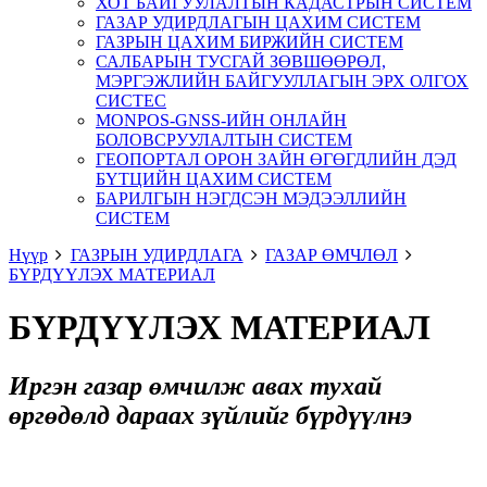
ХОТ БАЙГУУЛАЛТЫН КАДАСТРЫН СИСТЕМ
ГАЗАР УДИРДЛАГЫН ЦАХИМ СИСТЕМ
ГАЗРЫН ЦАХИМ БИРЖИЙН СИСТЕМ
САЛБАРЫН ТУСГАЙ ЗӨВШӨӨРӨЛ,
МЭРГЭЖЛИЙН БАЙГУУЛЛАГЫН ЭРХ ОЛГОХ
СИСТЕС
MONPOS-GNSS-ИЙН ОНЛАЙН
БОЛОВСРУУЛАЛТЫН СИСТЕМ
ГЕОПОРТАЛ ОРОН ЗАЙН ӨГӨГДЛИЙН ДЭД
БҮТЦИЙН ЦАХИМ СИСТЕМ
БАРИЛГЫН НЭГДСЭН МЭДЭЭЛЛИЙН
СИСТЕМ
Нүүр
ГАЗРЫН УДИРДЛАГА
ГАЗАР ӨМЧЛӨЛ
БҮРДҮҮЛЭХ МАТЕРИАЛ
БҮРДҮҮЛЭХ МАТЕРИАЛ
Иргэн газар өмчилж авах тухай
өргөдөлд
дараах зүйлийг
бүрдүүлнэ