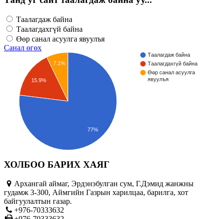
Таалагдаж байна
Таалагдахгүй байна
Өөр санал асуулга явуулъя
Санал өгөх
Таалагдаж байна
7.1%
Таалагдахгүй байна
Өөр санал асуулга
явуулъя
15.9%
77%
ХОЛБОО БАРИХ ХАЯГ
Архангай аймаг, Эрдэнэбулган сум, Г.Дэмид жанжны
гудамж 3-300, Аймгийн Газрын харилцаа, барилга, хот
байгуулалтын газар.
+976-70333632
+976-70333632