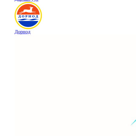
Дорнод