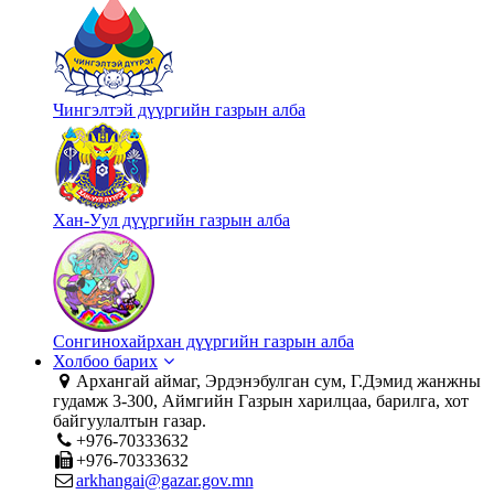
Чингэлтэй дүүргийн газрын алба
Хан-Уул дүүргийн газрын алба
Сонгинохайрхан дүүргийн газрын алба
Холбоо барих
Архангай аймаг, Эрдэнэбулган сум, Г.Дэмид жанжны
гудамж 3-300, Аймгийн Газрын харилцаа, барилга, хот
байгуулалтын газар.
+976-70333632
+976-70333632
arkhangai@gazar.gov.mn