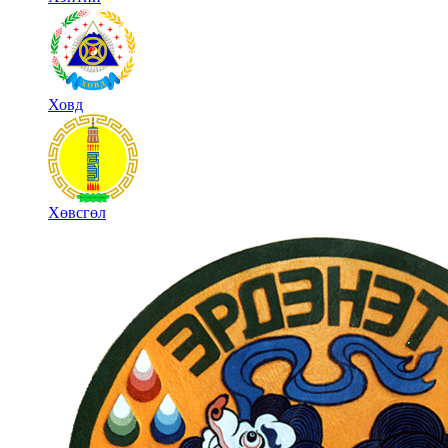
Ховд
Хөвсгөл