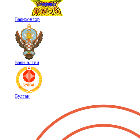
Баянхонгор
Баян-өлгий
Булган