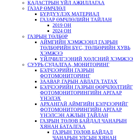
КАДАСТРЫН ҮЙЛ АЖИЛЛАГАА
ГАЗАР ӨМЧЛӨЛ
БҮРДҮҮЛЭХ МАТЕРИАЛ
ГАЗАР ӨМЧЛӨЛИЙН ТАЙЛАН
2019 ОН
2024 ОН
ГАЗРЫН ТӨЛБӨР
АЙМГИЙН ХЭМЖЭЭНД ГАЗРЫН
ТӨЛБӨРИЙН БҮС, ТӨЛБӨРИЙН ХУВЬ
ХЭМЖЭЭ
ҮЙЛЧИЛГЭЭНИЙ ХӨЛСНИЙ ХЭМЖЭЭ
СУУРЬ СУДАЛГАА, МОНИТОРИНГ
БЭЛЧЭЭРИЙН ГАЗРЫН
ФОТОМОНИТОРИНГ
ЗААВАР, ГАРЫН АВЛАГА ТАТАХ
БЭЛЧЭЭРИЙН ГАЗРЫН ӨӨРЧЛӨЛТИЙГ
ФОТОМОНИТОРИНГИЙН АРГААР
ҮНЭЛЭХ
АРХАНГАЙ АЙМГИЙН БЭЛЧЭЭРИЙГ
ФОТОМОНИТОРИНГИЙН АРГААР
ҮНЭЛСЭН АЖЛЫН ТАЙЛАН
ГАЗРЫН ТӨЛӨВ БАЙДАЛ ЧАНАРЫН
ХЯНАН БАТАЛГАА
ГАЗРЫН ТӨЛӨВ БАЙДАЛ
ЧАНАРЫН УЛСЫН ХЯНАН