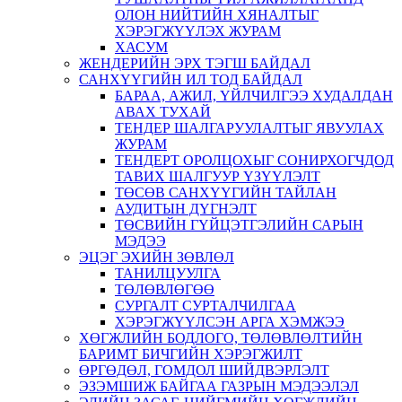
ОЛОН НИЙТИЙН ХЯНАЛТЫГ
ХЭРЭГЖҮҮЛЭХ ЖУРАМ
ХАСУМ
ЖЕНДЕРИЙН ЭРХ ТЭГШ БАЙДАЛ
САНХҮҮГИЙН ИЛ ТОД БАЙДАЛ
БАРАА, АЖИЛ, ҮЙЛЧИЛГЭЭ ХУДАЛДАН
АВАХ ТУХАЙ
ТЕНДЕР ШАЛГАРУУЛАЛТЫГ ЯВУУЛАХ
ЖУРАМ
ТЕНДЕРТ ОРОЛЦОХЫГ СОНИРХОГЧДОД
ТАВИХ ШАЛГУУР ҮЗҮҮЛЭЛТ
ТӨСӨВ САНХҮҮГИЙН ТАЙЛАН
АУДИТЫН ДҮГНЭЛТ
ТӨСВИЙН ГҮЙЦЭТГЭЛИЙН САРЫН
МЭДЭЭ
ЭЦЭГ ЭХИЙН ЗӨВЛӨЛ
ТАНИЛЦУУЛГА
ТӨЛӨВЛӨГӨӨ
СУРГАЛТ СУРТАЛЧИЛГАА
ХЭРЭГЖҮҮЛСЭН АРГА ХЭМЖЭЭ
ХӨГЖЛИЙН БОДЛОГО, ТӨЛӨВЛӨЛТИЙН
БАРИМТ БИЧГИЙН ХЭРЭГЖИЛТ
ӨРГӨДӨЛ, ГОМДОЛ ШИЙДВЭРЛЭЛТ
ЭЗЭМШИЖ БАЙГАА ГАЗРЫН МЭДЭЭЛЭЛ