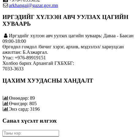
arkhangai@gazar.gov.mn
ИРГЭДИЙГ ХҮЛЭЭН АВЧ УУЛЗАХ ЦАГИЙН
ХУВААРЬ
Иргэдийг хүлээн авч уулзах цагийн хуваарь: Даваа - Баасан
09:00-18:00
Өргөдөл гомдол /бичиг хэрэг, архив, мэдээлэл/ хариуцсан
ажилтан: Б.Азжаргал.
Утас: +976-89919151
Холбоо барих Архангай ГХБХБГ:
7033-3633
ЦАХИМ ХУУДАСНЫ ХАНДАЛТ
Өнөөдөр: 89
Өчигдөр: 805
Энэ сард: 3196
Санал хүсэлт илгээх