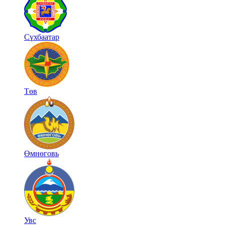
Сүхбаатар
Төв
Өмнөговь
Увс