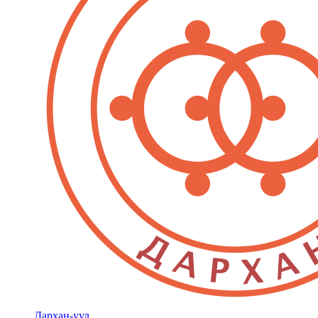
Дархан-уул