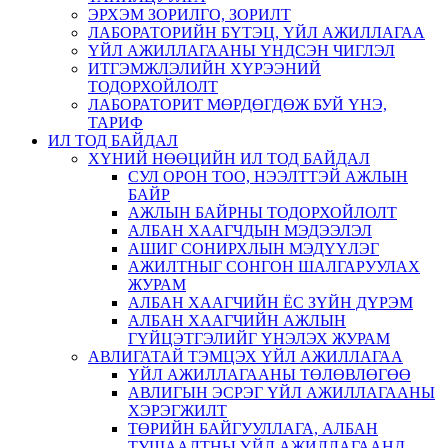
ЭРХЭМ ЗОРИЛГО, ЗОРИЛТ
ЛАБОРАТОРИЙН БҮТЭЦ, ҮЙЛ АЖИЛЛАГАА
ҮЙЛ АЖИЛЛАГААНЫ ҮНДСЭН ЧИГЛЭЛ
ИТГЭМЖЛЭЛИЙН ХҮРЭЭНИЙ
ТОДОРХОЙЛОЛТ
ЛАБОРАТОРИТ МӨРДӨГДӨЖ БУЙ ҮНЭ,
ТАРИФ
ИЛ ТОД БАЙДАЛ
ХҮНИЙ НӨӨЦИЙН ИЛ ТОД БАЙДАЛ
СУЛ ОРОН ТОО, НЭЭЛТТЭЙ АЖЛЫН
БАЙР
АЖЛЫН БАЙРНЫ ТОДОРХОЙЛОЛТ
АЛБАН ХААГЧДЫН МЭДЭЭЛЭЛ
АШИГ СОНИРХЛЫН МЭДҮҮЛЭГ
АЖИЛТНЫГ СОНГОН ШАЛГАРУУЛАХ
ЖУРАМ
АЛБАН ХААГЧИЙН ЁС ЗҮЙН ДҮРЭМ
АЛБАН ХААГЧИЙН АЖЛЫН
ГҮЙЦЭТГЭЛИЙГ ҮНЭЛЭХ ЖУРАМ
АВЛИГАТАЙ ТЭМЦЭХ ҮЙЛ АЖИЛЛАГАА
ҮЙЛ АЖИЛЛАГААНЫ ТӨЛӨВЛӨГӨӨ
АВЛИГЫН ЭСРЭГ ҮЙЛ АЖИЛЛАГААНЫ
ХЭРЭГЖИЛТ
ТӨРИЙН БАЙГУУЛЛАГА, АЛБАН
ТУШААЛТНЫ ҮЙЛ АЖИЛЛАГААНД