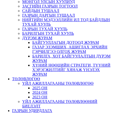
МОНГОЛ УЛСЫН ХУУЛИУД
ЗАСГИЙН ГАЗРЫН ТОГТООЛ
САЙДЫН ТУШААЛ
ГАЗРЫН ДАРГЫН ТУШААЛ
НИЙТИЙН МЭДЭЭЛЛИЙН ИЛ ТОД БАЙДЛЫН
ТУХАЙ ХУУЛЬ
ГАЗРЫН ТУХАЙ ХУУЛЬ
БАРИЛГЫН ТУХАЙ ХУУЛЬ
ДҮРЭМ ЖУРАМ
БАЙГУУЛЛАГЫН ДОТООД ЖУРАМ
ГАЗАР ЭЗЭМШИХ, АШИГЛАХ ЭРХИЙН
ГЭРЧИЛГЭЭ ОЛГОХ ЖУРАМ
БАРИЛГА, ХОТ БАЙГУУЛАЛТЫН ДҮРЭМ
ЖУРАМ
ХҮНИЙ НӨӨЦИЙН СТРАТЕГИ, ТҮҮНИЙ
ХЭРЭГЖИЛТИЙГ ХЯНАЖ ҮНЭЛЭХ
ЖУРАМ
ТӨЛӨВЛӨГӨӨ
ҮЙЛ АЖИЛЛАГААНЫ ТӨЛӨВЛӨГӨӨ
2025 ОН
2024 ОН
2023 ОН
ҮЙЛ АЖИЛЛАГААНЫ ТӨЛӨВЛӨӨНИЙ
БИЕЛЭЛТ
ГАЗРЫН УДИРДЛАГА