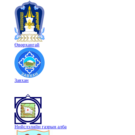
Өвөрхангай
Завхан
Нийслэлийн газрын алба