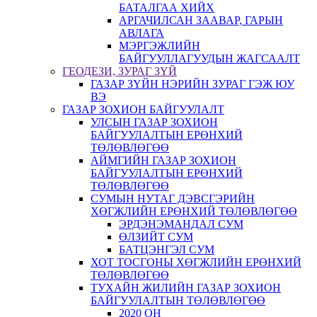
БАТАЛГАА ХИЙХ
АРГАЧИЛСАН ЗААВАР, ГАРЫН
АВЛАГА
МЭРГЭЖЛИЙН
БАЙГУУЛЛАГУУДЫН ЖАГСААЛТ
ГЕОДЕЗИ, ЗУРАГ ЗҮЙ
ГАЗАР ЗҮЙН НЭРИЙН ЗУРАГ ГЭЖ ЮУ
ВЭ
ГАЗАР ЗОХИОН БАЙГУУЛАЛТ
УЛСЫН ГАЗАР ЗОХИОН
БАЙГУУЛАЛТЫН ЕРӨНХИЙ
ТӨЛӨВЛӨГӨӨ
АЙМГИЙН ГАЗАР ЗОХИОН
БАЙГУУЛАЛТЫН ЕРӨНХИЙ
ТӨЛӨВЛӨГӨӨ
СУМЫН НУТАГ ДЭВСГЭРИЙН
ХӨГЖЛИЙН ЕРӨНХИЙ ТӨЛӨВЛӨГӨӨ
ЭРДЭНЭМАНДАЛ СУМ
ӨЛЗИЙТ СУМ
БАТЦЭНГЭЛ СУМ
ХОТ ТОСГОНЫ ХӨГЖЛИЙН ЕРӨНХИЙ
ТӨЛӨВЛӨГӨӨ
ТУХАЙН ЖИЛИЙН ГАЗАР ЗОХИОН
БАЙГУУЛАЛТЫН ТӨЛӨВЛӨГӨӨ
2020 ОН