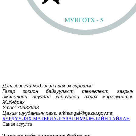
Дэлгэрэнгүй мэдээлэл авах эх сурвалж:
Газар зохион байгуулалт, төлөвлөлт, газрын
өмчлөлийн асуудал хариуцсан ахлах мэргэжилтэн
Ж.Ундрах
Утас: 70333633
Цахим шуудангын хаяг:
arkhangai@gazar.gov.mn
БҮРДҮҮЛЭХ МАТЕРИАЛ
ГАЗАР ӨМЧЛӨЛИЙН ТАЙЛАН
Санал асуулга
Танд уг сайт таалагдаж байна уу...