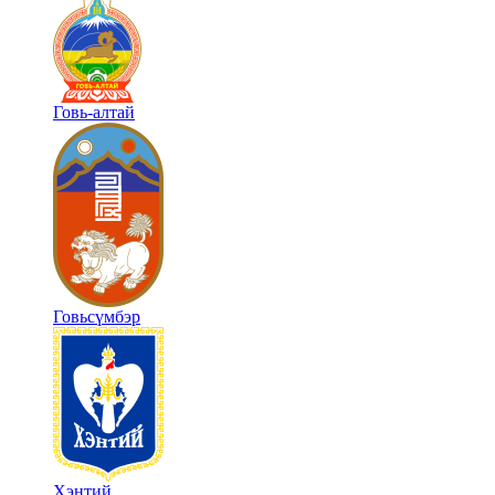
Говь-алтай
Говьсүмбэр
Хэнтий