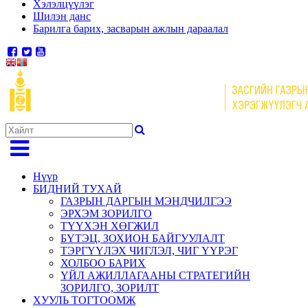
Хэлэлцүүлэг
Шилэн данс
Барилга барих, засварын ажлын дараалал
Нүүр
БИДНИЙ ТУХАЙ
ГАЗРЫН ДАРГЫН МЭНДЧИЛГЭЭ
ЭРХЭМ ЗОРИЛГО
ТҮҮХЭН ХӨГЖИЛ
БҮТЭЦ, ЗОХИОН БАЙГУУЛАЛТ
ТЭРГҮҮЛЭХ ЧИГЛЭЛ, ЧИГ ҮҮРЭГ
ХОЛБОО БАРИХ
ҮЙЛ АЖИЛЛАГААНЫ СТРАТЕГИЙН
ЗОРИЛГО, ЗОРИЛТ
ХУУЛЬ ТОГТООМЖ