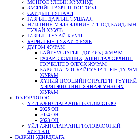
МОНГОЛ УЛСЫН ХУУЛИУД
ЗАСГИЙН ГАЗРЫН ТОГТООЛ
САЙДЫН ТУШААЛ
ГАЗРЫН ДАРГЫН ТУШААЛ
НИЙТИЙН МЭДЭЭЛЛИЙН ИЛ ТОД БАЙДЛЫН
ТУХАЙ ХУУЛЬ
ГАЗРЫН ТУХАЙ ХУУЛЬ
БАРИЛГЫН ТУХАЙ ХУУЛЬ
ДҮРЭМ ЖУРАМ
БАЙГУУЛЛАГЫН ДОТООД ЖУРАМ
ГАЗАР ЭЗЭМШИХ, АШИГЛАХ ЭРХИЙН
ГЭРЧИЛГЭЭ ОЛГОХ ЖУРАМ
БАРИЛГА, ХОТ БАЙГУУЛАЛТЫН ДҮРЭМ
ЖУРАМ
ХҮНИЙ НӨӨЦИЙН СТРАТЕГИ, ТҮҮНИЙ
ХЭРЭГЖИЛТИЙГ ХЯНАЖ ҮНЭЛЭХ
ЖУРАМ
ТӨЛӨВЛӨГӨӨ
ҮЙЛ АЖИЛЛАГААНЫ ТӨЛӨВЛӨГӨӨ
2025 ОН
2024 ОН
2023 ОН
ҮЙЛ АЖИЛЛАГААНЫ ТӨЛӨВЛӨӨНИЙ
БИЕЛЭЛТ
ГАЗРЫН УДИРДЛАГА