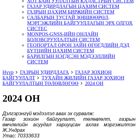
ХОТ БАЙГУУЛАЛТЫН КАДАСТРЫН СИСТЕМ
ГАЗАР УДИРДЛАГЫН ЦАХИМ СИСТЕМ
ГАЗРЫН ЦАХИМ БИРЖИЙН СИСТЕМ
САЛБАРЫН ТУСГАЙ ЗӨВШӨӨРӨЛ,
МЭРГЭЖЛИЙН БАЙГУУЛЛАГЫН ЭРХ ОЛГОХ
СИСТЕС
MONPOS-GNSS-ИЙН ОНЛАЙН
БОЛОВСРУУЛАЛТЫН СИСТЕМ
ГЕОПОРТАЛ ОРОН ЗАЙН ӨГӨГДЛИЙН ДЭД
БҮТЦИЙН ЦАХИМ СИСТЕМ
БАРИЛГЫН НЭГДСЭН МЭДЭЭЛЛИЙН
СИСТЕМ
Нүүр
ГАЗРЫН УДИРДЛАГА
ГАЗАР ЗОХИОН
БАЙГУУЛАЛТ
ТУХАЙН ЖИЛИЙН ГАЗАР ЗОХИОН
БАЙГУУЛАЛТЫН ТӨЛӨВЛӨГӨӨ
2024 ОН
2024 ОН
Дэлгэрэнгүй мэдээлэл авах эх сурвалж:
Газар зохион байгуулалт, төлөвлөлт, газрын
өмчлөлийн асуудал хариуцсан ахлах мэргэжилтэн
Ж.Ундрах
Утас: 70333633