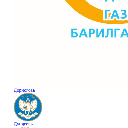
Дорноговь
Дундговь