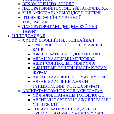
ЭРХЭМ ЗОРИЛГО, ЗОРИЛТ
ЛАБОРАТОРИЙН БҮТЭЦ, ҮЙЛ АЖИЛЛАГАА
ҮЙЛ АЖИЛЛАГААНЫ ҮНДСЭН ЧИГЛЭЛ
ИТГЭМЖЛЭЛИЙН ХҮРЭЭНИЙ
ТОДОРХОЙЛОЛТ
ЛАБОРАТОРИТ МӨРДӨГДӨЖ БУЙ ҮНЭ,
ТАРИФ
ИЛ ТОД БАЙДАЛ
ХҮНИЙ НӨӨЦИЙН ИЛ ТОД БАЙДАЛ
СУЛ ОРОН ТОО, НЭЭЛТТЭЙ АЖЛЫН
БАЙР
АЖЛЫН БАЙРНЫ ТОДОРХОЙЛОЛТ
АЛБАН ХААГЧДЫН МЭДЭЭЛЭЛ
АШИГ СОНИРХЛЫН МЭДҮҮЛЭГ
АЖИЛТНЫГ СОНГОН ШАЛГАРУУЛАХ
ЖУРАМ
АЛБАН ХААГЧИЙН ЁС ЗҮЙН ДҮРЭМ
АЛБАН ХААГЧИЙН АЖЛЫН
ГҮЙЦЭТГЭЛИЙГ ҮНЭЛЭХ ЖУРАМ
АВЛИГАТАЙ ТЭМЦЭХ ҮЙЛ АЖИЛЛАГАА
ҮЙЛ АЖИЛЛАГААНЫ ТӨЛӨВЛӨГӨӨ
АВЛИГЫН ЭСРЭГ ҮЙЛ АЖИЛЛАГААНЫ
ХЭРЭГЖИЛТ
ТӨРИЙН БАЙГУУЛЛАГА, АЛБАН
ТУШААЛТНЫ ҮЙЛ АЖИЛЛАГААНД