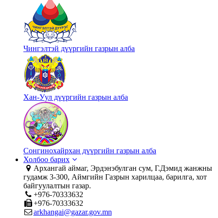
Чингэлтэй дүүргийн газрын алба
Хан-Уул дүүргийн газрын алба
Сонгинохайрхан дүүргийн газрын алба
Холбоо барих
Архангай аймаг, Эрдэнэбулган сум, Г.Дэмид жанжны
гудамж 3-300, Аймгийн Газрын харилцаа, барилга, хот
байгуулалтын газар.
+976-70333632
+976-70333632
arkhangai@gazar.gov.mn