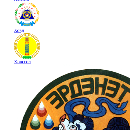
Ховд
Хөвсгөл