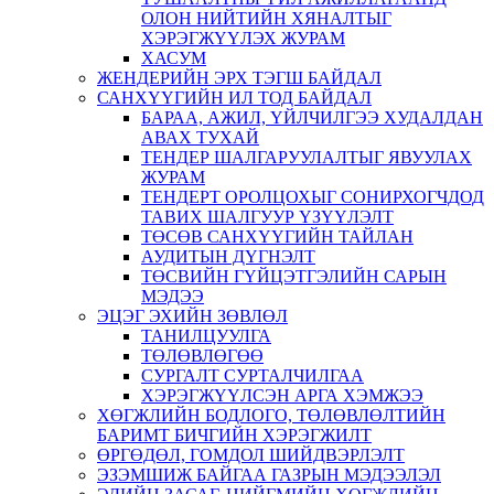
ОЛОН НИЙТИЙН ХЯНАЛТЫГ
ХЭРЭГЖҮҮЛЭХ ЖУРАМ
ХАСУМ
ЖЕНДЕРИЙН ЭРХ ТЭГШ БАЙДАЛ
САНХҮҮГИЙН ИЛ ТОД БАЙДАЛ
БАРАА, АЖИЛ, ҮЙЛЧИЛГЭЭ ХУДАЛДАН
АВАХ ТУХАЙ
ТЕНДЕР ШАЛГАРУУЛАЛТЫГ ЯВУУЛАХ
ЖУРАМ
ТЕНДЕРТ ОРОЛЦОХЫГ СОНИРХОГЧДОД
ТАВИХ ШАЛГУУР ҮЗҮҮЛЭЛТ
ТӨСӨВ САНХҮҮГИЙН ТАЙЛАН
АУДИТЫН ДҮГНЭЛТ
ТӨСВИЙН ГҮЙЦЭТГЭЛИЙН САРЫН
МЭДЭЭ
ЭЦЭГ ЭХИЙН ЗӨВЛӨЛ
ТАНИЛЦУУЛГА
ТӨЛӨВЛӨГӨӨ
СУРГАЛТ СУРТАЛЧИЛГАА
ХЭРЭГЖҮҮЛСЭН АРГА ХЭМЖЭЭ
ХӨГЖЛИЙН БОДЛОГО, ТӨЛӨВЛӨЛТИЙН
БАРИМТ БИЧГИЙН ХЭРЭГЖИЛТ
ӨРГӨДӨЛ, ГОМДОЛ ШИЙДВЭРЛЭЛТ
ЭЗЭМШИЖ БАЙГАА ГАЗРЫН МЭДЭЭЛЭЛ