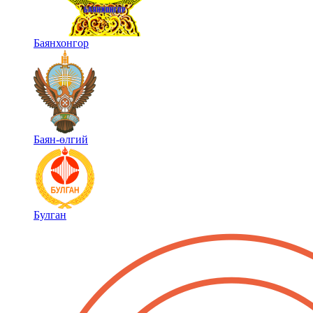
Баянхонгор
Баян-өлгий
Булган