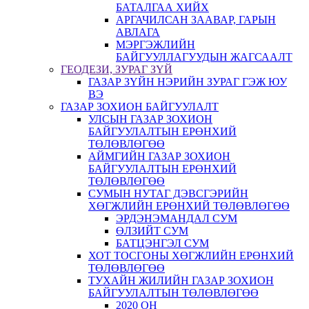
БАТАЛГАА ХИЙХ
АРГАЧИЛСАН ЗААВАР, ГАРЫН
АВЛАГА
МЭРГЭЖЛИЙН
БАЙГУУЛЛАГУУДЫН ЖАГСААЛТ
ГЕОДЕЗИ, ЗУРАГ ЗҮЙ
ГАЗАР ЗҮЙН НЭРИЙН ЗУРАГ ГЭЖ ЮУ
ВЭ
ГАЗАР ЗОХИОН БАЙГУУЛАЛТ
УЛСЫН ГАЗАР ЗОХИОН
БАЙГУУЛАЛТЫН ЕРӨНХИЙ
ТӨЛӨВЛӨГӨӨ
АЙМГИЙН ГАЗАР ЗОХИОН
БАЙГУУЛАЛТЫН ЕРӨНХИЙ
ТӨЛӨВЛӨГӨӨ
СУМЫН НУТАГ ДЭВСГЭРИЙН
ХӨГЖЛИЙН ЕРӨНХИЙ ТӨЛӨВЛӨГӨӨ
ЭРДЭНЭМАНДАЛ СУМ
ӨЛЗИЙТ СУМ
БАТЦЭНГЭЛ СУМ
ХОТ ТОСГОНЫ ХӨГЖЛИЙН ЕРӨНХИЙ
ТӨЛӨВЛӨГӨӨ
ТУХАЙН ЖИЛИЙН ГАЗАР ЗОХИОН
БАЙГУУЛАЛТЫН ТӨЛӨВЛӨГӨӨ
2020 ОН