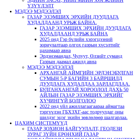
ЭДИЙН ЗАСАГ, НИЙГМИЙН ХӨГЖЛИЙН
ҮЗҮҮЛЭЛТ
МЭДЭЭ МЭДЭЭЛЭЛ
ГАЗАР ЭЗЭМШИХ ЭРХИЙН ДУУДЛАГА
ХУДАЛДААНД УРЬЖ БАЙНА.
ГАЗАР ЭЗЭМШИХ ЭРХИЙН ДУУДЛАГА
ХУДАЛДААНД УРЬЖ БАЙНА
2025 онд Гэр бүлийн хэрэгцээний
зориулалтаар олгох газрын хүсэлтийг
цахимаар авна
Эрдэнэмандал, Чулуут, Өлзийт суманд
Газрын даамал ажилд авна
МЭДЭЭ МЭДЭЭЛЭЛ
АРХАНГАЙ АЙМГИЙН ЭРДЭНЭБУЛГАН
СУМЫН 5-Р БАГИЙН 3 БАЙРШИЛД
ДУУДЛАГА ХУДАЛДАА ЗАРЛАГДЛАА.
БУЛГАНХАНГАЙ ХОРООЛОЛ ДАХЬ 50
АЙЛЫН ГАЗАР ЭЗЭМШИХ ЭРХИЙГ
ХҮЧИНГҮЙ БОЛГОЛОО
2022 онд үйл ажиллагаагаараа аймагтаа
тэргүүлэн ГБХЗХГ-аас тодруулдаг оны
шилдэг эцэг эхийн зөвлөлөөр шалгарлаа.
ЦАХИМ СИСТЕМҮҮД
ГАЗАР ЗОХИОН БАЙГУУЛАЛТ, ГЕОДЕЗИ
ЗУРАГ ЗҮЙН ЕРӨНХИЙ ГАЗАР