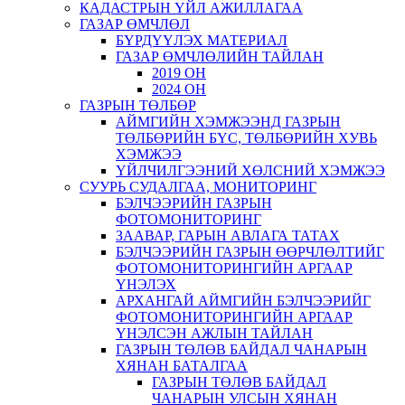
КАДАСТРЫН ҮЙЛ АЖИЛЛАГАА
ГАЗАР ӨМЧЛӨЛ
БҮРДҮҮЛЭХ МАТЕРИАЛ
ГАЗАР ӨМЧЛӨЛИЙН ТАЙЛАН
2019 ОН
2024 ОН
ГАЗРЫН ТӨЛБӨР
АЙМГИЙН ХЭМЖЭЭНД ГАЗРЫН
ТӨЛБӨРИЙН БҮС, ТӨЛБӨРИЙН ХУВЬ
ХЭМЖЭЭ
ҮЙЛЧИЛГЭЭНИЙ ХӨЛСНИЙ ХЭМЖЭЭ
СУУРЬ СУДАЛГАА, МОНИТОРИНГ
БЭЛЧЭЭРИЙН ГАЗРЫН
ФОТОМОНИТОРИНГ
ЗААВАР, ГАРЫН АВЛАГА ТАТАХ
БЭЛЧЭЭРИЙН ГАЗРЫН ӨӨРЧЛӨЛТИЙГ
ФОТОМОНИТОРИНГИЙН АРГААР
ҮНЭЛЭХ
АРХАНГАЙ АЙМГИЙН БЭЛЧЭЭРИЙГ
ФОТОМОНИТОРИНГИЙН АРГААР
ҮНЭЛСЭН АЖЛЫН ТАЙЛАН
ГАЗРЫН ТӨЛӨВ БАЙДАЛ ЧАНАРЫН
ХЯНАН БАТАЛГАА
ГАЗРЫН ТӨЛӨВ БАЙДАЛ
ЧАНАРЫН УЛСЫН ХЯНАН