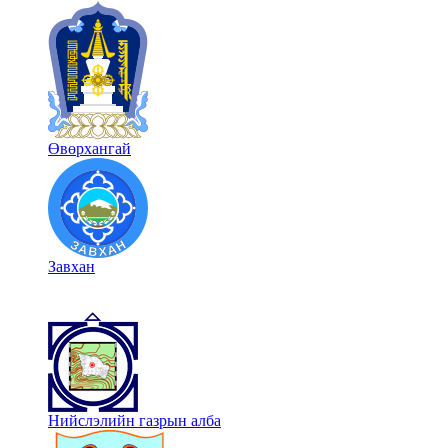
Өвөрхангай
Завхан
Нийслэлийн газрын алба