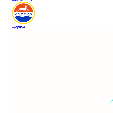
Дорнод