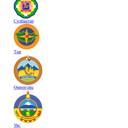
Сүхбаатар
Төв
Өмнөговь
Увс