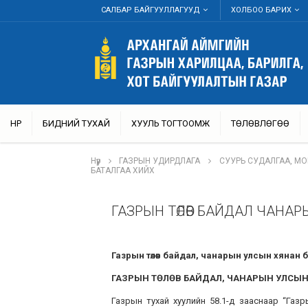
САЛБАР БАЙГУУЛЛАГУУД
ХОЛБОО БАРИХ
НҮҮР
БИДНИЙ ТУХАЙ
ХУУЛЬ ТОГТООМЖ
ТӨЛӨВЛӨГӨӨ
Нүүр
ГАЗРЫН УДИРДЛАГА
СУУРЬ СУДАЛГАА, М
БАТАЛГАА ХИЙХ
ГАЗРЫН ТӨЛӨВ БАЙДАЛ ЧАНА
Газрын төлөв байдал, чанарын улсын хянан 
ГАЗРЫН ТӨЛӨВ БАЙДАЛ, ЧАНАРЫН УЛСЫН 
Газрын тухай хуулийн 58.1-д зааснаар “Газр