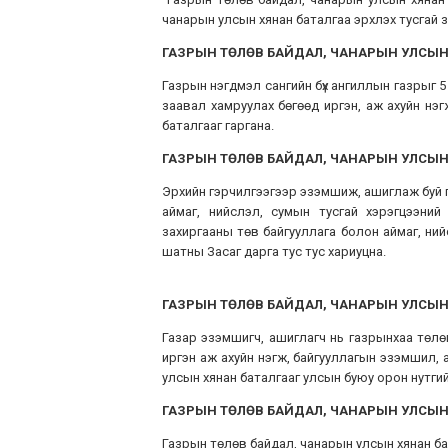
чанарын улсын хянан баталгаа эрхлэх тусгай з
ГАЗРЫН ТӨЛӨВ БАЙДАЛ, ЧАНАРЫН УЛСЫН
Газрын нэгдмэл сангийн бүх ангиллын газрыг 
заавал хамруулах бөгөөд иргэн, аж ахуйн нэг
баталгааг гаргана.
ГАЗРЫН ТӨЛӨВ БАЙДАЛ, ЧАНАРЫН УЛСЫН 
Эрхийн гэрчилгээгээр эзэмшиж, ашиглаж буй 
аймаг, нийслэл, сумын тусгай хэрэгцээни
захиргааны төв байгууллага болон аймаг, ний
шатны Засаг дарга тус тус хариуцна.
ГАЗРЫН ТӨЛӨВ БАЙДАЛ, ЧАНАРЫН УЛСЫ
Газар эзэмшигч, ашиглагч нь газрынхаа төлө
иргэн аж ахуйн нэгж, байгууллагын эзэмшил,
улсын хянан баталгааг улсын буюу орон нутгийн 
ГАЗРЫН ТӨЛӨВ БАЙДАЛ, ЧАНАРЫН УЛСЫН 
Газрын төлөв байдал, чанарын улсын хянан бат