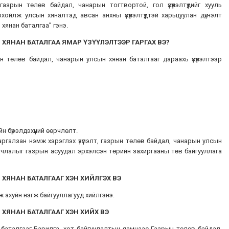
газрын төлөв байдал, чанарын тогтвортой, гол үзүүлэлтүүдийг хууль
йлж улсын хяналтад авсан анхны үзүүлэлтүүдтэй харьцуулан дүгнэлт
хянан баталгаа” гэнэ.
ХЯНАН БАТАЛГАА ЯМАР ҮЗҮҮЛЭЛТЭЭР ГАРГАХ ВЭ?
 төлөв байдал, чанарын улсын хянан баталгааг дараахь үзүүлэлтээр
н бүрэлдэхүүний өөрчлөлт.
харгалзан нэмж хэрэглэх үзүүлэлт, газрын төлөв байдал, чанарын улсын
гачлалыг газрын асуудал эрхэлсэн төрийн захиргааны төв байгууллага
 ХЯНАН БАТАЛГАА
Г ХЭН ХИЙЛГЭХ ВЭ
аж ахуйн нэгж байгууллагууд хийлгэнэ.
 ХЯНАН БАТАЛГАА
Г ХЭН ХИЙХ ВЭ
баталгааг Барилга, хот байгуулалтын яамнаас Газрын төлөв байдал,