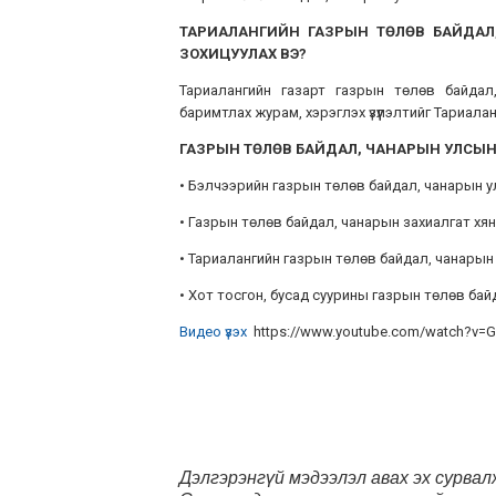
ТАРИАЛАНГИЙН ГАЗРЫН ТӨЛӨВ БАЙДАЛ
ЗОХИЦУУЛАХ ВЭ?
Тариалангийн газарт газрын төлөв байдал
баримтлах журам, хэрэглэх үзүүлэлтийг Тариала
ГАЗРЫН ТӨЛӨВ БАЙДАЛ, ЧАНАРЫН УЛСЫН 
• Бэлчээрийн газрын төлөв байдал, чанарын 
• Газрын төлөв байдал, чанарын захиалгат х
• Тариалангийн газрын төлөв байдал, чанары
• Хот тосгон, бусад суурины газрын төлөв ба
Видео үзэх
https://www.youtube.com/watch?v=
Дэлгэрэнгүй мэдээлэл авах эх сурвал