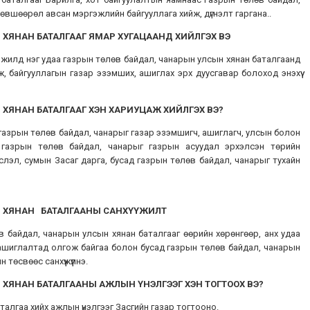
өвшөөрөл авсан мэргэжлийн байгууллага хийж, дүгнэлт гаргана..
 ХЯНАН БАТАЛГАА
Г ЯМАР ХУГАЦААНД ХИЙЛГЭХ ВЭ
5 жилд нэг удаа газрын төлөв байдал, чанарын улсын хянан баталгаанд
ж, байгууллагын газар эзэмших, ашиглах эрх дуусгавар болоход энэхүү
ХЯНАН БАТАЛГААГ ХЭН ХАРИУЦАЖ ХИЙЛГЭХ ВЭ?
газрын төлөв байдал, чанарыг газар эзэмшигч, ашиглагч, улсын болон
й газрын төлөв байдал, чанарыг газрын асуудал эрхэлсэн төрийн
слэл, сумын Засаг дарга, бусад газрын төлөв байдал, чанарыг тухайн
Н ХЯНАН БАТАЛГААНЫ САНХҮҮЖИЛТ
в байдал, чанарын улсын хянан баталгааг өөрийн хөрөнгөөр, анх удаа
 ашиглалтад олгож байгаа болон бусад газрын төлөв байдал, чанарын
төсвөөс санхүүжүүлнэ.
ХЯНАН БАТАЛГААНЫ АЖЛЫН ҮНЭЛГЭЭГ ХЭН ТОГТООХ ВЭ?
алгаа хийх ажлын үнэлгээг Засгийн газар тогтооно.