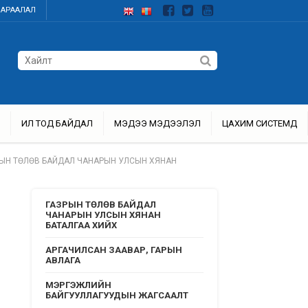
ДАРААЛАЛ
ИЛ ТОД БАЙДАЛ
МЭДЭЭ МЭДЭЭЛЭЛ
ЦАХИМ СИСТЕМҮҮД
ЫН ТӨЛӨВ БАЙДАЛ ЧАНАРЫН УЛСЫН ХЯНАН
ГАЗРЫН ТӨЛӨВ БАЙДАЛ
ЧАНАРЫН УЛСЫН ХЯНАН
БАТАЛГАА ХИЙХ
АРГАЧИЛСАН ЗААВАР, ГАРЫН
АВЛАГА
МЭРГЭЖЛИЙН
БАЙГУУЛЛАГУУДЫН ЖАГСААЛТ