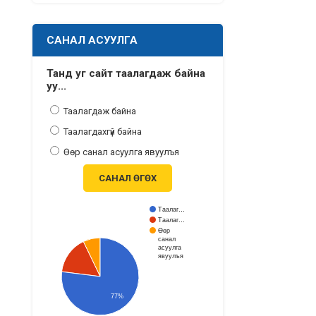
САНАЛ АСУУЛГА
Танд уг сайт таалагдаж байна
уу...
Таалагдаж байна
Таалагдахгүй байна
Өөр санал асуулга явуулъя
САНАЛ ӨГӨХ
Таалаг…
Таалаг…
Өөр
санал
асуулга
явуулъя
77%