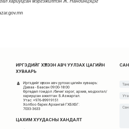
удал хариуцсан мэргэжилтэн Ж. Нандинцэцэг
zar.gov.mn
ИРГЭДИЙГ ХҮЛЭЭН АВЧ УУЛЗАХ ЦАГИЙН
САН
ХУВААРЬ
Иргэдийг хүлээн авч уулзах цагийн хуваарь:
Даваа - Баасан 09:00-18:00
Өргөдөл гомдол /бичиг хэрэг, архив, мэдээлэл/
хариуцсан ажилтан: Б.Азжаргал.
Утас: +976-89919151
Холбоо барих Архангай ГХБХБГ:
7033-3633
ЦАХИМ ХУУДАСНЫ ХАНДАЛТ