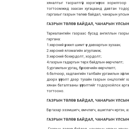
хяналтыг тасралтгүй хэрэгжүүлэх зорилгоор 
тогтоомжид заасан хугацаанд давтан тодорхо
гаргахыг газрын төлөв байдал, чанарын улсын 
ГАЗРЫН ТӨЛӨВ БАЙДАЛ, ЧАНАРЫН УЛСЫН 
Тариалангийн газраас бусад ангиллын газрын
гаргана:
1.хөрсний үржил шимт үе давхаргын зузаан;
2.хөрсний ялзмагийн агууламж;
3.хөрсний бохирдолт, хордолт;
4.газрын гадаргын төрх байдлын өөрчлөлт;
5.ургамлын ургац, бүрхэвчийн өөрчлөлт;
6.бэлчээр, хадлангийн талбайн ургамлын зүйлий
дээрх үзүүлэлт дээр тухайн газрын онцлогийг 
хянан баталгааны үзүүлэлтийг тодорхойлох ар
тогтооно.
ГАЗРЫН ТӨЛӨВ БАЙДАЛ, ЧАНАРЫН УЛСЫН
Бүх газар эзэмшигч, өмчлөгч, ашиглагч иргэн, 
ГАЗРЫН ТӨЛӨВ БАЙДАЛ, ЧАНАРЫН УЛСЫН
Газрын төлөв байдал, чанарын улсын хянан 