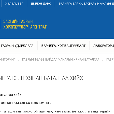
ХЭЛЭЛЦҮҮЛЭГ
ШИЛЭН ДАНС
БАРИЛГА БАРИХ, ЗАСВАРЫН АЖЛЫН 
ГАЗРЫН УДИРДЛАГА
БАРИЛГА, ХОТ БАЙГУУЛАЛТ
ЛАБОРАТОРИ
ОНИТОРИНГ
ГАЗРЫН ТӨЛӨВ БАЙДАЛ ЧАНАРЫН ХЯНАН БАТАЛГАА
ГАЗР
РЫН УЛСЫН ХЯНАН БАТАЛГАА ХИЙХ
баталгаа
хийх
ХЯНАН БАТАЛГАА ГЭЖ ЮУ ВЭ
?
ыг үр ашигтай, зохистой ашиглах, хамгаалах үйл ажиллагаанд төрийн