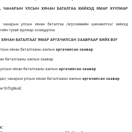
, ЧАНАРЫН УЛСЫН ХЯНАН БАТАЛГАА ХИЙХЭД ЯМАР ХУУЛИАР
, чанарын улсын хянан баталгаа /агрохимийн шинжилгээ/ хийхэд
нгийн тухай хуулиар зохицуулна.
ХЯНАН БАТАЛГААГ ЯМАР АРГАЧИЛСАН ЗААВРААР ХИЙХ ВЭ?
улсын хянан баталгааны ажлын
аргачилсан заавар
янан баталгааны ажлын заавар
н улсын хянан баталгааны ажлын
аргачилсан заавар
йдал, чанарын улсын хянан баталгааны ажлын
аргачилсан заавар
Gw1bf3g8usE
ж: