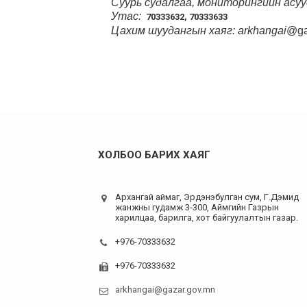
Суурь судалгаа, мониторингийн асу
Утас:
70333632, 70333633
Цахим шуудангын хаяг: arkhangai
@ga
ХОЛБОО БАРИХ ХАЯГ
Архангай аймаг, Эрдэнэбулган сум, Г.Дэмид
жанжны гудамж 3-300, Аймгийн Газрын
харилцаа, барилга, хот байгуулалтын газар.
+976-70333632
+976-70333632
arkhangai@gazar.gov.mn