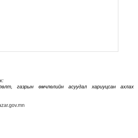
ж:
лөлт, газрын өмчлөлийн асуудал хариуцсан ахлах
zar.gov.mn