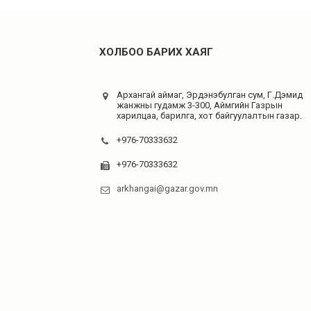
ХОЛБОО БАРИХ ХАЯГ
Архангай аймаг, Эрдэнэбулган сум, Г.Дэмид
жанжны гудамж 3-300, Аймгийн Газрын
харилцаа, барилга, хот байгуулалтын газар.
+976-70333632
+976-70333632
arkhangai@gazar.gov.mn