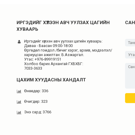
ИРГЭДИЙГ ХҮЛЭЭН АВЧ УУЛЗАХ ЦАГИЙН
САН
ХУВААРЬ
Иргэдийг хүлээн авч уулзах цагийн хуваарь:
Даваа - Баасан 09:00-18:00
Өргөдөл гомдол /бичиг хэрэг, архив, мэдээлэл/
хариуцсан ажилтан: Б.Азжаргал.
Утас: +976-89919151
Холбоо барих Архангай ГХБХБГ:
7033-3633
ЦАХИМ ХУУДАСНЫ ХАНДАЛТ
Өнөөдөр: 336
Өчигдөр: 323
Энэ сард: 3766