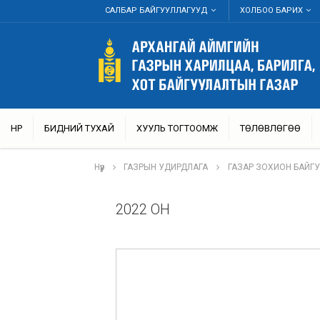
САЛБАР БАЙГУУЛЛАГУУД
ХОЛБОО БАРИХ
НҮҮР
БИДНИЙ ТУХАЙ
ХУУЛЬ ТОГТООМЖ
ТӨЛӨВЛӨГӨӨ
Нүүр
ГАЗРЫН УДИРДЛАГА
ГАЗАР ЗОХИОН БАЙГ
2022 ОН