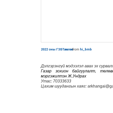
2022 оны ГЗБТөлөвлөгөө
from
hi_bmb
Дэлгэрэнгүй мэдээлэл авах эх сурвал
Газар зохион байгуулалт, төлөв
мэргэжилтэн Ж.Ундрах
Утас: 70333633
Цахим шуудангын хаяг:
arkhangai@ga