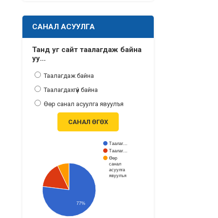
САНАЛ АСУУЛГА
Танд уг сайт таалагдаж байна
уу...
Таалагдаж байна
Таалагдахгүй байна
Өөр санал асуулга явуулъя
САНАЛ ӨГӨХ
Таалаг…
Таалаг…
Өөр
санал
асуулга
явуулъя
77%