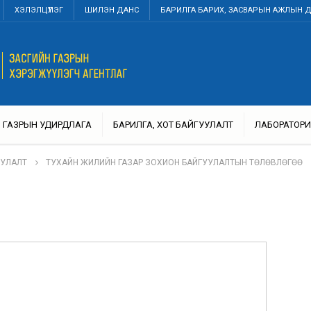
ХЭЛЭЛЦҮҮЛЭГ
ШИЛЭН ДАНС
БАРИЛГА БАРИХ, ЗАСВАРЫН АЖЛЫН 
ГАЗРЫН УДИРДЛАГА
БАРИЛГА, ХОТ БАЙГУУЛАЛТ
ЛАБОРАТОРИ
УУЛАЛТ
ТУХАЙН ЖИЛИЙН ГАЗАР ЗОХИОН БАЙГУУЛАЛТЫН ТӨЛӨВЛӨГӨӨ