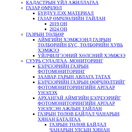
КАДАСТРЫН ҮЙЛ АЖИЛЛАГАА
ГАЗАР ӨМЧЛӨЛ
БҮРДҮҮЛЭХ МАТЕРИАЛ
ГАЗАР ӨМЧЛӨЛИЙН ТАЙЛАН
2019 ОН
2024 ОН
ГАЗРЫН ТӨЛБӨР
АЙМГИЙН ХЭМЖЭЭНД ГАЗРЫН
ТӨЛБӨРИЙН БҮС, ТӨЛБӨРИЙН ХУВЬ
ХЭМЖЭЭ
ҮЙЛЧИЛГЭЭНИЙ ХӨЛСНИЙ ХЭМЖЭЭ
СУУРЬ СУДАЛГАА, МОНИТОРИНГ
БЭЛЧЭЭРИЙН ГАЗРЫН
ФОТОМОНИТОРИНГ
ЗААВАР, ГАРЫН АВЛАГА ТАТАХ
БЭЛЧЭЭРИЙН ГАЗРЫН ӨӨРЧЛӨЛТИЙГ
ФОТОМОНИТОРИНГИЙН АРГААР
ҮНЭЛЭХ
АРХАНГАЙ АЙМГИЙН БЭЛЧЭЭРИЙГ
ФОТОМОНИТОРИНГИЙН АРГААР
ҮНЭЛСЭН АЖЛЫН ТАЙЛАН
ГАЗРЫН ТӨЛӨВ БАЙДАЛ ЧАНАРЫН
ХЯНАН БАТАЛГАА
ГАЗРЫН ТӨЛӨВ БАЙДАЛ
ЧАНАРЫН УЛСЫН ХЯНАН