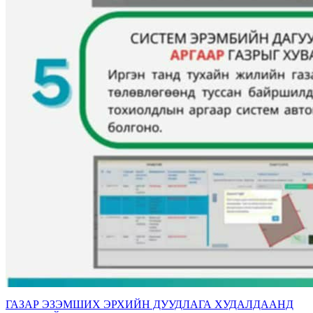
ГАЗАР ЭЗЭМШИХ ЭРХИЙН ДУУДЛАГА ХУДАЛДААНД