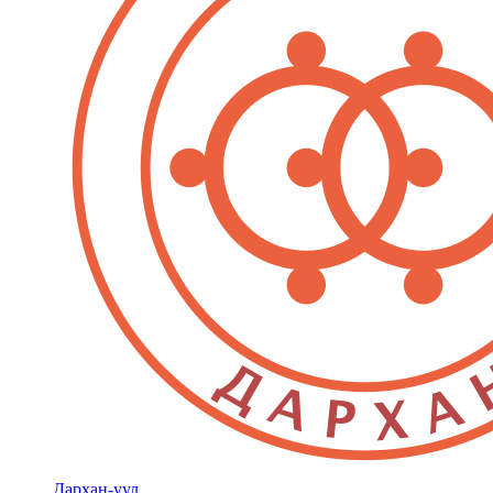
Дархан-уул