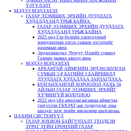
ЭДИЙН ЗАСАГ, НИЙГМИЙН ХӨГЖЛИЙН
ҮЗҮҮЛЭЛТ
МЭДЭЭ МЭДЭЭЛЭЛ
ГАЗАР ЭЗЭМШИХ ЭРХИЙН ДУУДЛАГА
ХУДАЛДААНД УРЬЖ БАЙНА.
ГАЗАР ЭЗЭМШИХ ЭРХИЙН ДУУДЛАГА
ХУДАЛДААНД УРЬЖ БАЙНА
2025 онд Гэр бүлийн хэрэгцээний
зориулалтаар олгох газрын хүсэлтийг
цахимаар авна
Эрдэнэмандал, Чулуут, Өлзийт суманд
Газрын даамал ажилд авна
МЭДЭЭ МЭДЭЭЛЭЛ
АРХАНГАЙ АЙМГИЙН ЭРДЭНЭБУЛГАН
СУМЫН 5-Р БАГИЙН 3 БАЙРШИЛД
ДУУДЛАГА ХУДАЛДАА ЗАРЛАГДЛАА.
БУЛГАНХАНГАЙ ХОРООЛОЛ ДАХЬ 50
АЙЛЫН ГАЗАР ЭЗЭМШИХ ЭРХИЙГ
ХҮЧИНГҮЙ БОЛГОЛОО
2022 онд үйл ажиллагаагаараа аймагтаа
тэргүүлэн ГБХЗХГ-аас тодруулдаг оны
шилдэг эцэг эхийн зөвлөлөөр шалгарлаа.
ЦАХИМ СИСТЕМҮҮД
ГАЗАР ЗОХИОН БАЙГУУЛАЛТ, ГЕОДЕЗИ
ЗУРАГ ЗҮЙН ЕРӨНХИЙ ГАЗАР