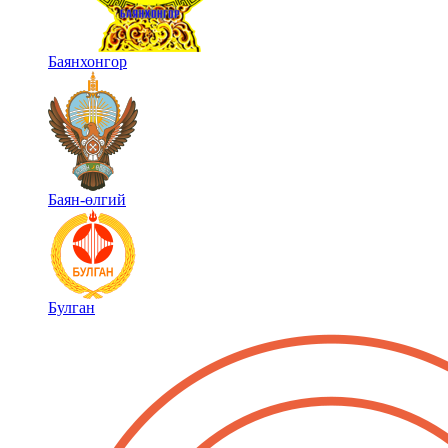
Баянхонгор
Баян-өлгий
Булган