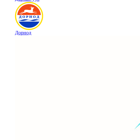
Дорнод