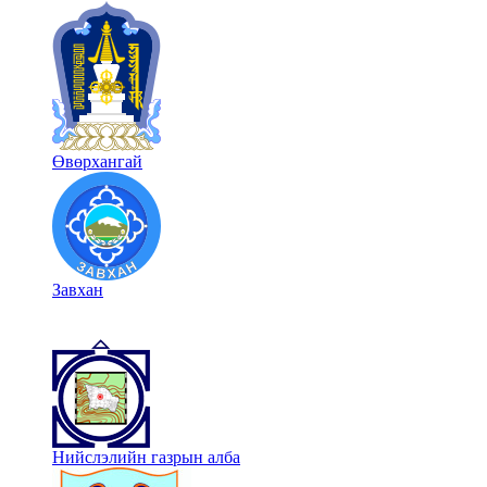
Өвөрхангай
Завхан
Нийслэлийн газрын алба