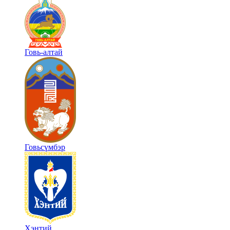
Говь-алтай
Говьсүмбэр
Хэнтий