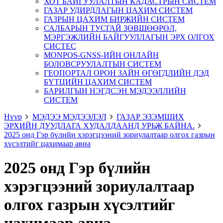
ХОТ БАЙГУУЛАЛТЫН КАДАСТРЫН СИСТЕМ
ГАЗАР УДИРДЛАГЫН ЦАХИМ СИСТЕМ
ГАЗРЫН ЦАХИМ БИРЖИЙН СИСТЕМ
САЛБАРЫН ТУСГАЙ ЗӨВШӨӨРӨЛ,
МЭРГЭЖЛИЙН БАЙГУУЛЛАГЫН ЭРХ ОЛГОХ
СИСТЕС
MONPOS-GNSS-ИЙН ОНЛАЙН
БОЛОВСРУУЛАЛТЫН СИСТЕМ
ГЕОПОРТАЛ ОРОН ЗАЙН ӨГӨГДЛИЙН ДЭД
БҮТЦИЙН ЦАХИМ СИСТЕМ
БАРИЛГЫН НЭГДСЭН МЭДЭЭЛЛИЙН
СИСТЕМ
Нүүр
МЭДЭЭ МЭДЭЭЛЭЛ
ГАЗАР ЭЗЭМШИХ
ЭРХИЙН ДУУДЛАГА ХУДАЛДААНД УРЬЖ БАЙНА.
2025 онд Гэр бүлийн хэрэгцээний зориулалтаар олгох газрын
хүсэлтийг цахимаар авна
2025 онд Гэр бүлийн
хэрэгцээний зориулалтаар
олгох газрын хүсэлтийг