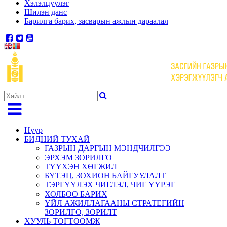
Хэлэлцүүлэг
Шилэн данс
Барилга барих, засварын ажлын дараалал
Нүүр
БИДНИЙ ТУХАЙ
ГАЗРЫН ДАРГЫН МЭНДЧИЛГЭЭ
ЭРХЭМ ЗОРИЛГО
ТҮҮХЭН ХӨГЖИЛ
БҮТЭЦ, ЗОХИОН БАЙГУУЛАЛТ
ТЭРГҮҮЛЭХ ЧИГЛЭЛ, ЧИГ ҮҮРЭГ
ХОЛБОО БАРИХ
ҮЙЛ АЖИЛЛАГААНЫ СТРАТЕГИЙН
ЗОРИЛГО, ЗОРИЛТ
ХУУЛЬ ТОГТООМЖ