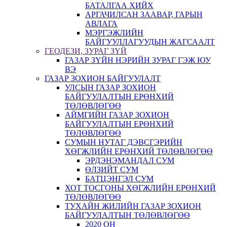
БАТАЛГАА ХИЙХ
АРГАЧИЛСАН ЗААВАР, ГАРЫН
АВЛАГА
МЭРГЭЖЛИЙН
БАЙГУУЛЛАГУУДЫН ЖАГСААЛТ
ГЕОДЕЗИ, ЗУРАГ ЗҮЙ
ГАЗАР ЗҮЙН НЭРИЙН ЗУРАГ ГЭЖ ЮУ
ВЭ
ГАЗАР ЗОХИОН БАЙГУУЛАЛТ
УЛСЫН ГАЗАР ЗОХИОН
БАЙГУУЛАЛТЫН ЕРӨНХИЙ
ТӨЛӨВЛӨГӨӨ
АЙМГИЙН ГАЗАР ЗОХИОН
БАЙГУУЛАЛТЫН ЕРӨНХИЙ
ТӨЛӨВЛӨГӨӨ
СУМЫН НУТАГ ДЭВСГЭРИЙН
ХӨГЖЛИЙН ЕРӨНХИЙ ТӨЛӨВЛӨГӨӨ
ЭРДЭНЭМАНДАЛ СУМ
ӨЛЗИЙТ СУМ
БАТЦЭНГЭЛ СУМ
ХОТ ТОСГОНЫ ХӨГЖЛИЙН ЕРӨНХИЙ
ТӨЛӨВЛӨГӨӨ
ТУХАЙН ЖИЛИЙН ГАЗАР ЗОХИОН
БАЙГУУЛАЛТЫН ТӨЛӨВЛӨГӨӨ
2020 ОН