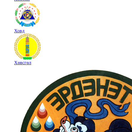
Ховд
Хөвсгөл