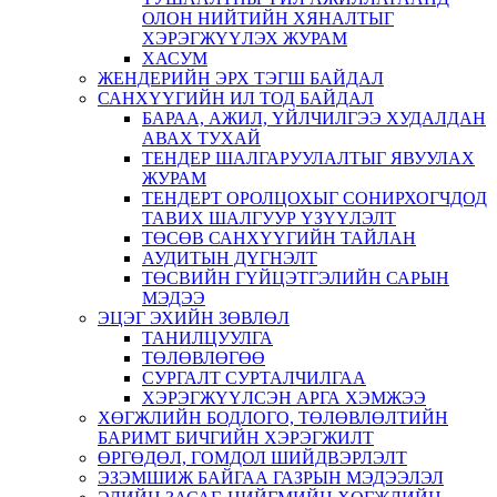
ОЛОН НИЙТИЙН ХЯНАЛТЫГ
ХЭРЭГЖҮҮЛЭХ ЖУРАМ
ХАСУМ
ЖЕНДЕРИЙН ЭРХ ТЭГШ БАЙДАЛ
САНХҮҮГИЙН ИЛ ТОД БАЙДАЛ
БАРАА, АЖИЛ, ҮЙЛЧИЛГЭЭ ХУДАЛДАН
АВАХ ТУХАЙ
ТЕНДЕР ШАЛГАРУУЛАЛТЫГ ЯВУУЛАХ
ЖУРАМ
ТЕНДЕРТ ОРОЛЦОХЫГ СОНИРХОГЧДОД
ТАВИХ ШАЛГУУР ҮЗҮҮЛЭЛТ
ТӨСӨВ САНХҮҮГИЙН ТАЙЛАН
АУДИТЫН ДҮГНЭЛТ
ТӨСВИЙН ГҮЙЦЭТГЭЛИЙН САРЫН
МЭДЭЭ
ЭЦЭГ ЭХИЙН ЗӨВЛӨЛ
ТАНИЛЦУУЛГА
ТӨЛӨВЛӨГӨӨ
СУРГАЛТ СУРТАЛЧИЛГАА
ХЭРЭГЖҮҮЛСЭН АРГА ХЭМЖЭЭ
ХӨГЖЛИЙН БОДЛОГО, ТӨЛӨВЛӨЛТИЙН
БАРИМТ БИЧГИЙН ХЭРЭГЖИЛТ
ӨРГӨДӨЛ, ГОМДОЛ ШИЙДВЭРЛЭЛТ
ЭЗЭМШИЖ БАЙГАА ГАЗРЫН МЭДЭЭЛЭЛ