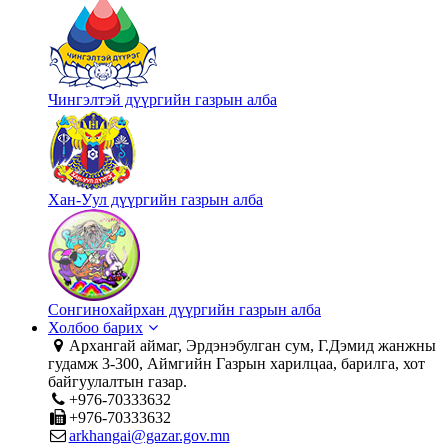
Чингэлтэй дүүргийн газрын алба
Хан-Уул дүүргийн газрын алба
Сонгинохайрхан дүүргийн газрын алба
Холбоо барих
Архангай аймаг, Эрдэнэбулган сум, Г.Дэмид жанжны
гудамж 3-300, Аймгийн Газрын харилцаа, барилга, хот
байгуулалтын газар.
+976-70333632
+976-70333632
arkhangai@gazar.gov.mn