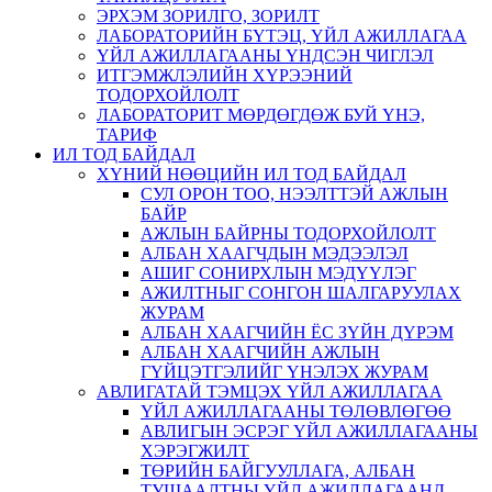
ЭРХЭМ ЗОРИЛГО, ЗОРИЛТ
ЛАБОРАТОРИЙН БҮТЭЦ, ҮЙЛ АЖИЛЛАГАА
ҮЙЛ АЖИЛЛАГААНЫ ҮНДСЭН ЧИГЛЭЛ
ИТГЭМЖЛЭЛИЙН ХҮРЭЭНИЙ
ТОДОРХОЙЛОЛТ
ЛАБОРАТОРИТ МӨРДӨГДӨЖ БУЙ ҮНЭ,
ТАРИФ
ИЛ ТОД БАЙДАЛ
ХҮНИЙ НӨӨЦИЙН ИЛ ТОД БАЙДАЛ
СУЛ ОРОН ТОО, НЭЭЛТТЭЙ АЖЛЫН
БАЙР
АЖЛЫН БАЙРНЫ ТОДОРХОЙЛОЛТ
АЛБАН ХААГЧДЫН МЭДЭЭЛЭЛ
АШИГ СОНИРХЛЫН МЭДҮҮЛЭГ
АЖИЛТНЫГ СОНГОН ШАЛГАРУУЛАХ
ЖУРАМ
АЛБАН ХААГЧИЙН ЁС ЗҮЙН ДҮРЭМ
АЛБАН ХААГЧИЙН АЖЛЫН
ГҮЙЦЭТГЭЛИЙГ ҮНЭЛЭХ ЖУРАМ
АВЛИГАТАЙ ТЭМЦЭХ ҮЙЛ АЖИЛЛАГАА
ҮЙЛ АЖИЛЛАГААНЫ ТӨЛӨВЛӨГӨӨ
АВЛИГЫН ЭСРЭГ ҮЙЛ АЖИЛЛАГААНЫ
ХЭРЭГЖИЛТ
ТӨРИЙН БАЙГУУЛЛАГА, АЛБАН
ТУШААЛТНЫ ҮЙЛ АЖИЛЛАГААНД