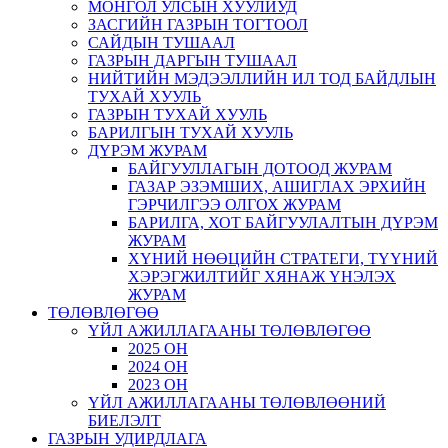
МОНГОЛ УЛСЫН ХУУЛИУД
ЗАСГИЙН ГАЗРЫН ТОГТООЛ
САЙДЫН ТУШААЛ
ГАЗРЫН ДАРГЫН ТУШААЛ
НИЙТИЙН МЭДЭЭЛЛИЙН ИЛ ТОД БАЙДЛЫН
ТУХАЙ ХУУЛЬ
ГАЗРЫН ТУХАЙ ХУУЛЬ
БАРИЛГЫН ТУХАЙ ХУУЛЬ
ДҮРЭМ ЖУРАМ
БАЙГУУЛЛАГЫН ДОТООД ЖУРАМ
ГАЗАР ЭЗЭМШИХ, АШИГЛАХ ЭРХИЙН
ГЭРЧИЛГЭЭ ОЛГОХ ЖУРАМ
БАРИЛГА, ХОТ БАЙГУУЛАЛТЫН ДҮРЭМ
ЖУРАМ
ХҮНИЙ НӨӨЦИЙН СТРАТЕГИ, ТҮҮНИЙ
ХЭРЭГЖИЛТИЙГ ХЯНАЖ ҮНЭЛЭХ
ЖУРАМ
ТӨЛӨВЛӨГӨӨ
ҮЙЛ АЖИЛЛАГААНЫ ТӨЛӨВЛӨГӨӨ
2025 ОН
2024 ОН
2023 ОН
ҮЙЛ АЖИЛЛАГААНЫ ТӨЛӨВЛӨӨНИЙ
БИЕЛЭЛТ
ГАЗРЫН УДИРДЛАГА