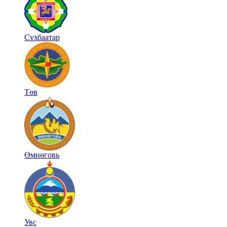
Сүхбаатар
Төв
Өмнөговь
Увс