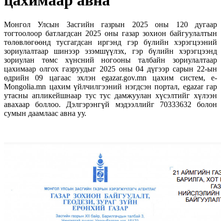
цахимаар авна
Монгол Улсын Засгийн газрын 2025 оны 120 дугаар
тогтоолоор батлагдсан 2025 оны газар зохион байгуулалтын
төлөвлөгөөнд тусгагдсан иргэнд гэр бүлийн хэрэгцээний
зориулалтаар шинээр эзэмшүүлэх, гэр бүлийн хэрэгцээнд
зориулан төмс хүнсний ногооны талбайн зориулалтаар
цахимаар олгох газруудыг 2025 оны 04 дүгээр сарын 22-ын
өдрийн 09 цагаас эхлэн egazar.gov.mn цахим систем, e-
Mongolia.mn цахим үйлчилгээний нэгдсэн портал, egazar гар
утасны апликейшнаар тус тус дамжуулан хүсэлтийг хүлээн
авахаар боллоо. Дэлгэрэнгүй мэдээллийг 70333632 болон
сумын даамлаас авна уу.