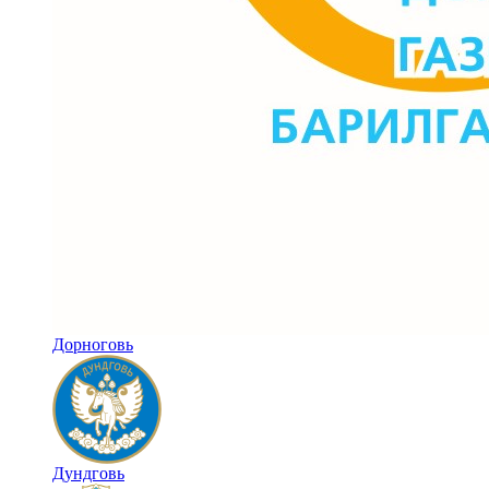
Дорноговь
Дундговь