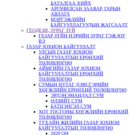
БАТАЛГАА ХИЙХ
АРГАЧИЛСАН ЗААВАР, ГАРЫН
АВЛАГА
МЭРГЭЖЛИЙН
БАЙГУУЛЛАГУУДЫН ЖАГСААЛТ
ГЕОДЕЗИ, ЗУРАГ ЗҮЙ
ГАЗАР ЗҮЙН НЭРИЙН ЗУРАГ ГЭЖ ЮУ
ВЭ
ГАЗАР ЗОХИОН БАЙГУУЛАЛТ
УЛСЫН ГАЗАР ЗОХИОН
БАЙГУУЛАЛТЫН ЕРӨНХИЙ
ТӨЛӨВЛӨГӨӨ
АЙМГИЙН ГАЗАР ЗОХИОН
БАЙГУУЛАЛТЫН ЕРӨНХИЙ
ТӨЛӨВЛӨГӨӨ
СУМЫН НУТАГ ДЭВСГЭРИЙН
ХӨГЖЛИЙН ЕРӨНХИЙ ТӨЛӨВЛӨГӨӨ
ЭРДЭНЭМАНДАЛ СУМ
ӨЛЗИЙТ СУМ
БАТЦЭНГЭЛ СУМ
ХОТ ТОСГОНЫ ХӨГЖЛИЙН ЕРӨНХИЙ
ТӨЛӨВЛӨГӨӨ
ТУХАЙН ЖИЛИЙН ГАЗАР ЗОХИОН
БАЙГУУЛАЛТЫН ТӨЛӨВЛӨГӨӨ
2020 ОН