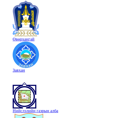
Өвөрхангай
Завхан
Нийслэлийн газрын алба