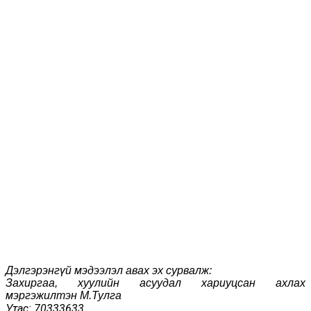
Дэлгэрэнгүй мэдээлэл авах эх сурвалж:
Захиргаа, хуулийн асуудал хариуцсан ахлах
мэргэжилтэн М.Тулга
тас: 70333633
У