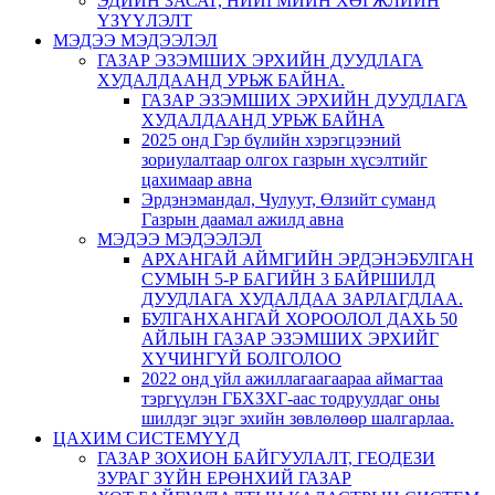
ЭДИЙН ЗАСАГ, НИЙГМИЙН ХӨГЖЛИЙН
ҮЗҮҮЛЭЛТ
МЭДЭЭ МЭДЭЭЛЭЛ
ГАЗАР ЭЗЭМШИХ ЭРХИЙН ДУУДЛАГА
ХУДАЛДААНД УРЬЖ БАЙНА.
ГАЗАР ЭЗЭМШИХ ЭРХИЙН ДУУДЛАГА
ХУДАЛДААНД УРЬЖ БАЙНА
2025 онд Гэр бүлийн хэрэгцээний
зориулалтаар олгох газрын хүсэлтийг
цахимаар авна
Эрдэнэмандал, Чулуут, Өлзийт суманд
Газрын даамал ажилд авна
МЭДЭЭ МЭДЭЭЛЭЛ
АРХАНГАЙ АЙМГИЙН ЭРДЭНЭБУЛГАН
СУМЫН 5-Р БАГИЙН 3 БАЙРШИЛД
ДУУДЛАГА ХУДАЛДАА ЗАРЛАГДЛАА.
БУЛГАНХАНГАЙ ХОРООЛОЛ ДАХЬ 50
АЙЛЫН ГАЗАР ЭЗЭМШИХ ЭРХИЙГ
ХҮЧИНГҮЙ БОЛГОЛОО
2022 онд үйл ажиллагаагаараа аймагтаа
тэргүүлэн ГБХЗХГ-аас тодруулдаг оны
шилдэг эцэг эхийн зөвлөлөөр шалгарлаа.
ЦАХИМ СИСТЕМҮҮД
ГАЗАР ЗОХИОН БАЙГУУЛАЛТ, ГЕОДЕЗИ
ЗУРАГ ЗҮЙН ЕРӨНХИЙ ГАЗАР