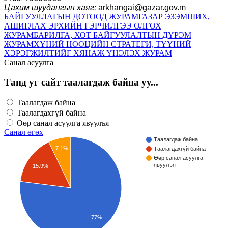
Цахим шуудангын хаяг:
arkhangai@gazar.gov.m
БАЙГУУЛЛАГЫН ДОТООД ЖУРАМ
ГАЗАР ЭЗЭМШИХ,
АШИГЛАХ ЭРХИЙН ГЭРЧИЛГЭЭ ОЛГОХ
ЖУРАМ
БАРИЛГА, ХОТ БАЙГУУЛАЛТЫН ДҮРЭМ
ЖУРАМ
ХҮНИЙ НӨӨЦИЙН СТРАТЕГИ, ТҮҮНИЙ
ХЭРЭГЖИЛТИЙГ ХЯНАЖ ҮНЭЛЭХ ЖУРАМ
Санал асуулга
Танд уг сайт таалагдаж байна уу...
Таалагдаж байна
Таалагдахгүй байна
Өөр санал асуулга явуулъя
Санал өгөх
Таалагдаж байна
7.1%
Таалагдахгүй байна
Өөр санал асуулга
явуулъя
15.9%
77%