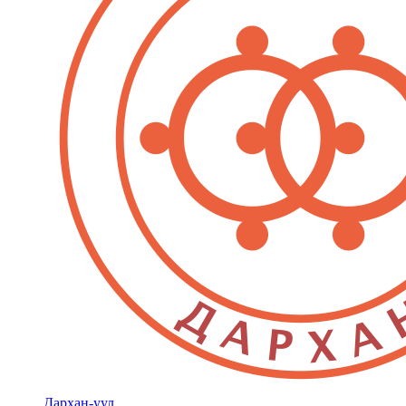
Дархан-уул