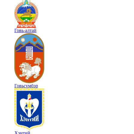
Говь-алтай
Говьсүмбэр
Хэнтий