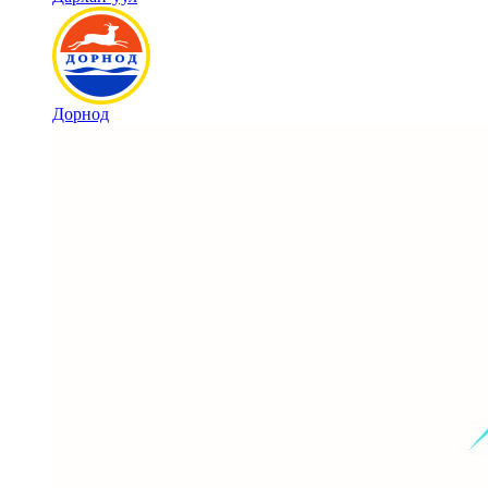
Дорнод