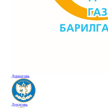
Дорноговь
Дундговь