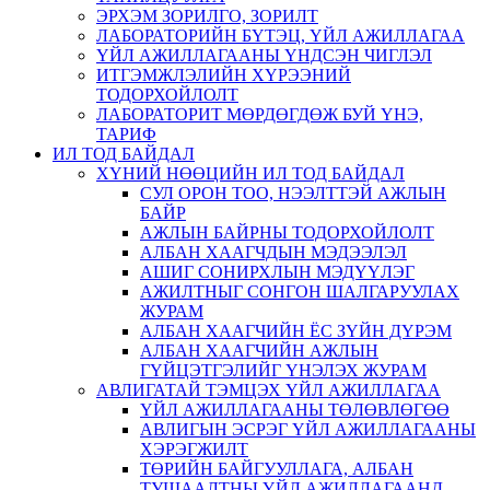
ЭРХЭМ ЗОРИЛГО, ЗОРИЛТ
ЛАБОРАТОРИЙН БҮТЭЦ, ҮЙЛ АЖИЛЛАГАА
ҮЙЛ АЖИЛЛАГААНЫ ҮНДСЭН ЧИГЛЭЛ
ИТГЭМЖЛЭЛИЙН ХҮРЭЭНИЙ
ТОДОРХОЙЛОЛТ
ЛАБОРАТОРИТ МӨРДӨГДӨЖ БУЙ ҮНЭ,
ТАРИФ
ИЛ ТОД БАЙДАЛ
ХҮНИЙ НӨӨЦИЙН ИЛ ТОД БАЙДАЛ
СУЛ ОРОН ТОО, НЭЭЛТТЭЙ АЖЛЫН
БАЙР
АЖЛЫН БАЙРНЫ ТОДОРХОЙЛОЛТ
АЛБАН ХААГЧДЫН МЭДЭЭЛЭЛ
АШИГ СОНИРХЛЫН МЭДҮҮЛЭГ
АЖИЛТНЫГ СОНГОН ШАЛГАРУУЛАХ
ЖУРАМ
АЛБАН ХААГЧИЙН ЁС ЗҮЙН ДҮРЭМ
АЛБАН ХААГЧИЙН АЖЛЫН
ГҮЙЦЭТГЭЛИЙГ ҮНЭЛЭХ ЖУРАМ
АВЛИГАТАЙ ТЭМЦЭХ ҮЙЛ АЖИЛЛАГАА
ҮЙЛ АЖИЛЛАГААНЫ ТӨЛӨВЛӨГӨӨ
АВЛИГЫН ЭСРЭГ ҮЙЛ АЖИЛЛАГААНЫ
ХЭРЭГЖИЛТ
ТӨРИЙН БАЙГУУЛЛАГА, АЛБАН
ТУШААЛТНЫ ҮЙЛ АЖИЛЛАГААНД