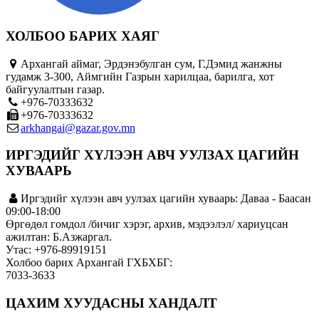
ХОЛБОО БАРИХ ХАЯГ
Архангай аймаг, Эрдэнэбулган сум, Г.Дэмид жанжны
гудамж 3-300, Аймгийн Газрын харилцаа, барилга, хот
байгуулалтын газар.
+976-70333632
+976-70333632
arkhangai@gazar.gov.mn
ИРГЭДИЙГ ХҮЛЭЭН АВЧ УУЛЗАХ ЦАГИЙН
ХУВААРЬ
Иргэдийг хүлээн авч уулзах цагийн хуваарь: Даваа - Баасан
09:00-18:00
Өргөдөл гомдол /бичиг хэрэг, архив, мэдээлэл/ хариуцсан
ажилтан: Б.Азжаргал.
Утас: +976-89919151
Холбоо барих Архангай ГХБХБГ:
7033-3633
ЦАХИМ ХУУДАСНЫ ХАНДАЛТ