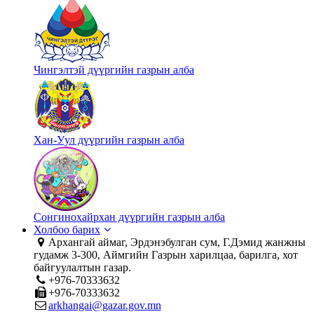
Чингэлтэй дүүргийн газрын алба
Хан-Уул дүүргийн газрын алба
Сонгинохайрхан дүүргийн газрын алба
Холбоо барих
Архангай аймаг, Эрдэнэбулган сум, Г.Дэмид жанжны
гудамж 3-300, Аймгийн Газрын харилцаа, барилга, хот
байгуулалтын газар.
+976-70333632
+976-70333632
arkhangai@gazar.gov.mn