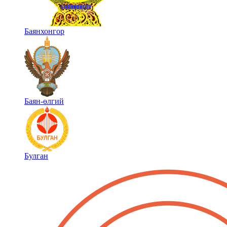
Баянхонгор
Баян-өлгий
Булган