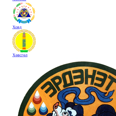
Ховд
Хөвсгөл