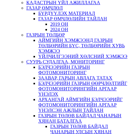
КАДАСТРЫН ҮЙЛ АЖИЛЛАГАА
ГАЗАР ӨМЧЛӨЛ
БҮРДҮҮЛЭХ МАТЕРИАЛ
ГАЗАР ӨМЧЛӨЛИЙН ТАЙЛАН
2019 ОН
2024 ОН
ГАЗРЫН ТӨЛБӨР
АЙМГИЙН ХЭМЖЭЭНД ГАЗРЫН
ТӨЛБӨРИЙН БҮС, ТӨЛБӨРИЙН ХУВЬ
ХЭМЖЭЭ
ҮЙЛЧИЛГЭЭНИЙ ХӨЛСНИЙ ХЭМЖЭЭ
СУУРЬ СУДАЛГАА, МОНИТОРИНГ
БЭЛЧЭЭРИЙН ГАЗРЫН
ФОТОМОНИТОРИНГ
ЗААВАР, ГАРЫН АВЛАГА ТАТАХ
БЭЛЧЭЭРИЙН ГАЗРЫН ӨӨРЧЛӨЛТИЙГ
ФОТОМОНИТОРИНГИЙН АРГААР
ҮНЭЛЭХ
АРХАНГАЙ АЙМГИЙН БЭЛЧЭЭРИЙГ
ФОТОМОНИТОРИНГИЙН АРГААР
ҮНЭЛСЭН АЖЛЫН ТАЙЛАН
ГАЗРЫН ТӨЛӨВ БАЙДАЛ ЧАНАРЫН
ХЯНАН БАТАЛГАА
ГАЗРЫН ТӨЛӨВ БАЙДАЛ
ЧАНАРЫН УЛСЫН ХЯНАН