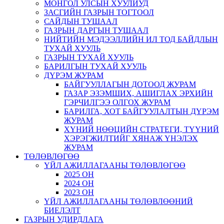
МОНГОЛ УЛСЫН ХУУЛИУД
ЗАСГИЙН ГАЗРЫН ТОГТООЛ
САЙДЫН ТУШААЛ
ГАЗРЫН ДАРГЫН ТУШААЛ
НИЙТИЙН МЭДЭЭЛЛИЙН ИЛ ТОД БАЙДЛЫН
ТУХАЙ ХУУЛЬ
ГАЗРЫН ТУХАЙ ХУУЛЬ
БАРИЛГЫН ТУХАЙ ХУУЛЬ
ДҮРЭМ ЖУРАМ
БАЙГУУЛЛАГЫН ДОТООД ЖУРАМ
ГАЗАР ЭЗЭМШИХ, АШИГЛАХ ЭРХИЙН
ГЭРЧИЛГЭЭ ОЛГОХ ЖУРАМ
БАРИЛГА, ХОТ БАЙГУУЛАЛТЫН ДҮРЭМ
ЖУРАМ
ХҮНИЙ НӨӨЦИЙН СТРАТЕГИ, ТҮҮНИЙ
ХЭРЭГЖИЛТИЙГ ХЯНАЖ ҮНЭЛЭХ
ЖУРАМ
ТӨЛӨВЛӨГӨӨ
ҮЙЛ АЖИЛЛАГААНЫ ТӨЛӨВЛӨГӨӨ
2025 ОН
2024 ОН
2023 ОН
ҮЙЛ АЖИЛЛАГААНЫ ТӨЛӨВЛӨӨНИЙ
БИЕЛЭЛТ
ГАЗРЫН УДИРДЛАГА