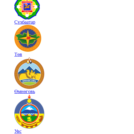
Сүхбаатар
Төв
Өмнөговь
Увс