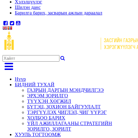
Хэлэлцүүлэг
Шилэн данс
Барилга барих, засварын ажлын дараалал
Нүүр
БИДНИЙ ТУХАЙ
ГАЗРЫН ДАРГЫН МЭНДЧИЛГЭЭ
ЭРХЭМ ЗОРИЛГО
ТҮҮХЭН ХӨГЖИЛ
БҮТЭЦ, ЗОХИОН БАЙГУУЛАЛТ
ТЭРГҮҮЛЭХ ЧИГЛЭЛ, ЧИГ ҮҮРЭГ
ХОЛБОО БАРИХ
ҮЙЛ АЖИЛЛАГААНЫ СТРАТЕГИЙН
ЗОРИЛГО, ЗОРИЛТ
ХУУЛЬ ТОГТООМЖ