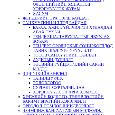
ОЛОН НИЙТИЙН ХЯНАЛТЫГ
ХЭРЭГЖҮҮЛЭХ ЖУРАМ
ХАСУМ
ЖЕНДЕРИЙН ЭРХ ТЭГШ БАЙДАЛ
САНХҮҮГИЙН ИЛ ТОД БАЙДАЛ
БАРАА, АЖИЛ, ҮЙЛЧИЛГЭЭ ХУДАЛДАН
АВАХ ТУХАЙ
ТЕНДЕР ШАЛГАРУУЛАЛТЫГ ЯВУУЛАХ
ЖУРАМ
ТЕНДЕРТ ОРОЛЦОХЫГ СОНИРХОГЧДОД
ТАВИХ ШАЛГУУР ҮЗҮҮЛЭЛТ
ТӨСӨВ САНХҮҮГИЙН ТАЙЛАН
АУДИТЫН ДҮГНЭЛТ
ТӨСВИЙН ГҮЙЦЭТГЭЛИЙН САРЫН
МЭДЭЭ
ЭЦЭГ ЭХИЙН ЗӨВЛӨЛ
ТАНИЛЦУУЛГА
ТӨЛӨВЛӨГӨӨ
СУРГАЛТ СУРТАЛЧИЛГАА
ХЭРЭГЖҮҮЛСЭН АРГА ХЭМЖЭЭ
ХӨГЖЛИЙН БОДЛОГО, ТӨЛӨВЛӨЛТИЙН
БАРИМТ БИЧГИЙН ХЭРЭГЖИЛТ
ӨРГӨДӨЛ, ГОМДОЛ ШИЙДВЭРЛЭЛТ
ЭЗЭМШИЖ БАЙГАА ГАЗРЫН МЭДЭЭЛЭЛ