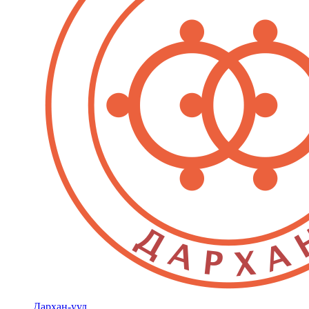
Дархан-уул