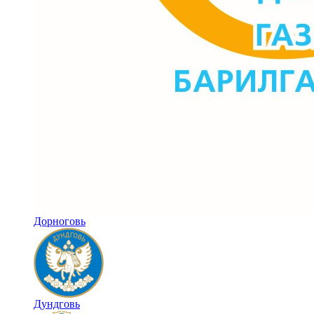
Дорноговь
Дундговь