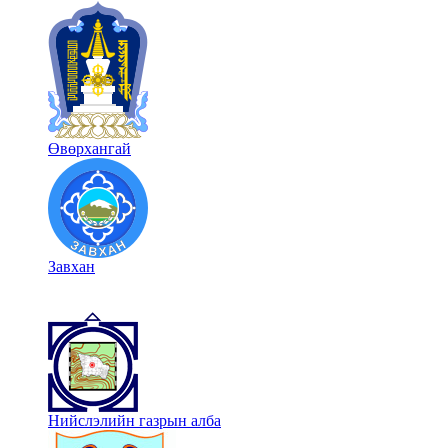
Өвөрхангай
Завхан
Нийслэлийн газрын алба