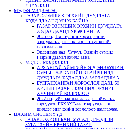
ЭДИЙН ЗАСАГ, НИЙГМИЙН ХӨГЖЛИЙН
ҮЗҮҮЛЭЛТ
МЭДЭЭ МЭДЭЭЛЭЛ
ГАЗАР ЭЗЭМШИХ ЭРХИЙН ДУУДЛАГА
ХУДАЛДААНД УРЬЖ БАЙНА.
ГАЗАР ЭЗЭМШИХ ЭРХИЙН ДУУДЛАГА
ХУДАЛДААНД УРЬЖ БАЙНА
2025 онд Гэр бүлийн хэрэгцээний
зориулалтаар олгох газрын хүсэлтийг
цахимаар авна
Эрдэнэмандал, Чулуут, Өлзийт суманд
Газрын даамал ажилд авна
МЭДЭЭ МЭДЭЭЛЭЛ
АРХАНГАЙ АЙМГИЙН ЭРДЭНЭБУЛГАН
СУМЫН 5-Р БАГИЙН 3 БАЙРШИЛД
ДУУДЛАГА ХУДАЛДАА ЗАРЛАГДЛАА.
БУЛГАНХАНГАЙ ХОРООЛОЛ ДАХЬ 50
АЙЛЫН ГАЗАР ЭЗЭМШИХ ЭРХИЙГ
ХҮЧИНГҮЙ БОЛГОЛОО
2022 онд үйл ажиллагаагаараа аймагтаа
тэргүүлэн ГБХЗХГ-аас тодруулдаг оны
шилдэг эцэг эхийн зөвлөлөөр шалгарлаа.
ЦАХИМ СИСТЕМҮҮД
ГАЗАР ЗОХИОН БАЙГУУЛАЛТ, ГЕОДЕЗИ
ЗУРАГ ЗҮЙН ЕРӨНХИЙ ГАЗАР