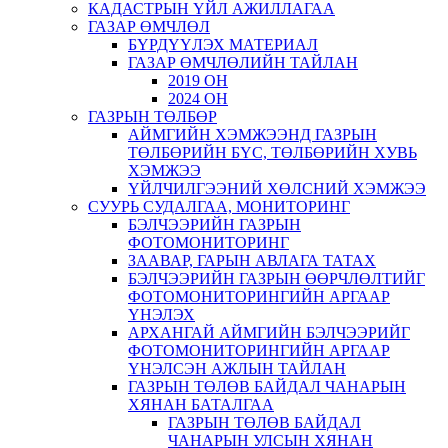
КАДАСТРЫН ҮЙЛ АЖИЛЛАГАА
ГАЗАР ӨМЧЛӨЛ
БҮРДҮҮЛЭХ МАТЕРИАЛ
ГАЗАР ӨМЧЛӨЛИЙН ТАЙЛАН
2019 ОН
2024 ОН
ГАЗРЫН ТӨЛБӨР
АЙМГИЙН ХЭМЖЭЭНД ГАЗРЫН
ТӨЛБӨРИЙН БҮС, ТӨЛБӨРИЙН ХУВЬ
ХЭМЖЭЭ
ҮЙЛЧИЛГЭЭНИЙ ХӨЛСНИЙ ХЭМЖЭЭ
СУУРЬ СУДАЛГАА, МОНИТОРИНГ
БЭЛЧЭЭРИЙН ГАЗРЫН
ФОТОМОНИТОРИНГ
ЗААВАР, ГАРЫН АВЛАГА ТАТАХ
БЭЛЧЭЭРИЙН ГАЗРЫН ӨӨРЧЛӨЛТИЙГ
ФОТОМОНИТОРИНГИЙН АРГААР
ҮНЭЛЭХ
АРХАНГАЙ АЙМГИЙН БЭЛЧЭЭРИЙГ
ФОТОМОНИТОРИНГИЙН АРГААР
ҮНЭЛСЭН АЖЛЫН ТАЙЛАН
ГАЗРЫН ТӨЛӨВ БАЙДАЛ ЧАНАРЫН
ХЯНАН БАТАЛГАА
ГАЗРЫН ТӨЛӨВ БАЙДАЛ
ЧАНАРЫН УЛСЫН ХЯНАН