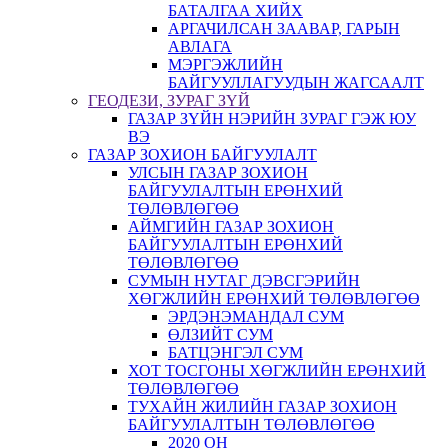
БАТАЛГАА ХИЙХ
АРГАЧИЛСАН ЗААВАР, ГАРЫН
АВЛАГА
МЭРГЭЖЛИЙН
БАЙГУУЛЛАГУУДЫН ЖАГСААЛТ
ГЕОДЕЗИ, ЗУРАГ ЗҮЙ
ГАЗАР ЗҮЙН НЭРИЙН ЗУРАГ ГЭЖ ЮУ
ВЭ
ГАЗАР ЗОХИОН БАЙГУУЛАЛТ
УЛСЫН ГАЗАР ЗОХИОН
БАЙГУУЛАЛТЫН ЕРӨНХИЙ
ТӨЛӨВЛӨГӨӨ
АЙМГИЙН ГАЗАР ЗОХИОН
БАЙГУУЛАЛТЫН ЕРӨНХИЙ
ТӨЛӨВЛӨГӨӨ
СУМЫН НУТАГ ДЭВСГЭРИЙН
ХӨГЖЛИЙН ЕРӨНХИЙ ТӨЛӨВЛӨГӨӨ
ЭРДЭНЭМАНДАЛ СУМ
ӨЛЗИЙТ СУМ
БАТЦЭНГЭЛ СУМ
ХОТ ТОСГОНЫ ХӨГЖЛИЙН ЕРӨНХИЙ
ТӨЛӨВЛӨГӨӨ
ТУХАЙН ЖИЛИЙН ГАЗАР ЗОХИОН
БАЙГУУЛАЛТЫН ТӨЛӨВЛӨГӨӨ
2020 ОН