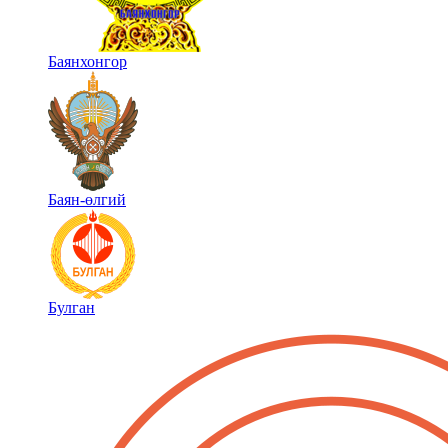
Баянхонгор
Баян-өлгий
Булган