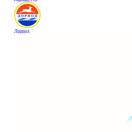
Дорнод