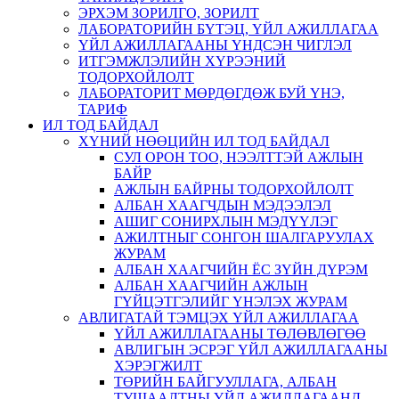
ЭРХЭМ ЗОРИЛГО, ЗОРИЛТ
ЛАБОРАТОРИЙН БҮТЭЦ, ҮЙЛ АЖИЛЛАГАА
ҮЙЛ АЖИЛЛАГААНЫ ҮНДСЭН ЧИГЛЭЛ
ИТГЭМЖЛЭЛИЙН ХҮРЭЭНИЙ
ТОДОРХОЙЛОЛТ
ЛАБОРАТОРИТ МӨРДӨГДӨЖ БУЙ ҮНЭ,
ТАРИФ
ИЛ ТОД БАЙДАЛ
ХҮНИЙ НӨӨЦИЙН ИЛ ТОД БАЙДАЛ
СУЛ ОРОН ТОО, НЭЭЛТТЭЙ АЖЛЫН
БАЙР
АЖЛЫН БАЙРНЫ ТОДОРХОЙЛОЛТ
АЛБАН ХААГЧДЫН МЭДЭЭЛЭЛ
АШИГ СОНИРХЛЫН МЭДҮҮЛЭГ
АЖИЛТНЫГ СОНГОН ШАЛГАРУУЛАХ
ЖУРАМ
АЛБАН ХААГЧИЙН ЁС ЗҮЙН ДҮРЭМ
АЛБАН ХААГЧИЙН АЖЛЫН
ГҮЙЦЭТГЭЛИЙГ ҮНЭЛЭХ ЖУРАМ
АВЛИГАТАЙ ТЭМЦЭХ ҮЙЛ АЖИЛЛАГАА
ҮЙЛ АЖИЛЛАГААНЫ ТӨЛӨВЛӨГӨӨ
АВЛИГЫН ЭСРЭГ ҮЙЛ АЖИЛЛАГААНЫ
ХЭРЭГЖИЛТ
ТӨРИЙН БАЙГУУЛЛАГА, АЛБАН
ТУШААЛТНЫ ҮЙЛ АЖИЛЛАГААНД