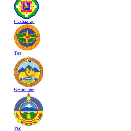
Сүхбаатар
Төв
Өмнөговь
Увс