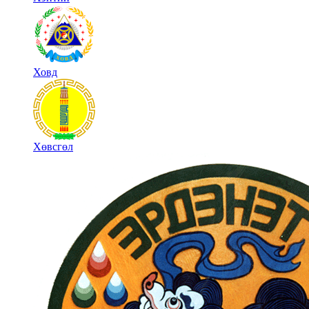
Ховд
Хөвсгөл