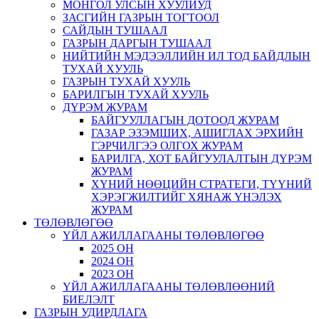
МОНГОЛ УЛСЫН ХУУЛИУД
ЗАСГИЙН ГАЗРЫН ТОГТООЛ
САЙДЫН ТУШААЛ
ГАЗРЫН ДАРГЫН ТУШААЛ
НИЙТИЙН МЭДЭЭЛЛИЙН ИЛ ТОД БАЙДЛЫН
ТУХАЙ ХУУЛЬ
ГАЗРЫН ТУХАЙ ХУУЛЬ
БАРИЛГЫН ТУХАЙ ХУУЛЬ
ДҮРЭМ ЖУРАМ
БАЙГУУЛЛАГЫН ДОТООД ЖУРАМ
ГАЗАР ЭЗЭМШИХ, АШИГЛАХ ЭРХИЙН
ГЭРЧИЛГЭЭ ОЛГОХ ЖУРАМ
БАРИЛГА, ХОТ БАЙГУУЛАЛТЫН ДҮРЭМ
ЖУРАМ
ХҮНИЙ НӨӨЦИЙН СТРАТЕГИ, ТҮҮНИЙ
ХЭРЭГЖИЛТИЙГ ХЯНАЖ ҮНЭЛЭХ
ЖУРАМ
ТӨЛӨВЛӨГӨӨ
ҮЙЛ АЖИЛЛАГААНЫ ТӨЛӨВЛӨГӨӨ
2025 ОН
2024 ОН
2023 ОН
ҮЙЛ АЖИЛЛАГААНЫ ТӨЛӨВЛӨӨНИЙ
БИЕЛЭЛТ
ГАЗРЫН УДИРДЛАГА