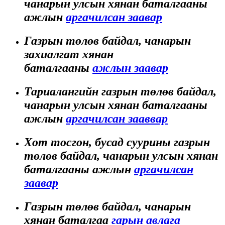
чанарын улсын хянан баталгааны
ажлын
аргачилсан заавар
Газрын төлөв байдал, чанарын
захиалгат хянан
баталгааны
ажлын заавар
Тариалангийн газрын төлөв байдал,
чанарын улсын хянан баталгааны
ажлын
аргачилсан зааввар
Хот тосгон, бусад суурины газрын
төлөв байдал, чанарын улсын хянан
баталгааны ажлын
аргачилсан
заавар
Газрын төлөв байдал, чанарын
хянан баталгаа
гарын авлага