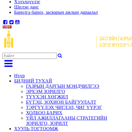
Хэлэлцүүлэг
Шилэн данс
Барилга барих, засварын ажлын дараалал
Нүүр
БИДНИЙ ТУХАЙ
ГАЗРЫН ДАРГЫН МЭНДЧИЛГЭЭ
ЭРХЭМ ЗОРИЛГО
ТҮҮХЭН ХӨГЖИЛ
БҮТЭЦ, ЗОХИОН БАЙГУУЛАЛТ
ТЭРГҮҮЛЭХ ЧИГЛЭЛ, ЧИГ ҮҮРЭГ
ХОЛБОО БАРИХ
ҮЙЛ АЖИЛЛАГААНЫ СТРАТЕГИЙН
ЗОРИЛГО, ЗОРИЛТ
ХУУЛЬ ТОГТООМЖ