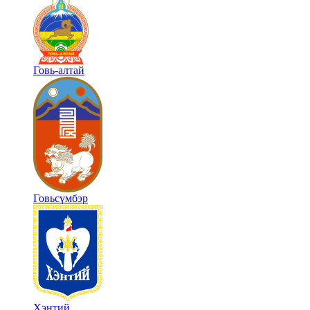
Говь-алтай
Говьсүмбэр
Хэнтий