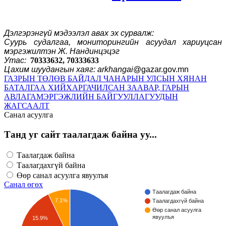
Дэлгэрэнгүй мэдээлэл авах эх сурвалж:
Суурь судалгаа, мониторингийн асуудал хариуцсан
мэргэжилтэн Ж. Нандинцэцэг
Утас:
70333632, 70333633
Цахим шуудангын хаяг: arkhangai
@gazar.gov.mn
ГАЗРЫН ТӨЛӨВ БАЙДАЛ ЧАНАРЫН УЛСЫН ХЯНАН
БАТАЛГАА ХИЙХ
АРГАЧИЛСАН ЗААВАР, ГАРЫН
АВЛАГА
МЭРГЭЖЛИЙН БАЙГУУЛЛАГУУДЫН
ЖАГСААЛТ
Санал асуулга
Танд уг сайт таалагдаж байна уу...
Таалагдаж байна
Таалагдахгүй байна
Өөр санал асуулга явуулъя
Санал өгөх
Таалагдаж байна
7.1%
Таалагдахгүй байна
Өөр санал асуулга
явуулъя
15.9%