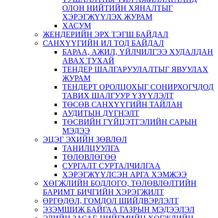
ОЛОН НИЙТИЙН ХЯНАЛТЫГ
ХЭРЭГЖҮҮЛЭХ ЖУРАМ
ХАСУМ
ЖЕНДЕРИЙН ЭРХ ТЭГШ БАЙДАЛ
САНХҮҮГИЙН ИЛ ТОД БАЙДАЛ
БАРАА, АЖИЛ, ҮЙЛЧИЛГЭЭ ХУДАЛДАН
АВАХ ТУХАЙ
ТЕНДЕР ШАЛГАРУУЛАЛТЫГ ЯВУУЛАХ
ЖУРАМ
ТЕНДЕРТ ОРОЛЦОХЫГ СОНИРХОГЧДОД
ТАВИХ ШАЛГУУР ҮЗҮҮЛЭЛТ
ТӨСӨВ САНХҮҮГИЙН ТАЙЛАН
АУДИТЫН ДҮГНЭЛТ
ТӨСВИЙН ГҮЙЦЭТГЭЛИЙН САРЫН
МЭДЭЭ
ЭЦЭГ ЭХИЙН ЗӨВЛӨЛ
ТАНИЛЦУУЛГА
ТӨЛӨВЛӨГӨӨ
СУРГАЛТ СУРТАЛЧИЛГАА
ХЭРЭГЖҮҮЛСЭН АРГА ХЭМЖЭЭ
ХӨГЖЛИЙН БОДЛОГО, ТӨЛӨВЛӨЛТИЙН
БАРИМТ БИЧГИЙН ХЭРЭГЖИЛТ
ӨРГӨДӨЛ, ГОМДОЛ ШИЙДВЭРЛЭЛТ
ЭЗЭМШИЖ БАЙГАА ГАЗРЫН МЭДЭЭЛЭЛ