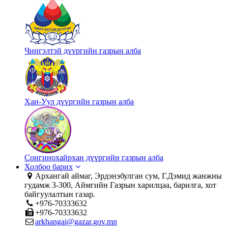
Чингэлтэй дүүргийн газрын алба
Хан-Уул дүүргийн газрын алба
Сонгинохайрхан дүүргийн газрын алба
Холбоо барих
Архангай аймаг, Эрдэнэбулган сум, Г.Дэмид жанжны
гудамж 3-300, Аймгийн Газрын харилцаа, барилга, хот
байгуулалтын газар.
+976-70333632
+976-70333632
arkhangai@gazar.gov.mn