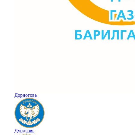
Дорноговь
Дундговь