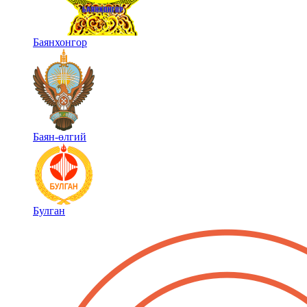
Баянхонгор
Баян-өлгий
Булган