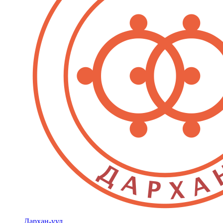
Дархан-уул