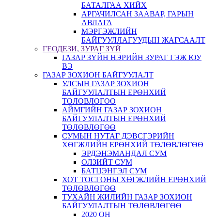
БАТАЛГАА ХИЙХ
АРГАЧИЛСАН ЗААВАР, ГАРЫН
АВЛАГА
МЭРГЭЖЛИЙН
БАЙГУУЛЛАГУУДЫН ЖАГСААЛТ
ГЕОДЕЗИ, ЗУРАГ ЗҮЙ
ГАЗАР ЗҮЙН НЭРИЙН ЗУРАГ ГЭЖ ЮУ
ВЭ
ГАЗАР ЗОХИОН БАЙГУУЛАЛТ
УЛСЫН ГАЗАР ЗОХИОН
БАЙГУУЛАЛТЫН ЕРӨНХИЙ
ТӨЛӨВЛӨГӨӨ
АЙМГИЙН ГАЗАР ЗОХИОН
БАЙГУУЛАЛТЫН ЕРӨНХИЙ
ТӨЛӨВЛӨГӨӨ
СУМЫН НУТАГ ДЭВСГЭРИЙН
ХӨГЖЛИЙН ЕРӨНХИЙ ТӨЛӨВЛӨГӨӨ
ЭРДЭНЭМАНДАЛ СУМ
ӨЛЗИЙТ СУМ
БАТЦЭНГЭЛ СУМ
ХОТ ТОСГОНЫ ХӨГЖЛИЙН ЕРӨНХИЙ
ТӨЛӨВЛӨГӨӨ
ТУХАЙН ЖИЛИЙН ГАЗАР ЗОХИОН
БАЙГУУЛАЛТЫН ТӨЛӨВЛӨГӨӨ
2020 ОН