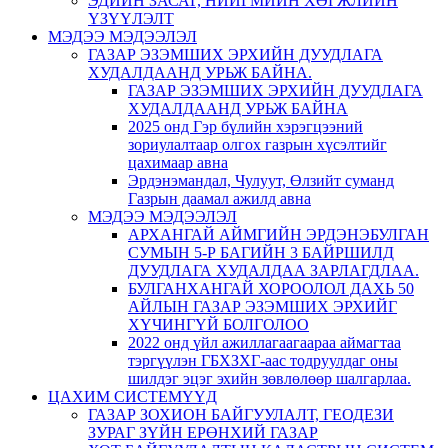
ЭДИЙН ЗАСАГ, НИЙГМИЙН ХӨГЖЛИЙН
ҮЗҮҮЛЭЛТ
МЭДЭЭ МЭДЭЭЛЭЛ
ГАЗАР ЭЗЭМШИХ ЭРХИЙН ДУУДЛАГА
ХУДАЛДААНД УРЬЖ БАЙНА.
ГАЗАР ЭЗЭМШИХ ЭРХИЙН ДУУДЛАГА
ХУДАЛДААНД УРЬЖ БАЙНА
2025 онд Гэр бүлийн хэрэгцээний
зориулалтаар олгох газрын хүсэлтийг
цахимаар авна
Эрдэнэмандал, Чулуут, Өлзийт суманд
Газрын даамал ажилд авна
МЭДЭЭ МЭДЭЭЛЭЛ
АРХАНГАЙ АЙМГИЙН ЭРДЭНЭБУЛГАН
СУМЫН 5-Р БАГИЙН 3 БАЙРШИЛД
ДУУДЛАГА ХУДАЛДАА ЗАРЛАГДЛАА.
БУЛГАНХАНГАЙ ХОРООЛОЛ ДАХЬ 50
АЙЛЫН ГАЗАР ЭЗЭМШИХ ЭРХИЙГ
ХҮЧИНГҮЙ БОЛГОЛОО
2022 онд үйл ажиллагаагаараа аймагтаа
тэргүүлэн ГБХЗХГ-аас тодруулдаг оны
шилдэг эцэг эхийн зөвлөлөөр шалгарлаа.
ЦАХИМ СИСТЕМҮҮД
ГАЗАР ЗОХИОН БАЙГУУЛАЛТ, ГЕОДЕЗИ
ЗУРАГ ЗҮЙН ЕРӨНХИЙ ГАЗАР