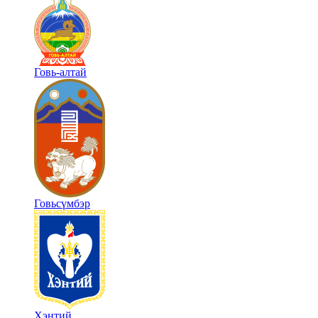
Говь-алтай
Говьсүмбэр
Хэнтий