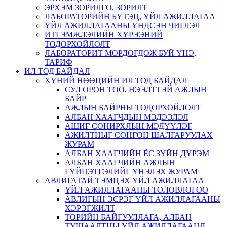
ЭРХЭМ ЗОРИЛГО, ЗОРИЛТ
ЛАБОРАТОРИЙН БҮТЭЦ, ҮЙЛ АЖИЛЛАГАА
ҮЙЛ АЖИЛЛАГААНЫ ҮНДСЭН ЧИГЛЭЛ
ИТГЭМЖЛЭЛИЙН ХҮРЭЭНИЙ
ТОДОРХОЙЛОЛТ
ЛАБОРАТОРИТ МӨРДӨГДӨЖ БУЙ ҮНЭ,
ТАРИФ
ИЛ ТОД БАЙДАЛ
ХҮНИЙ НӨӨЦИЙН ИЛ ТОД БАЙДАЛ
СУЛ ОРОН ТОО, НЭЭЛТТЭЙ АЖЛЫН
БАЙР
АЖЛЫН БАЙРНЫ ТОДОРХОЙЛОЛТ
АЛБАН ХААГЧДЫН МЭДЭЭЛЭЛ
АШИГ СОНИРХЛЫН МЭДҮҮЛЭГ
АЖИЛТНЫГ СОНГОН ШАЛГАРУУЛАХ
ЖУРАМ
АЛБАН ХААГЧИЙН ЁС ЗҮЙН ДҮРЭМ
АЛБАН ХААГЧИЙН АЖЛЫН
ГҮЙЦЭТГЭЛИЙГ ҮНЭЛЭХ ЖУРАМ
АВЛИГАТАЙ ТЭМЦЭХ ҮЙЛ АЖИЛЛАГАА
ҮЙЛ АЖИЛЛАГААНЫ ТӨЛӨВЛӨГӨӨ
АВЛИГЫН ЭСРЭГ ҮЙЛ АЖИЛЛАГААНЫ
ХЭРЭГЖИЛТ
ТӨРИЙН БАЙГУУЛЛАГА, АЛБАН
ТУШААЛТНЫ ҮЙЛ АЖИЛЛАГААНД