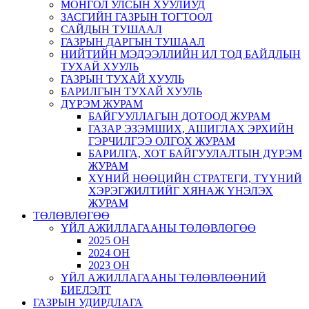
МОНГОЛ УЛСЫН ХУУЛИУД
ЗАСГИЙН ГАЗРЫН ТОГТООЛ
САЙДЫН ТУШААЛ
ГАЗРЫН ДАРГЫН ТУШААЛ
НИЙТИЙН МЭДЭЭЛЛИЙН ИЛ ТОД БАЙДЛЫН
ТУХАЙ ХУУЛЬ
ГАЗРЫН ТУХАЙ ХУУЛЬ
БАРИЛГЫН ТУХАЙ ХУУЛЬ
ДҮРЭМ ЖУРАМ
БАЙГУУЛЛАГЫН ДОТООД ЖУРАМ
ГАЗАР ЭЗЭМШИХ, АШИГЛАХ ЭРХИЙН
ГЭРЧИЛГЭЭ ОЛГОХ ЖУРАМ
БАРИЛГА, ХОТ БАЙГУУЛАЛТЫН ДҮРЭМ
ЖУРАМ
ХҮНИЙ НӨӨЦИЙН СТРАТЕГИ, ТҮҮНИЙ
ХЭРЭГЖИЛТИЙГ ХЯНАЖ ҮНЭЛЭХ
ЖУРАМ
ТӨЛӨВЛӨГӨӨ
ҮЙЛ АЖИЛЛАГААНЫ ТӨЛӨВЛӨГӨӨ
2025 ОН
2024 ОН
2023 ОН
ҮЙЛ АЖИЛЛАГААНЫ ТӨЛӨВЛӨӨНИЙ
БИЕЛЭЛТ
ГАЗРЫН УДИРДЛАГА