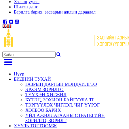
Хэлэлцүүлэг
Шилэн данс
Барилга барих, засварын ажлын дараалал
Нүүр
БИДНИЙ ТУХАЙ
ГАЗРЫН ДАРГЫН МЭНДЧИЛГЭЭ
ЭРХЭМ ЗОРИЛГО
ТҮҮХЭН ХӨГЖИЛ
БҮТЭЦ, ЗОХИОН БАЙГУУЛАЛТ
ТЭРГҮҮЛЭХ ЧИГЛЭЛ, ЧИГ ҮҮРЭГ
ХОЛБОО БАРИХ
ҮЙЛ АЖИЛЛАГААНЫ СТРАТЕГИЙН
ЗОРИЛГО, ЗОРИЛТ
ХУУЛЬ ТОГТООМЖ