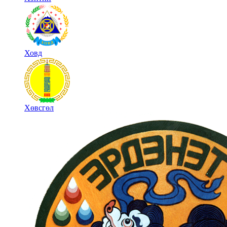
Ховд
Хөвсгөл