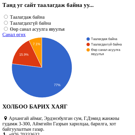
Танд уг сайт таалагдаж байна уу...
Таалагдаж байна
Таалагдахгүй байна
Өөр санал асуулга явуулъя
Санал өгөх
Таалагдаж байна
7.1%
Таалагдахгүй байна
Өөр санал асуулга
явуулъя
15.9%
77%
ХОЛБОО БАРИХ ХАЯГ
Архангай аймаг, Эрдэнэбулган сум, Г.Дэмид жанжны
гудамж 3-300, Аймгийн Газрын харилцаа, барилга, хот
байгуулалтын газар.
+976-70333632