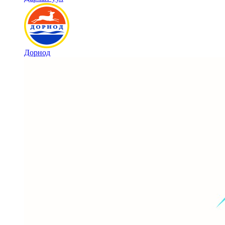
Дорнод