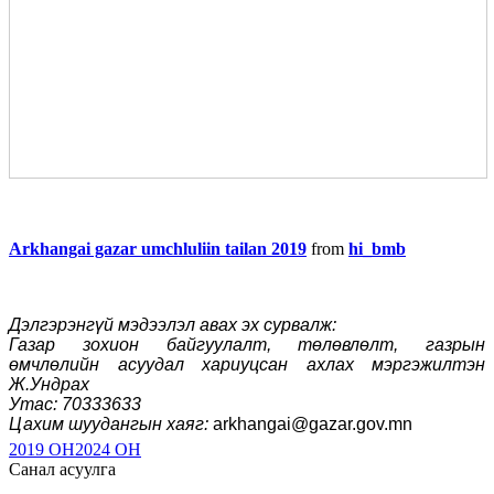
Arkhangai gazar umchluliin tailan 2019
from
hi_bmb
Дэлгэрэнгүй мэдээлэл авах эх сурвалж:
Газар зохион байгуулалт, төлөвлөлт, газрын
өмчлөлийн асуудал хариуцсан ахлах мэргэжилтэн
Ж.Ундрах
Утас: 70333633
Цахим шуудангын хаяг:
arkhangai@gazar.gov.mn
2019 ОН
2024 ОН
Санал асуулга