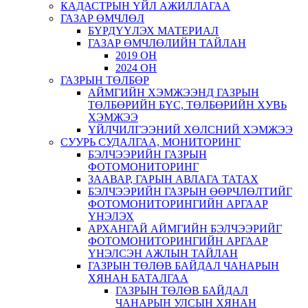
КАДАСТРЫН ҮЙЛ АЖИЛЛАГАА
ГАЗАР ӨМЧЛӨЛ
БҮРДҮҮЛЭХ МАТЕРИАЛ
ГАЗАР ӨМЧЛӨЛИЙН ТАЙЛАН
2019 ОН
2024 ОН
ГАЗРЫН ТӨЛБӨР
АЙМГИЙН ХЭМЖЭЭНД ГАЗРЫН
ТӨЛБӨРИЙН БҮС, ТӨЛБӨРИЙН ХУВЬ
ХЭМЖЭЭ
ҮЙЛЧИЛГЭЭНИЙ ХӨЛСНИЙ ХЭМЖЭЭ
СУУРЬ СУДАЛГАА, МОНИТОРИНГ
БЭЛЧЭЭРИЙН ГАЗРЫН
ФОТОМОНИТОРИНГ
ЗААВАР, ГАРЫН АВЛАГА ТАТАХ
БЭЛЧЭЭРИЙН ГАЗРЫН ӨӨРЧЛӨЛТИЙГ
ФОТОМОНИТОРИНГИЙН АРГААР
ҮНЭЛЭХ
АРХАНГАЙ АЙМГИЙН БЭЛЧЭЭРИЙГ
ФОТОМОНИТОРИНГИЙН АРГААР
ҮНЭЛСЭН АЖЛЫН ТАЙЛАН
ГАЗРЫН ТӨЛӨВ БАЙДАЛ ЧАНАРЫН
ХЯНАН БАТАЛГАА
ГАЗРЫН ТӨЛӨВ БАЙДАЛ
ЧАНАРЫН УЛСЫН ХЯНАН