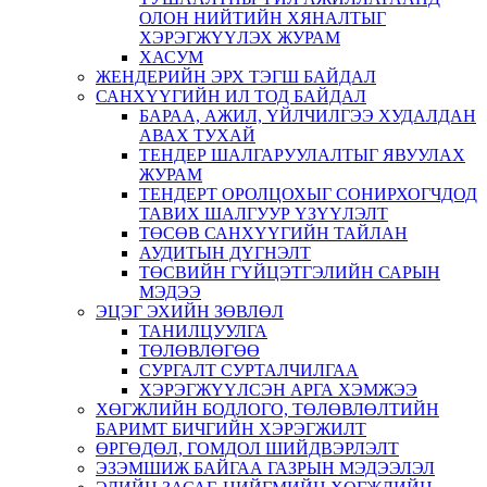
ОЛОН НИЙТИЙН ХЯНАЛТЫГ
ХЭРЭГЖҮҮЛЭХ ЖУРАМ
ХАСУМ
ЖЕНДЕРИЙН ЭРХ ТЭГШ БАЙДАЛ
САНХҮҮГИЙН ИЛ ТОД БАЙДАЛ
БАРАА, АЖИЛ, ҮЙЛЧИЛГЭЭ ХУДАЛДАН
АВАХ ТУХАЙ
ТЕНДЕР ШАЛГАРУУЛАЛТЫГ ЯВУУЛАХ
ЖУРАМ
ТЕНДЕРТ ОРОЛЦОХЫГ СОНИРХОГЧДОД
ТАВИХ ШАЛГУУР ҮЗҮҮЛЭЛТ
ТӨСӨВ САНХҮҮГИЙН ТАЙЛАН
АУДИТЫН ДҮГНЭЛТ
ТӨСВИЙН ГҮЙЦЭТГЭЛИЙН САРЫН
МЭДЭЭ
ЭЦЭГ ЭХИЙН ЗӨВЛӨЛ
ТАНИЛЦУУЛГА
ТӨЛӨВЛӨГӨӨ
СУРГАЛТ СУРТАЛЧИЛГАА
ХЭРЭГЖҮҮЛСЭН АРГА ХЭМЖЭЭ
ХӨГЖЛИЙН БОДЛОГО, ТӨЛӨВЛӨЛТИЙН
БАРИМТ БИЧГИЙН ХЭРЭГЖИЛТ
ӨРГӨДӨЛ, ГОМДОЛ ШИЙДВЭРЛЭЛТ
ЭЗЭМШИЖ БАЙГАА ГАЗРЫН МЭДЭЭЛЭЛ