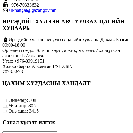
+976-70333632
arkhangai@gazar.gov.mn
ИРГЭДИЙГ ХҮЛЭЭН АВЧ УУЛЗАХ ЦАГИЙН
ХУВААРЬ
Иргэдийг хүлээн авч уулзах цагийн хуваарь: Даваа - Баасан
09:00-18:00
Өргөдөл гомдол /бичиг хэрэг, архив, мэдээлэл/ хариуцсан
ажилтан: Б.Азжаргал.
Утас: +976-89919151
Холбоо барих Архангай ГХБХБГ:
7033-3633
ЦАХИМ ХУУДАСНЫ ХАНДАЛТ
Өнөөдөр: 308
Өчигдөр: 805
Энэ сард: 3415
Санал хүсэлт илгээх