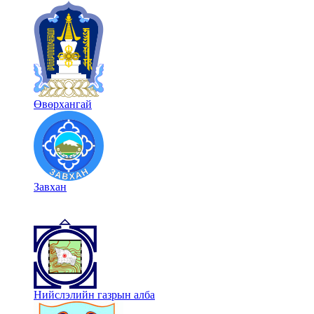
Өвөрхангай
Завхан
Нийслэлийн газрын алба