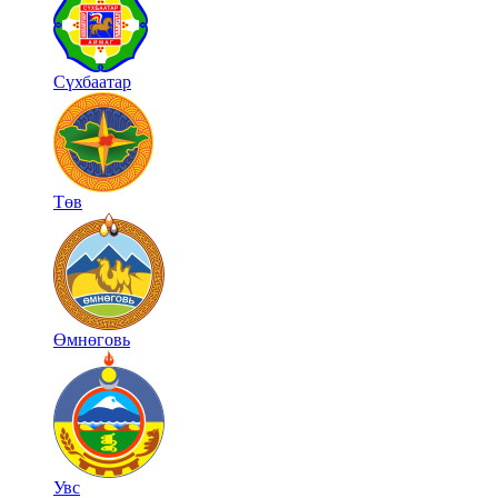
Сүхбаатар
Төв
Өмнөговь
Увс