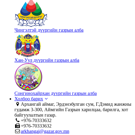
Чингэлтэй дүүргийн газрын алба
Хан-Уул дүүргийн газрын алба
Сонгинохайрхан дүүргийн газрын алба
Холбоо барих
Архангай аймаг, Эрдэнэбулган сум, Г.Дэмид жанжны
гудамж 3-300, Аймгийн Газрын харилцаа, барилга, хот
байгуулалтын газар.
+976-70333632
+976-70333632
arkhangai@gazar.gov.mn