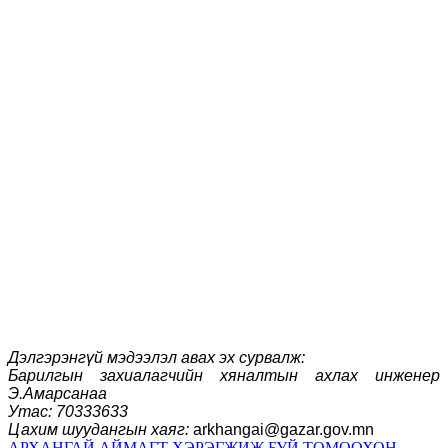
Дэлгэрэнгүй мэдээлэл авах эх сурвалж:
Барилгын захиалагчийн хяналтын ахлах инженер
Э.Амарсанаа
Утас: 70333633
Цахим шуудангын хаяг:
arkhangai@gazar.gov.mn
АРХАНГАЙ АЙМАГТ ХЭРЭГЖИЖ БУЙ ТОМООХОН