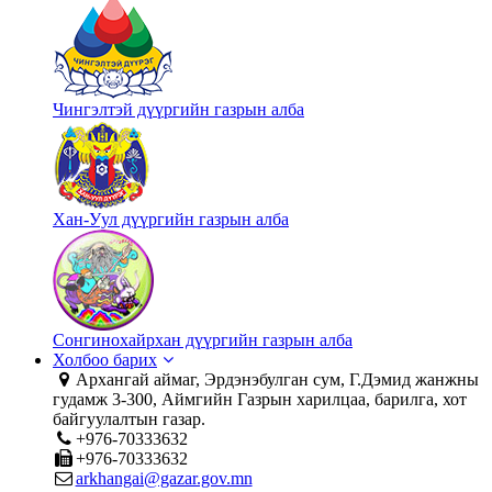
Чингэлтэй дүүргийн газрын алба
Хан-Уул дүүргийн газрын алба
Сонгинохайрхан дүүргийн газрын алба
Холбоо барих
Архангай аймаг, Эрдэнэбулган сум, Г.Дэмид жанжны
гудамж 3-300, Аймгийн Газрын харилцаа, барилга, хот
байгуулалтын газар.
+976-70333632
+976-70333632
arkhangai@gazar.gov.mn