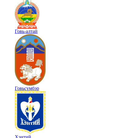
Говь-алтай
Говьсүмбэр
Хэнтий