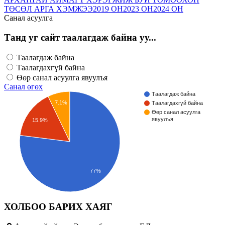
ТӨСӨЛ АРГА ХЭМЖЭЭ
2019 ОН
2023 ОН
2024 ОН
Санал асуулга
Танд уг сайт таалагдаж байна уу...
Таалагдаж байна
Таалагдахгүй байна
Өөр санал асуулга явуулъя
Санал өгөх
Таалагдаж байна
7.1%
Таалагдахгүй байна
Өөр санал асуулга
явуулъя
15.9%
77%
ХОЛБОО БАРИХ ХАЯГ