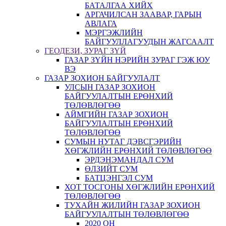
БАТАЛГАА ХИЙХ
АРГАЧИЛСАН ЗААВАР, ГАРЫН
АВЛАГА
МЭРГЭЖЛИЙН
БАЙГУУЛЛАГУУДЫН ЖАГСААЛТ
ГЕОДЕЗИ, ЗУРАГ ЗҮЙ
ГАЗАР ЗҮЙН НЭРИЙН ЗУРАГ ГЭЖ ЮУ
ВЭ
ГАЗАР ЗОХИОН БАЙГУУЛАЛТ
УЛСЫН ГАЗАР ЗОХИОН
БАЙГУУЛАЛТЫН ЕРӨНХИЙ
ТӨЛӨВЛӨГӨӨ
АЙМГИЙН ГАЗАР ЗОХИОН
БАЙГУУЛАЛТЫН ЕРӨНХИЙ
ТӨЛӨВЛӨГӨӨ
СУМЫН НУТАГ ДЭВСГЭРИЙН
ХӨГЖЛИЙН ЕРӨНХИЙ ТӨЛӨВЛӨГӨӨ
ЭРДЭНЭМАНДАЛ СУМ
ӨЛЗИЙТ СУМ
БАТЦЭНГЭЛ СУМ
ХОТ ТОСГОНЫ ХӨГЖЛИЙН ЕРӨНХИЙ
ТӨЛӨВЛӨГӨӨ
ТУХАЙН ЖИЛИЙН ГАЗАР ЗОХИОН
БАЙГУУЛАЛТЫН ТӨЛӨВЛӨГӨӨ
2020 ОН