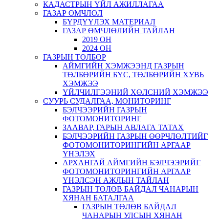
КАДАСТРЫН ҮЙЛ АЖИЛЛАГАА
ГАЗАР ӨМЧЛӨЛ
БҮРДҮҮЛЭХ МАТЕРИАЛ
ГАЗАР ӨМЧЛӨЛИЙН ТАЙЛАН
2019 ОН
2024 ОН
ГАЗРЫН ТӨЛБӨР
АЙМГИЙН ХЭМЖЭЭНД ГАЗРЫН
ТӨЛБӨРИЙН БҮС, ТӨЛБӨРИЙН ХУВЬ
ХЭМЖЭЭ
ҮЙЛЧИЛГЭЭНИЙ ХӨЛСНИЙ ХЭМЖЭЭ
СУУРЬ СУДАЛГАА, МОНИТОРИНГ
БЭЛЧЭЭРИЙН ГАЗРЫН
ФОТОМОНИТОРИНГ
ЗААВАР, ГАРЫН АВЛАГА ТАТАХ
БЭЛЧЭЭРИЙН ГАЗРЫН ӨӨРЧЛӨЛТИЙГ
ФОТОМОНИТОРИНГИЙН АРГААР
ҮНЭЛЭХ
АРХАНГАЙ АЙМГИЙН БЭЛЧЭЭРИЙГ
ФОТОМОНИТОРИНГИЙН АРГААР
ҮНЭЛСЭН АЖЛЫН ТАЙЛАН
ГАЗРЫН ТӨЛӨВ БАЙДАЛ ЧАНАРЫН
ХЯНАН БАТАЛГАА
ГАЗРЫН ТӨЛӨВ БАЙДАЛ
ЧАНАРЫН УЛСЫН ХЯНАН