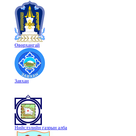
Өвөрхангай
Завхан
Нийслэлийн газрын алба