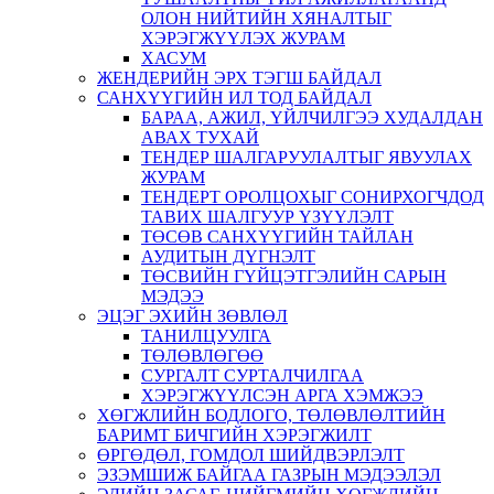
ОЛОН НИЙТИЙН ХЯНАЛТЫГ
ХЭРЭГЖҮҮЛЭХ ЖУРАМ
ХАСУМ
ЖЕНДЕРИЙН ЭРХ ТЭГШ БАЙДАЛ
САНХҮҮГИЙН ИЛ ТОД БАЙДАЛ
БАРАА, АЖИЛ, ҮЙЛЧИЛГЭЭ ХУДАЛДАН
АВАХ ТУХАЙ
ТЕНДЕР ШАЛГАРУУЛАЛТЫГ ЯВУУЛАХ
ЖУРАМ
ТЕНДЕРТ ОРОЛЦОХЫГ СОНИРХОГЧДОД
ТАВИХ ШАЛГУУР ҮЗҮҮЛЭЛТ
ТӨСӨВ САНХҮҮГИЙН ТАЙЛАН
АУДИТЫН ДҮГНЭЛТ
ТӨСВИЙН ГҮЙЦЭТГЭЛИЙН САРЫН
МЭДЭЭ
ЭЦЭГ ЭХИЙН ЗӨВЛӨЛ
ТАНИЛЦУУЛГА
ТӨЛӨВЛӨГӨӨ
СУРГАЛТ СУРТАЛЧИЛГАА
ХЭРЭГЖҮҮЛСЭН АРГА ХЭМЖЭЭ
ХӨГЖЛИЙН БОДЛОГО, ТӨЛӨВЛӨЛТИЙН
БАРИМТ БИЧГИЙН ХЭРЭГЖИЛТ
ӨРГӨДӨЛ, ГОМДОЛ ШИЙДВЭРЛЭЛТ
ЭЗЭМШИЖ БАЙГАА ГАЗРЫН МЭДЭЭЛЭЛ