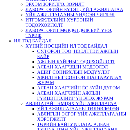
ЭРХЭМ ЗОРИЛГО, ЗОРИЛТ
ЛАБОРАТОРИЙН БҮТЭЦ, ҮЙЛ АЖИЛЛАГАА
ҮЙЛ АЖИЛЛАГААНЫ ҮНДСЭН ЧИГЛЭЛ
ИТГЭМЖЛЭЛИЙН ХҮРЭЭНИЙ
ТОДОРХОЙЛОЛТ
ЛАБОРАТОРИТ МӨРДӨГДӨЖ БУЙ ҮНЭ,
ТАРИФ
ИЛ ТОД БАЙДАЛ
ХҮНИЙ НӨӨЦИЙН ИЛ ТОД БАЙДАЛ
СУЛ ОРОН ТОО, НЭЭЛТТЭЙ АЖЛЫН
БАЙР
АЖЛЫН БАЙРНЫ ТОДОРХОЙЛОЛТ
АЛБАН ХААГЧДЫН МЭДЭЭЛЭЛ
АШИГ СОНИРХЛЫН МЭДҮҮЛЭГ
АЖИЛТНЫГ СОНГОН ШАЛГАРУУЛАХ
ЖУРАМ
АЛБАН ХААГЧИЙН ЁС ЗҮЙН ДҮРЭМ
АЛБАН ХААГЧИЙН АЖЛЫН
ГҮЙЦЭТГЭЛИЙГ ҮНЭЛЭХ ЖУРАМ
АВЛИГАТАЙ ТЭМЦЭХ ҮЙЛ АЖИЛЛАГАА
ҮЙЛ АЖИЛЛАГААНЫ ТӨЛӨВЛӨГӨӨ
АВЛИГЫН ЭСРЭГ ҮЙЛ АЖИЛЛАГААНЫ
ХЭРЭГЖИЛТ
ТӨРИЙН БАЙГУУЛЛАГА, АЛБАН
ТУШААЛТНЫ ҮЙЛ АЖИЛЛАГААНД