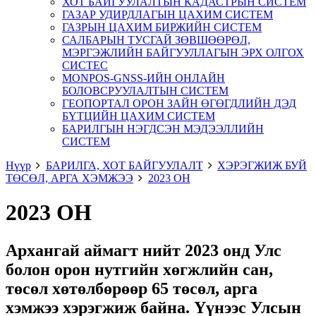
ХОТ БАЙГУУЛАЛТЫН КАДАСТРЫН СИСТЕМ
ГАЗАР УДИРДЛАГЫН ЦАХИМ СИСТЕМ
ГАЗРЫН ЦАХИМ БИРЖИЙН СИСТЕМ
САЛБАРЫН ТУСГАЙ ЗӨВШӨӨРӨЛ,
МЭРГЭЖЛИЙН БАЙГУУЛЛАГЫН ЭРХ ОЛГОХ
СИСТЕС
MONPOS-GNSS-ИЙН ОНЛАЙН
БОЛОВСРУУЛАЛТЫН СИСТЕМ
ГЕОПОРТАЛ ОРОН ЗАЙН ӨГӨГДЛИЙН ДЭД
БҮТЦИЙН ЦАХИМ СИСТЕМ
БАРИЛГЫН НЭГДСЭН МЭДЭЭЛЛИЙН
СИСТЕМ
Нүүр
БАРИЛГА, ХОТ БАЙГУУЛАЛТ
ХЭРЭГЖИЖ БУЙ
ТӨСӨЛ, АРГА ХЭМЖЭЭ
2023 ОН
2023 ОН
Архангай аймагт нийт 2023 онд Улс
болон орон нутгийн хөгжлийн сан,
төсөл хөтөлбөрөөр 65 төсөл, арга
хэмжээ хэрэгжиж байна. Үүнээс Улсын