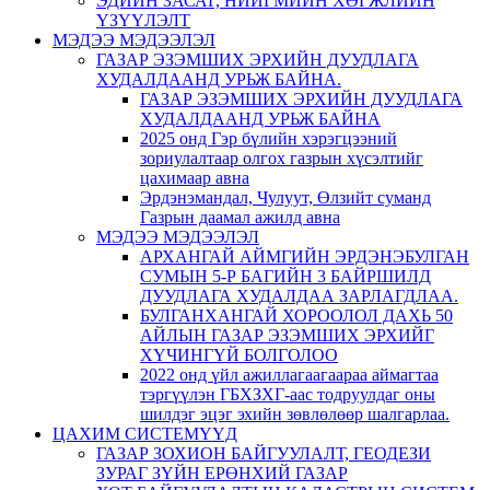
ЭДИЙН ЗАСАГ, НИЙГМИЙН ХӨГЖЛИЙН
ҮЗҮҮЛЭЛТ
МЭДЭЭ МЭДЭЭЛЭЛ
ГАЗАР ЭЗЭМШИХ ЭРХИЙН ДУУДЛАГА
ХУДАЛДААНД УРЬЖ БАЙНА.
ГАЗАР ЭЗЭМШИХ ЭРХИЙН ДУУДЛАГА
ХУДАЛДААНД УРЬЖ БАЙНА
2025 онд Гэр бүлийн хэрэгцээний
зориулалтаар олгох газрын хүсэлтийг
цахимаар авна
Эрдэнэмандал, Чулуут, Өлзийт суманд
Газрын даамал ажилд авна
МЭДЭЭ МЭДЭЭЛЭЛ
АРХАНГАЙ АЙМГИЙН ЭРДЭНЭБУЛГАН
СУМЫН 5-Р БАГИЙН 3 БАЙРШИЛД
ДУУДЛАГА ХУДАЛДАА ЗАРЛАГДЛАА.
БУЛГАНХАНГАЙ ХОРООЛОЛ ДАХЬ 50
АЙЛЫН ГАЗАР ЭЗЭМШИХ ЭРХИЙГ
ХҮЧИНГҮЙ БОЛГОЛОО
2022 онд үйл ажиллагаагаараа аймагтаа
тэргүүлэн ГБХЗХГ-аас тодруулдаг оны
шилдэг эцэг эхийн зөвлөлөөр шалгарлаа.
ЦАХИМ СИСТЕМҮҮД
ГАЗАР ЗОХИОН БАЙГУУЛАЛТ, ГЕОДЕЗИ
ЗУРАГ ЗҮЙН ЕРӨНХИЙ ГАЗАР