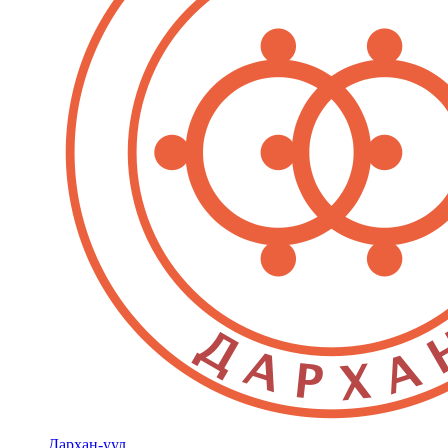
Дархан-уул