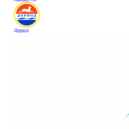
Дорнод