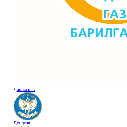
Дорноговь
Дундговь