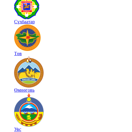
Сүхбаатар
Төв
Өмнөговь
Увс