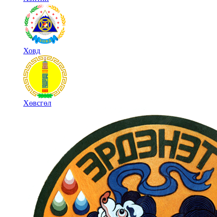
Ховд
Хөвсгөл