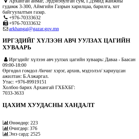
Архангай аймаг, Эрдэнэбулган сум, Г.Дэмид жанжны
гудамж 3-300, Аймгийн Газрын харилцаа, барилга, хот
байгуулалтын газар.
+976-70333632
+976-70333632
arkhangai@gazar.gov.mn
ИРГЭДИЙГ ХҮЛЭЭН АВЧ УУЛЗАХ ЦАГИЙН
ХУВААРЬ
Иргэдийг хүлээн авч уулзах цагийн хуваарь: Даваа - Баасан
09:00-18:00
Өргөдөл гомдол /бичиг хэрэг, архив, мэдээлэл/ хариуцсан
ажилтан: Б.Азжаргал.
Утас: +976-89919151
Холбоо барих Архангай ГХБХБГ:
7033-3633
ЦАХИМ ХУУДАСНЫ ХАНДАЛТ
Өнөөдөр: 223
Өчигдөр: 376
Энэ сард: 2525