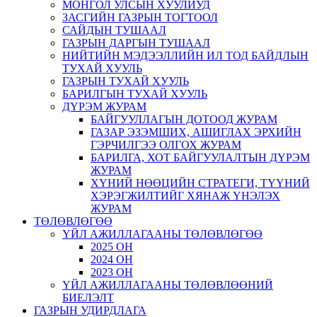
МОНГОЛ УЛСЫН ХУУЛИУД
ЗАСГИЙН ГАЗРЫН ТОГТООЛ
САЙДЫН ТУШААЛ
ГАЗРЫН ДАРГЫН ТУШААЛ
НИЙТИЙН МЭДЭЭЛЛИЙН ИЛ ТОД БАЙДЛЫН
ТУХАЙ ХУУЛЬ
ГАЗРЫН ТУХАЙ ХУУЛЬ
БАРИЛГЫН ТУХАЙ ХУУЛЬ
ДҮРЭМ ЖУРАМ
БАЙГУУЛЛАГЫН ДОТООД ЖУРАМ
ГАЗАР ЭЗЭМШИХ, АШИГЛАХ ЭРХИЙН
ГЭРЧИЛГЭЭ ОЛГОХ ЖУРАМ
БАРИЛГА, ХОТ БАЙГУУЛАЛТЫН ДҮРЭМ
ЖУРАМ
ХҮНИЙ НӨӨЦИЙН СТРАТЕГИ, ТҮҮНИЙ
ХЭРЭГЖИЛТИЙГ ХЯНАЖ ҮНЭЛЭХ
ЖУРАМ
ТӨЛӨВЛӨГӨӨ
ҮЙЛ АЖИЛЛАГААНЫ ТӨЛӨВЛӨГӨӨ
2025 ОН
2024 ОН
2023 ОН
ҮЙЛ АЖИЛЛАГААНЫ ТӨЛӨВЛӨӨНИЙ
БИЕЛЭЛТ
ГАЗРЫН УДИРДЛАГА