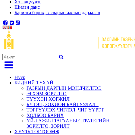
Хэлэлцүүлэг
Шилэн данс
Барилга барих, засварын ажлын дараалал
Нүүр
БИДНИЙ ТУХАЙ
ГАЗРЫН ДАРГЫН МЭНДЧИЛГЭЭ
ЭРХЭМ ЗОРИЛГО
ТҮҮХЭН ХӨГЖИЛ
БҮТЭЦ, ЗОХИОН БАЙГУУЛАЛТ
ТЭРГҮҮЛЭХ ЧИГЛЭЛ, ЧИГ ҮҮРЭГ
ХОЛБОО БАРИХ
ҮЙЛ АЖИЛЛАГААНЫ СТРАТЕГИЙН
ЗОРИЛГО, ЗОРИЛТ
ХУУЛЬ ТОГТООМЖ