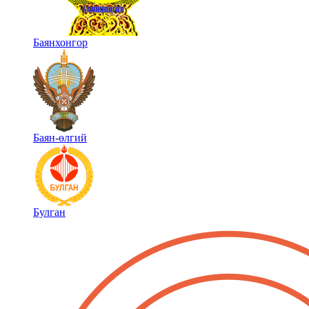
Баянхонгор
Баян-өлгий
Булган