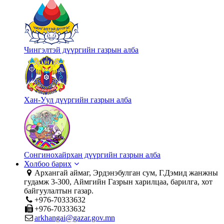
Чингэлтэй дүүргийн газрын алба
Хан-Уул дүүргийн газрын алба
Сонгинохайрхан дүүргийн газрын алба
Холбоо барих
Архангай аймаг, Эрдэнэбулган сум, Г.Дэмид жанжны
гудамж 3-300, Аймгийн Газрын харилцаа, барилга, хот
байгуулалтын газар.
+976-70333632
+976-70333632
arkhangai@gazar.gov.mn