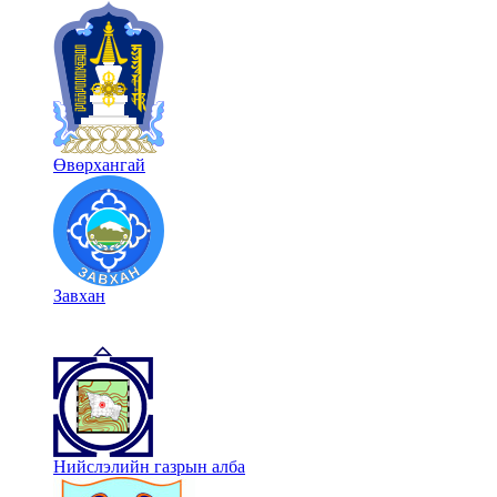
Өвөрхангай
Завхан
Нийслэлийн газрын алба