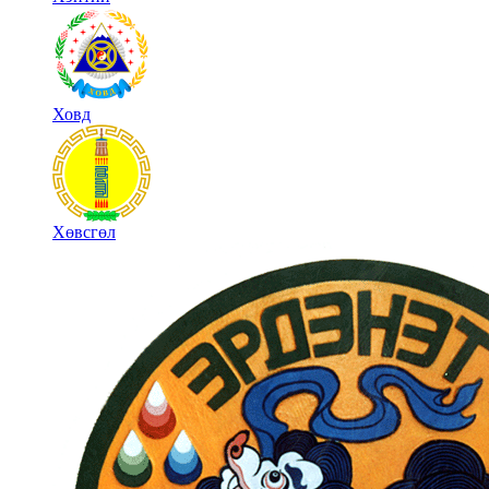
Ховд
Хөвсгөл