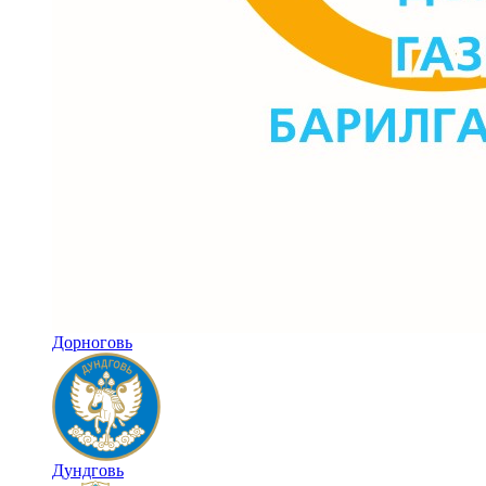
Дорноговь
Дундговь