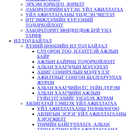
ЭРХЭМ ЗОРИЛГО, ЗОРИЛТ
ЛАБОРАТОРИЙН БҮТЭЦ, ҮЙЛ АЖИЛЛАГАА
ҮЙЛ АЖИЛЛАГААНЫ ҮНДСЭН ЧИГЛЭЛ
ИТГЭМЖЛЭЛИЙН ХҮРЭЭНИЙ
ТОДОРХОЙЛОЛТ
ЛАБОРАТОРИТ МӨРДӨГДӨЖ БУЙ ҮНЭ,
ТАРИФ
ИЛ ТОД БАЙДАЛ
ХҮНИЙ НӨӨЦИЙН ИЛ ТОД БАЙДАЛ
СУЛ ОРОН ТОО, НЭЭЛТТЭЙ АЖЛЫН
БАЙР
АЖЛЫН БАЙРНЫ ТОДОРХОЙЛОЛТ
АЛБАН ХААГЧДЫН МЭДЭЭЛЭЛ
АШИГ СОНИРХЛЫН МЭДҮҮЛЭГ
АЖИЛТНЫГ СОНГОН ШАЛГАРУУЛАХ
ЖУРАМ
АЛБАН ХААГЧИЙН ЁС ЗҮЙН ДҮРЭМ
АЛБАН ХААГЧИЙН АЖЛЫН
ГҮЙЦЭТГЭЛИЙГ ҮНЭЛЭХ ЖУРАМ
АВЛИГАТАЙ ТЭМЦЭХ ҮЙЛ АЖИЛЛАГАА
ҮЙЛ АЖИЛЛАГААНЫ ТӨЛӨВЛӨГӨӨ
АВЛИГЫН ЭСРЭГ ҮЙЛ АЖИЛЛАГААНЫ
ХЭРЭГЖИЛТ
ТӨРИЙН БАЙГУУЛЛАГА, АЛБАН
ТУШААЛТНЫ ҮЙЛ АЖИЛЛАГААНД