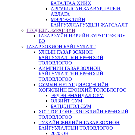
БАТАЛГАА ХИЙХ
АРГАЧИЛСАН ЗААВАР, ГАРЫН
АВЛАГА
МЭРГЭЖЛИЙН
БАЙГУУЛЛАГУУДЫН ЖАГСААЛТ
ГЕОДЕЗИ, ЗУРАГ ЗҮЙ
ГАЗАР ЗҮЙН НЭРИЙН ЗУРАГ ГЭЖ ЮУ
ВЭ
ГАЗАР ЗОХИОН БАЙГУУЛАЛТ
УЛСЫН ГАЗАР ЗОХИОН
БАЙГУУЛАЛТЫН ЕРӨНХИЙ
ТӨЛӨВЛӨГӨӨ
АЙМГИЙН ГАЗАР ЗОХИОН
БАЙГУУЛАЛТЫН ЕРӨНХИЙ
ТӨЛӨВЛӨГӨӨ
СУМЫН НУТАГ ДЭВСГЭРИЙН
ХӨГЖЛИЙН ЕРӨНХИЙ ТӨЛӨВЛӨГӨӨ
ЭРДЭНЭМАНДАЛ СУМ
ӨЛЗИЙТ СУМ
БАТЦЭНГЭЛ СУМ
ХОТ ТОСГОНЫ ХӨГЖЛИЙН ЕРӨНХИЙ
ТӨЛӨВЛӨГӨӨ
ТУХАЙН ЖИЛИЙН ГАЗАР ЗОХИОН
БАЙГУУЛАЛТЫН ТӨЛӨВЛӨГӨӨ
2020 ОН