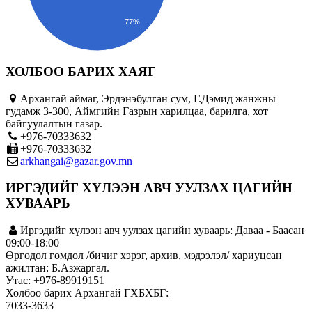
77%
ХОЛБОО БАРИХ ХАЯГ
Архангай аймаг, Эрдэнэбулган сум, Г.Дэмид жанжны
гудамж 3-300, Аймгийн Газрын харилцаа, барилга, хот
байгуулалтын газар.
+976-70333632
+976-70333632
arkhangai@gazar.gov.mn
ИРГЭДИЙГ ХҮЛЭЭН АВЧ УУЛЗАХ ЦАГИЙН
ХУВААРЬ
Иргэдийг хүлээн авч уулзах цагийн хуваарь: Даваа - Баасан
09:00-18:00
Өргөдөл гомдол /бичиг хэрэг, архив, мэдээлэл/ хариуцсан
ажилтан: Б.Азжаргал.
Утас: +976-89919151
Холбоо барих Архангай ГХБХБГ:
7033-3633