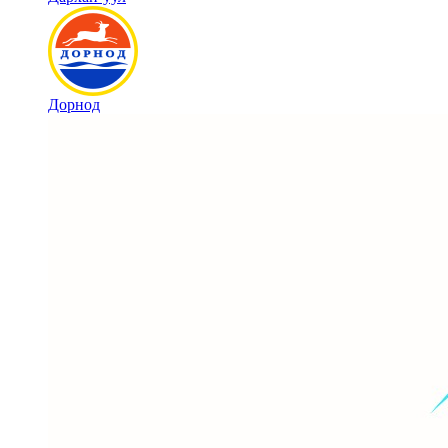
Дорнод