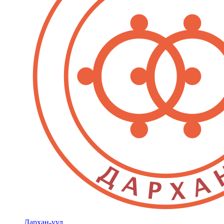
Дархан-уул