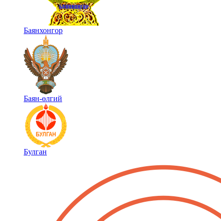
Баянхонгор
Баян-өлгий
Булган