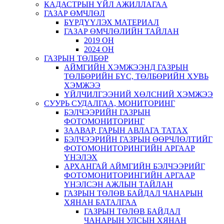
КАДАСТРЫН ҮЙЛ АЖИЛЛАГАА
ГАЗАР ӨМЧЛӨЛ
БҮРДҮҮЛЭХ МАТЕРИАЛ
ГАЗАР ӨМЧЛӨЛИЙН ТАЙЛАН
2019 ОН
2024 ОН
ГАЗРЫН ТӨЛБӨР
АЙМГИЙН ХЭМЖЭЭНД ГАЗРЫН
ТӨЛБӨРИЙН БҮС, ТӨЛБӨРИЙН ХУВЬ
ХЭМЖЭЭ
ҮЙЛЧИЛГЭЭНИЙ ХӨЛСНИЙ ХЭМЖЭЭ
СУУРЬ СУДАЛГАА, МОНИТОРИНГ
БЭЛЧЭЭРИЙН ГАЗРЫН
ФОТОМОНИТОРИНГ
ЗААВАР, ГАРЫН АВЛАГА ТАТАХ
БЭЛЧЭЭРИЙН ГАЗРЫН ӨӨРЧЛӨЛТИЙГ
ФОТОМОНИТОРИНГИЙН АРГААР
ҮНЭЛЭХ
АРХАНГАЙ АЙМГИЙН БЭЛЧЭЭРИЙГ
ФОТОМОНИТОРИНГИЙН АРГААР
ҮНЭЛСЭН АЖЛЫН ТАЙЛАН
ГАЗРЫН ТӨЛӨВ БАЙДАЛ ЧАНАРЫН
ХЯНАН БАТАЛГАА
ГАЗРЫН ТӨЛӨВ БАЙДАЛ
ЧАНАРЫН УЛСЫН ХЯНАН