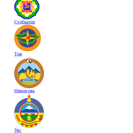
Сүхбаатар
Төв
Өмнөговь
Увс