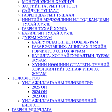
МОНГОЛ УЛСЫН ХУУЛИУД
ЗАСГИЙН ГАЗРЫН ТОГТООЛ
САЙДЫН ТУШААЛ
ГАЗРЫН ДАРГЫН ТУШААЛ
НИЙТИЙН МЭДЭЭЛЛИЙН ИЛ ТОД БАЙДЛЫН
ТУХАЙ ХУУЛЬ
ГАЗРЫН ТУХАЙ ХУУЛЬ
БАРИЛГЫН ТУХАЙ ХУУЛЬ
ДҮРЭМ ЖУРАМ
БАЙГУУЛЛАГЫН ДОТООД ЖУРАМ
ГАЗАР ЭЗЭМШИХ, АШИГЛАХ ЭРХИЙН
ГЭРЧИЛГЭЭ ОЛГОХ ЖУРАМ
БАРИЛГА, ХОТ БАЙГУУЛАЛТЫН ДҮРЭМ
ЖУРАМ
ХҮНИЙ НӨӨЦИЙН СТРАТЕГИ, ТҮҮНИЙ
ХЭРЭГЖИЛТИЙГ ХЯНАЖ ҮНЭЛЭХ
ЖУРАМ
ТӨЛӨВЛӨГӨӨ
ҮЙЛ АЖИЛЛАГААНЫ ТӨЛӨВЛӨГӨӨ
2025 ОН
2024 ОН
2023 ОН
ҮЙЛ АЖИЛЛАГААНЫ ТӨЛӨВЛӨӨНИЙ
БИЕЛЭЛТ
ГАЗРЫН УДИРДЛАГА