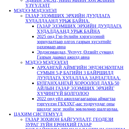
ЭДИЙН ЗАСАГ, НИЙГМИЙН ХӨГЖЛИЙН
ҮЗҮҮЛЭЛТ
МЭДЭЭ МЭДЭЭЛЭЛ
ГАЗАР ЭЗЭМШИХ ЭРХИЙН ДУУДЛАГА
ХУДАЛДААНД УРЬЖ БАЙНА.
ГАЗАР ЭЗЭМШИХ ЭРХИЙН ДУУДЛАГА
ХУДАЛДААНД УРЬЖ БАЙНА
2025 онд Гэр бүлийн хэрэгцээний
зориулалтаар олгох газрын хүсэлтийг
цахимаар авна
Эрдэнэмандал, Чулуут, Өлзийт суманд
Газрын даамал ажилд авна
МЭДЭЭ МЭДЭЭЛЭЛ
АРХАНГАЙ АЙМГИЙН ЭРДЭНЭБУЛГАН
СУМЫН 5-Р БАГИЙН 3 БАЙРШИЛД
ДУУДЛАГА ХУДАЛДАА ЗАРЛАГДЛАА.
БУЛГАНХАНГАЙ ХОРООЛОЛ ДАХЬ 50
АЙЛЫН ГАЗАР ЭЗЭМШИХ ЭРХИЙГ
ХҮЧИНГҮЙ БОЛГОЛОО
2022 онд үйл ажиллагаагаараа аймагтаа
тэргүүлэн ГБХЗХГ-аас тодруулдаг оны
шилдэг эцэг эхийн зөвлөлөөр шалгарлаа.
ЦАХИМ СИСТЕМҮҮД
ГАЗАР ЗОХИОН БАЙГУУЛАЛТ, ГЕОДЕЗИ
ЗУРАГ ЗҮЙН ЕРӨНХИЙ ГАЗАР