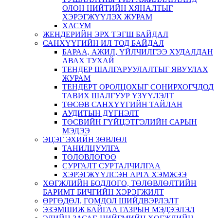
ОЛОН НИЙТИЙН ХЯНАЛТЫГ
ХЭРЭГЖҮҮЛЭХ ЖУРАМ
ХАСУМ
ЖЕНДЕРИЙН ЭРХ ТЭГШ БАЙДАЛ
САНХҮҮГИЙН ИЛ ТОД БАЙДАЛ
БАРАА, АЖИЛ, ҮЙЛЧИЛГЭЭ ХУДАЛДАН
АВАХ ТУХАЙ
ТЕНДЕР ШАЛГАРУУЛАЛТЫГ ЯВУУЛАХ
ЖУРАМ
ТЕНДЕРТ ОРОЛЦОХЫГ СОНИРХОГЧДОД
ТАВИХ ШАЛГУУР ҮЗҮҮЛЭЛТ
ТӨСӨВ САНХҮҮГИЙН ТАЙЛАН
АУДИТЫН ДҮГНЭЛТ
ТӨСВИЙН ГҮЙЦЭТГЭЛИЙН САРЫН
МЭДЭЭ
ЭЦЭГ ЭХИЙН ЗӨВЛӨЛ
ТАНИЛЦУУЛГА
ТӨЛӨВЛӨГӨӨ
СУРГАЛТ СУРТАЛЧИЛГАА
ХЭРЭГЖҮҮЛСЭН АРГА ХЭМЖЭЭ
ХӨГЖЛИЙН БОДЛОГО, ТӨЛӨВЛӨЛТИЙН
БАРИМТ БИЧГИЙН ХЭРЭГЖИЛТ
ӨРГӨДӨЛ, ГОМДОЛ ШИЙДВЭРЛЭЛТ
ЭЗЭМШИЖ БАЙГАА ГАЗРЫН МЭДЭЭЛЭЛ