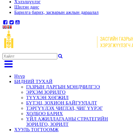
Хэлэлцүүлэг
Шилэн данс
Барилга барих, засварын ажлын дараалал
Нүүр
БИДНИЙ ТУХАЙ
ГАЗРЫН ДАРГЫН МЭНДЧИЛГЭЭ
ЭРХЭМ ЗОРИЛГО
ТҮҮХЭН ХӨГЖИЛ
БҮТЭЦ, ЗОХИОН БАЙГУУЛАЛТ
ТЭРГҮҮЛЭХ ЧИГЛЭЛ, ЧИГ ҮҮРЭГ
ХОЛБОО БАРИХ
ҮЙЛ АЖИЛЛАГААНЫ СТРАТЕГИЙН
ЗОРИЛГО, ЗОРИЛТ
ХУУЛЬ ТОГТООМЖ