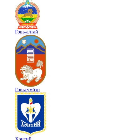
Говь-алтай
Говьсүмбэр
Хэнтий