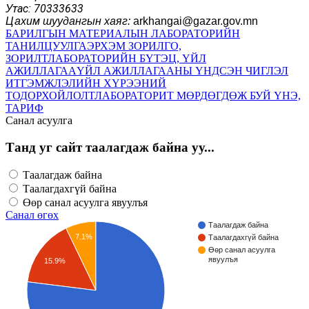
тас: 70333633
У
Цахим шуудангын хаяг:
arkhangai@gazar.gov.mn
БАРИЛГЫН МАТЕРИАЛЫН ЛАБОРАТОРИЙН
ТАНИЛЦУУЛГА
ЭРХЭМ ЗОРИЛГО,
ЗОРИЛТ
ЛАБОРАТОРИЙН БҮТЭЦ, ҮЙЛ
АЖИЛЛАГАА
ҮЙЛ АЖИЛЛАГААНЫ ҮНДСЭН ЧИГЛЭЛ
ИТГЭМЖЛЭЛИЙН ХҮРЭЭНИЙ
ТОДОРХОЙЛОЛТ
ЛАБОРАТОРИТ МӨРДӨГДӨЖ БУЙ ҮНЭ,
ТАРИФ
Санал асуулга
Танд уг сайт таалагдаж байна уу...
Таалагдаж байна
Таалагдахгүй байна
Өөр санал асуулга явуулъя
Санал өгөх
Таалагдаж байна
7.1%
Таалагдахгүй байна
Өөр санал асуулга
явуулъя
15.9%