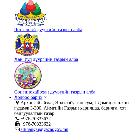
Чингэлтэй дүүргийн газрын алба
Хан-Уул дүүргийн газрын алба
Сонгинохайрхан дүүргийн газрын алба
Холбоо барих
Архангай аймаг, Эрдэнэбулган сум, Г.Дэмид жанжны
гудамж 3-300, Аймгийн Газрын харилцаа, барилга, хот
байгуулалтын газар.
+976-70333632
+976-70333632
arkhangai@gazar.gov.mn