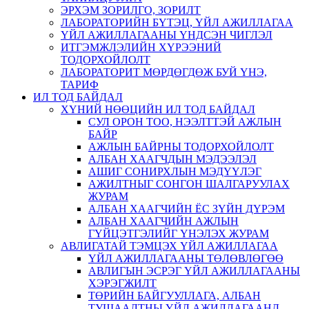
ЭРХЭМ ЗОРИЛГО, ЗОРИЛТ
ЛАБОРАТОРИЙН БҮТЭЦ, ҮЙЛ АЖИЛЛАГАА
ҮЙЛ АЖИЛЛАГААНЫ ҮНДСЭН ЧИГЛЭЛ
ИТГЭМЖЛЭЛИЙН ХҮРЭЭНИЙ
ТОДОРХОЙЛОЛТ
ЛАБОРАТОРИТ МӨРДӨГДӨЖ БУЙ ҮНЭ,
ТАРИФ
ИЛ ТОД БАЙДАЛ
ХҮНИЙ НӨӨЦИЙН ИЛ ТОД БАЙДАЛ
СУЛ ОРОН ТОО, НЭЭЛТТЭЙ АЖЛЫН
БАЙР
АЖЛЫН БАЙРНЫ ТОДОРХОЙЛОЛТ
АЛБАН ХААГЧДЫН МЭДЭЭЛЭЛ
АШИГ СОНИРХЛЫН МЭДҮҮЛЭГ
АЖИЛТНЫГ СОНГОН ШАЛГАРУУЛАХ
ЖУРАМ
АЛБАН ХААГЧИЙН ЁС ЗҮЙН ДҮРЭМ
АЛБАН ХААГЧИЙН АЖЛЫН
ГҮЙЦЭТГЭЛИЙГ ҮНЭЛЭХ ЖУРАМ
АВЛИГАТАЙ ТЭМЦЭХ ҮЙЛ АЖИЛЛАГАА
ҮЙЛ АЖИЛЛАГААНЫ ТӨЛӨВЛӨГӨӨ
АВЛИГЫН ЭСРЭГ ҮЙЛ АЖИЛЛАГААНЫ
ХЭРЭГЖИЛТ
ТӨРИЙН БАЙГУУЛЛАГА, АЛБАН
ТУШААЛТНЫ ҮЙЛ АЖИЛЛАГААНД