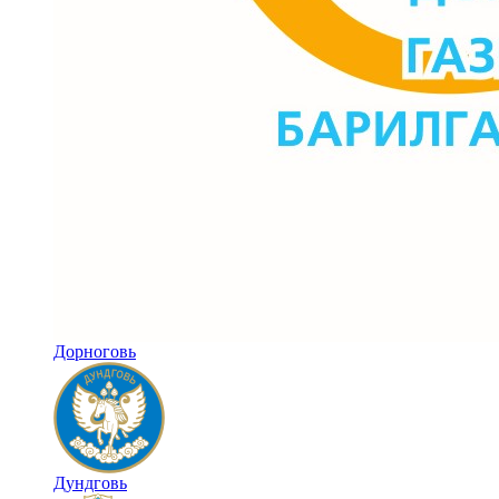
Дорноговь
Дундговь