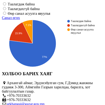
Таалагдаж байна
Таалагдахгүй байна
Өөр санал асуулга явуулъя
Санал өгөх
Таалагдаж байна
7.1%
Таалагдахгүй байна
Өөр санал асуулга
явуулъя
15.9%
77%
ХОЛБОО БАРИХ ХАЯГ
Архангай аймаг, Эрдэнэбулган сум, Г.Дэмид жанжны
гудамж 3-300, Аймгийн Газрын харилцаа, барилга, хот
байгуулалтын газар.
+976-70333632
+976-70333632
arkhangai@gazar.gov.mn