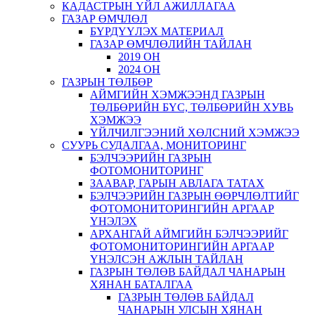
КАДАСТРЫН ҮЙЛ АЖИЛЛАГАА
ГАЗАР ӨМЧЛӨЛ
БҮРДҮҮЛЭХ МАТЕРИАЛ
ГАЗАР ӨМЧЛӨЛИЙН ТАЙЛАН
2019 ОН
2024 ОН
ГАЗРЫН ТӨЛБӨР
АЙМГИЙН ХЭМЖЭЭНД ГАЗРЫН
ТӨЛБӨРИЙН БҮС, ТӨЛБӨРИЙН ХУВЬ
ХЭМЖЭЭ
ҮЙЛЧИЛГЭЭНИЙ ХӨЛСНИЙ ХЭМЖЭЭ
СУУРЬ СУДАЛГАА, МОНИТОРИНГ
БЭЛЧЭЭРИЙН ГАЗРЫН
ФОТОМОНИТОРИНГ
ЗААВАР, ГАРЫН АВЛАГА ТАТАХ
БЭЛЧЭЭРИЙН ГАЗРЫН ӨӨРЧЛӨЛТИЙГ
ФОТОМОНИТОРИНГИЙН АРГААР
ҮНЭЛЭХ
АРХАНГАЙ АЙМГИЙН БЭЛЧЭЭРИЙГ
ФОТОМОНИТОРИНГИЙН АРГААР
ҮНЭЛСЭН АЖЛЫН ТАЙЛАН
ГАЗРЫН ТӨЛӨВ БАЙДАЛ ЧАНАРЫН
ХЯНАН БАТАЛГАА
ГАЗРЫН ТӨЛӨВ БАЙДАЛ
ЧАНАРЫН УЛСЫН ХЯНАН