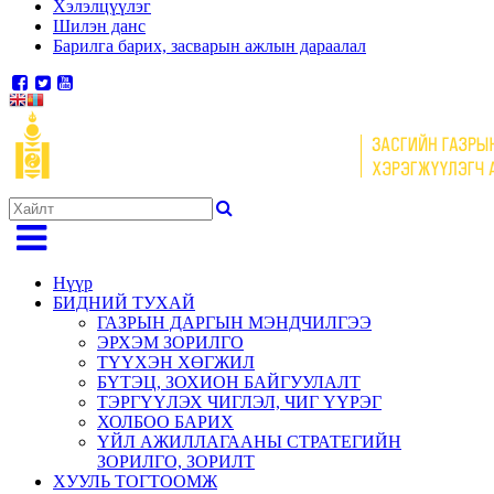
Хэлэлцүүлэг
Шилэн данс
Барилга барих, засварын ажлын дараалал
Нүүр
БИДНИЙ ТУХАЙ
ГАЗРЫН ДАРГЫН МЭНДЧИЛГЭЭ
ЭРХЭМ ЗОРИЛГО
ТҮҮХЭН ХӨГЖИЛ
БҮТЭЦ, ЗОХИОН БАЙГУУЛАЛТ
ТЭРГҮҮЛЭХ ЧИГЛЭЛ, ЧИГ ҮҮРЭГ
ХОЛБОО БАРИХ
ҮЙЛ АЖИЛЛАГААНЫ СТРАТЕГИЙН
ЗОРИЛГО, ЗОРИЛТ
ХУУЛЬ ТОГТООМЖ