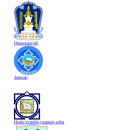
Өвөрхангай
Завхан
Нийслэлийн газрын алба