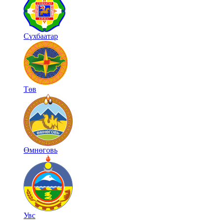
Сүхбаатар
Төв
Өмнөговь
Увс