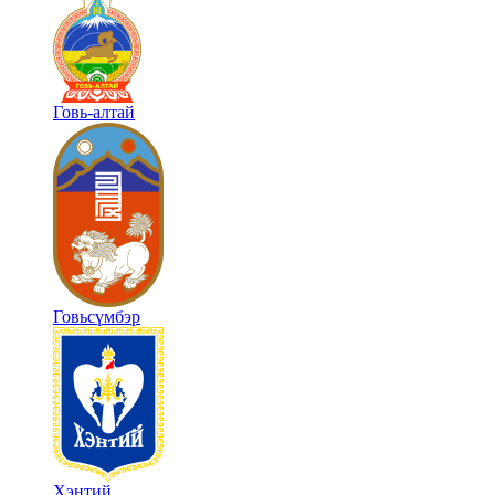
Говь-алтай
Говьсүмбэр
Хэнтий