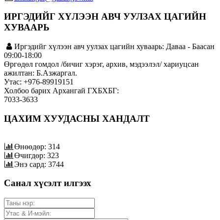
ИРГЭДИЙГ ХҮЛЭЭН АВЧ УУЛЗАХ ЦАГИЙН
ХУВААРЬ
Иргэдийг хүлээн авч уулзах цагийн хуваарь: Даваа - Баасан
09:00-18:00
Өргөдөл гомдол /бичиг хэрэг, архив, мэдээлэл/ хариуцсан
ажилтан: Б.Азжаргал.
Утас: +976-89919151
Холбоо барих Архангай ГХБХБГ:
7033-3633
ЦАХИМ ХУУДАСНЫ ХАНДАЛТ
Өнөөдөр: 314
Өчигдөр: 323
Энэ сард: 3744
Санал хүсэлт илгээх