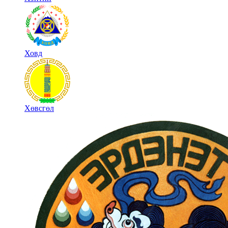
Ховд
Хөвсгөл