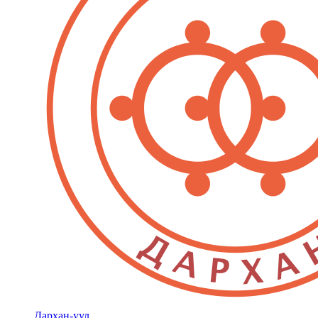
Дархан-уул