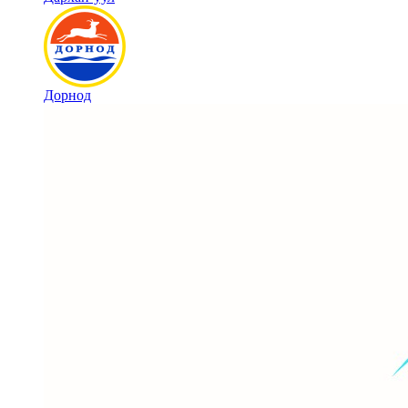
Дорнод