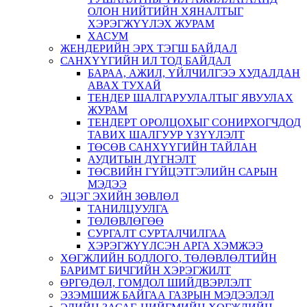
ОЛОН НИЙТИЙН ХЯНАЛТЫГ
ХЭРЭГЖҮҮЛЭХ ЖУРАМ
ХАСУМ
ЖЕНДЕРИЙН ЭРХ ТЭГШ БАЙДАЛ
САНХҮҮГИЙН ИЛ ТОД БАЙДАЛ
БАРАА, АЖИЛ, ҮЙЛЧИЛГЭЭ ХУДАЛДАН
АВАХ ТУХАЙ
ТЕНДЕР ШАЛГАРУУЛАЛТЫГ ЯВУУЛАХ
ЖУРАМ
ТЕНДЕРТ ОРОЛЦОХЫГ СОНИРХОГЧДОД
ТАВИХ ШАЛГУУР ҮЗҮҮЛЭЛТ
ТӨСӨВ САНХҮҮГИЙН ТАЙЛАН
АУДИТЫН ДҮГНЭЛТ
ТӨСВИЙН ГҮЙЦЭТГЭЛИЙН САРЫН
МЭДЭЭ
ЭЦЭГ ЭХИЙН ЗӨВЛӨЛ
ТАНИЛЦУУЛГА
ТӨЛӨВЛӨГӨӨ
СУРГАЛТ СУРТАЛЧИЛГАА
ХЭРЭГЖҮҮЛСЭН АРГА ХЭМЖЭЭ
ХӨГЖЛИЙН БОДЛОГО, ТӨЛӨВЛӨЛТИЙН
БАРИМТ БИЧГИЙН ХЭРЭГЖИЛТ
ӨРГӨДӨЛ, ГОМДОЛ ШИЙДВЭРЛЭЛТ
ЭЗЭМШИЖ БАЙГАА ГАЗРЫН МЭДЭЭЛЭЛ