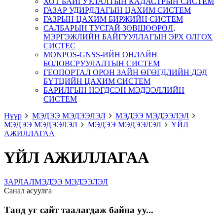
ХОТ БАЙГУУЛАЛТЫН КАДАСТРЫН СИСТЕМ
ГАЗАР УДИРДЛАГЫН ЦАХИМ СИСТЕМ
ГАЗРЫН ЦАХИМ БИРЖИЙН СИСТЕМ
САЛБАРЫН ТУСГАЙ ЗӨВШӨӨРӨЛ,
МЭРГЭЖЛИЙН БАЙГУУЛЛАГЫН ЭРХ ОЛГОХ
СИСТЕС
MONPOS-GNSS-ИЙН ОНЛАЙН
БОЛОВСРУУЛАЛТЫН СИСТЕМ
ГЕОПОРТАЛ ОРОН ЗАЙН ӨГӨГДЛИЙН ДЭД
БҮТЦИЙН ЦАХИМ СИСТЕМ
БАРИЛГЫН НЭГДСЭН МЭДЭЭЛЛИЙН
СИСТЕМ
Нүүр
МЭДЭЭ МЭДЭЭЛЭЛ
МЭДЭЭ МЭДЭЭЛЭЛ
МЭДЭЭ МЭДЭЭЛЭЛ
МЭДЭЭ МЭДЭЭЛЭЛ
ҮЙЛ
АЖИЛЛАГАА
ҮЙЛ АЖИЛЛАГАА
ЗАРЛАЛ
МЭДЭЭ МЭДЭЭЛЭЛ
Санал асуулга
Танд уг сайт таалагдаж байна уу...