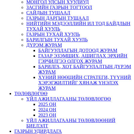
МОНГОЛ УЛСЫН ХУУЛИУД
ЗАСГИЙН ГАЗРЫН ТОГТООЛ
САЙДЫН ТУШААЛ
ГАЗРЫН ДАРГЫН ТУШААЛ
НИЙТИЙН МЭДЭЭЛЛИЙН ИЛ ТОД БАЙДЛЫН
ТУХАЙ ХУУЛЬ
ГАЗРЫН ТУХАЙ ХУУЛЬ
БАРИЛГЫН ТУХАЙ ХУУЛЬ
ДҮРЭМ ЖУРАМ
БАЙГУУЛЛАГЫН ДОТООД ЖУРАМ
ГАЗАР ЭЗЭМШИХ, АШИГЛАХ ЭРХИЙН
ГЭРЧИЛГЭЭ ОЛГОХ ЖУРАМ
БАРИЛГА, ХОТ БАЙГУУЛАЛТЫН ДҮРЭМ
ЖУРАМ
ХҮНИЙ НӨӨЦИЙН СТРАТЕГИ, ТҮҮНИЙ
ХЭРЭГЖИЛТИЙГ ХЯНАЖ ҮНЭЛЭХ
ЖУРАМ
ТӨЛӨВЛӨГӨӨ
ҮЙЛ АЖИЛЛАГААНЫ ТӨЛӨВЛӨГӨӨ
2025 ОН
2024 ОН
2023 ОН
ҮЙЛ АЖИЛЛАГААНЫ ТӨЛӨВЛӨӨНИЙ
БИЕЛЭЛТ
ГАЗРЫН УДИРДЛАГА