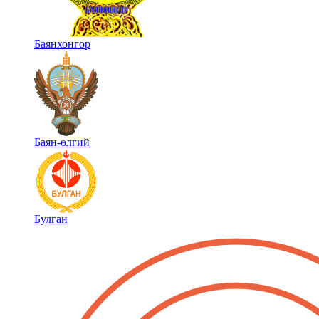
Баянхонгор
Баян-өлгий
Булган