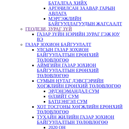
БАТАЛГАА ХИЙХ
АРГАЧИЛСАН ЗААВАР, ГАРЫН
АВЛАГА
МЭРГЭЖЛИЙН
БАЙГУУЛЛАГУУДЫН ЖАГСААЛТ
ГЕОДЕЗИ, ЗУРАГ ЗҮЙ
ГАЗАР ЗҮЙН НЭРИЙН ЗУРАГ ГЭЖ ЮУ
ВЭ
ГАЗАР ЗОХИОН БАЙГУУЛАЛТ
УЛСЫН ГАЗАР ЗОХИОН
БАЙГУУЛАЛТЫН ЕРӨНХИЙ
ТӨЛӨВЛӨГӨӨ
АЙМГИЙН ГАЗАР ЗОХИОН
БАЙГУУЛАЛТЫН ЕРӨНХИЙ
ТӨЛӨВЛӨГӨӨ
СУМЫН НУТАГ ДЭВСГЭРИЙН
ХӨГЖЛИЙН ЕРӨНХИЙ ТӨЛӨВЛӨГӨӨ
ЭРДЭНЭМАНДАЛ СУМ
ӨЛЗИЙТ СУМ
БАТЦЭНГЭЛ СУМ
ХОТ ТОСГОНЫ ХӨГЖЛИЙН ЕРӨНХИЙ
ТӨЛӨВЛӨГӨӨ
ТУХАЙН ЖИЛИЙН ГАЗАР ЗОХИОН
БАЙГУУЛАЛТЫН ТӨЛӨВЛӨГӨӨ
2020 ОН