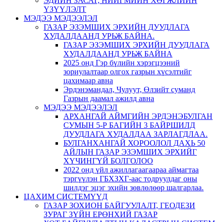
ЭДИЙН ЗАСАГ, НИЙГМИЙН ХӨГЖЛИЙН
ҮЗҮҮЛЭЛТ
МЭДЭЭ МЭДЭЭЛЭЛ
ГАЗАР ЭЗЭМШИХ ЭРХИЙН ДУУДЛАГА
ХУДАЛДААНД УРЬЖ БАЙНА.
ГАЗАР ЭЗЭМШИХ ЭРХИЙН ДУУДЛАГА
ХУДАЛДААНД УРЬЖ БАЙНА
2025 онд Гэр бүлийн хэрэгцээний
зориулалтаар олгох газрын хүсэлтийг
цахимаар авна
Эрдэнэмандал, Чулуут, Өлзийт суманд
Газрын даамал ажилд авна
МЭДЭЭ МЭДЭЭЛЭЛ
АРХАНГАЙ АЙМГИЙН ЭРДЭНЭБУЛГАН
СУМЫН 5-Р БАГИЙН 3 БАЙРШИЛД
ДУУДЛАГА ХУДАЛДАА ЗАРЛАГДЛАА.
БУЛГАНХАНГАЙ ХОРООЛОЛ ДАХЬ 50
АЙЛЫН ГАЗАР ЭЗЭМШИХ ЭРХИЙГ
ХҮЧИНГҮЙ БОЛГОЛОО
2022 онд үйл ажиллагаагаараа аймагтаа
тэргүүлэн ГБХЗХГ-аас тодруулдаг оны
шилдэг эцэг эхийн зөвлөлөөр шалгарлаа.
ЦАХИМ СИСТЕМҮҮД
ГАЗАР ЗОХИОН БАЙГУУЛАЛТ, ГЕОДЕЗИ
ЗУРАГ ЗҮЙН ЕРӨНХИЙ ГАЗАР