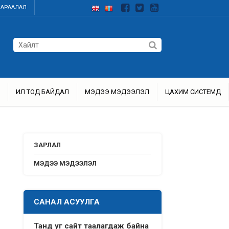
ДАРААЛАЛ
ИЛ ТОД БАЙДАЛ
МЭДЭЭ МЭДЭЭЛЭЛ
ЦАХИМ СИСТЕМҮҮД
ЗАРЛАЛ
МЭДЭЭ МЭДЭЭЛЭЛ
САНАЛ АСУУЛГА
Танд уг сайт таалагдаж байна