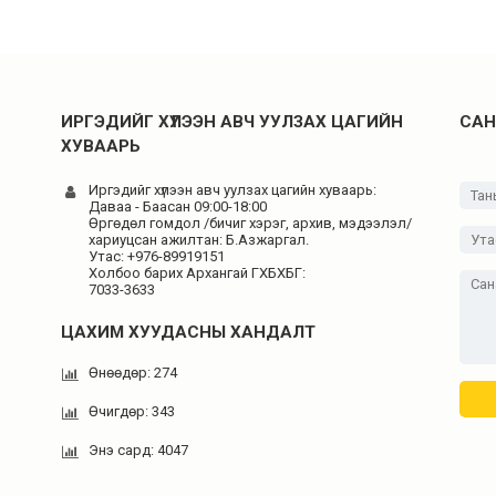
ИРГЭДИЙГ ХҮЛЭЭН АВЧ УУЛЗАХ ЦАГИЙН
САН
ХУВААРЬ
Иргэдийг хүлээн авч уулзах цагийн хуваарь:
Даваа - Баасан 09:00-18:00
Өргөдөл гомдол /бичиг хэрэг, архив, мэдээлэл/
хариуцсан ажилтан: Б.Азжаргал.
Утас: +976-89919151
Холбоо барих Архангай ГХБХБГ:
7033-3633
ЦАХИМ ХУУДАСНЫ ХАНДАЛТ
Өнөөдөр: 274
Өчигдөр: 343
Энэ сард: 4047