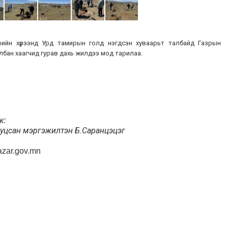
рийн хүрээнд Урд тамирын голд нэгдсэн хуваарьт талбайд Газрын
албан хаагчид гурав дахь жилдээ мод тарилаа.
ж:
иуцсан мэргэжилтэн Б.Саранцэцэг
zar.gov.mn