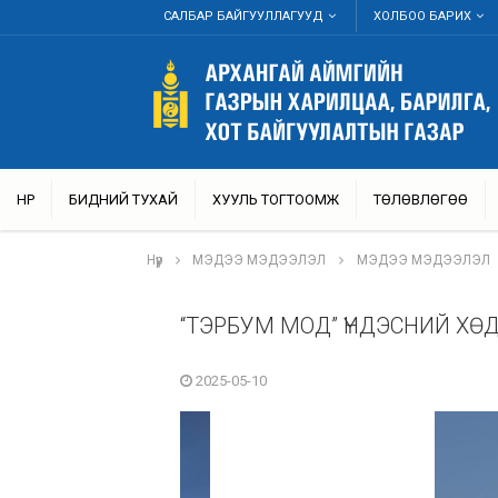
САЛБАР БАЙГУУЛЛАГУУД
ХОЛБОО БАРИХ
НҮҮР
БИДНИЙ ТУХАЙ
ХУУЛЬ ТОГТООМЖ
ТӨЛӨВЛӨГӨӨ
Нүүр
МЭДЭЭ МЭДЭЭЛЭЛ
МЭДЭЭ МЭДЭЭЛЭЛ
“ТЭРБУМ МОД” ҮНДЭСНИЙ ХӨ
2025-05-10