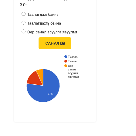
уу...
Таалагдаж байна
Таалагдахгүй байна
Өөр санал асуулга явуулъя
САНАЛ ӨГӨХ
Таалаг…
Таалаг…
Өөр
санал
асуулга
явуулъя
77%