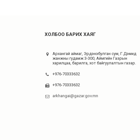
ХОЛБОО БАРИХ ХАЯГ
Архангай аймаг, Эрдэнэбулган сум, Г.Дэмид
жанжны гудамж 3-300, Аймгийн Газрын
харилцаа, барилга, хот байгуулалтын газар.
+976-70333632
+976-70333632
arkhangai@gazar.gov.mn