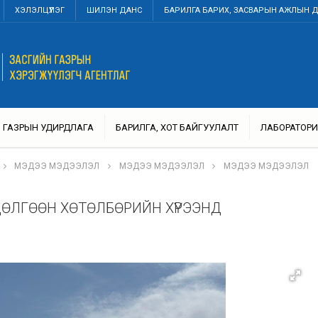
ХЭЛЭЛЦҮҮЛЭГ
ШИЛЭН ДАНС
БАРИЛГА БАРИХ, ЗАСВАРЫН АЖЛЫН 
ГАЗРЫН УДИРДЛАГА
БАРИЛГА, ХОТ БАЙГУУЛАЛТ
ЛАБОРАТОРИ
МЭДЭЭ МЭДЭЭЛЭЛ
МЭДЭЭ МЭДЭЭЛЭЛ
МЭДЭЭ МЭДЭЭЛЭЛ
ДӨЛГӨӨН ХӨТӨЛБӨРИЙН ХҮРЭЭНД