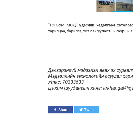
“ТЭРБУМ МОД” үндэсний хөдөлгөөн хөтөлбө
харилцаа, барилга, хот байгуулалтын газрын 
Дэлгэрэнгүй мэдээлэл авах эх сурвал
Мэдээллийн технологийн асуудал хар
Утас: 70333633
Цахим шуудангын хаяг: arkhangai
@ga
Share
Tweet